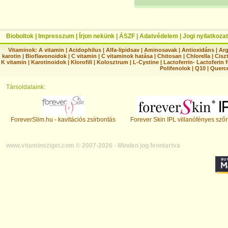
Bioboltok
|
Impresszum
|
Írjon nekünk
|
ÁSZF
|
Adatvédelem
|
Jogi nyilatkozat
Vitaminok:
A vitamin
|
Acidophilus
|
Alfa-lipidsav
|
Aminosavak
|
Antioxidáns
|
Arg
karotin
|
Bioflavonoidok
|
C vitamin
|
C vitaminok hatása
|
Chitosan
|
Chlorella
|
Ciszt
K vitamin
|
Karotinoidok
|
Klorofill
|
Kolosztrum
|
L-Cystine
|
Lactoferrin- Lactoferin 
Polifenolok
|
Q10
|
Querc
Társoldalaink:
ForeverSlim.hu - kavitációs zsírbontás
Forever Skin IPL villanófényes szőr
www.vitaminsziget.com © 2007-2026 - Minden jog fenntartva