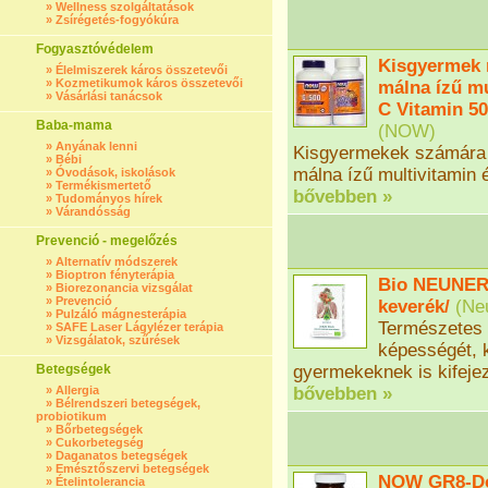
»
Wellness szolgáltatások
»
Zsírégetés-fogyókúra
Fogyasztóvédelem
Kisgyermek m
»
Élelmiszerek káros összetevői
»
Kozmetikumok káros összetevői
málna ízű mu
»
Vásárlási tanácsok
C Vitamin 50
Baba-mama
(
NOW
)
»
Anyának lenni
Kisgyermekek számára 
»
Bébi
málna ízű multivitamin 
»
Óvodások, iskolások
»
Termékismertető
bővebben »
»
Tudományos hírek
»
Várandósság
Prevenció - megelőzés
»
Alternatív módszerek
»
Bioptron fényterápia
Bio NEUNER'
»
Biorezonancia vizsgálat
»
Prevenció
keverék/
(
Ne
»
Pulzáló mágnesterápia
Természetes v
»
SAFE Laser Lágylézer terápia
»
Vizsgálatok, szűrések
képességét, 
Betegségek
gyermekeknek is kifejez
»
Allergia
bővebben »
»
Bélrendszeri betegségek,
probiotikum
»
Bőrbetegségek
»
Cukorbetegség
»
Daganatos betegségek
»
Emésztőszervi betegségek
NOW GR8-Dop
»
Ételintolerancia