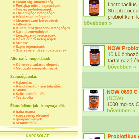
»
Fáradtság, kimerültség
Lactobacilus 
»
Férfiakat érintő betegségek
»
Fog és ínybetegségek
Streptococcu
»
Fül-orr-gége betegségei
probiotikum 
»
Hétköznapi mérgeink
»
Idegrendszeri betegségek
bővebben »
»
Influenza
»
Ízületi, mozgásszervi betegségek
»
Káros szenvedélyek
»
Légzőszervi betegségek
»
Nőket érintő betegségek
»
Stressz
»
Szem betegségek
NOW Probioti
»
Szív és érrendszeri betegségek
10 különböző 
Alternatív megoldások
tartalmazó ét
»
Környezettudatos életmód
bővebben »
»
Megújuló energiaforrások
Szépségápolás
»
Hajápolás
»
Ránctalanító - ránctalanítás
»
Smink
NOW 0690 C v
»
Szőrtelenítés - IPL
(
NOW
)
»
Testápolás
1000 mg-os C-
Életmódinterjúk - könyvajánlók
bővebben »
»
baba-mama
»
egészséges életmód
»
gyógynövények
»
Sztárinterjúk
Probiotikus
KAPCSOLAT