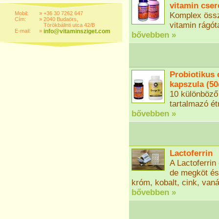
vitamin cser
Mobil:
»
+36 30 7262 647
Komplex össz
Cím:
»
2040 Budaörs,
vitamin rágót
Törökbálinti utca 42/B
E-mail:
»
info@vitaminsziget.com
bővebben »
Probiotikus 
kapszula (5
10 különböző 
tartalmazó ét
bővebben »
Lactoferrin
A Lactoferrin
de megköt és 
króm, kobalt, cink, van
bővebben »