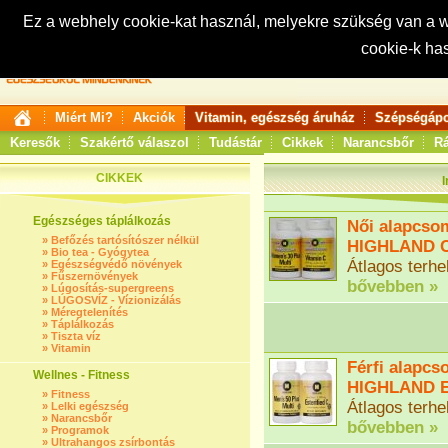
Ez a webhely cookie-kat használ, melyekre szükség van a
cookie-k ha
Keresés:
Miért Mi?
Akciók
Vitamin, egészség áruház
Szépségápo
Keresők
Szakértő válaszol
Tudástár
Cikkek
Narancsbőr
Rá
CIKKEK
Egészséges táplálkozás
Női alapcso
»
Befőzés tartósítószer nélkül
HIGHLAND C 
»
Bio tea - Gyógytea
Átlagos terhe
»
Egészségvédő növények
»
Fűszernövények
bővebben »
»
Lúgosítás-supergreens
»
LÚGOSVÍZ - Vízionizálás
»
Méregtelenítés
»
Táplálkozás
»
Tiszta víz
»
Vitamin
Férfi alapc
Wellnes - Fitness
HIGHLAND Es
»
Fitness
Átlagos terhe
»
Lelki egészség
»
Narancsbőr
bővebben »
»
Programok
»
Ultrahangos zsírbontás