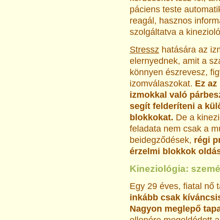
páciens teste automat
reagál, hasznos inform
szolgáltatva a kineziol
Stressz
hatására az i
elernyednek, amit a s
könnyen észrevesz, fig
izomválaszokat.
Ez az
izmokkal való párbes
segít felderíteni a kül
blokkokat.
De a kinez
feladata nem csak a mú
beidegződések,
régi p
érzelmi blokkok oldás
Kineziológia: szemé
Egy 29 éves, fiatal nő 
inkább csak kíváncsis
Nagyon meglepő tapas