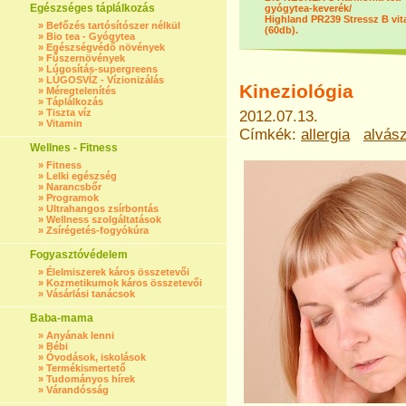
Egészséges táplálkozás
gyógytea-keverék/
Highland PR239 Stressz B vi
»
Befőzés tartósítószer nélkül
(60db).
»
Bio tea - Gyógytea
»
Egészségvédő növények
»
Fűszernövények
»
Lúgosítás-supergreens
»
LÚGOSVÍZ - Vízionizálás
Kineziológia
»
Méregtelenítés
»
Táplálkozás
»
Tiszta víz
2012.07.13.
»
Vitamin
Címkék:
allergia
alvás
Wellnes - Fitness
»
Fitness
»
Lelki egészség
»
Narancsbőr
»
Programok
»
Ultrahangos zsírbontás
»
Wellness szolgáltatások
»
Zsírégetés-fogyókúra
Fogyasztóvédelem
»
Élelmiszerek káros összetevői
»
Kozmetikumok káros összetevői
»
Vásárlási tanácsok
Baba-mama
»
Anyának lenni
»
Bébi
»
Óvodások, iskolások
»
Termékismertető
»
Tudományos hírek
»
Várandósság