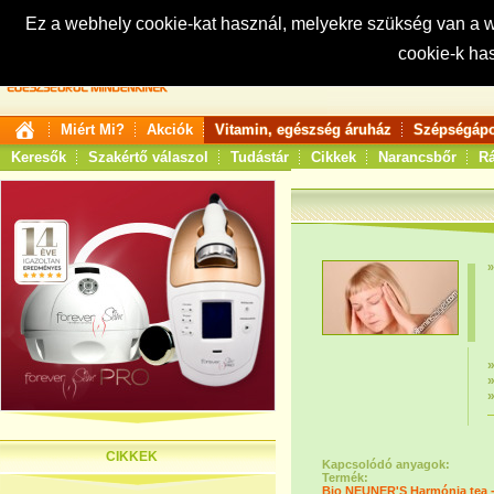
Ez a webhely cookie-kat használ, melyekre szükség van a
cookie-k ha
Keresés:
Miért Mi?
Akciók
Vitamin, egészség áruház
Szépségápo
Keresők
Szakértő válaszol
Tudástár
Cikkek
Narancsbőr
Rá
CIKKEK
Kapcsolódó anyagok:
Termék:
Bio NEUNER'S Harmónia tea -