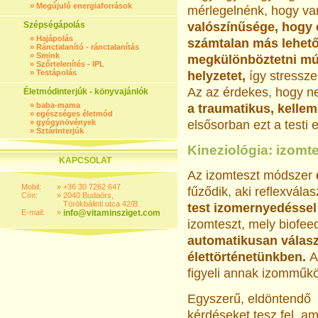
»
Megújuló energiaforrások
mérlegelnénk, hogy va
Szépségápolás
valószínűsége, hogy 
»
Hajápolás
számtalan más lehető
»
Ránctalanító - ránctalanítás
»
Smink
megkülönböztetni múlt
»
Szőrtelenítés - IPL
»
Testápolás
helyzetet,
így stressze
Az az érdekes, hogy n
Életmódinterjúk - könyvajánlók
»
baba-mama
a traumatikus, kellem
»
egészséges életmód
»
gyógynövények
elsősorban ezt a testi 
»
Sztárinterjúk
Kineziológia: izomt
KAPCSOLAT
Az izomteszt módszer
Mobil:
»
+36 30 7262 647
fűződik, aki reflexválas
Cím:
»
2040 Budaörs,
Törökbálinti utca 42/B
test izomernyedéssel
E-mail:
»
info@vitaminsziget.com
izomteszt, mely biofe
automatikusan válasz
élettörténetünkben.
A
figyeli annak izomműk
Egyszerű, eldöntendő
kérdéseket tesz fel, am