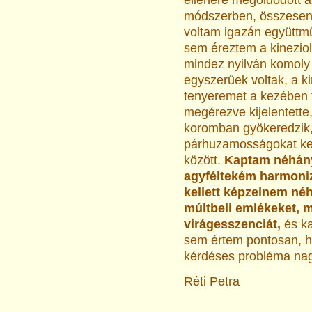
ellenére megoldódott 
módszerben, összesen
voltam igazán együttm
sem éreztem a kinezio
mindez nyilván komoly 
egyszerűek voltak, a k
tenyeremet a kezében t
megérezve kijelentett
koromban gyökeredzik, 
párhuzamosságokat ker
között.
Kaptam néhány
agyféltekém harmonizál
kellett képzelnem né
múltbeli emlékeket,
virágesszenciát,
és k
sem értem pontosan, ho
kérdéses probléma nag
Réti Petra