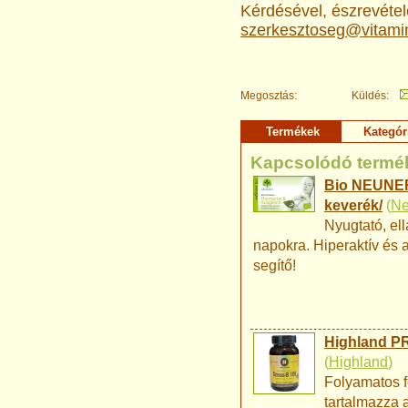
Kérdésével, észrevételé
szerkesztoseg@vitami
Megosztás:
Küldés:
Termékek
Kategór
Kapcsolódó termé
Bio NEUNER'
keverék/
(
Ne
Nyugtató, ell
napokra. Hiperaktív és 
segítő!
Highland PR
(
Highland
)
Folyamatos f
tartalmazza a