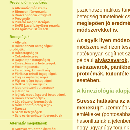
Prevenció - megelőzés
»
Alternatív módszerek
pszichoszomatikus tüne
»
Bioptron fényterápia
»
Biorezonancia vizsgálat
betegség tüneteinek c
»
Prevenció
»
Pulzáló mágnesterápia
meglepően jó eredmény
»
SAFE Laser Lágylézer terápia
módszerekkel is.
»
Vizsgálatok, szűrések
Betegségek
Az egyik ilyen módsze
»
Allergia
»
Bélrendszeri betegségek,
módszereivel (izomtesz
probiotikum
hatékonyan segíthet sz
»
Bőrbetegségek
»
Cukorbetegség
például
alvászavarok
,
»
Daganatos betegségek
»
Emésztőszervi betegségek
evészavarok
, pánikb
»
Ételintolerancia
»
Fáradtság, kimerültség
problémák
, különfél
»
Férfiakat érintő betegségek
»
Fog és ínybetegségek
esetében.
»
Fül-orr-gége betegségei
»
Hétköznapi mérgeink
»
Idegrendszeri betegségek
A kineziológia alapj
»
Influenza
»
Ízületi, mozgásszervi betegségek
»
Káros szenvedélyek
Stressz
hatására az 
»
Légzőszervi betegségek
»
Nőket érintő betegségek
menekülj!
”-üzemmódra
»
Stressz
»
Szem betegségek
emlékeket (pontosabban
»
Szív és érrendszeri betegségek
hasonlítanak a jelenbe
Alternatív megoldások
hogy ugyanúgy fogunk r
»
Környezettudatos életmód