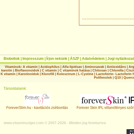
Bioboltok
|
Impresszum
|
Írjon nekünk
|
ÁSZF
|
Adatvédelem
|
Jogi nyilatkozat
Vitaminok:
A vitamin
|
Acidophilus
|
Alfa-lipidsav
|
Aminosavak
|
Antioxidáns
|
Arg
karotin
|
Bioflavonoidok
|
C vitamin
|
C vitaminok hatása
|
Chitosan
|
Chlorella
|
Ciszt
K vitamin
|
Karotinoidok
|
Klorofill
|
Kolosztrum
|
L-Cystine
|
Lactoferrin- Lactoferin 
Polifenolok
|
Q10
|
Querc
Társoldalaink:
ForeverSlim.hu - kavitációs zsírbontás
Forever Skin IPL villanófényes szőr
www.vitaminsziget.com © 2007-2026 - Minden jog fenntartva