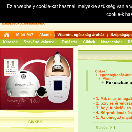
Ez a webhely cookie-kat használ, melyekre szükség van a
cookie-k ha
Keresés:
Miért Mi?
Akciók
Vitamin, egészség áruház
Szépségápo
Keresők
Szakértő válaszol
Tudástár
Cikkek
Narancsbőr
Rá
»
Cikkek
\
+
Egészséges táplálk
+
Vitamin
\
+
Fókuszban a
»
1. Mik is az omega3
»
2. Szív és érrendsz
»
3. Agyi funkciók é
»
4. Bőrproblémák és 
»
5. Az omega3 olajo
CIKKEK
Küldés: