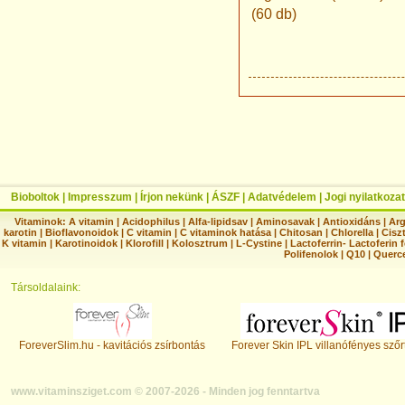
(60 db)
Bioboltok
|
Impresszum
|
Írjon nekünk
|
ÁSZF
|
Adatvédelem
|
Jogi nyilatkozat
Vitaminok:
A vitamin
|
Acidophilus
|
Alfa-lipidsav
|
Aminosavak
|
Antioxidáns
|
Arg
karotin
|
Bioflavonoidok
|
C vitamin
|
C vitaminok hatása
|
Chitosan
|
Chlorella
|
Ciszt
K vitamin
|
Karotinoidok
|
Klorofill
|
Kolosztrum
|
L-Cystine
|
Lactoferrin- Lactoferin 
Polifenolok
|
Q10
|
Querc
Társoldalaink:
ForeverSlim.hu - kavitációs zsírbontás
Forever Skin IPL villanófényes szőr
www.vitaminsziget.com © 2007-2026 - Minden jog fenntartva