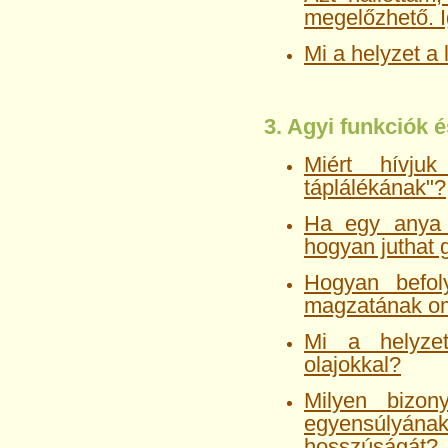
megelőzhető. 
Mi a helyzet a 
3. Agyi funkciók 
Miért hívj
táplálékának"?
Ha egy anya 
hogyan juthat
Hogyan befol
magzatának om
Mi a helyze
olajokkal?
Milyen bizon
egyensúlyának
hosszúságát?