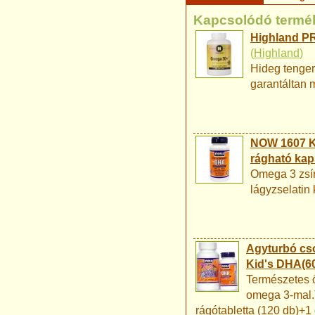
Kapcsolódó termé
Highland P
(
Highland
)
Hideg tenger
garantáltan 
NOW 1607 Ki
rágható kaps
Omega 3 zsír
lágyzselatin
Agyturbó cs
Kid's DHA(6
Természetes ö
omega 3-mal.T
rágótabletta (120 db)+1