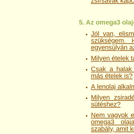
zsírsavak kapc
5. Az omega3 olaj
Jól van, elis
szükségem. 
egyensúlyán a
Milyen ételek 
Csak a halak
más ételek is?
A lenolaj alkal
Milyen zsirad
sütéshez?
Nem vagyok eg
omega3 olaja
szabály, amit 