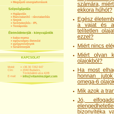
»
Megújuló energiaforrások
számára, miért
ekkora hűhót?
Szépségápolás
»
Hajápolás
»
Ránctalanító - ránctalanítás
Egész életembe
»
Smink
»
Szőrtelenítés - IPL
a vajat és a 
»
Testápolás
telítetlen ola
Életmódinterjúk - könyvajánlók
ezzel?
»
baba-mama
»
egészséges életmód
»
gyógynövények
Miért nincs el
»
Sztárinterjúk
Miért olyan 
KAPCSOLAT
olajokból?
Mobil:
»
+36 30 7262 647
Ha most elhag
Cím:
»
2040 Budaörs,
Törökbálinti utca 42/B
honnan juto
E-mail:
»
info@vitaminsziget.com
omega-6 olajo
Mik azok a tra
Jó, elfoga
elengedhetet
bizonyítéka v