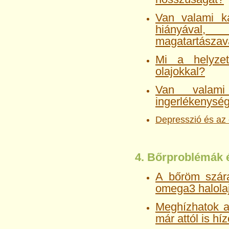
Van valami k
hiányával, 
magatartászav
Mi a helyze
olajokkal?
Van valami
ingerlékenység
Depresszió és az
4. Bőrproblémák é
A bőröm szára
omega3 halolaj
Meghízhatok a
már attól is hí