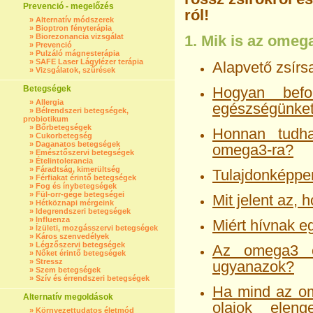
Prevenció - megelőzés
ról!
»
Alternatív módszerek
»
Bioptron fényterápia
»
Biorezonancia vizsgálat
1. Mik is az omeg
»
Prevenció
»
Pulzáló mágnesterápia
»
SAFE Laser Lágylézer terápia
Alapvető zsírs
»
Vizsgálatok, szűrések
Betegségek
Hogyan befo
»
Allergia
egészségünke
»
Bélrendszeri betegségek,
probiotikum
»
Bőrbetegségek
Honnan tudh
»
Cukorbetegség
»
Daganatos betegségek
omega3-ra?
»
Emésztőszervi betegségek
»
Ételintolerancia
»
Fáradtság, kimerültség
Tulajdonképpen
»
Férfiakat érintő betegségek
»
Fog és ínybetegségek
»
Fül-orr-gége betegségei
Mit jelent az, 
»
Hétköznapi mérgeink
»
Idegrendszeri betegségek
»
Influenza
Miért hívnak 
»
Ízületi, mozgásszervi betegségek
»
Káros szenvedélyek
»
Légzőszervi betegségek
Az omega3 ol
»
Nőket érintő betegségek
»
Stressz
ugyanazok?
»
Szem betegségek
»
Szív és érrendszeri betegségek
Ha mind az om
Alternatív megoldások
olajok eleng
»
Környezettudatos életmód