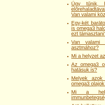
Úgy tűnik, 
előrehaladtáva
Van valami kö
Egy-két baráto
is ome­ga3 hal
ezt támasztani
Van valami
asztmához?
Mi a helyzet az
Az omega3 ol
hatásuk is?
Melyek azok 
omega3 olajok
Mi a hel
immunbetegsé