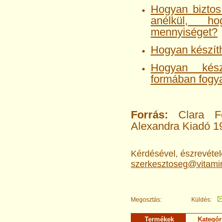
Hogyan biztos
anélkül, h
mennyiséget?
Hogyan készít
Hogyan kész
formában fogy
Forrás:
Clara Fe
Alexandra Kiadó 1
Kérdésével, észrevételé
szerkesztoseg@vitami
Megosztás:
Küldés:
Termékek
Kategór