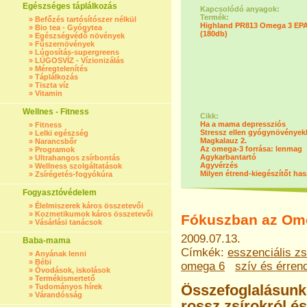
Egészséges táplálkozás
Kapcsolódó anyagok:
Termék:
»
Befőzés tartósítószer nélkül
Highland PR813 Omega 3 EPA
»
Bio tea - Gyógytea
(180db)
»
Egészségvédő növények
»
Fűszernövények
»
Lúgosítás-supergreens
»
LÚGOSVÍZ - Vízionizálás
»
Méregtelenítés
»
Táplálkozás
»
Tiszta víz
»
Vitamin
Wellnes - Fitness
Cikk:
Ha a mama depressziós
»
Fitness
Stressz ellen gyógynövények
»
Lelki egészség
Magkalauz 2.
»
Narancsbőr
Az omega-3 forrása: lenmag
»
Programok
Agykarbantartó
»
Ultrahangos zsírbontás
Agyvérzés
»
Wellness szolgáltatások
Milyen étrend-kiegészítőt ha
»
Zsírégetés-fogyókúra
Fogyasztóvédelem
»
Élelmiszerek káros összetevői
»
Kozmetikumok káros összetevői
Fókuszban az Om
»
Vásárlási tanácsok
2009.07.13.
Baba-mama
Címkék:
esszenciális zs
»
Anyának lenni
»
Bébi
omega 6
szív és érren
»
Óvodások, iskolások
»
Termékismertető
Összefoglalásu
»
Tudományos hírek
»
Várandósság
rossz zsírokról 