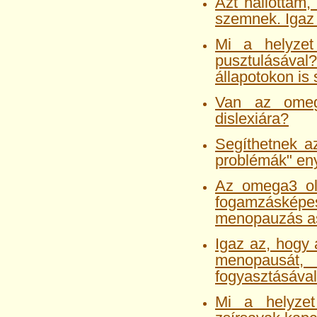
Azt hallottam,
szemnek. Igaz
Mi a helyzet
pusztulásáv
állapotokon is
Van az omeg
dislexiára?
Segíthetnek a
problémák" en
Az omega3 ola
fogamzásképe
menopauzás a
Igaz az, hogy 
menopausát,
fogyasztásáva
Mi a helyzet