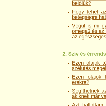
belőlük?
Hogy lehet az
betegségre ha
Végül is mi g
omega3 és az 
az egészséges
2. Szív és érrend
Ezen olajok t
szélütés mege
Ezen olajok 
erekre?
Segíthetnek a
akiknek már va
Azt hallottam