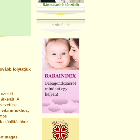
Ránctalanító készülék
ovább folytatjuk
ezelőtt
átkerült. A
rvezetünk
C-vitaminokhoz,
mos
k előállításához
ert magas