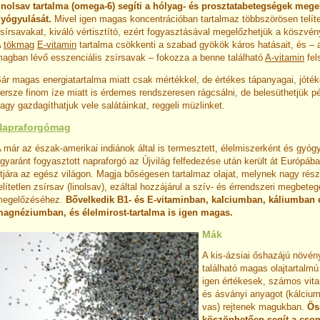
inolsav tartalma (omega-6) segíti a hólyag- és prosztatabetegségek megel
yógyulását.
Mivel igen magas koncentrációban tartalmaz többszörösen telítet
sírsavakat, kiváló vértisztító, ezért fogyasztásával megelőzhetjük a köszvény
A
tökmag
E-vitamin
tartalma csökkenti a szabad gyökök káros hatásait, és – 
agban lévő esszenciális zsírsavak – fokozza a benne található
A-vitamin
fel
ár magas energiatartalma miatt csak mértékkel, de értékes tápanyagai, jóté
ersze finom íze miatt is érdemes rendszeresen rágcsálni, de belesüthetjük
agy gazdagíthatjuk vele salátáinkat, reggeli müzlinket.
Napraforgómag
 már az észak-amerikai indiánok által is termesztett, élelmiszerként és gyóg
gyaránt fogyasztott napraforgó az Újvilág felfedezése után került át Európába,
tjára az egész világon. Magja bőségesen tartalmaz olajat, melynek nagy rés
elítetlen zsírsav (linolsav), ezáltal hozzájárul a szív- és érrendszeri megbet
megelőzéséhez.
Bővelkedik B1- és E-vitaminban, kalciumban, káliumban 
agnéziumban, és élelmirost-tartalma is igen magas.
Mák
A kis-ázsiai őshazájú növén
található magas olajtartal
igen értékesek, számos vitam
és ásványi anyagot (kálciu
vas) rejtenek magukban.
Ös
köszönhetően segít a
cson