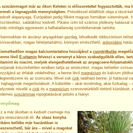
 szezámmagot már az ókori Keleten is előszeretettel fogyasztották, ma I
ermeli a legnagyobb mennyiségben.
Préseléssel előállított olaja a távol-ke
edvelt alapanyaga, Európában pedig főként magvas formában sütemények, 
íszítéséhez, salátákhoz kedvelt. Pikáns ízén túl számos jótékony hatással i
indu mitológia egyenesen a halhatatlanság szimbólumának tartotta.
itaminokban és ásványi anyagokban gazdag, bővelkedik többszörösen telítet
sírsavakban, magas fehérjetartalmú, könnyen emészthető,
antioxidáns
hatás
iemelkedően magas kalciumtartalma hozzájárul a
csontritkulás
megelőz
benne lévő
E-vitamin
felveszi a versenyt a káros szabadgyökök ellen, tart
itamint és niacint, melyek elengedhetetlenek az anyagcsere-folyamatokh
ostjainak köszönhetően rendben tartja az emésztést, magas telítetlen zsírsav
ozzájárul az érfalak védelméhez, a benne lévő
magnézium
és kalcium jótéko
degrendszerre és az izomzatra. Mivel sok
cink
található benne, jó hatással van
 hajhagymák megerősödését. A különféle – akár érzelmileg, akár fizikailag – 
elyzetek növelik a
cink
és a
magnézium
szervezetünkből történő kiürülését, e
érdemes
szezámmag
ropogtatásával pótolni a hiányt.
Fenyőmag
z a már ókorban is kedvelt csemege ma
jra reneszánszát éli.
Az olasz konyha
ikáns kelléke már hazánkban is
eszerezhető, bár ára – mivel a magokat