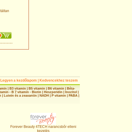
táltan
Legyen a kezdőlapom
|
Kedvencekhez teszem
tamin
|
B3 vitamin
|
B5 vitamin
|
B6 vitamin
|
Béta-
tamin - B 7 vitamin - Biotin
|
Heszperidin
|
Inozitol
|
n
|
Lutein és a zeaxantin
|
NADH
|
P vitamin
|
PABA
|
Forever Beauty 4TECH narancsbőr elleni
kezelés