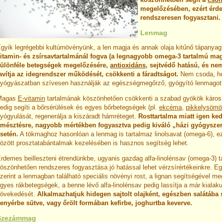
megelőzésében, ezért érd
rendszeresen fogyasztani.
Lenmag
gyik legrégebbi kultúrnövényünk, a len magja és annak olaja kitűnő tápanyag
itamin- és zsírsavtartalmánál fogva (a legnagyobb omega-3 tartalmú ma
ülönféle betegségek megelőzésére,
antioxidáns
, sejtvédő hatású, és ne
avítja az idegrendszer működését, csökkenti a fáradtságot.
Nem csoda, ho
yógyászatban szívesen használják az egészségmegőrző, gyógyító lenmagot
Magas
E-vitamin
tartalmának köszönhetően csökkenti a szabad gyökök káros h
edig segíti a bőrsérülések és egyes bőrbetegségek (pl.
ekcéma
,
pikkelysömö
yógyulását, regenerálja a kiszáradt hámréteget.
Rosttartalma miatt igen ke
mésztésre, nagyobb mértékben fogyasztva pedig kiváló „házi gyógysze
setén.
A tökmaghoz hasonlóan a lenmag is tartalmaz linolsavat (omega-6), e
özött prosztatabántalmak kezelésében is hasznos segítség lehet.
rdemes beilleszteni étrendünkbe, ugyanis gazdag alfa-linolénsav (omega-3) 
öszönhetően rendszeres fogyasztása jó hatással lehet vérzsírértékeinkre. E
zerint a lenmagban található speciális növényi rost, a lignan segítségével m
gyes rákbetegségek, a benne lévő alfa-linolénsav pedig lassítja a már kialak
övekedését.
Alkalmazhatjuk hidegen sajtolt olajként, egészben salátába 
enyérbe sütve, vagy őrölt formában kefirbe, joghurtba keverve.
Szezámmag