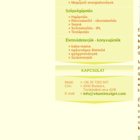
»
Megújuló energiaforrások
Szépségápolás
»
Hajápolás
»
Ránctalanító - ránctalanítás
»
Smink
»
Szőrtelenítés - IPL
E
»
Testápolás
v
Életmódinterjúk - könyvajánlók
k
»
baba-mama
j
»
egészséges életmód
g
»
gyógynövények
»
Sztárinterjúk
p
KAPCSOLAT
g
e
Mobil:
»
+36 30 7262 647
e
Cím:
»
2040 Budaörs,
Törökbálinti utca 42/B
k
E-mail:
»
info@vitaminsziget.com
É
k
s
e
n
k