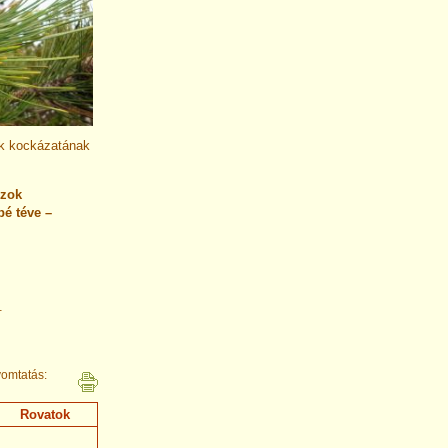
ek kockázatának
szok
bé téve –
.
omtatás:
Rovatok