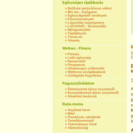
Egészséges táplálkozás
»
Befőzés tartósítószer nélkül
»
Bio tea - Gyógytea
»
Egészségvédő növények
»
Fűszernövények
»
Lúgosítás-supergreens
»
LÚGOSVÍZ - Vízionizálás
»
Méregtelenítés
»
Táplálkozás
»
Tiszta víz
»
Vitamin
Wellnes - Fitness
2
»
Fitness
C
»
Lelki egészség
»
Narancsbőr
»
Programok
E
»
Ultrahangos zsírbontás
b
»
Wellness szolgáltatások
»
Zsírégetés-fogyókúra
Fogyasztóvédelem
A
»
Élelmiszerek káros összetevői
»
Kozmetikumok káros összetevői
r
»
Vásárlási tanácsok
Baba-mama
s
»
Anyának lenni
f
»
Bébi
g
»
Óvodások, iskolások
»
Termékismertető
i
»
Tudományos hírek
»
Várandósság
A