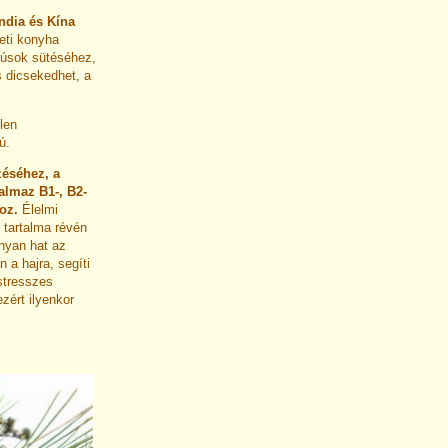
ndia és Kína
leti konyha
húsok sütéséhez,
s dicsekedhet, a
len
ú.
éséhez, a
almaz B1-, B2-
oz.
Élelmi
 tartalma révén
nyan hat az
 a hajra, segíti
stresszes
zért ilyenkor