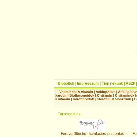
Bioboltok
|
Impresszum
|
Írjon nekünk
|
ÁSZF
Vitaminok:
A vitamin
|
Acidophilus
|
Alfa-lipidsa
karotin
|
Bioflavonoidok
|
C vitamin
|
C vitaminok 
K vitamin
|
Karotinoidok
|
Klorofill
|
Kolosztrum
|
L
Társoldalaink:
ForeverSlim.hu - kavitációs zsírbontás
Fo