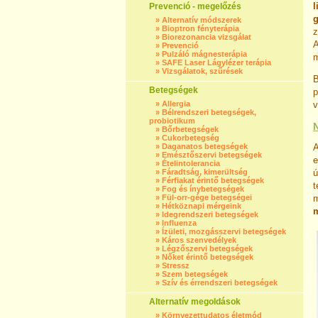
l
Prevenció - megelőzés
g
»
Alternatív módszerek
»
Bioptron fényterápia
z
»
Biorezonancia vizsgálat
»
Prevenció
»
Pulzáló mágnesterápia
m
»
SAFE Laser Lágylézer terápia
»
Vizsgálatok, szűrések
B
Betegségek
p
»
Allergia
v
»
Bélrendszeri betegségek,
probiotikum
»
Bőrbetegségek
»
Cukorbetegség
»
Daganatos betegségek
A
»
Emésztőszervi betegségek
e
»
Ételintolerancia
»
Fáradtság, kimerültség
ú
»
Férfiakat érintő betegségek
t
»
Fog és ínybetegségek
»
Fül-orr-gége betegségei
»
Hétköznapi mérgeink
m
»
Idegrendszeri betegségek
»
Influenza
»
Ízületi, mozgásszervi betegségek
»
Káros szenvedélyek
»
Légzőszervi betegségek
»
Nőket érintő betegségek
»
Stressz
»
Szem betegségek
»
Szív és érrendszeri betegségek
Alternatív megoldások
»
Környezettudatos életmód