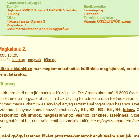
Kapcsolódó anyagok:
Termék:
Enciklopédia:
Highland PR813 Omega 3 EPA+DHA halolaj
Lenmagolaj
(180db)
Chitosan
Cikk:
Termék-kategória:
Fókuszban az Omega 3
Vitamin ÖSSZETEVŐK szerint
Magkalauz 1.
Csak mértékletesen a földimogyoróval
Magkalauz 2.
009.10.28.
ímkék:
lenmag
magvak
tökmag
lőző cikkünkben
már megismerkedhettek különféle magfajtákkal, most t
emutatásukat.
Tökmag
 tök termésében rejlő magokat Közép – és Dél-Amerikában már 6-8000 évvel 
endszeresen fogyasztották, majd az Újvilág felfedezése után földrészünkre is 
tökmag
magas vitamin- és ásványi anyag tartalmánál fogva igen hasznos sze
zámára. Fogyasztásával hozzájuthatunk
A-, B1-, B2-, B3-, B5-, B6,
folsav
, 
oszforhoz, káliumhoz, magnéziumhoz, vashoz, cinkhez, szelénhez.
Szá
yógyhatással bír, nem véletlenül használják különféle gyógyszeripari terméke
s.
 népi gyógyászatban főként prosztata-panaszok enyhítésére ajánlják, m