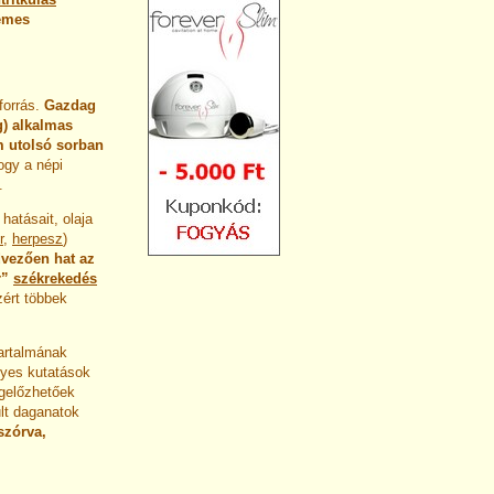
emes
forrás.
Gazdag
g) alkalmas
m utolsó sorban
gy a népi
.
atásait, olaja
r
,
herpesz
)
dvezően hat az
r”
székrekedés
zért többek
tartalmának
gyes kutatások
egelőzhetőek
ult daganatok
szórva,