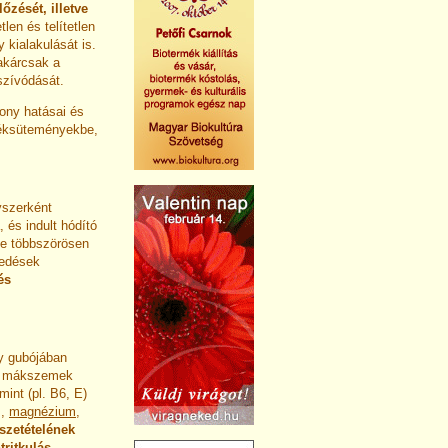
őzését, illetve
len és telítetlen
 kialakulását is.
akárcsak a
szívódását.
kony hatásai és
 péksüteményekbe,
yszerként
 és indult hódító
ze többszörösen
egedések
és
y gubójában
mú mákszemek
int (pl. B6, E)
m,
magnézium
,
szetételének
tritkulás