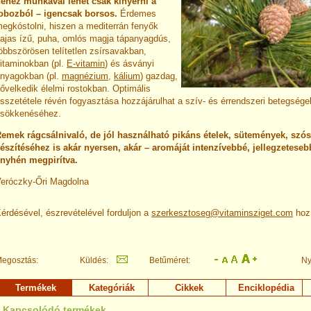
ehéz munkával lehet csak kinyerni a
obozból – igencsak borsos.
Érdemes
egkóstolni, hiszen a mediterrán fenyők
ajas ízű, puha, omlós magja tápanyagdús,
öbbszörösen telítetlen zsírsavakban,
itaminokban (pl.
E-vitamin
) és ásványi
nyagokban (pl.
magnézium
,
kálium
) gazdag,
ővelkedik élelmi rostokban. Optimális
sszetétele révén fogyasztása hozzájárulhat a szív- és érrendszeri betegség
sökkenéséhez.
emek rágcsálnivaló, de jól használható pikáns ételek, sütemények, szó
észítéséhez is akár nyersen, akár – aromáját intenzívebbé, jellegzeteseb
nyhén megpirítva.
eróczky-Őri Magdolna
érdésével, észrevételével forduljon a
szerkesztoseg@vitaminsziget.com
hoz
egosztás:
Küldés:
Betűméret:
Ny
Termékek
Kategóriák
Cikkek
Enciklopédia
Kapcsolódó termékek