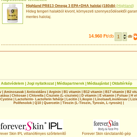
Highland PR813 Omega 3 EPA+DHA halolaj (180db)
(
Highland
)
Hideg tengeri halakból kivont, környezeti szennyeződésektől garan
mentes halolaj.
14.960 Ft
/db
db
|
Adatvédelem
|
Jogi nyilatkozat
|
Médiapartnerek
|
Médiaajánlat
|
Oldaltérkép
v
|
Aminosavak
|
Antioxidáns
|
Arginin
|
B1 vitamin
|
B12 vitamin
|
B17 vitamin
|
B2 vi
hatása
|
Chitosan
|
Chlorella
|
Cisztein (L-cisztein)
|
D vitamin
|
E vitamin
|
Folsav
|
H vi
-Cystine
|
Lactoferrin- Lactoferin fehérje
|
Lecitin
|
Likopin
|
Linolsav/Linolénsav
|
Lizi
Polifenolok
|
Q10
|
Quercetin
|
Tirozin (L-Tirozin, Tyrosin, L-tyrosin)
|
rever Skin IPL villanófényes szőrtelenítő
Forever Skin ránctalanító gép