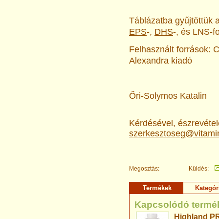
Táblázatba gyűjtöttük 
EPS
-,
DHS
-, és LNS-f
Felhasznált források: 
Alexandra kiadó
Őri-Solymos Katalin
Kérdésével, észrevételé
szerkesztoseg@vitami
Megosztás:
Küldés:
Termékek
Kategór
Kapcsolódó termé
Highland P