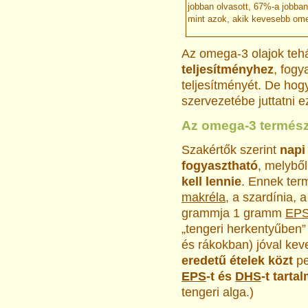
jobban olvasott, 67%-a jobban
mint azok, akik kevesebb ome
Az omega-3 olajok teh
teljesítményhez
, fogy
teljesítményét. De ho
szervezetébe juttatni e
Az omega-3 termész
Szakértők szerint
napi
fogyasztható
, melybő
kell lennie
. Ennek term
makréla
, a szardínia, 
grammja 1 gramm
EP
„tengeri herkentyűben”
és rákokban) jóval kev
eredetű ételek közt
pe
EPS
-t és
DHS
-t tarta
tengeri alga.)