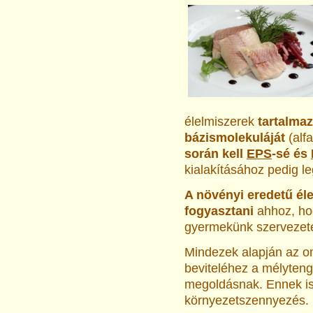
élelmiszerek
tartalma
bázismolekuláját
(alf
során kell
EPS
-sé és
kialakításához pedig l
A növényi eredetű él
fogyasztani
ahhoz, ho
gyermekünk szervezet
Mindezek alapján az o
beviteléhez a mélyteng
megoldásnak. Ennek is
környezetszennyezés.