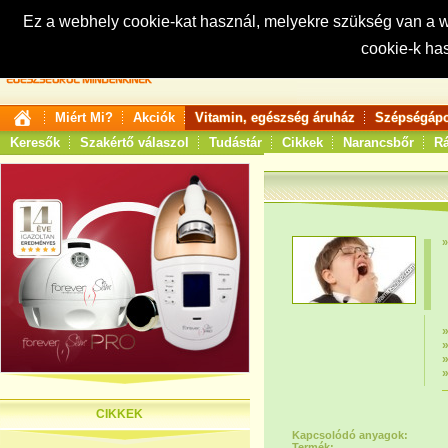
Ez a webhely cookie-kat használ, melyekre szükség van a
cookie-k ha
Keresés:
Miért Mi?
Akciók
Vitamin, egészség áruház
Szépségápo
Keresők
Szakértő válaszol
Tudástár
Cikkek
Narancsbőr
Rá
CIKKEK
Kapcsolódó anyagok:
Termék: