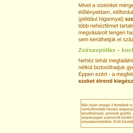
Mivel a vizeinket mér
élőlényekben, előfordu
(például higannyal)
sz
több nehézfémet tarta
megvásárolt tengeri ha
sem kerülhetjük el szá
Zsírsavpótlás – koc
Nehéz tehát megtalálni
nélkül biztosíthatjuk 
Éppen ezért - a megfele
ezeket étrend kiegész
Már olyan omega-3 termékek is
nehézfémektől mentes alapanya
készítmények, amelyek gyártói –
alapanyagok számozott mintáit 
visszakereshetőek. Erről bővebb