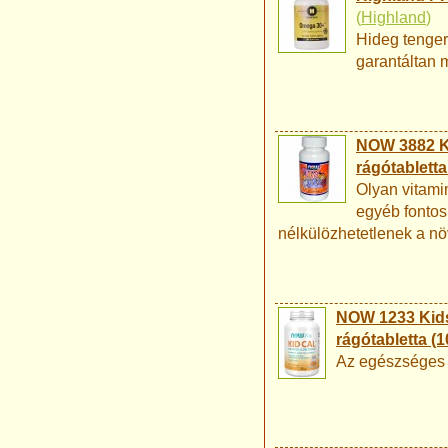
(
Highland
)
Hideg tenger
garantáltan 
NOW 3882 Ki
rágótabletta
Olyan vitami
egyéb fontos
nélkülözhetetlenek a n
NOW 1233 Kids
rágótabletta (1
Az egészséges 