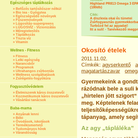
Egészséges táplálkozás
Highland PR813 Omega 3 EPA
(180db)
»
Befőzés tartósítószer nélkül
»
Bio tea - Gyógytea
Cikk:
»
Egészségvédő növények
A diszlexia okai és tünetei
»
Fűszernövények
Zsírfogyasztás gyermekkorb
»
Lúgosítás-supergreens
Turbózd fel az agyadat!
»
LÚGOSVÍZ - Vízionizálás
Itt a suli! - Tanévkezdő megp
»
Méregtelenítés
»
Táplálkozás
»
Tiszta víz
»
Vitamin
Okosító ételek
Wellnes - Fitness
»
Fitness
2011.11.02.
»
Lelki egészség
»
Narancsbőr
Címkék:
agyserkentő
a
»
Programok
magatartászavar
omeg
»
Ultrahangos zsírbontás
»
Wellness szolgáltatások
»
Zsírégetés-fogyókúra
Gyermekeink a gondtal
Fogyasztóvédelem
rázódnak bele a suli
»
Élelmiszerek káros összetevői
„hirtelen jött szigort
»
Kozmetikumok káros összetevői
»
Vásárlási tanácsok
meg. Képtelenek felad
Baba-mama
teljesítőképességükre
»
Anyának lenni
tápanyag, amely segít
»
Bébi
»
Óvodások, iskolások
»
Termékismertető
Az agy „tápláléka”
»
Tudományos hírek
»
Várandósság