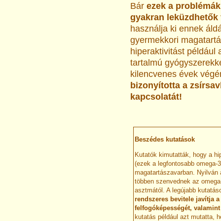
Bár
ezek a problémák
gyakran leküzdhetők
használja ki ennek áld
gyermekkori magatartá
hiperaktivitást példá
tartalmú gyógyszerekke
kilencvenes évek vég
bizonyította a zsírsav
kapcsolatát!
Beszédes kutatások
Kutatók kimutatták, hogy a hi
(ezek a legfontosabb omega-3
magatartászavarban. Nyilván 
többen szenvednek az omega-3 
asztmától. A legújabb kutatás
rendszeres bevitele javítja
felfogóképességét, valamin
kutatás például azt mutatta,