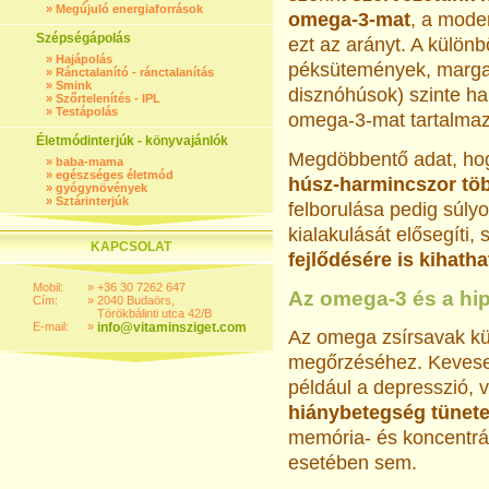
»
Megújuló energiaforrások
omega-3-mat
, a mode
Szépségápolás
ezt az arányt. A különb
»
Hajápolás
péksütemények, margari
»
Ránctalanító - ránctalanítás
»
Smink
disznóhúsok) szinte h
»
Szőrtelenítés - IPL
»
Testápolás
omega-3-mat tartalmazó
Életmódinterjúk - könyvajánlók
Megdöbbentő adat, h
»
baba-mama
»
egészséges életmód
húsz-harmincszor töb
»
gyógynövények
»
Sztárinterjúk
felborulása pedig súl
kialakulását elősegíti, 
KAPCSOLAT
fejlődésére is kihatha
Mobil:
»
+36 30 7262 647
Az omega-3 és a hip
Cím:
»
2040 Budaörs,
Törökbálinti utca 42/B
E-mail:
»
info@vitaminsziget.com
Az omega zsírsavak kü
megőrzéséhez. Kevese
például a depresszió, 
hiánybetegség tünete 
memória- és koncentráci
esetében sem.