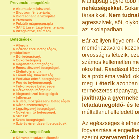
Manapság egyre több 
Prevenció - megelőzés
nehézségekkel.
Sokan
»
Alternatív módszerek
»
Bioptron fényterápia
társaikkal.
Nem tudnak 
»
Biorezonancia vizsgálat
»
Prevenció
agresszívek, sőt, olyk
»
Pulzáló mágnesterápia
»
SAFE Laser Lágylézer terápia
az iskolapadban.
»
Vizsgálatok, szűrések
Betegségek
Bár az ilyen figyelem- 
»
Allergia
memóriazavarok kezel
»
Bélrendszeri betegségek,
probiotikum
orvosság is létezik, e
»
Bőrbetegségek
»
Cukorbetegség
számos kellemetlen me
»
Daganatos betegségek
»
Emésztőszervi betegségek
okozhat. Ráadásul tö
»
Ételintolerancia
»
Fáradtság, kimerültség
is a probléma valódi ok
»
Férfiakat érintő betegségek
meg.
Létezik
azonban
»
Fog és ínybetegségek
»
Fül-orr-gége betegségei
természetes tápanyag,
»
Hétköznapi mérgeink
»
Idegrendszeri betegségek
javíthatja a gyermeke
»
Influenza
»
Ízületi, mozgásszervi betegségek
feladatmegoldó- és f
»
Káros szenvedélyek
»
Légzőszervi betegségek
méltatlanul elfeledett
o
»
Nőket érintő betegségek
»
Stressz
»
Szem betegségek
Az egészséges élethe
»
Szív és érrendszeri betegségek
fogyasztása elengedhe
Alternatív megoldások
szerint
szervezetünk 
»
Környezettudatos életmód