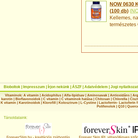
NOW 0630 Ki
(100 db)
(
N
Kellemes, na
természetes 
Bioboltok
|
Impresszum
|
Írjon nekünk
|
ÁSZF
|
Adatvédelem
|
Jogi nyilatkozat
Vitaminok:
A vitamin
|
Acidophilus
|
Alfa-lipidsav
|
Aminosavak
|
Antioxidáns
|
Arg
karotin
|
Bioflavonoidok
|
C vitamin
|
C vitaminok hatása
|
Chitosan
|
Chlorella
|
Ciszt
K vitamin
|
Karotinoidok
|
Klorofill
|
Kolosztrum
|
L-Cystine
|
Lactoferrin- Lactoferin 
Polifenolok
|
Q10
|
Querc
Társoldalaink:
ForeverSlim.hu - kavitációs zsírbontás
Forever Skin IPL villanófényes szőr