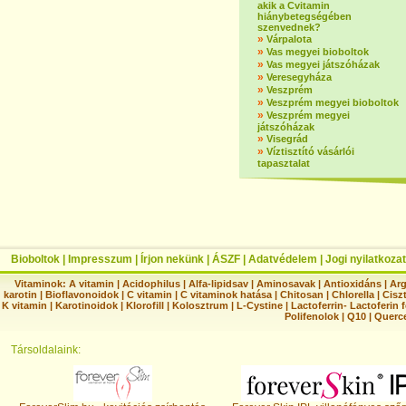
akik a Cvitamin
hiánybetegségében
szenvednek?
»
Várpalota
»
Vas megyei bioboltok
»
Vas megyei játszóházak
»
Veresegyháza
»
Veszprém
»
Veszprém megyei bioboltok
»
Veszprém megyei
játszóházak
»
Visegrád
»
Víztisztító vásárlói
tapasztalat
Bioboltok
|
Impresszum
|
Írjon nekünk
|
ÁSZF
|
Adatvédelem
|
Jogi nyilatkozat
Vitaminok:
A vitamin
|
Acidophilus
|
Alfa-lipidsav
|
Aminosavak
|
Antioxidáns
|
Arg
karotin
|
Bioflavonoidok
|
C vitamin
|
C vitaminok hatása
|
Chitosan
|
Chlorella
|
Ciszt
K vitamin
|
Karotinoidok
|
Klorofill
|
Kolosztrum
|
L-Cystine
|
Lactoferrin- Lactoferin 
Polifenolok
|
Q10
|
Querc
Társoldalaink: