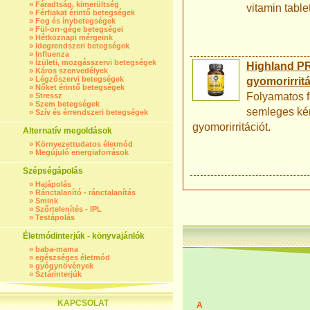
»
Fáradtság, kimerültség
vitamin tablet
»
Férfiakat érintő betegségek
»
Fog és ínybetegségek
»
Fül-orr-gége betegségei
»
Hétköznapi mérgeink
»
Idegrendszeri betegségek
»
Influenza
»
Ízületi, mozgásszervi betegségek
Highland PR
»
Káros szenvedélyek
»
Légzőszervi betegségek
gyomorirritá
»
Nőket érintő betegségek
Folyamatos f
»
Stressz
»
Szem betegségek
semleges ké
»
Szív és érrendszeri betegségek
gyomorirritációt.
Alternatív megoldások
»
Környezettudatos életmód
»
Megújuló energiaforrások
Szépségápolás
»
Hajápolás
»
Ránctalanító - ránctalanítás
»
Smink
»
Szőrtelenítés - IPL
»
Testápolás
Életmódinterjúk - könyvajánlók
»
baba-mama
»
egészséges életmód
»
gyógynövények
»
Sztárinterjúk
KAPCSOLAT
A