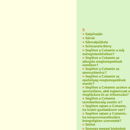
S
»
Salgótarján
»
Sárvár
»
Sátoraljaújhely
»
Schizandra Berry
»
Segíthet a Cvitamin a máj
méregtelenítésében?
»
Segíthet a Cvitamin az
allergiás megbetegedések
esetében?
»
Segíthet a Cvitamin az
ateroszklerósz?
»
Segíthet a Cvitamin az
epehólyag-megbetegedések
esetén?
»
Segíthet a Cvitamin azokon a
sportolókon, akik hajlamosak a
megfázásra és az influenzára?
»
Segíthet a Cvitamin
terméketlenség esetén is?
»
Segíthet rajtam a Cvitamin,
ha ízületi gyulladásom van?
»
Segíthet rajtam a Cvitamin,
ha temporomandibuláris
betegségben szenvedek?
»
Siófok
»
Somogy megyei bioboltok