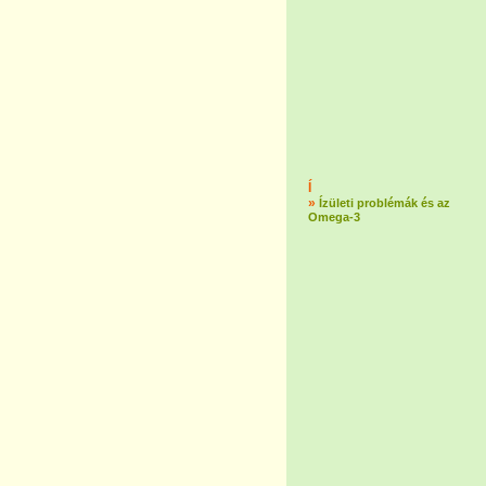
Í
»
Ízületi problémák és az
Omega-3