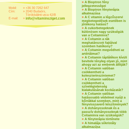
»
A Bioptron fény
jellegzetességei
Mobil:
»
+36 30 7262 647
»
A Bioptron fényterápia
Cím:
»
2040 Budaörs,
alkalmazása
Törökbálinti utca 42/B
»
A C vitamin a légzőszervi
E-mail:
»
info@vitaminsziget.com
megbetegedések esetében is
jótékony hatású?
»
A cukorbetegeknek
különösen nagy szükségük
van a Cvitaminra?
»
A Cvitamin a rák
meghatározott fajtáival
szemben hatékony?
»
A Cvitamin megvédheti az
artériáimat?
»
A Cvitamin táplálékon kívüli
bevitele tényleg olyan jó, mint
ahogy azt az emberek állítják?
»
A Cvitamin valóban
csökkentheti a
koleszterinszintemet?
»
A Cvitamin valóban
csökkentheti a
szívelégtelenség
kialakulásának kockázatát?
»
A Cvitamin valóban
hatásosabb védelmet nyújt a
bőrrákkal szemben, mint a
fényvisszaverő készítmények?
»
A dohányosoknak és a
passzív dohányosoknak több
Cvitaminra van szükségük?
»
A fényterápia története
»
A himalája sókristály
alkalmazása