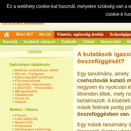
Ez a webhely cookie-kat használ, melyekre szükség van a
cookie-k ha
Keresés:
Miért Mi?
Akciók
Vitamin, egészség áruház
Szépségápo
Keresők
Szakértő válaszol
Tudástár
Cikkek
Narancsbőr
Rá
CIKKEK
A kutatások igazol
összefüggését?
Egészséges táplálkozás
»
Befőzés tartósítószer nélkül
Egy tanulmány, amely 1
»
Bio tea - Gyógytea
»
Egészségvédő növények
csehszlovák kutató m
»
Fűszernövények
»
Lúgosítás-supergreens
negyven és nyolcvan év
»
LÚGOSVÍZ - Vízionizálás
»
Méregtelenítés
étrenden éltek, mely 
»
Táplálkozás
»
Tiszta víz
tartalmazott. A kísérle
»
Vitamin
másik felének pedig pl
Wellnes - Fitness
összefüggésben van
»
Fitness
»
Lelki egészség
»
Narancsbőr
Egy másik tanulmány s
»
Programok
»
Ultrahangos zsírbontás