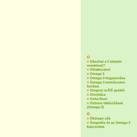
O
»
Okozhat a Cvitamin
vesekövet?
»
Oktakozanol
»
Omega 3
»
Omega-3 fogyasztása
»
Omega-3 természetes
forrásai
»
Oregoni szőlő gyökér
»
Orosháza
»
Osha Root
»
Otthoni elkészítések
(Omega-3)
Ö
»
Ökörepe sók
»
Öregedés és az Omega-3
kapcsolata