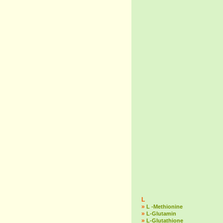
L
»
L -Methionine
»
L-Glutamin
»
L-Glutathione