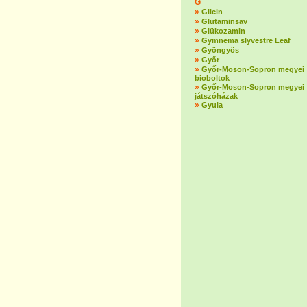
G
»
Glicin
»
Glutaminsav
»
Glükozamin
»
Gymnema slyvestre Leaf
»
Gyöngyös
»
Győr
»
Győr-Moson-Sopron megyei
bioboltok
»
Győr-Moson-Sopron megyei
játszóházak
»
Gyula