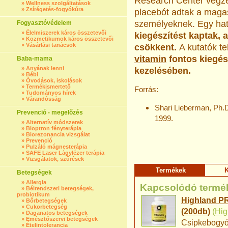
Research Center vég­z
»
Wellness szolgáltatások
»
Zsírégetés-fogyókúra
placebót adtak a maga
személyeknek. Egy hat
Fogyasztóvédelem
»
Élelmiszerek káros összetevői
kiegészítést kaptak, 
»
Kozmetikumok káros összetevői
»
Vásárlási tanácsok
csökkent.
A kutatók t
vitamin
fontos kiegés
Baba-mama
»
Anyának lenni
kezelésében.
»
Bébi
»
Óvodások, iskolások
»
Termékismertető
Forrás:
»
Tudományos hírek
»
Várandósság
Shari Lieberman, Ph.
Prevenció - megelőzés
1999.
»
Alternatív módszerek
»
Bioptron fényterápia
»
Biorezonancia vizsgálat
»
Prevenció
»
Pulzáló mágnesterápia
»
SAFE Laser Lágylézer terápia
»
Vizsgálatok, szűrések
Termékek
K
Betegségek
»
Allergia
Kapcsolódó termé
»
Bélrendszeri betegségek,
probiotikum
Highland PR
»
Bőrbetegségek
»
Cukorbetegség
(200db)
(
Hig
»
Daganatos betegségek
»
Emésztőszervi betegségek
Csipkebogyó 
»
Ételintolerancia