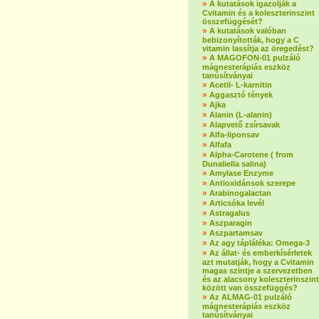
»
A kutatások igazolják a
Cvitamin és a koleszterinszint
összefüggését?
»
A kutatások valóban
bebizonyították, hogy a C
vitamin lassítja az öregedést?
»
A MAGOFON-01 pulzáló
mágnesterápiás eszköz
tanúsítványai
»
Acetil- L-karnitin
»
Aggasztó tények
»
Ajka
»
Alanin (L-alanin)
»
Alapvető zsírsavak
»
Alfa-liponsav
»
Alfafa
»
Alpha-Carotene ( from
Dunaliella salina)
»
Amylase Enzyme
»
Antioxidánsok szerepe
»
Arabinogalactan
»
Articsóka levél
»
Astragalus
»
Aszparagin
»
Aszpartamsav
»
Az agy tápláléka: Omega-3
»
Az állat- és emberkísérletek
azt mutatják, hogy a Cvitamin
magas szintje a szervezetben
és az alacsony koleszterinszint
között van összefüggés?
»
Az ALMAG-01 pulzáló
mágnesterápiás eszköz
tanúsítványai