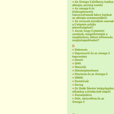
»
Az Omega 3 jótékony hatása
allergia, asztma esetén
»
Az omega 6 és
(hidrogénezett)
transzzsírsavak káros hatásai
az allergia szempontjából.
»
Az orvosok tisztában vannak
a Cvitamin-pótlás
jelentőségével?
»
Azzal, hogy Cvitamint
szedünk, megelőzhetjük a
megfázásos, illetve influenzás
megbetegedéseket?
D
»
Debrecen
»
Depresszió és az omega 3
kapcsolata
»
Deszk
»
DHA
»
Diasztáz
»
Diindolylmethane
»
Diszlexia és az Omega-3
»
DMAE
»
Dombóvár
»
Dorog
»
Dr. Deák Sándor belgyógyász
előadása a Kriella krill olajról
»
Dunaújváros
»
Düh, skrizofénia és az
Omega-3