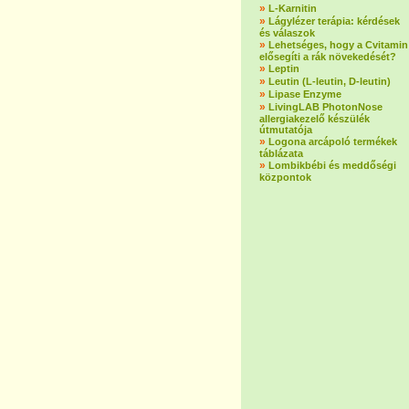
»
L-Karnitin
»
Lágylézer terápia: kérdések
és válaszok
»
Lehetséges, hogy a Cvitamin
elősegíti a rák növekedését?
»
Leptin
»
Leutin (L-leutin, D-leutin)
»
Lipase Enzyme
»
LivingLAB PhotonNose
allergiakezelő készülék
útmutatója
»
Logona arcápoló termékek
táblázata
»
Lombikbébi és meddőségi
központok