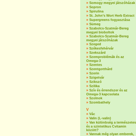
»
Somogy megyei játszóházak
»
Sopron
»
Spirulina
»
St. John’s Wort Herb Extract
»
Supergreens fogyasztása
»
Sümeg
»
Szabolcs-Szatmár-Bereg
megyei bioboltok
»
Szabolcs-Szatmár-Bereg
megyei játszóházak
»
Szeged
»
Székesfehérvár
»
Szekszárd
»
Szemproblémák és az
Omega-3
»
Szentes
»
Szentgotthárd
»
Szerin
»
Szigetvár
»
Szikszó
»
Szilika
»
Szív és érrendszer és az
Omega-3 kapcsolata
»
Szolnok
»
Szombathely
V
»
Vác
»
Valin (L-valin)
»
Van különbség a természetes
és a szintetikus Cvitamin
között?
»
Vannak még olyan emberek,