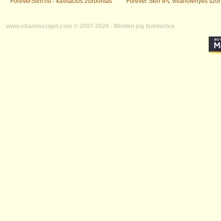
ForeverSlim.hu - kavitációs zsírbontás
Forever Skin IPL villanófényes szőr
www.vitaminsziget.com © 2007-2026 - Minden jog fenntartva