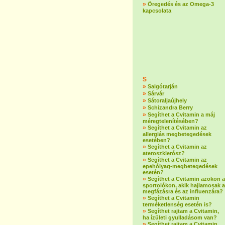
»
Öregedés és az Omega-3
kapcsolata
S
»
Salgótarján
»
Sárvár
»
Sátoraljaújhely
»
Schizandra Berry
»
Segíthet a Cvitamin a máj
méregtelenítésében?
»
Segíthet a Cvitamin az
allergiás megbetegedések
esetében?
»
Segíthet a Cvitamin az
ateroszklerósz?
»
Segíthet a Cvitamin az
epehólyag-megbetegedések
esetén?
»
Segíthet a Cvitamin azokon a
sportolókon, akik hajlamosak a
megfázásra és az influenzára?
»
Segíthet a Cvitamin
terméketlenség esetén is?
»
Segíthet rajtam a Cvitamin,
ha ízületi gyulladásom van?
»
Segíthet rajtam a Cvitamin,