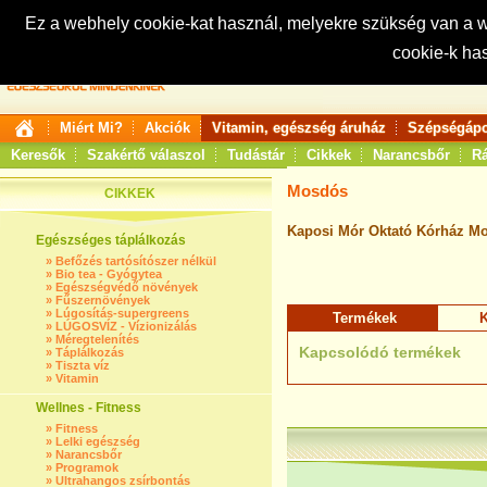
Ez a webhely cookie-kat használ, melyekre szükség van a
cookie-k ha
Keresés:
Miért Mi?
Akciók
Vitamin, egészség áruház
Szépségápo
Keresők
Szakértő válaszol
Tudástár
Cikkek
Narancsbőr
Rá
Mosdós
CIKKEK
Kaposi Mór Oktató Kórház Mo
Egészséges táplálkozás
»
Befőzés tartósítószer nélkül
»
Bio tea - Gyógytea
»
Egészségvédő növények
»
Fűszernövények
»
Lúgosítás-supergreens
Termékek
K
»
LÚGOSVÍZ - Vízionizálás
»
Méregtelenítés
Kapcsolódó termékek
»
Táplálkozás
»
Tiszta víz
»
Vitamin
Wellnes - Fitness
»
Fitness
»
Lelki egészség
»
Narancsbőr
»
Programok
»
Ultrahangos zsírbontás