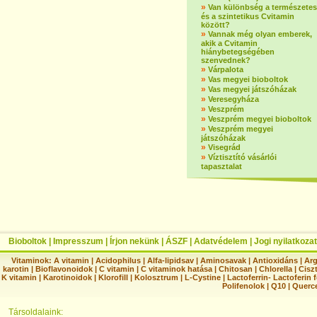
»
Van különbség a természetes
és a szintetikus Cvitamin
között?
»
Vannak még olyan emberek,
akik a Cvitamin
hiánybetegségében
szenvednek?
»
Várpalota
»
Vas megyei bioboltok
»
Vas megyei játszóházak
»
Veresegyháza
»
Veszprém
»
Veszprém megyei bioboltok
»
Veszprém megyei
játszóházak
»
Visegrád
»
Víztisztító vásárlói
tapasztalat
Bioboltok
|
Impresszum
|
Írjon nekünk
|
ÁSZF
|
Adatvédelem
|
Jogi nyilatkozat
Vitaminok:
A vitamin
|
Acidophilus
|
Alfa-lipidsav
|
Aminosavak
|
Antioxidáns
|
Arg
karotin
|
Bioflavonoidok
|
C vitamin
|
C vitaminok hatása
|
Chitosan
|
Chlorella
|
Ciszt
K vitamin
|
Karotinoidok
|
Klorofill
|
Kolosztrum
|
L-Cystine
|
Lactoferrin- Lactoferin 
Polifenolok
|
Q10
|
Querc
Társoldalaink: