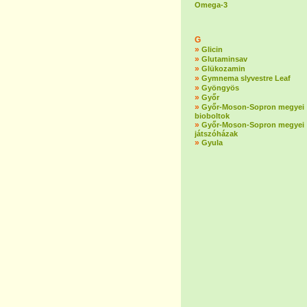
Omega-3
G
»
Glicin
»
Glutaminsav
»
Glükozamin
»
Gymnema slyvestre Leaf
»
Gyöngyös
»
Győr
»
Győr-Moson-Sopron megyei
bioboltok
»
Győr-Moson-Sopron megyei
játszóházak
»
Gyula