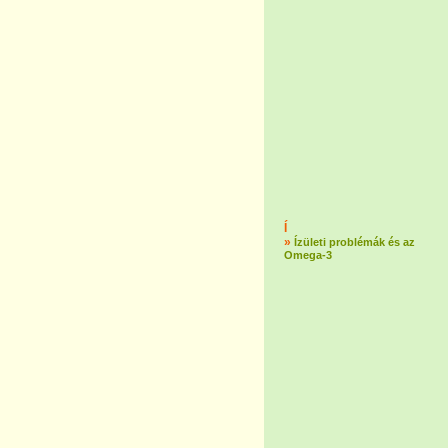
Í
»
Ízületi problémák és az
Omega-3