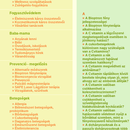
»
Wellness szolgáltatások
»
Zsírégetés-fogyókúra
Fogyasztóvédelem
A
»
A Bioptron fény
»
Élelmiszerek káros összetevői
jellegzetességei
»
Kozmetikumok káros összetevői
»
»
Vásárlási tanácsok
A Bioptron fényterápia
alkalmazása
»
Baba-mama
A C vitamin a légzőszervi
megbetegedések esetében is
»
Anyának lenni
jótékony hatású?
»
Bébi
»
A cukorbetegeknek
»
Óvodások, iskolások
különösen nagy szükségük
»
Termékismertető
van a Cvitaminra?
»
Tudományos hírek
»
A Cvitamin a rák
»
Várandósság
meghatározott fajtáival
szemben hatékony?
Prevenció - megelőzés
»
A Cvitamin megvédheti az
»
Alternatív módszerek
artériáimat?
»
Bioptron fényterápia
»
A Cvitamin táplálékon kívüli
»
Biorezonancia vizsgálat
bevitele tényleg olyan jó, mint
»
Prevenció
ahogy azt az emberek állítják?
»
Pulzáló mágnesterápia
»
A Cvitamin valóban
»
SAFE Laser Lágylézer terápia
csökkentheti a
»
Vizsgálatok, szűrések
koleszterinszintemet?
»
A Cvitamin valóban
Betegségek
csökkentheti a
szívelégtelenség
»
Allergia
kialakulásának kockázatát?
»
Bélrendszeri betegségek,
»
A Cvitamin valóban
probiotikum
hatásosabb védelmet nyújt a
»
Bőrbetegségek
bőrrákkal szemben, mint a
»
Cukorbetegség
fényvisszaverő készítmények?
»
Daganatos betegségek
»
»
Emésztőszervi betegségek
A dohányosoknak és a
»
Ételintolerancia
passzív dohányosoknak több