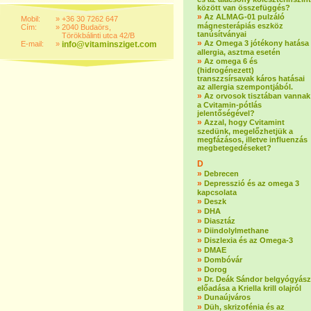
között van összefüggés?
»
Az ALMAG-01 pulzáló
Mobil:
»
+36 30 7262 647
mágnesterápiás eszköz
Cím:
»
2040 Budaörs,
tanúsítványai
Törökbálinti utca 42/B
»
Az Omega 3 jótékony hatása
E-mail:
»
info@vitaminsziget.com
allergia, asztma esetén
»
Az omega 6 és
(hidrogénezett)
transzzsírsavak káros hatásai
az allergia szempontjából.
»
Az orvosok tisztában vannak
a Cvitamin-pótlás
jelentőségével?
»
Azzal, hogy Cvitamint
szedünk, megelőzhetjük a
megfázásos, illetve influenzás
megbetegedéseket?
D
»
Debrecen
»
Depresszió és az omega 3
kapcsolata
»
Deszk
»
DHA
»
Diasztáz
»
Diindolylmethane
»
Diszlexia és az Omega-3
»
DMAE
»
Dombóvár
»
Dorog
»
Dr. Deák Sándor belgyógyász
előadása a Kriella krill olajról
»
Dunaújváros
»
Düh, skrizofénia és az