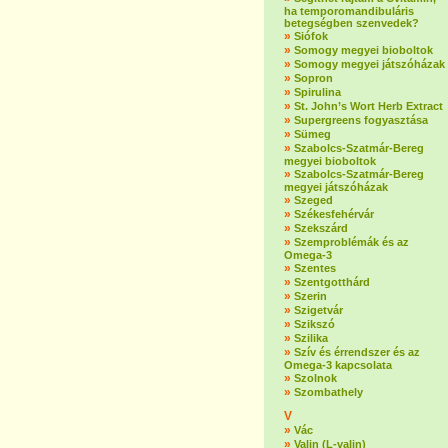
ha temporomandibuláris
betegségben szenvedek?
»
Siófok
»
Somogy megyei bioboltok
»
Somogy megyei játszóházak
»
Sopron
»
Spirulina
»
St. John’s Wort Herb Extract
»
Supergreens fogyasztása
»
Sümeg
»
Szabolcs-Szatmár-Bereg
megyei bioboltok
»
Szabolcs-Szatmár-Bereg
megyei játszóházak
»
Szeged
»
Székesfehérvár
»
Szekszárd
»
Szemproblémák és az
Omega-3
»
Szentes
»
Szentgotthárd
»
Szerin
»
Szigetvár
»
Szikszó
»
Szilika
»
Szív és érrendszer és az
Omega-3 kapcsolata
»
Szolnok
»
Szombathely
V
»
Vác
»
Valin (L-valin)