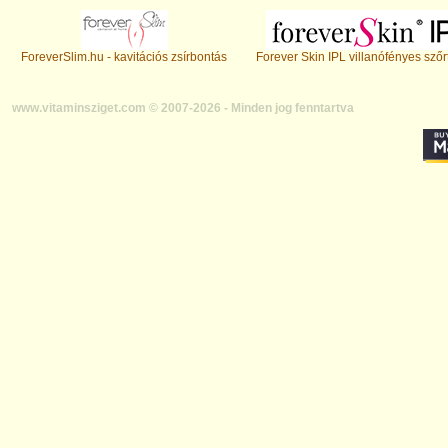
ForeverSlim.hu - kavitációs zsírbontás
Forever Skin IPL villanófényes szőr
www.vitaminsziget.com © 2007-2026 - Minden jog fenntartva