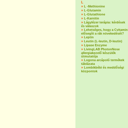
L
»
L -Methionine
»
L-Glutamin
»
L-Glutathione
»
L-Karnitin
»
Lágylézer terápia: kérdések
és válaszok
»
Lehetséges, hogy a Cvitamin
elősegíti a rák növekedését?
»
Leptin
»
Leutin (L-leutin, D-leutin)
»
Lipase Enzyme
»
LivingLAB PhotonNose
allergiakezelő készülék
útmutatója
»
Logona arcápoló termékek
táblázata
»
Lombikbébi és meddőségi
központok