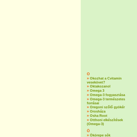
O
»
Okozhat a Cvitamin
vesekövet?
»
Oktakozanol
»
Omega 3
»
Omega-3 fogyasztása
»
Omega-3 természetes
forrásai
»
Oregoni szőlő gyökér
»
Orosháza
»
Osha Root
»
Otthoni elkészítések
(Omega-3)
Ö
»
Ökörepe sók