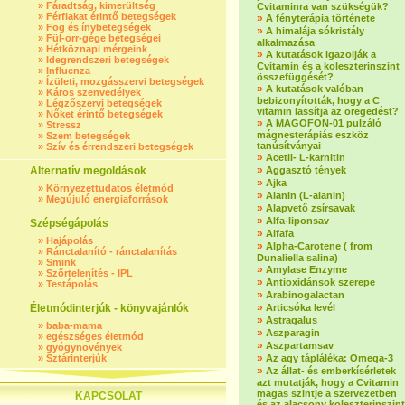
»
Fáradtság, kimerültség
Cvitaminra van szükségük?
»
Férfiakat érintő betegségek
»
A fényterápia története
»
Fog és ínybetegségek
»
A himalája sókristály
»
Fül-orr-gége betegségei
alkalmazása
»
Hétköznapi mérgeink
»
A kutatások igazolják a
»
Idegrendszeri betegségek
Cvitamin és a koleszterinszint
»
Influenza
összefüggését?
»
Ízületi, mozgásszervi betegségek
»
A kutatások valóban
»
Káros szenvedélyek
bebizonyították, hogy a C
»
Légzőszervi betegségek
vitamin lassítja az öregedést?
»
Nőket érintő betegségek
»
A MAGOFON-01 pulzáló
»
Stressz
mágnesterápiás eszköz
»
Szem betegségek
tanúsítványai
»
Szív és érrendszeri betegségek
»
Acetil- L-karnitin
»
Alternatív megoldások
Aggasztó tények
»
Ajka
»
Környezettudatos életmód
»
Alanin (L-alanin)
»
Megújuló energiaforrások
»
Alapvető zsírsavak
»
Alfa-liponsav
Szépségápolás
»
Alfafa
»
Hajápolás
»
Alpha-Carotene ( from
»
Ránctalanító - ránctalanítás
Dunaliella salina)
»
Smink
»
Amylase Enzyme
»
Szőrtelenítés - IPL
»
Antioxidánsok szerepe
»
Testápolás
»
Arabinogalactan
»
Életmódinterjúk - könyvajánlók
Articsóka levél
»
Astragalus
»
baba-mama
»
Aszparagin
»
egészséges életmód
»
Aszpartamsav
»
gyógynövények
»
»
Sztárinterjúk
Az agy tápláléka: Omega-3
»
Az állat- és emberkísérletek
azt mutatják, hogy a Cvitamin
magas szintje a szervezetben
KAPCSOLAT
és az alacsony koleszterinszint