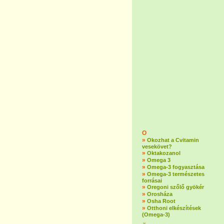
O
»
Okozhat a Cvitamin
vesekövet?
»
Oktakozanol
»
Omega 3
»
Omega-3 fogyasztása
»
Omega-3 természetes
forrásai
»
Oregoni szőlő gyökér
»
Orosháza
»
Osha Root
»
Otthoni elkészítések
(Omega-3)