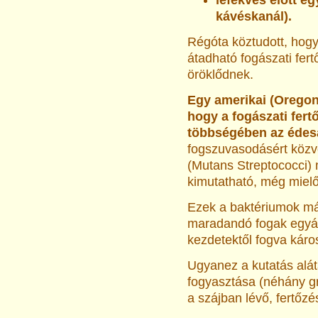
lefekvés előtt eg
kávéskanál).
Régóta köztudott, hog
átadható fogászati fer
öröklődnek.
Egy amerikai (Oregon,
hogy a fogászati fer
többségében az édes
fogszuvasodásért közvet
(Mutans Streptococci) 
kimutatható, még mielő
Ezek a baktériumok már
maradandó fogak egyál
kezdetektől fogva káros
Ugyanez a kutatás alát
fogyasztása (néhány 
a szájban lévő, fertőz