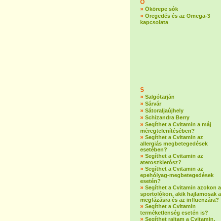
Ö
»
Ökörepe sók
»
Öregedés és az Omega-3
kapcsolata
S
»
Salgótarján
»
Sárvár
»
Sátoraljaújhely
»
Schizandra Berry
»
Segíthet a Cvitamin a máj
méregtelenítésében?
»
Segíthet a Cvitamin az
allergiás megbetegedések
esetében?
»
Segíthet a Cvitamin az
ateroszklerósz?
»
Segíthet a Cvitamin az
epehólyag-megbetegedések
esetén?
»
Segíthet a Cvitamin azokon a
sportolókon, akik hajlamosak a
megfázásra és az influenzára?
»
Segíthet a Cvitamin
terméketlenség esetén is?
»
Segíthet rajtam a Cvitamin,