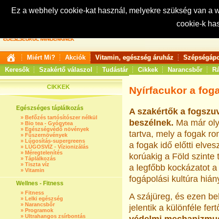
Ez a webhely cookie-kat használ, melyekre szükség van a
cookie-k ha
Keresés:
Miért Mi?
Akciók
Vitamin, egészség áruház
Szépségápo
Keresők
Szakértő válaszol
Tudástár
Cikkek
Narancsbőr
Rá
CIKKEK
Nyírfacukor a fo
Egészséges táplálkozás
A szakértők a fogszu
»
Befőzés tartósítószer nélkül
beszélnek.
Ma már oly
»
Bio tea - Gyógytea
»
Egészségvédő növények
tartva, mely a fogak ro
»
Fűszernövények
»
Lúgosítás-supergreens
a fogak idő előtti elve
»
LÚGOSVÍZ - Vízionizálás
»
Méregtelenítés
korúakig a Föld szinte 
»
Táplálkozás
»
Tiszta víz
a legfőbb kockázatot a
»
Vitamin
fogápolási kultúra hiány
Wellnes - Fitness
»
Fitness
A szájüreg, és ezen bel
»
Lelki egészség
»
Narancsbőr
jelentik a különféle f
»
Programok
»
Ultrahangos zsírbontás