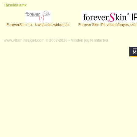
Társoldalaink:
ForeverSlim.hu - kavitációs zsírbontás
Forever Skin IPL villanófényes szőr
www.vitaminsziget.com © 2007-2026 - Minden jog fenntartva