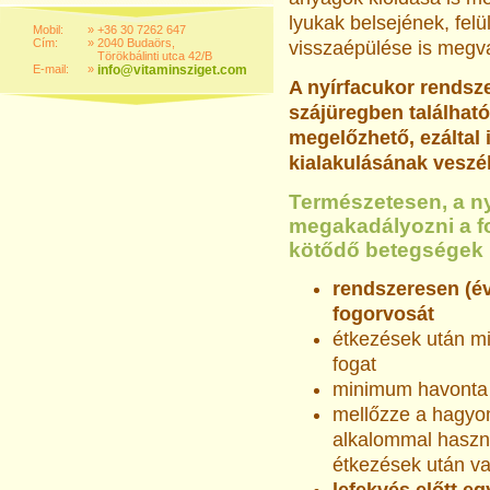
lyukak belsejének, fel
Mobil:
»
+36 30 7262 647
Cím:
»
2040 Budaörs,
visszaépülése is megva
Törökbálinti utca 42/B
E-mail:
»
info@vitaminsziget.com
A nyírfacukor rendsz
szájüregben találhat
megelőzhető, ezáltal
kialakulásának veszél
Természetesen, a n
megakadályozni a f
kötődő betegségek k
rendszeresen (év
fogorvosát
étkezések után m
fogat
minimum havonta c
mellőzze a hagyo
alkalommal haszná
étkezések után va