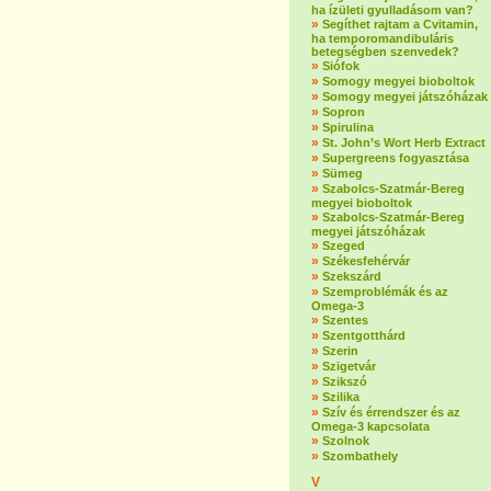
ha ízületi gyulladásom van?
»
Segíthet rajtam a Cvitamin,
ha temporomandibuláris
betegségben szenvedek?
»
Siófok
»
Somogy megyei bioboltok
»
Somogy megyei játszóházak
»
Sopron
»
Spirulina
»
St. John’s Wort Herb Extract
»
Supergreens fogyasztása
»
Sümeg
»
Szabolcs-Szatmár-Bereg
megyei bioboltok
»
Szabolcs-Szatmár-Bereg
megyei játszóházak
»
Szeged
»
Székesfehérvár
»
Szekszárd
»
Szemproblémák és az
Omega-3
»
Szentes
»
Szentgotthárd
»
Szerin
»
Szigetvár
»
Szikszó
»
Szilika
»
Szív és érrendszer és az
Omega-3 kapcsolata
»
Szolnok
»
Szombathely
V