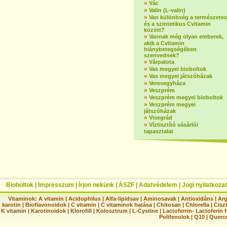
»
Vác
»
Valin (L-valin)
»
Van különbség a természetes
és a szintetikus Cvitamin
között?
»
Vannak még olyan emberek,
akik a Cvitamin
hiánybetegségében
szenvednek?
»
Várpalota
»
Vas megyei bioboltok
»
Vas megyei játszóházak
»
Veresegyháza
»
Veszprém
»
Veszprém megyei bioboltok
»
Veszprém megyei
játszóházak
»
Visegrád
»
Víztisztító vásárlói
tapasztalat
Bioboltok
|
Impresszum
|
Írjon nekünk
|
ÁSZF
|
Adatvédelem
|
Jogi nyilatkozat
Vitaminok:
A vitamin
|
Acidophilus
|
Alfa-lipidsav
|
Aminosavak
|
Antioxidáns
|
Arg
karotin
|
Bioflavonoidok
|
C vitamin
|
C vitaminok hatása
|
Chitosan
|
Chlorella
|
Ciszt
K vitamin
|
Karotinoidok
|
Klorofill
|
Kolosztrum
|
L-Cystine
|
Lactoferrin- Lactoferin 
Polifenolok
|
Q10
|
Querc