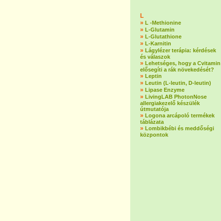
L
»
L -Methionine
»
L-Glutamin
»
L-Glutathione
»
L-Karnitin
»
Lágylézer terápia: kérdések
és válaszok
»
Lehetséges, hogy a Cvitamin
elősegíti a rák növekedését?
»
Leptin
»
Leutin (L-leutin, D-leutin)
»
Lipase Enzyme
»
LivingLAB PhotonNose
allergiakezelő készülék
útmutatója
»
Logona arcápoló termékek
táblázata
»
Lombikbébi és meddőségi
központok