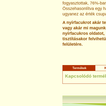
fogyasztottak, 76%-ba
Összehasonlítva egy h
ugyanez az érték csup
A nyírfacukrot akár t
vagy akár mi magunk 
nyírfacukros oldatot,
tisztításakor felvihet
felületére.
Termékek
K
Kapcsolódó termé