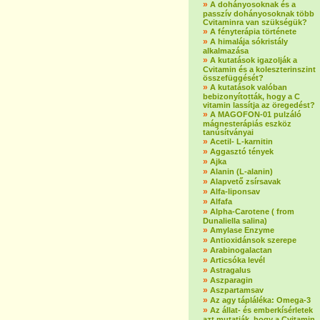
»
A dohányosoknak és a
passzív dohányosoknak több
Cvitaminra van szükségük?
»
A fényterápia története
»
A himalája sókristály
alkalmazása
»
A kutatások igazolják a
Cvitamin és a koleszterinszint
összefüggését?
»
A kutatások valóban
bebizonyították, hogy a C
vitamin lassítja az öregedést?
»
A MAGOFON-01 pulzáló
mágnesterápiás eszköz
tanúsítványai
»
Acetil- L-karnitin
»
Aggasztó tények
»
Ajka
»
Alanin (L-alanin)
»
Alapvető zsírsavak
»
Alfa-liponsav
»
Alfafa
»
Alpha-Carotene ( from
Dunaliella salina)
»
Amylase Enzyme
»
Antioxidánsok szerepe
»
Arabinogalactan
»
Articsóka levél
»
Astragalus
»
Aszparagin
»
Aszpartamsav
»
Az agy tápláléka: Omega-3
»
Az állat- és emberkísérletek
azt mutatják, hogy a Cvitamin