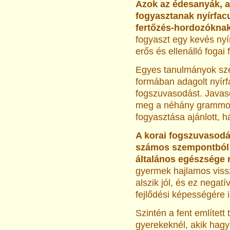
Azok az édesanyák, a
fogyasztanak nyírfac
fertőzés-hordozóknak
fogyaszt egy kevés nyí
erős és ellenálló fogai 
Egyes tanulmányok szer
formában adagolt nyír
fogszuvasodást. Javaso
meg a néhány grammot 
fogyasztása ajánlott, 
A korai fogszuvasod
számos szempontból 
általános egészsége m
gyermek hajlamos viss
alszik jól, és ez negat
fejlődési képességére i
Szintén a fent említett
gyerekeknél, akik hagy