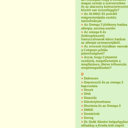
magas szintje a szervezetben
és az alacsony koleszterinszint
között van összefüggés?
»
Az ALMAG-01 pulzáló
mágnesterápiás eszköz
tanúsítványai
»
Az Omega 3 jótékony hatása
allergia, asztma esetén
»
Az omega 6 és
(hidrogénezett)
transzzsírsavak káros hatásai
az allergia szempontjából.
»
Az orvosok tisztában vannak
a Cvitamin-pótlás
jelentőségével?
»
Azzal, hogy Cvitamint
szedünk, megelőzhetjük a
megfázásos, illetve influenzás
megbetegedéseket?
D
»
Debrecen
»
Depresszió és az omega 3
kapcsolata
»
Deszk
»
DHA
»
Diasztáz
»
Diindolylmethane
»
Diszlexia és az Omega-3
»
DMAE
»
Dombóvár
»
Dorog
»
Dr. Deák Sándor belgyógyász
előadása a Kriella krill olajról