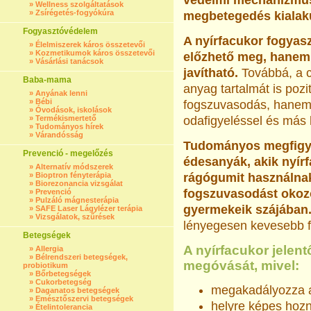
védelmi mechanizmus
»
Wellness szolgáltatások
»
Zsírégetés-fogyókúra
megbetegedés kialak
Fogyasztóvédelem
A nyírfacukor fogyas
»
Élelmiszerek káros összetevői
»
Kozmetikumok káros összetevői
előzhető meg, hanem 
»
Vásárlási tanácsok
javítható.
Továbbá, a c
Baba-mama
anyag tartalmát is pozi
»
Anyának lenni
»
Bébi
fogszuvasodás, hane
»
Óvodások, iskolások
»
Termékismertető
odafigyeléssel és más 
»
Tudományos hírek
»
Várandósság
Tudományos megfigyel
Prevenció - megelőzés
édesanyák, akik nyírf
»
Alternatív módszerek
»
Bioptron fényterápia
rágógumit használnak 
»
Biorezonancia vizsgálat
fogszuvasodást okozó
»
Prevenció
»
Pulzáló mágnesterápia
gyermekeik szájában
»
SAFE Laser Lágylézer terápia
»
Vizsgálatok, szűrések
lényegesen kevesebb 
Betegségek
A nyírfacukor jelen
»
Allergia
»
Bélrendszeri betegségek,
megóvását, mivel:
probiotikum
»
Bőrbetegségek
»
Cukorbetegség
megakadályozza a
»
Daganatos betegségek
»
Emésztőszervi betegségek
helyre képes hozn
»
Ételintolerancia