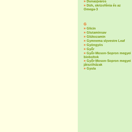
»
Dunaújváros
»
Düh, skrizofénia és az
Omega-3
G
»
Glicin
»
Glutaminsav
»
Glükozamin
»
Gymnema slyvestre Leaf
»
Gyöngyös
»
Győr
»
Győr-Moson-Sopron megyei
bioboltok
»
Győr-Moson-Sopron megyei
játszóházak
»
Gyula