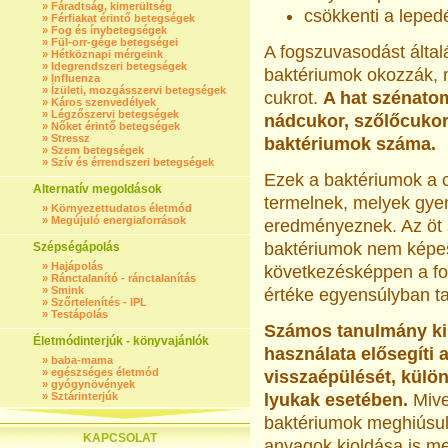
»
Fáradtság, kimerültség
csökkenti a leped
»
Férfiakat érintő betegségek
»
Fog és ínybetegségek
»
Fül-orr-gége betegségei
A fogszuvasodást által
»
Hétköznapi mérgeink
»
Idegrendszeri betegségek
baktériumok okozzák, m
»
Influenza
»
Ízületi, mozgásszervi betegségek
cukrot.
A hat szénato
»
Káros szenvedélyek
»
Légzőszervi betegségek
nádcukor, szőlőcukor)
»
Nőket érintő betegségek
»
Stressz
baktériumok száma.
»
Szem betegségek
»
Szív és érrendszeri betegségek
Ezek a baktériumok a 
Alternatív megoldások
termelnek, melyek gye
»
Környezettudatos életmód
»
Megújuló energiaforrások
eredményeznek. Az öt 
baktériumok nem képese
Szépségápolás
»
Hajápolás
következésképpen a fo
»
Ránctalanító - ránctalanítás
»
Smink
értéke egyensúlyban ta
»
Szőrtelenítés - IPL
»
Testápolás
Számos tanulmány kim
Életmódinterjúk - könyvajánlók
használata elősegíti
»
baba-mama
»
egészséges életmód
visszaépülését, külö
»
gyógynövények
»
Sztárinterjúk
lyukak esetében.
Mive
baktériumok meghiúsul
KAPCSOLAT
anyagok kioldása is m