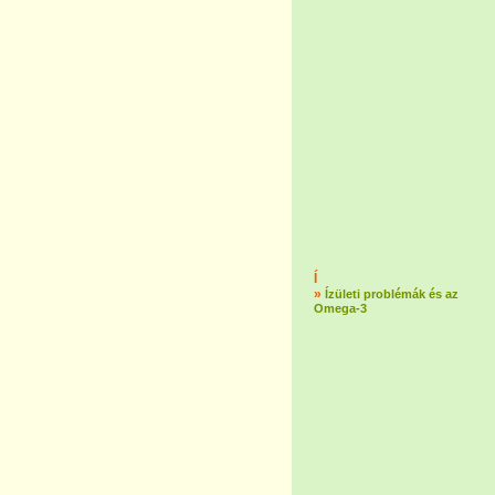
Í
»
Ízületi problémák és az
Omega-3