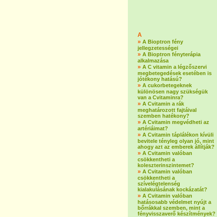
A
»
A Bioptron fény
jellegzetességei
»
A Bioptron fényterápia
alkalmazása
»
A C vitamin a légzőszervi
megbetegedések esetében is
jótékony hatású?
»
A cukorbetegeknek
különösen nagy szükségük
van a Cvitaminra?
»
A Cvitamin a rák
meghatározott fajtáival
szemben hatékony?
»
A Cvitamin megvédheti az
artériáimat?
»
A Cvitamin táplálékon kívüli
bevitele tényleg olyan jó, mint
ahogy azt az emberek állítják?
»
A Cvitamin valóban
csökkentheti a
koleszterinszintemet?
»
A Cvitamin valóban
csökkentheti a
szívelégtelenség
kialakulásának kockázatát?
»
A Cvitamin valóban
hatásosabb védelmet nyújt a
bőrrákkal szemben, mint a
fényvisszaverő készítmények?