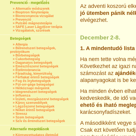
Prevenció - megelőzés
Az adventi koszorú el
»
Alternatív módszerek
jó ütemben pánik nél
»
Bioptron fényterápia
»
Biorezonancia vizsgálat
elvégezhet.
»
Prevenció
»
Pulzáló mágnesterápia
»
SAFE Laser Lágylézer terápia
»
Vizsgálatok, szűrések
December 2-8.
Betegségek
»
Allergia
1. A mindentudó lista
»
Bélrendszeri betegségek,
probiotikum
»
Bőrbetegségek
Ha nem tette volna m
»
Cukorbetegség
»
Daganatos betegségek
Következhet az igazi n
»
Emésztőszervi betegségek
»
Ételintolerancia
számozást az
ajándék
»
Fáradtság, kimerültség
»
Férfiakat érintő betegségek
alapanyagokat is be kel
»
Fog és ínybetegségek
»
Fül-orr-gége betegségei
»
Hétköznapi mérgeink
Ha minden évben elhat
»
Idegrendszeri betegségek
»
Influenza
kedveskedik, de idő vag
»
Ízületi, mozgásszervi betegségek
»
Káros szenvedélyek
ehető és iható megle
»
Légzőszervi betegségek
»
Nőket érintő betegségek
karácsonyfadíszeket.
»
Stressz
»
Szem betegségek
»
Szív és érrendszeri betegségek
A másodikként vegye s
Alternatív megoldások
Csak ezt követően tudja
»
Környezettudatos életmód