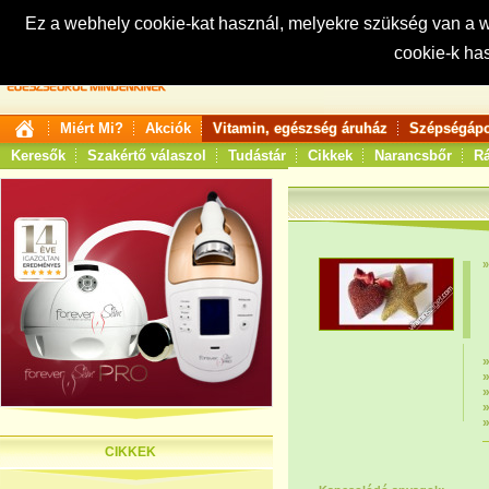
Ez a webhely cookie-kat használ, melyekre szükség van a
cookie-k ha
Keresés:
Miért Mi?
Akciók
Vitamin, egészség áruház
Szépségápo
Keresők
Szakértő válaszol
Tudástár
Cikkek
Narancsbőr
Rá
CIKKEK