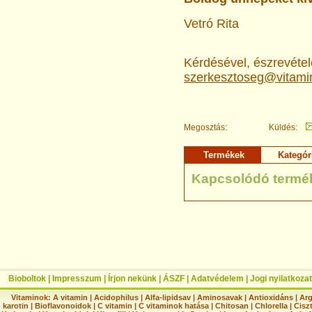
Vetró Rita
Kérdésével, észrevételé
szerkesztoseg@vitami
Megosztás:
Küldés:
Termékek
Kategór
Kapcsolódó termé
Bioboltok
|
Impresszum
|
Írjon nekünk
|
ÁSZF
|
Adatvédelem
|
Jogi nyilatkozat
Vitaminok:
A vitamin
|
Acidophilus
|
Alfa-lipidsav
|
Aminosavak
|
Antioxidáns
|
Arg
karotin
|
Bioflavonoidok
|
C vitamin
|
C vitaminok hatása
|
Chitosan
|
Chlorella
|
Ciszt