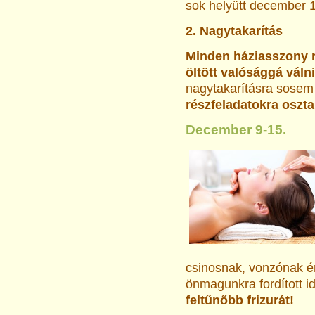
sok helyütt december 1
2. Nagytakarítás
Minden háziasszony 
öltött valósággá váln
nagytakarításra sosem 
részfeladatokra oszta
December 9-15.
csinosnak, vonzónak é
önmagunkra fordított i
feltűnőbb frizurát!