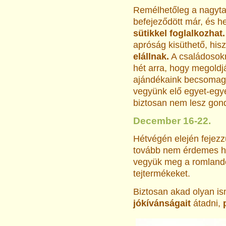
Remélhetőleg a nagytak
befejeződött már, és h
sütikkel foglalkozhat.
apróság kisüthető, his
elállnak.
A családosokn
hét arra, hogy megoldj
ajándékaink becsomago
vegyünk elő egyet-egye
biztosan nem lesz gon
December 16-22.
Hétvégén elején fejezz
tovább nem érdemes hú
vegyük meg a romlandó 
tejtermékeket.
Biztosan akad olyan ism
jókívánságait
átadni,
p