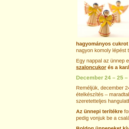
hagyományos cukrot n
nagyon komoly lépést t
Egy nappal az ünnep el
szaloncukor
és a kar
December 24 – 25 – 
Reméljük, december 24-
ételkészítés – maradta
szeretetteljes hangula
Az ünnepi terítékre
fo
pedig vonjuk be a csalá
Boldog ünnepeket kí