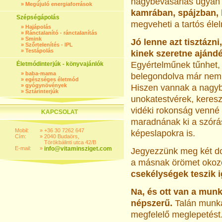
nagybevásárlás ugyan
»
Megújuló energiaforrások
kamrában, spájzban,
Szépségápolás
megveheti a tartós élel
»
Hajápolás
»
Ránctalanító - ránctalanítás
»
Smink
Jó lenne azt tisztázni
»
Szőrtelenítés - IPL
»
Testápolás
kinek szeretne ajándé
Egyértelműnek tűnhet, 
Életmódinterjúk - könyvajánlók
»
baba-mama
belegondolva már nem 
»
egészséges életmód
»
gyógynövények
Hiszen vannak a nagyb
»
Sztárinterjúk
unokatestvérek, keresz
vidéki rokonság venné
KAPCSOLAT
maradnának ki a szórá
Mobil:
»
+36 30 7262 647
képeslapokra is.
Cím:
»
2040 Budaörs,
Törökbálinti utca 42/B
E-mail:
»
info@vitaminsziget.com
Jegyezzünk meg két do
a másnak örömet okozó
csekélységek teszik 
Na, és ott van a mun
népszerű.
Talán munk
megfelelő meglepetést