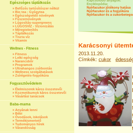
Kapcsolódó anyagok:
Egészséges táplálkozás
Enciklopédia:
Nyírfacukor jótékony hatása
»
Befőzés tartósítószer nélkül
Nyírfacukor és a fogyókúra
»
Bio tea - Gyógytea
Nyírfacukor és a cukorbetegs
»
Egészségvédő növények
»
Fűszernövények
»
Lúgosítás-supergreens
»
LÚGOSVÍZ - Vízionizálás
»
Méregtelenítés
»
Táplálkozás
»
Tiszta víz
»
Vitamin
Karácsonyi ütemt
Wellnes - Fitness
2013.11.20.
»
Fitness
»
Lelki egészség
Címkék:
cukor
édessé
»
Narancsbőr
»
Programok
»
Ultrahangos zsírbontás
»
Wellness szolgáltatások
»
Zsírégetés-fogyókúra
Fogyasztóvédelem
»
Élelmiszerek káros összetevői
»
Kozmetikumok káros összetevői
»
Vásárlási tanácsok
Baba-mama
»
Anyának lenni
»
Bébi
»
Óvodások, iskolások
»
Termékismertető
»
Tudományos hírek
»
Várandósság