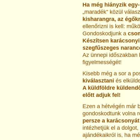
Ha még hiányzik egy-
„maradék” közül válas
kisharangra, az égőkr
ellenőrizni is kell: műk
Gondoskodjunk a
csom
Készítsen karácsonyi
szegfűszeges naranccs
Az ünnepi időszakban b
figyelmességét!
Kisebb még a sor a po
kiválasztani
és elkülde
A küldföldre küldend
előtt adjuk fel!
Ezen a hétvégén már 
gondoskodtunk volna ró
persze a karácsonyát
intézhetjük el a dolgot
ajándékaikról is, ha m