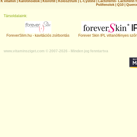
K vitamin
|
Karotinoidok
|
Klorofill
|
Kolosztrum
|
L-Cystine
|
Lactoferrin- Lactoferin 
Polifenolok
|
Q10
|
Querc
Társoldalaink:
ForeverSlim.hu - kavitációs zsírbontás
Forever Skin IPL villanófényes szőr
www.vitaminsziget.com © 2007-2026 - Minden jog fenntartva