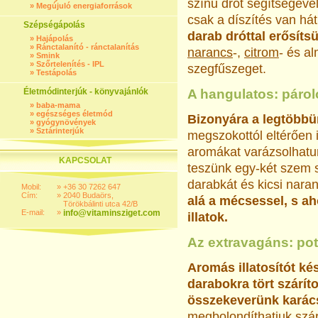
színű drót segítségéve
»
Megújuló energiaforrások
csak a díszítés van há
Szépségápolás
darab dróttal erősít
»
Hajápolás
»
Ránctalanító - ránctalanítás
narancs
-,
citrom
- és al
»
Smink
»
Szőrtelenítés - IPL
szegfűszeget.
»
Testápolás
Életmódinterjúk - könyvajánlók
A hangulatos: párol
»
baba-mama
»
egészséges életmód
Bizonyára a legtöbbün
»
gyógynövények
»
Sztárinterjúk
megszokottól eltérően i
aromákat varázsolhatun
KAPCSOLAT
teszünk egy-két szem s
darabkát és kicsi nara
Mobil:
»
+36 30 7262 647
Cím:
»
2040 Budaörs,
alá a mécsessel, s ah
Törökbálinti utca 42/B
E-mail:
»
info@vitaminsziget.com
illatok.
Az extravagáns: pot
Aromás illatosítót ké
darabokra tört szárít
összekeverünk karács
megbolondíthatjuk szárí