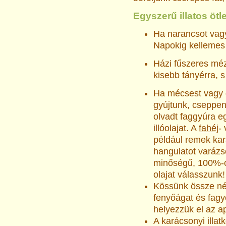
Egyszerű illatos ötl
Ha narancsot vagy
Napokig kellemes i
Házi fűszeres mé
kisebb tányérra, s
Ha mécsest vagy 
gyújtunk, cseppe
olvadt faggyúra e
illóolajat. A
fahéj
-
például remek ka
hangulatot varázs
minőségű, 100%-o
olajat válasszunk!
Kössünk össze né
fenyőágat és fagy
helyezzük el az a
A karácsonyi illa