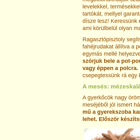
levelekkel, termésekke
tartókát, mellyel garant
dísze lesz! Keressünk 
ami körülbelül olyan m
Ragasztópisztoly segít
fahéjrudakat állítva a 
egymás mellé helyezv
szórjuk bele a pot-po
vagy éppen a polcra.
csepegtessünk rá egy k
A mesés: mézeskalá
A gyerkőcök nagy öröm
meséjéből jól ismert h
mű a gyerekszoba kará
lehet. Először készít