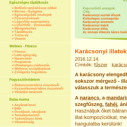
Kü
Egészséges táplálkozás
»
Befőzés tartósítószer nélkül
Kapcsolódó anyagok:
»
Bio tea - Gyógytea
Cikk:
»
Egészségvédő növények
Karácsonyi asztali díszek
»
Fűszernövények
Különleges csomagolás
»
Lúgosítás-supergreens
Karácsonyi ütemterv
»
LÚGOSVÍZ - Vízionizálás
Karácsonyi italok
»
Méregtelenítés
Karácsonyi diéta
»
Táplálkozás
Az ünnepi étkezés káros hatá
»
Tiszta víz
»
Vitamin
Wellnes - Fitness
Karácsonyi illatok
»
Fitness
»
Lelki egészség
2016.12.14.
»
Narancsbőr
»
Programok
Címkék:
fűszer
karács
»
Ultrahangos zsírbontás
»
Wellness szolgáltatások
»
Zsírégetés-fogyókúra
A karácsony elengedhe
Fogyasztóvédelem
sokszor mérgező - ill
»
Élelmiszerek káros összetevői
válasszuk a természet
»
Kozmetikumok káros összetevői
»
Vásárlási tanácsok
A
narancs
, a
mandari
Baba-mama
szegfűszeg,
fahéj
, án
»
Anyának lenni
»
Bébi
Használjuk őket bátran
»
Óvodások, iskolások
»
Termékismertető
illat-kompozíciókat, me
»
Tudományos hírek
»
Várandósság
hangulatba kerülünk!