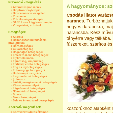
Prevenció - megelőzés
A hagyományos: s
»
Alternatív módszerek
»
Bioptron fényterápia
»
Biorezonancia vizsgálat
Csodás illatot varázs
»
Prevenció
»
Pulzáló mágnesterápia
narancs
.
Turbózhatjuk 
»
SAFE Laser Lágylézer terápia
»
Vizsgálatok, szűrések
hegyes darabokra, maj
narancsba. Kész művün
Betegségek
»
Allergia
tányérra vagy tálkába. 
»
Bélrendszeri betegségek,
probiotikum
fűszereket, szárított é
»
Bőrbetegségek
»
Cukorbetegség
»
Daganatos betegségek
»
Emésztőszervi betegségek
»
Ételintolerancia
»
Fáradtság, kimerültség
»
Férfiakat érintő betegségek
»
Fog és ínybetegségek
»
Fül-orr-gége betegségei
»
Hétköznapi mérgeink
»
Idegrendszeri betegségek
»
Influenza
»
Ízületi, mozgásszervi betegségek
»
Káros szenvedélyek
»
Légzőszervi betegségek
»
Nőket érintő betegségek
»
Stressz
»
Szem betegségek
»
Szív és érrendszeri betegségek
Alternatív megoldások
koszorúkhoz alapként 
»
Környezettudatos életmód