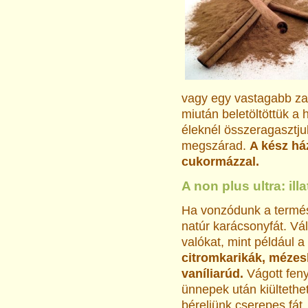
vagy egy vastagabb za
miután beletöltöttük a 
éleknél összeragasztj
megszárad.
A kész há
cukormázzal.
A non plus ultra: il
Ha vonzódunk a termész
natúr karácsonyfát. Vál
valókat, mint például a
citromkarikák, mézes
vaníliarúd.
Vágott feny
ünnepek után kiültethe
béreljünk cserepes fát