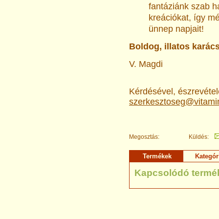
fantáziánk szab ha
kreációkat, így m
ünnep napjait!
Boldog, illatos karác
V. Magdi
Kérdésével, észrevételé
szerkesztoseg@vitami
Megosztás:
Küldés:
Termékek
Kategór
Kapcsolódó termé