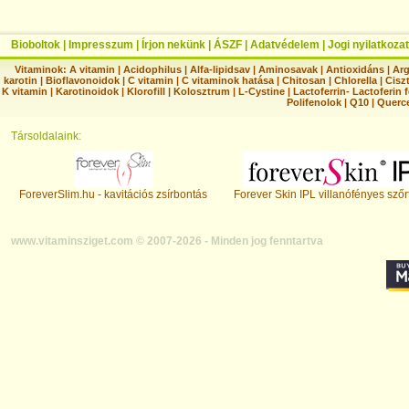
Bioboltok
|
Impresszum
|
Írjon nekünk
|
ÁSZF
|
Adatvédelem
|
Jogi nyilatkozat
Vitaminok:
A vitamin
|
Acidophilus
|
Alfa-lipidsav
|
Aminosavak
|
Antioxidáns
|
Arg
karotin
|
Bioflavonoidok
|
C vitamin
|
C vitaminok hatása
|
Chitosan
|
Chlorella
|
Ciszt
K vitamin
|
Karotinoidok
|
Klorofill
|
Kolosztrum
|
L-Cystine
|
Lactoferrin- Lactoferin 
Polifenolok
|
Q10
|
Querc
Társoldalaink:
ForeverSlim.hu - kavitációs zsírbontás
Forever Skin IPL villanófényes szőr
www.vitaminsziget.com © 2007-2026 - Minden jog fenntartva