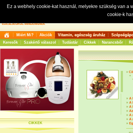
Ez a webhely cookie-kat használ, melyekre szükség van a
cookie-k ha
Keresés:
Miért Mi?
Akciók
Vitamin, egészség áruház
Szépségápo
Keresők
Szakértő válaszol
Tudástár
Cikkek
Narancsbőr
Rá
»
Ci
+
»
A 
»
A 
»
A 
»
Az
»
A 
»
A 
CIKKEK
»
Eg