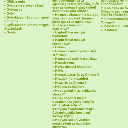
elengedhetetlenek az
gyógyulását és m
»
Glükozamin
egészséges test számára, miért
elfertőződést?
»
Gymnema slyvestre Leaf
csak az omega-3 olajok körül
»
Igaz, hogy az E
»
Gyöngyös
csapunk ekkora hűhót?
Cvitamin segítség
»
Győr
»
Ha most elhagyom a legtöbb
artériák védelmé
»
Győr-Moson-Sopron megyei
olajat és margarint, honnan
»
Immunbetegség
bioboltok
jutok hozzá az ugyancsak
Omega-3
»
Győr-Moson-Sopron megyei
szükséges omega-6
»
Izoleucin (L-Izo
játszóházak
olajokhoz?
»
Izsófalva
»
»
Gyula
Hajdú-Bihar megyei
bioboltok
»
Hajdú-Bihar megyei
játszóházak
»
Hatvan
»
Henna és növényi hajfesték
színskála
»
Henna hajfesték használata
»
Herbalyzyme
»
Heves megyei bioboltok
»
Hévíz
»
Hiperaktivítás és az Omega-3
»
Hisztidin (L-hisztidin)
»
Hízás és az Omega-3
»
Hódmezővásárhely
»
Hogy alakul ki az oxidációs
stressz?
»
Hogy segíthet még a
Cvitamin a szívelégtelenség
kiküszöbölésében?
»
Hogyan állapították meg a
Cvitamin szükséges napi
mennyiségét?
»
Hogyan tud a Cvitamin
megküzdeni az oxidációs
stresszel?