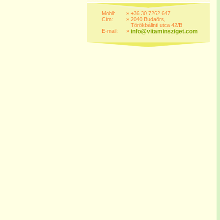
Mobil:
»
+36 30 7262 647
Cím:
»
2040 Budaörs,
Törökbálinti utca 42/B
E-mail:
»
info@vitaminsziget.com