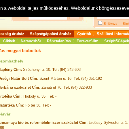
Bejelentkezés:
R
an a weboldal teljes működéséhez. Weboldalunk böngészésével 
Keresés:
Emlékezz
Elfel
észség áruház
Szépségápolási áruház
Gyártók
Szállítási informá
Cikkek
Narancsbőr
Ránctalanítás
ForeverSlim
SzépítőGépek
Vas megyei bioboltok
Szombathely
apfény Cím:
Széchenyi u. 10.
Tel:
(94) 343-603
rségi Natúr Bolt
Cím:
Szent Márton u. 16.
Tel:
(94) 351-192
erbária szaküzlet Cím:
Zanati út 70.
Tel:
(94) 322-933
itotéka Cím:
Thököly u. 35.
Tel:
-
aturtéka Cím:
Fő tér 38.
Tel:
-
Sárvár
nnamaya bio és reformélelmiszer szaküzlet
Cím:
Erdőssy Sylvester u. 1
399