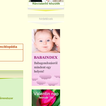
Ránctalanító készülék
nciklopédia
 érrendszer