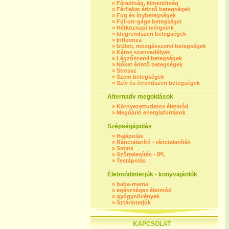
»
Fáradtság, kimerültség
»
Férfiakat érintő betegségek
»
Fog és ínybetegségek
»
Fül-orr-gége betegségei
»
Hétköznapi mérgeink
»
Idegrendszeri betegségek
»
Influenza
»
Ízületi, mozgásszervi betegségek
»
Káros szenvedélyek
»
Légzőszervi betegségek
»
Nőket érintő betegségek
»
Stressz
»
Szem betegségek
»
Szív és érrendszeri betegségek
Alternatív megoldások
»
Környezettudatos életmód
»
Megújuló energiaforrások
Szépségápolás
»
Hajápolás
»
Ránctalanító - ránctalanítás
»
Smink
»
Szőrtelenítés - IPL
»
Testápolás
Életmódinterjúk - könyvajánlók
»
baba-mama
»
egészséges életmód
»
gyógynövények
»
Sztárinterjúk
KAPCSOLAT