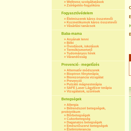
»
Wellness szolgáltatások
»
Zsírégetés-fogyókúra
C
Fogyasztóvédelem
E
»
Élelmiszerek káros összetevői
»
Kozmetikumok káros összetevői
»
Vásárlási tanácsok
Baba-mama
B
»
Anyának lenni
»
Bébi
»
Óvodások, iskolások
»
Termékismertető
»
Tudományos hírek
»
Várandósság
Prevenció - megelőzés
»
Alternatív módszerek
»
Bioptron fényterápia
»
Biorezonancia vizsgálat
»
Prevenció
»
Pulzáló mágnesterápia
»
SAFE Laser Lágylézer terápia
»
Vizsgálatok, szűrések
Betegségek
»
Allergia
»
Bélrendszeri betegségek,
probiotikum
»
Bőrbetegségek
»
Cukorbetegség
»
Daganatos betegségek
»
Emésztőszervi betegségek
»
Ételintolerancia