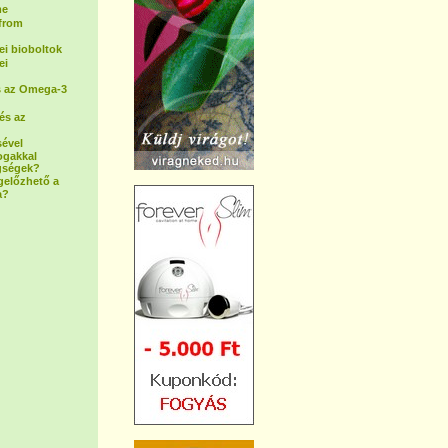
me
(from
i bioboltok
ei
s az Omega-3
és az
sével
ogakkal
gségek?
gelőzhető a
a?