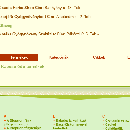
laudia Herba Shop Cím:
Batthyány u. 43.
Tel:
-
zerjófű Gyógynövénybolt Cím:
Alkotmány u. 2.
Tel:
-
Kőszeg
iotéka Gyógynövény Szaküzlet Cím:
Rákóczi út 5.
Tel:
-
Termékek
Kategóriák
Cikkek
E
Kapcsolódó termékek
A
B
C
»
»
»
A Bioptron fény
Bababarát kórházak
C-vitamin és az
jellegzetességei
»
»
Bács-Kiskun megyei
Cegléd
»
A Bioptron fényterápia
bioboltok
»
Celldömölk