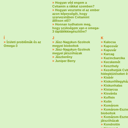
»
Hogyan véd engem a
Cvitamin a rákkal szemben?
»
Hogyan vesztette el az ember
azon képességét, hogy
szervezetében Cvitamint
állítson elő?
»
Honnan tudhatom meg,
hogy szükségem van-e omega-
3 táplálékkiegészítőre?
Í
J
K
»
»
»
Ízületi problémák és az
Jász-Nagykun-Szolnok
Kalocsa
Omega-3
megyei bioboltok
»
Kaposvár
»
Jász-Nagykun-Szolnok
»
Kapuvár
megyei játszóházak
»
Karcag
»
Jászberény
»
Kazincbarcika
»
Juniper Berry
»
Kecskemét
»
Keszthely
»
Kezelhetjük Cvi
hidegkiütéseket é
»
Kisbér
»
Kiskunfélegyhá
»
Kiskunhalas
»
Kistarcsa
»
Kisvárda
»
Koffein
»
Kolin
»
Komárom
»
Komárom-Eszte
bioboltok
»
Komárom-Eszte
játszóházak
»
Kondroitin