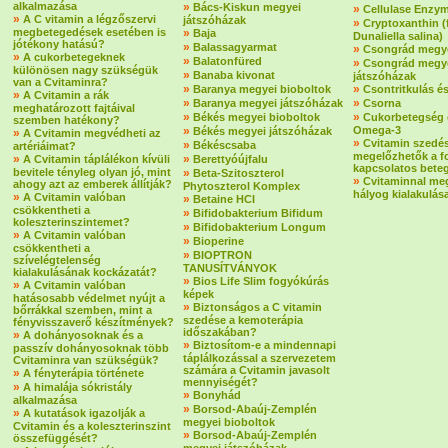
alkalmazása
»
Bács-Kiskun megyei
»
Cellulase Enzy
»
A C vitamin a légzőszervi
játszóházak
»
Cryptoxanthin 
megbetegedések esetében is
»
Baja
Dunaliella salina)
jótékony hatású?
»
Balassagyarmat
»
Csongrád megye
»
A cukorbetegeknek
»
Balatonfüred
»
Csongrád megy
különösen nagy szükségük
»
Banaba kivonat
játszóházak
van a Cvitaminra?
»
»
Baranya megyei bioboltok
Csontritkulás é
»
A Cvitamin a rák
»
»
Baranya megyei játszóházak
Csorna
meghatározott fajtáival
»
»
Békés megyei bioboltok
Cukorbetegség 
szemben hatékony?
»
Omega-3
Békés megyei játszóházak
»
A Cvitamin megvédheti az
»
Cvitamin szedé
»
Békéscsaba
artériáimat?
megelőzhetők a f
»
»
A Cvitamin táplálékon kívüli
Berettyóújfalu
kapcsolatos bete
bevitele tényleg olyan jó, mint
»
Beta-Szitoszterol
»
Cvitaminnal me
ahogy azt az emberek állítják?
Phytoszterol Komplex
hályog kialakulás
»
A Cvitamin valóban
»
Betaine HCI
csökkentheti a
»
Bifidobakterium Bifidum
koleszterinszintemet?
»
Bifidobakterium Longum
»
A Cvitamin valóban
»
Bioperine
csökkentheti a
»
BIOPTRON
szívelégtelenség
TANUSÍTVÁNYOK
kialakulásának kockázatát?
»
Bios Life Slim fogyókúrás
»
A Cvitamin valóban
képek
hatásosabb védelmet nyújt a
»
Biztonságos a C vitamin
bőrrákkal szemben, mint a
szedése a kemoterápia
fényvisszaverő készítmények?
időszakában?
»
A dohányosoknak és a
»
Biztosítom-e a mindennapi
passzív dohányosoknak több
táplálkozással a szervezetem
Cvitaminra van szükségük?
számára a Cvitamin javasolt
»
A fényterápia története
mennyiségét?
»
A himalája sókristály
»
Bonyhád
alkalmazása
»
Borsod-Abaúj-Zemplén
»
A kutatások igazolják a
megyei bioboltok
Cvitamin és a koleszterinszint
»
Borsod-Abaúj-Zemplén
összefüggését?