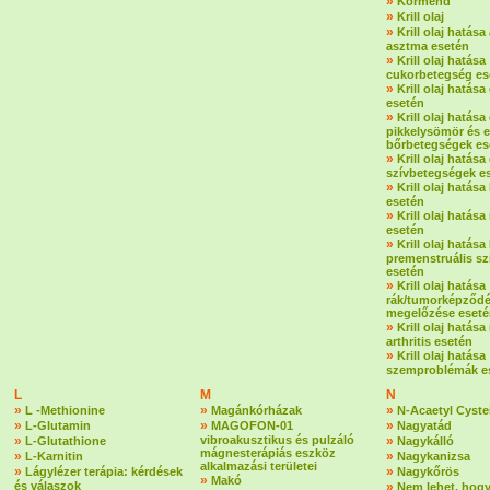
»
Körmend
»
Krill olaj
»
Krill olaj hatása 
asztma esetén
»
Krill olaj hatása
cukorbetegség es
»
Krill olaj hatás
esetén
»
Krill olaj hatás
pikkelysömör és 
bőrbetegségek es
»
Krill olaj hatása 
szívbetegségek e
»
Krill olaj hatása
esetén
»
Krill olaj hatás
esetén
»
Krill olaj hatása
premenstruális s
esetén
»
Krill olaj hatása
rák/tumorképződ
megelőzése eset
»
Krill olaj hatása
arthritis esetén
»
Krill olaj hatása
szemproblémák e
L
M
N
»
»
»
L -Methionine
Magánkórházak
N-Acaetyl Cyste
»
»
»
L-Glutamin
MAGOFON-01
Nagyatád
»
vibroakusztikus és pulzáló
»
L-Glutathione
Nagykálló
mágnesterápiás eszköz
»
»
L-Karnitin
Nagykanizsa
alkalmazási területei
»
»
Lágylézer terápia: kérdések
Nagykőrös
»
Makó
és válaszok
»
Nem lehet, hogy