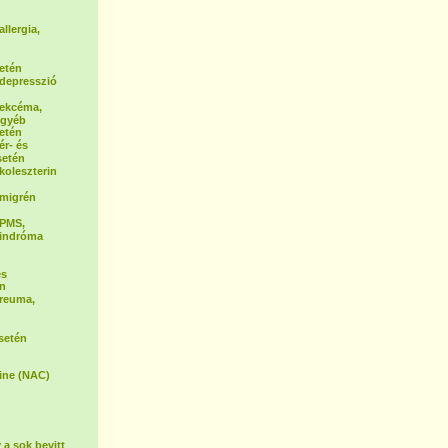
allergia,
etén
a depresszió
a ekcéma,
egyéb
etén
ér- és
setén
 koleszterin
a migrén
 PMS,
zindróma
és
én
 reuma,
setén
ine (NAC)
 a sok bevitt