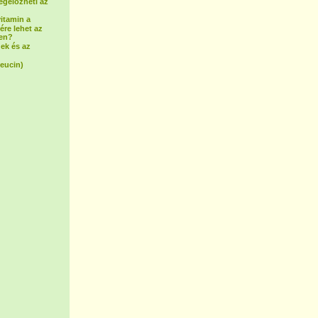
egelőzheti az
vitamin a
ére lehet az
ben?
ek és az
leucin)