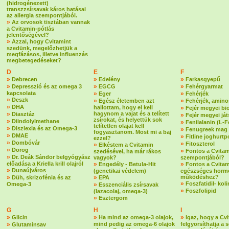
(hidrogénezett)
transzzsírsavak káros hatásai
az allergia szempontjából.
»
Az orvosok tisztában vannak
a Cvitamin-pótlás
jelentőségével?
»
Azzal, hogy Cvitamint
szedünk, megelőzhetjük a
megfázásos, illetve influenzás
megbetegedéseket?
D
E
F
»
»
»
Debrecen
Edelény
Farkasgyepű
»
»
»
Depresszió és az omega 3
EGCG
Fehérgyarmat
kapcsolata
»
»
Eger
Fehérjék
»
Deszk
»
»
Egész életemben azt
Fehérjék, amin
»
DHA
hallottam, hogy el kell
»
Fejér megyei bi
»
hagynom a vajat és a telített
Diasztáz
»
Fejér megyei já
zsírokat, és helyettük sok
»
Diindolylmethane
»
Fenilalanin (L-F
telítetlen olajat kell
»
Diszlexia és az Omega-3
»
Fenugreek mag
fogyasztanom. Most mi a baj
»
DMAE
»
Fitline joghurtp
ezzel?
»
Dombóvár
»
Fitoszterol
»
Elkéstem a Cvitamin
»
Dorog
»
Fontos a Cvitam
szedésével, ha már rákos
»
Dr. Deák Sándor belgyógyász
vagyok?
szempontjából?
előadása a Kriella krill olajról
»
»
Engedély - Betula-Hit
Fontos a Cvitam
»
Dunaújváros
(genetikai védelem)
egészséges horm
»
»
működéshez?
Düh, skrizofénia és az
EPA
»
Foszfatidil- koli
Omega-3
»
Esszenciális zsírsavak
»
Foszfolipid
(lazacolaj, omega-3)
»
Esztergom
G
H
I
»
»
»
Glicin
Ha mind az omega-3 olajok,
Igaz, hogy a Cv
»
mind pedig az omega-6 olajok
felgyorsíthatja a 
Glutaminsav