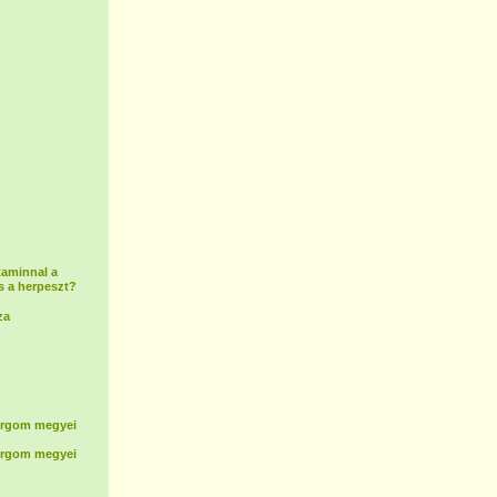
taminnal a
s a herpeszt?
za
rgom megyei
rgom megyei