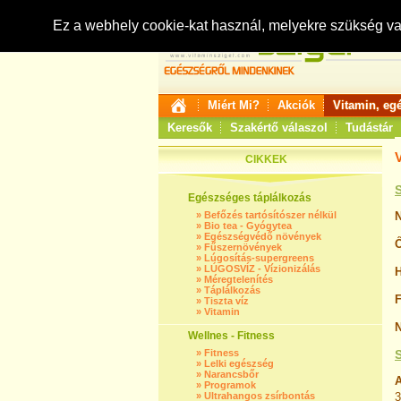
Ez a webhely cookie-kat használ, melyekre szükség v
Miért Mi?
Akciók
Vitamin, eg
Keresők
Szakértő válaszol
Tudástár
CIKKEK
Egészséges táplálkozás
»
Befőzés tartósítószer nélkül
N
»
Bio tea - Gyógytea
»
Egészségvédő növények
Ő
»
Fűszernövények
»
Lúgosítás-supergreens
»
LÚGOSVÍZ - Vízionizálás
H
»
Méregtelenítés
»
Táplálkozás
F
»
Tiszta víz
»
Vitamin
N
Wellnes - Fitness
»
Fitness
»
Lelki egészség
»
Narancsbőr
A
»
Programok
»
Ultrahangos zsírbontás