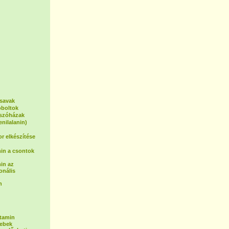
osavak
oboltok
tszóházak
enilalanin)
or elkészítése
in a csontok
in az
onális
n
itamin
sebek