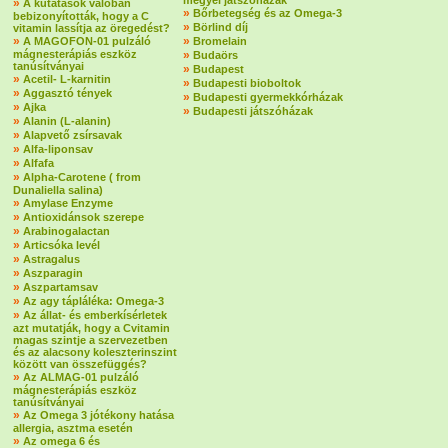
megyei játszóházak
»
A kutatások valóban
»
Bőrbetegség és az Omega-3
bebizonyították, hogy a C
»
Börlind díj
vitamin lassítja az öregedést?
»
»
A MAGOFON-01 pulzáló
Bromelain
mágnesterápiás eszköz
»
Budaörs
tanúsítványai
»
Budapest
»
Acetil- L-karnitin
»
Budapesti bioboltok
»
Aggasztó tények
»
Budapesti gyermekkórházak
»
Ajka
»
Budapesti játszóházak
»
Alanin (L-alanin)
»
Alapvető zsírsavak
»
Alfa-liponsav
»
Alfafa
»
Alpha-Carotene ( from
Dunaliella salina)
»
Amylase Enzyme
»
Antioxidánsok szerepe
»
Arabinogalactan
»
Articsóka levél
»
Astragalus
»
Aszparagin
»
Aszpartamsav
»
Az agy tápláléka: Omega-3
»
Az állat- és emberkísérletek
azt mutatják, hogy a Cvitamin
magas szintje a szervezetben
és az alacsony koleszterinszint
között van összefüggés?
»
Az ALMAG-01 pulzáló
mágnesterápiás eszköz
tanúsítványai
»
Az Omega 3 jótékony hatása
allergia, asztma esetén
»
Az omega 6 és