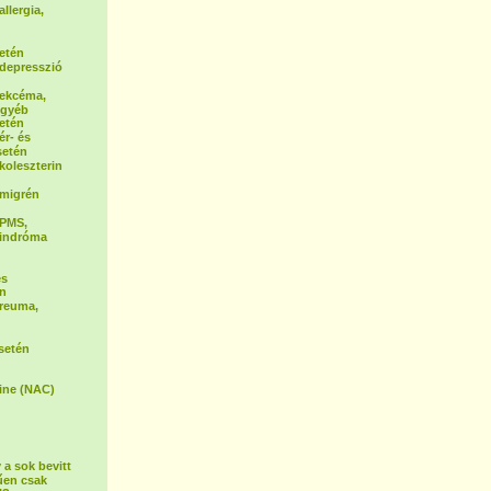
allergia,
etén
a depresszió
a ekcéma,
egyéb
etén
ér- és
setén
 koleszterin
a migrén
 PMS,
zindróma
és
én
 reuma,
setén
ine (NAC)
 a sok bevitt
űen csak