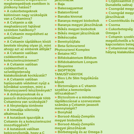
játszóházak
»
Cryptoxanthin 
megbetegedések esetében is
»
Baja
Dunaliella salina)
jótékony hatású?
»
Balassagyarmat
»
Csongrád megye
»
A cukorbetegeknek
»
Balatonfüred
»
Csongrád megy
különösen nagy szükségük
»
Banaba kivonat
játszóházak
van a Cvitaminra?
»
»
Baranya megyei bioboltok
Csontritkulás é
»
A Cvitamin a rák
»
»
Baranya megyei játszóházak
Csorna
meghatározott fajtáival
»
»
Békés megyei bioboltok
Cukorbetegség 
szemben hatékony?
»
Omega-3
Békés megyei játszóházak
»
A Cvitamin megvédheti az
»
Cvitamin szedé
»
Békéscsaba
artériáimat?
megelőzhetők a f
»
»
A Cvitamin táplálékon kívüli
Berettyóújfalu
kapcsolatos bete
bevitele tényleg olyan jó, mint
»
Beta-Szitoszterol
»
Cvitaminnal me
ahogy azt az emberek állítják?
Phytoszterol Komplex
hályog kialakulás
»
A Cvitamin valóban
»
Betaine HCI
csökkentheti a
»
Bifidobakterium Bifidum
koleszterinszintemet?
»
Bifidobakterium Longum
»
A Cvitamin valóban
»
Bioperine
csökkentheti a
»
BIOPTRON
szívelégtelenség
TANUSÍTVÁNYOK
kialakulásának kockázatát?
»
Bios Life Slim fogyókúrás
»
A Cvitamin valóban
képek
hatásosabb védelmet nyújt a
»
Biztonságos a C vitamin
bőrrákkal szemben, mint a
szedése a kemoterápia
fényvisszaverő készítmények?
időszakában?
»
A dohányosoknak és a
»
Biztosítom-e a mindennapi
passzív dohányosoknak több
táplálkozással a szervezetem
Cvitaminra van szükségük?
számára a Cvitamin javasolt
»
A fényterápia története
mennyiségét?
»
A himalája sókristály
»
Bonyhád
alkalmazása
»
Borsod-Abaúj-Zemplén
»
A kutatások igazolják a
megyei bioboltok
Cvitamin és a koleszterinszint
»
Borsod-Abaúj-Zemplén
összefüggését?
megyei játszóházak
»
A kutatások valóban
»
Bőrbetegség és az Omega-3
bebizonyították, hogy a C