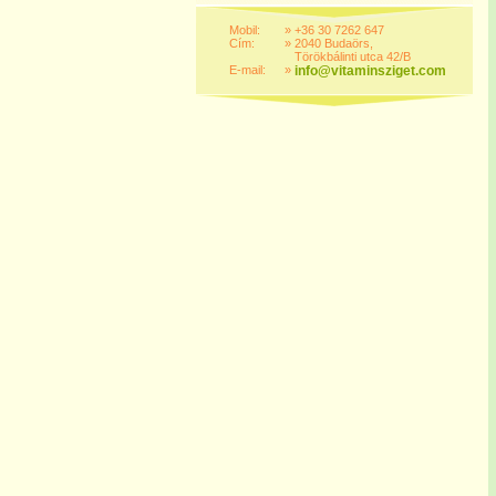
Mobil:
»
+36 30 7262 647
Cím:
»
2040 Budaörs,
Törökbálinti utca 42/B
E-mail:
»
info@vitaminsziget.com