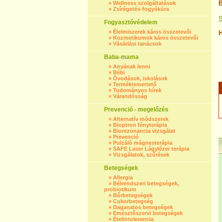
B
»
Wellness szolgáltatások
»
Zsírégetés-fogyókúra
Fogyasztóvédelem
»
Élelmiszerek káros összetevői
H
»
Kozmetikumok káros összetevői
»
Vásárlási tanácsok
Baba-mama
»
Anyának lenni
»
Bébi
»
Óvodások, iskolások
»
Termékismertető
»
Tudományos hírek
»
Várandósság
Prevenció - megelőzés
»
Alternatív módszerek
»
Bioptron fényterápia
»
Biorezonancia vizsgálat
»
Prevenció
»
Pulzáló mágnesterápia
»
SAFE Laser Lágylézer terápia
»
Vizsgálatok, szűrések
Betegségek
»
Allergia
»
Bélrendszeri betegségek,
probiotikum
»
Bőrbetegségek
»
Cukorbetegség
»
Daganatos betegségek
»
Emésztőszervi betegségek
»
Ételintolerancia