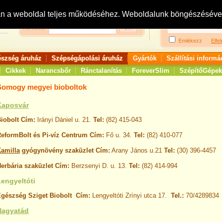
Bejelentkezés:
R
an a weboldal teljes működéséhez. Weboldalunk böngészésével 
Keresés:
Emlékezz
Elfel
észség áruház
Szépségápolási áruház
Gyártók
Szállítási informá
Cikkek
Narancsbőr
Ránctalanítás
ForeverSlim
SzépítőGépek
Somogy megyei bioboltok
Kaposvár
iobolt
Cím:
Irányi Dániel u. 21.
Tel:
(82) 415-043
eformBolt és Pi-víz Centrum
Cím:
Fő u. 34.
Tel:
(82) 410-077
amilla
gyógynövény szaküzlet Cím:
Arany János u.21
Tel:
(30) 396-4457
erbária szaküzlet Cím:
Berzsenyi D. u. 13.
Tel:
(82) 414-994
Lengyeltóti
gészség Sziget Biobolt
Cím:
Lengyeltóti Zrínyi utca 17.
Tel.:
70/4289834
Nagyatád