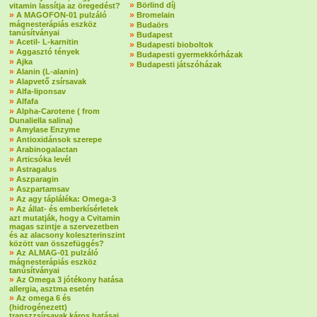
»
Börlind díj
vitamin lassítja az öregedést?
»
»
A MAGOFON-01 pulzáló
Bromelain
mágnesterápiás eszköz
»
Budaörs
tanúsítványai
»
Budapest
»
Acetil- L-karnitin
»
Budapesti bioboltok
»
Aggasztó tények
»
Budapesti gyermekkórházak
»
Ajka
»
Budapesti játszóházak
»
Alanin (L-alanin)
»
Alapvető zsírsavak
»
Alfa-liponsav
»
Alfafa
»
Alpha-Carotene ( from
Dunaliella salina)
»
Amylase Enzyme
»
Antioxidánsok szerepe
»
Arabinogalactan
»
Articsóka levél
»
Astragalus
»
Aszparagin
»
Aszpartamsav
»
Az agy tápláléka: Omega-3
»
Az állat- és emberkísérletek
azt mutatják, hogy a Cvitamin
magas szintje a szervezetben
és az alacsony koleszterinszint
között van összefüggés?
»
Az ALMAG-01 pulzáló
mágnesterápiás eszköz
tanúsítványai
»
Az Omega 3 jótékony hatása
allergia, asztma esetén
»
Az omega 6 és
(hidrogénezett)
transzzsírsavak káros hatásai