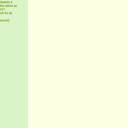
vitamin a
ére lehet az
ben?
ek és az
leucin)