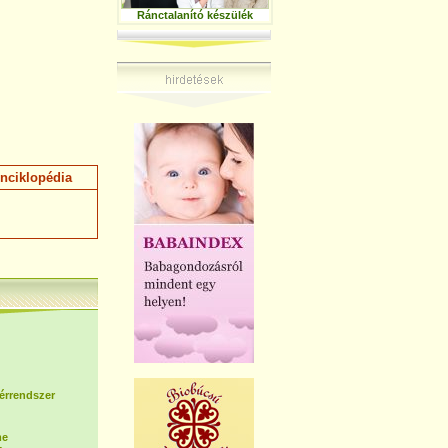
Ránctalanító készülék
nciklopédia
 érrendszer
me