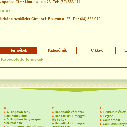
iopatika
Cím:
Mártírok útja 23.
Tel:
(82) 553-111
Siófok
erbária szaküzlet Cím:
Vak Bottyán u. 27.
Tel:
(84) 322-012
Termékek
Kategóriák
Cikkek
E
Kapcsolódó termékek
A
B
C
»
»
»
A Bioptron fény
Bababarát kórházak
C-vitamin és az
jellegzetességei
»
»
Bács-Kiskun megyei
Cegléd
»
A Bioptron fényterápia
bioboltok
»
Celldömölk
alkalmazása
»
Bács-Kiskun megyei
»
Cellulase Enzy
»
A C vitamin a légzőszervi