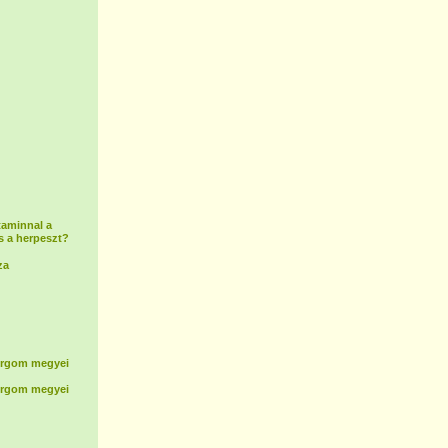
taminnal a
s a herpeszt?
za
rgom megyei
rgom megyei