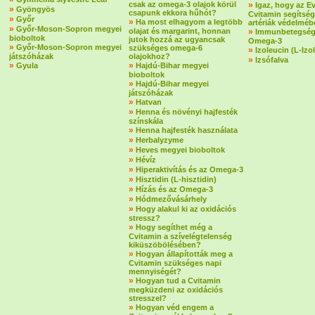
csak az omega-3 olajok körül
»
Igaz, hogy az E
»
Gyöngyös
csapunk ekkora hűhót?
Cvitamin segítség
»
Győr
»
Ha most elhagyom a legtöbb
artériák védelmé
»
Győr-Moson-Sopron megyei
olajat és margarint, honnan
»
Immunbetegség
bioboltok
jutok hozzá az ugyancsak
Omega-3
»
Győr-Moson-Sopron megyei
szükséges omega-6
»
Izoleucin (L-Izo
játszóházak
olajokhoz?
»
Izsófalva
»
»
Gyula
Hajdú-Bihar megyei
bioboltok
»
Hajdú-Bihar megyei
játszóházak
»
Hatvan
»
Henna és növényi hajfesték
színskála
»
Henna hajfesték használata
»
Herbalyzyme
»
Heves megyei bioboltok
»
Hévíz
»
Hiperaktivítás és az Omega-3
»
Hisztidin (L-hisztidin)
»
Hízás és az Omega-3
»
Hódmezővásárhely
»
Hogy alakul ki az oxidációs
stressz?
»
Hogy segíthet még a
Cvitamin a szívelégtelenség
kiküszöbölésében?
»
Hogyan állapították meg a
Cvitamin szükséges napi
mennyiségét?
»
Hogyan tud a Cvitamin
megküzdeni az oxidációs
stresszel?
»
Hogyan véd engem a