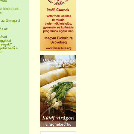
(from
i bioboltok
ei
s az Omega-3
és az
sével
ogakkal
gségek?
gelőzhető a
a?