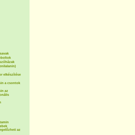
osavak
oboltok
tszóházak
enilalanin)
or elkészítése
in a csontok
in az
onális
n
itamin
sebek
egelőzheti az