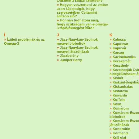
Cvitamin a rákkal szemben?
»
Hogyan vesztette el az ember
azon képességét, hogy
szervezetében Cvitamint
állítson elő?
»
Honnan tudhatom meg,
hogy szükségem van-e omega-
3 táplálékkiegészítőre?
Í
J
K
»
»
»
Ízületi problémák és az
Jász-Nagykun-Szolnok
Kalocsa
Omega-3
megyei bioboltok
»
Kaposvár
»
Jász-Nagykun-Szolnok
»
Kapuvár
megyei játszóházak
»
Karcag
»
Jászberény
»
Kazincbarcika
»
Juniper Berry
»
Kecskemét
»
Keszthely
»
Kezelhetjük Cvi
hidegkiütéseket é
»
Kisbér
»
Kiskunfélegyhá
»
Kiskunhalas
»
Kistarcsa
»
Kisvárda
»
Koffein
»
Kolin
»
Komárom
»
Komárom-Eszte
bioboltok
»
Komárom-Eszte
játszóházak
»
Kondroitin
»
Körmend
»
Krill olaj