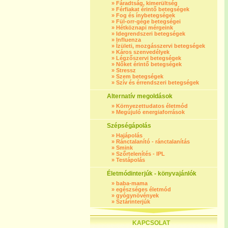
»
Fáradtság, kimerültség
»
Férfiakat érintő betegségek
»
Fog és ínybetegségek
»
Fül-orr-gége betegségei
»
Hétköznapi mérgeink
»
Idegrendszeri betegségek
»
Influenza
»
Ízületi, mozgásszervi betegségek
»
Káros szenvedélyek
»
Légzőszervi betegségek
»
Nőket érintő betegségek
»
Stressz
»
Szem betegségek
»
Szív és érrendszeri betegségek
Alternatív megoldások
»
Környezettudatos életmód
»
Megújuló energiaforrások
Szépségápolás
»
Hajápolás
»
Ránctalanító - ránctalanítás
»
Smink
»
Szőrtelenítés - IPL
»
Testápolás
Életmódinterjúk - könyvajánlók
»
baba-mama
»
egészséges életmód
»
gyógynövények
»
Sztárinterjúk
KAPCSOLAT