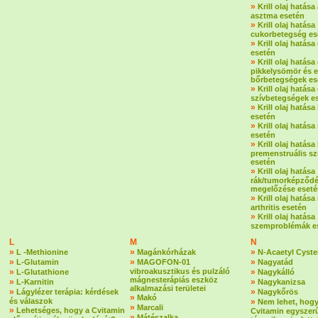
»
Krill olaj hatása 
asztma esetén
»
Krill olaj hatása
cukorbetegség es
»
Krill olaj hatás
esetén
»
Krill olaj hatás
pikkelysömör és 
bőrbetegségek es
»
Krill olaj hatása 
szívbetegségek e
»
Krill olaj hatása
esetén
»
Krill olaj hatás
esetén
»
Krill olaj hatása
premenstruális s
esetén
»
Krill olaj hatása
rák/tumorképződ
megelőzése eset
»
Krill olaj hatása
arthritis esetén
»
Krill olaj hatása
szemproblémák e
L
M
N
»
»
»
L -Methionine
Magánkórházak
N-Acaetyl Cyste
»
»
»
L-Glutamin
MAGOFON-01
Nagyatád
»
vibroakusztikus és pulzáló
»
L-Glutathione
Nagykálló
mágnesterápiás eszköz
»
»
L-Karnitin
Nagykanizsa
alkalmazási területei
»
»
Lágylézer terápia: kérdések
Nagykőrös
»
Makó
és válaszok
»
Nem lehet, hogy
»
Marcali
»
Lehetséges, hogy a Cvitamin
Cvitamin egyszer
»
Mátészalka