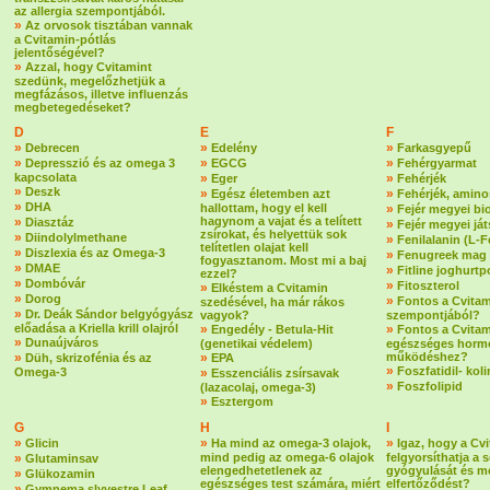
az allergia szempontjából.
»
Az orvosok tisztában vannak
a Cvitamin-pótlás
jelentőségével?
»
Azzal, hogy Cvitamint
szedünk, megelőzhetjük a
megfázásos, illetve influenzás
megbetegedéseket?
D
E
F
»
»
»
Debrecen
Edelény
Farkasgyepű
»
»
»
Depresszió és az omega 3
EGCG
Fehérgyarmat
kapcsolata
»
»
Eger
Fehérjék
»
Deszk
»
»
Egész életemben azt
Fehérjék, amin
»
DHA
hallottam, hogy el kell
»
Fejér megyei bi
»
hagynom a vajat és a telített
Diasztáz
»
Fejér megyei já
zsírokat, és helyettük sok
»
Diindolylmethane
»
Fenilalanin (L-F
telítetlen olajat kell
»
Diszlexia és az Omega-3
»
Fenugreek mag
fogyasztanom. Most mi a baj
»
DMAE
»
Fitline joghurtp
ezzel?
»
Dombóvár
»
Fitoszterol
»
Elkéstem a Cvitamin
»
Dorog
»
Fontos a Cvitam
szedésével, ha már rákos
»
Dr. Deák Sándor belgyógyász
vagyok?
szempontjából?
előadása a Kriella krill olajról
»
»
Engedély - Betula-Hit
Fontos a Cvitam
»
Dunaújváros
(genetikai védelem)
egészséges horm
»
»
működéshez?
Düh, skrizofénia és az
EPA
»
Foszfatidil- koli
Omega-3
»
Esszenciális zsírsavak
»
Foszfolipid
(lazacolaj, omega-3)
»
Esztergom
G
H
I
»
»
»
Glicin
Ha mind az omega-3 olajok,
Igaz, hogy a Cv
»
mind pedig az omega-6 olajok
felgyorsíthatja a 
Glutaminsav
elengedhetetlenek az
gyógyulását és m
»
Glükozamin
egészséges test számára, miért
elfertőződést?
»
Gymnema slyvestre Leaf