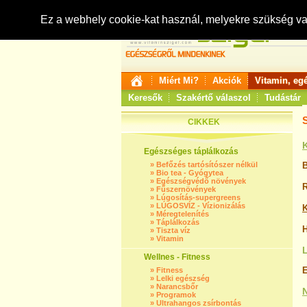
Ez a webhely cookie-kat használ, melyekre szükség v
Miért Mi?
Akciók
Vitamin, eg
Keresők
Szakértő válaszol
Tudástár
CIKKEK
Egészséges táplálkozás
»
Befőzés tartósítószer nélkül
B
»
Bio tea - Gyógytea
»
Egészségvédő növények
R
»
Fűszernövények
»
Lúgosítás-supergreens
»
LÚGOSVÍZ - Vízionizálás
K
»
Méregtelenítés
»
Táplálkozás
H
»
Tiszta víz
»
Vitamin
Wellnes - Fitness
E
»
Fitness
»
Lelki egészség
»
Narancsbőr
»
Programok
»
Ultrahangos zsírbontás