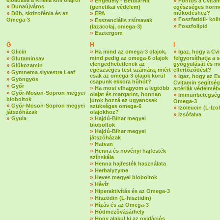
előadása a Kriella krill olajról
»
»
Engedély - Betula-Hit
Fontos a Cvitam
»
Dunaújváros
(genetikai védelem)
egészséges horm
»
»
működéshez?
Düh, skrizofénia és az
EPA
»
Foszfatidil- koli
Omega-3
»
Esszenciális zsírsavak
»
Foszfolipid
(lazacolaj, omega-3)
»
Esztergom
G
H
I
»
»
»
Glicin
Ha mind az omega-3 olajok,
Igaz, hogy a Cv
»
mind pedig az omega-6 olajok
felgyorsíthatja a 
Glutaminsav
elengedhetetlenek az
gyógyulását és m
»
Glükozamin
egészséges test számára, miért
elfertőződést?
»
Gymnema slyvestre Leaf
csak az omega-3 olajok körül
»
Igaz, hogy az E
»
Gyöngyös
csapunk ekkora hűhót?
Cvitamin segítség
»
Győr
»
Ha most elhagyom a legtöbb
artériák védelmé
»
Győr-Moson-Sopron megyei
olajat és margarint, honnan
»
Immunbetegség
bioboltok
jutok hozzá az ugyancsak
Omega-3
»
Győr-Moson-Sopron megyei
szükséges omega-6
»
Izoleucin (L-Izo
játszóházak
olajokhoz?
»
Izsófalva
»
»
Gyula
Hajdú-Bihar megyei
bioboltok
»
Hajdú-Bihar megyei
játszóházak
»
Hatvan
»
Henna és növényi hajfesték
színskála
»
Henna hajfesték használata
»
Herbalyzyme
»
Heves megyei bioboltok
»
Hévíz
»
Hiperaktivítás és az Omega-3
»
Hisztidin (L-hisztidin)
»
Hízás és az Omega-3
»
Hódmezővásárhely
»
Hogy alakul ki az oxidációs