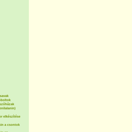
osavak
oboltok
tszóházak
enilalanin)
or elkészítése
in a csontok