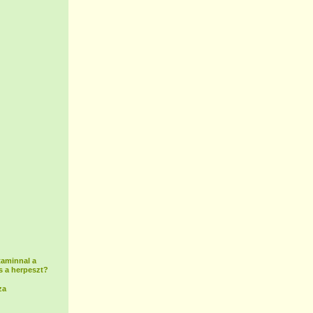
taminnal a
s a herpeszt?
za