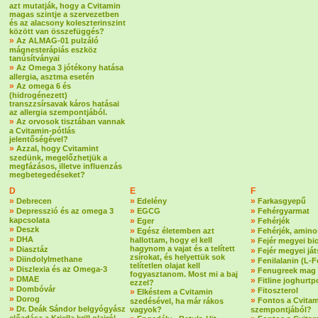
azt mutatják, hogy a Cvitamin
magas szintje a szervezetben
és az alacsony koleszterinszint
között van összefüggés?
»
Az ALMAG-01 pulzáló
mágnesterápiás eszköz
tanúsítványai
»
Az Omega 3 jótékony hatása
allergia, asztma esetén
»
Az omega 6 és
(hidrogénezett)
transzzsírsavak káros hatásai
az allergia szempontjából.
»
Az orvosok tisztában vannak
a Cvitamin-pótlás
jelentőségével?
»
Azzal, hogy Cvitamint
szedünk, megelőzhetjük a
megfázásos, illetve influenzás
megbetegedéseket?
D
E
F
»
»
»
Debrecen
Edelény
Farkasgyepű
»
»
»
Depresszió és az omega 3
EGCG
Fehérgyarmat
kapcsolata
»
»
Eger
Fehérjék
»
Deszk
»
»
Egész életemben azt
Fehérjék, amin
»
DHA
hallottam, hogy el kell
»
Fejér megyei bi
»
hagynom a vajat és a telített
Diasztáz
»
Fejér megyei já
zsírokat, és helyettük sok
»
Diindolylmethane
»
Fenilalanin (L-F
telítetlen olajat kell
»
Diszlexia és az Omega-3
»
Fenugreek mag
fogyasztanom. Most mi a baj
»
DMAE
»
Fitline joghurtp
ezzel?
»
Dombóvár
»
Fitoszterol
»
Elkéstem a Cvitamin
»
Dorog
»
Fontos a Cvitam
szedésével, ha már rákos
»
Dr. Deák Sándor belgyógyász
vagyok?
szempontjából?