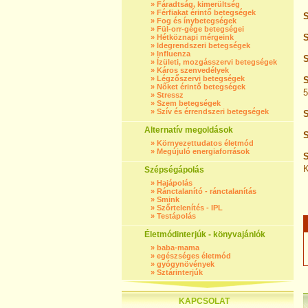
»
Fáradtság, kimerültség
»
Férfiakat érintő betegségek
»
Fog és ínybetegségek
»
Fül-orr-gége betegségei
S
»
Hétköznapi mérgeink
»
Idegrendszeri betegségek
»
Influenza
S
»
Ízületi, mozgásszervi betegségek
»
Káros szenvedélyek
»
Légzőszervi betegségek
S
»
Nőket érintő betegségek
5
»
Stressz
»
Szem betegségek
»
Szív és érrendszeri betegségek
S
Alternatív megoldások
S
»
Környezettudatos életmód
»
Megújuló energiaforrások
S
K
Szépségápolás
»
Hajápolás
»
Ránctalanító - ránctalanítás
»
Smink
»
Szőrtelenítés - IPL
»
Testápolás
Életmódinterjúk - könyvajánlók
»
baba-mama
»
egészséges életmód
»
gyógynövények
»
Sztárinterjúk
KAPCSOLAT