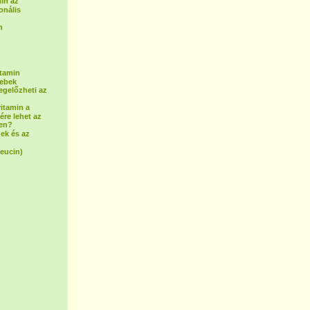
in az
onális
n
itamin
sebek
egelőzheti az
vitamin a
ére lehet az
ben?
ek és az
leucin)