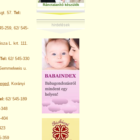
Ránctalanító készülék
sgt. 57.
Tel:
45-259, 62/ 545-
isza L. krt. 111.
Tel:
62/ 545-330
 Semmelweis u.
eged
, Korányi
el:
62/ 545-189
-348
-404
423
5-359