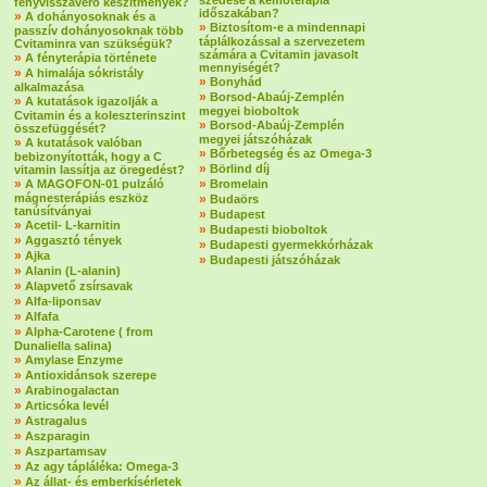
szedése a kemoterápia
fényvisszaverő készítmények?
időszakában?
»
A dohányosoknak és a
»
Biztosítom-e a mindennapi
passzív dohányosoknak több
táplálkozással a szervezetem
Cvitaminra van szükségük?
számára a Cvitamin javasolt
»
A fényterápia története
mennyiségét?
»
A himalája sókristály
»
Bonyhád
alkalmazása
»
Borsod-Abaúj-Zemplén
»
A kutatások igazolják a
megyei bioboltok
Cvitamin és a koleszterinszint
»
Borsod-Abaúj-Zemplén
összefüggését?
megyei játszóházak
»
A kutatások valóban
»
Bőrbetegség és az Omega-3
bebizonyították, hogy a C
»
Börlind díj
vitamin lassítja az öregedést?
»
»
A MAGOFON-01 pulzáló
Bromelain
mágnesterápiás eszköz
»
Budaörs
tanúsítványai
»
Budapest
»
Acetil- L-karnitin
»
Budapesti bioboltok
»
Aggasztó tények
»
Budapesti gyermekkórházak
»
Ajka
»
Budapesti játszóházak
»
Alanin (L-alanin)
»
Alapvető zsírsavak
»
Alfa-liponsav
»
Alfafa
»
Alpha-Carotene ( from
Dunaliella salina)
»
Amylase Enzyme
»
Antioxidánsok szerepe
»
Arabinogalactan
»
Articsóka levél
»
Astragalus
»
Aszparagin
»
Aszpartamsav
»
Az agy tápláléka: Omega-3
»
Az állat- és emberkísérletek