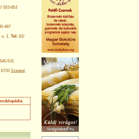
2/ 553-853
45-487
 u. 1.
Tel:
62/
 545-531
6720
Szeged
,
nciklopédia