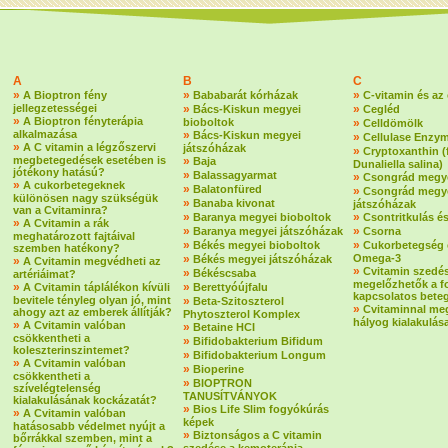
A
B
C
»
»
»
A Bioptron fény
Bababarát kórházak
C-vitamin és az
jellegzetességei
»
»
Bács-Kiskun megyei
Cegléd
»
A Bioptron fényterápia
bioboltok
»
Celldömölk
alkalmazása
»
Bács-Kiskun megyei
»
Cellulase Enzy
»
A C vitamin a légzőszervi
játszóházak
»
Cryptoxanthin 
megbetegedések esetében is
»
Baja
Dunaliella salina)
jótékony hatású?
»
Balassagyarmat
»
Csongrád megye
»
A cukorbetegeknek
»
Balatonfüred
»
Csongrád megy
különösen nagy szükségük
»
Banaba kivonat
játszóházak
van a Cvitaminra?
»
»
Baranya megyei bioboltok
Csontritkulás é
»
A Cvitamin a rák
»
»
Baranya megyei játszóházak
Csorna
meghatározott fajtáival
»
»
Békés megyei bioboltok
Cukorbetegség 
szemben hatékony?
»
Omega-3
Békés megyei játszóházak
»
A Cvitamin megvédheti az
»
Cvitamin szedé
»
Békéscsaba
artériáimat?
megelőzhetők a f
»
»
A Cvitamin táplálékon kívüli
Berettyóújfalu
kapcsolatos bete
bevitele tényleg olyan jó, mint
»
Beta-Szitoszterol
»
Cvitaminnal me
ahogy azt az emberek állítják?
Phytoszterol Komplex
hályog kialakulás
»
A Cvitamin valóban
»
Betaine HCI
csökkentheti a
»
Bifidobakterium Bifidum
koleszterinszintemet?
»
Bifidobakterium Longum
»
A Cvitamin valóban
»
Bioperine
csökkentheti a
»
BIOPTRON
szívelégtelenség
TANUSÍTVÁNYOK
kialakulásának kockázatát?
»
Bios Life Slim fogyókúrás
»
A Cvitamin valóban
képek
hatásosabb védelmet nyújt a
»
Biztonságos a C vitamin
bőrrákkal szemben, mint a