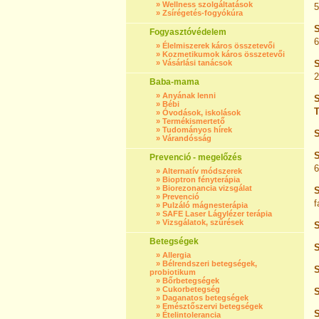
»
Wellness szolgáltatások
5
»
Zsírégetés-fogyókúra
S
Fogyasztóvédelem
6
»
Élelmiszerek káros összetevői
»
Kozmetikumok káros összetevői
»
Vásárlási tanácsok
S
2
Baba-mama
»
Anyának lenni
S
»
Bébi
T
»
Óvodások, iskolások
»
Termékismertető
»
Tudományos hírek
»
Várandósság
S
Prevenció - megelőzés
»
Alternatív módszerek
»
Bioptron fényterápia
»
Biorezonancia vizsgálat
S
»
Prevenció
f
»
Pulzáló mágnesterápia
»
SAFE Laser Lágylézer terápia
»
Vizsgálatok, szűrések
S
Betegségek
S
»
Allergia
»
Bélrendszeri betegségek,
S
probiotikum
»
Bőrbetegségek
»
Cukorbetegség
S
»
Daganatos betegségek
»
Emésztőszervi betegségek
S
»
Ételintolerancia