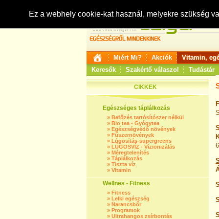
Ez a webhely cookie-kat használ, melyekre szükség v
Miért Mi?
Akciók
Vitamin, eg
Keresők
Szakértő válaszol
Tudástár
CIKKEK
F
Egészséges táplálkozás
S
»
Befőzés tartósítószer nélkül
»
Bio tea - Gyógytea
»
Egészségvédő növények
»
Fűszernövények
K
»
Lúgosítás-supergreens
6
»
LÚGOSVÍZ - Vízionizálás
»
Méregtelenítés
»
Táplálkozás
»
Tiszta víz
Á
»
Vitamin
Wellnes - Fitness
»
Fitness
»
Lelki egészség
S
»
Narancsbőr
»
Programok
S
»
Ultrahangos zsírbontás