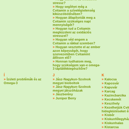
stressz?
»
Hogy segíthet még a
Cvitamin a szívelégtelenség
kiküszöbölésében?
»
Hogyan állapították meg a
Cvitamin szükséges napi
mennyiségét?
»
Hogyan tud a Cvitamin
megküzdeni az oxidációs
stresszel?
»
Hogyan véd engem a
Cvitamin a rákkal szemben?
»
Hogyan vesztette el az ember
azon képességét, hogy
szervezetében Cvitamint
állítson elő?
»
Honnan tudhatom meg,
hogy szükségem van-e omega-
3 táplálékkiegészítőre?
Í
J
K
»
»
»
Ízületi problémák és az
Jász-Nagykun-Szolnok
Kalocsa
Omega-3
megyei bioboltok
»
Kaposvár
»
Jász-Nagykun-Szolnok
»
Kapuvár
megyei játszóházak
»
Karcag
»
Jászberény
»
Kazincbarcika
»
Juniper Berry
»
Kecskemét
»
Keszthely
»
Kezelhetjük Cvi
hidegkiütéseket é
»
Kisbér
»
Kiskunfélegyhá
»
Kiskunhalas
»
Kistarcsa