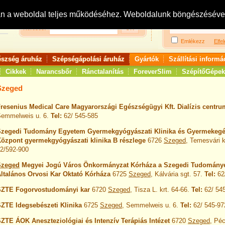
Bejelentkezés:
R
an a weboldal teljes működéséhez. Weboldalunk böngészésével 
Keresés:
Emlékezz
Elfel
észség áruház
Szépségápolási áruház
Gyártók
Szállítási informá
Cikkek
Narancsbőr
Ránctalanítás
ForeverSlim
SzépítőGépek
Szeged
resenius Medical Care Magyarországi Egészségügyi Kft. Dialízis centru
emmelweis u. 6.
Tel:
62/ 545-585
Szegedi Tudomány Egyetem Gyermekgyógyászati Klinika és Gyermekeg
özpont gyermekgyógyászati klinika B részlege
6726
Szeged
, Temesvári k
2/592-900
Szeged
Megyei Jogú Város Önkormányzat Kórháza a Szegedi Tudomány
ltalános Orvosi Kar Oktató Kórháza
6725
Szeged
, Kálvária sgt. 57.
Tel:
62
SZTE Fogorvostudományi kar
6720
Szeged
, Tisza L. krt. 64-66.
Tel:
62/ 54
ZTE Idegsebészeti Klinika
6725
Szeged
, Semmelweis u. 6.
Tel:
62/ 545-97
ZTE ÁOK Aneszteziológiai és Intenzív Terápiás Intézet
6720
Szeged
, Péc