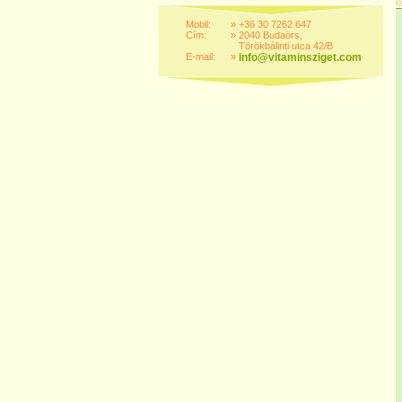
Mobil:
»
+36 30 7262 647
Cím:
»
2040 Budaörs,
Törökbálinti utca 42/B
E-mail:
»
info@vitaminsziget.com