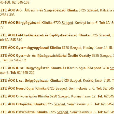
45-168, 62/ 545-169
ZTE ÁOK Arc-, Állcsont- és Szájsebészeti Klinika
6725
Szeged
, Kálvária 
2/561-393
ZTE ÁOK Bőrgyógyászati Klinika
6720
Szeged
, Korányi fasor 6.
Tel:
62/ 5
77
ZTE ÁOK Fül-Orr-Gégészeti és Fej-Nyaksebészeti Klinika
6725
Szeged
, T
el:
62/ 545-310
SZTE ÁOK Gyermekgyógyászati Klinika
6720
Szeged
, Korányi fasor 14-15.
ZTE ÁOK Gyermek- és Ifjúságpszichiátriai Önálló Osztály
6725
Szeged
,
6.
Tel:
62/ 545-052
ZTE ÁOK II. sz. Belgyógyászati Klinika és Kardiológiai Központ
6720
Sz
asor 6.
Tel:
62/ 545-220
ZTE ÁOK I. sz. Belgyógyászati Klinika
6720
Szeged
, Korányi fasor 8-10.
T
ZTE ÁOK Neurológiai Klinika
6725
Szeged
, Semmelweis u. 6.
Tel:
62/ 545
ZTE ÁOK Onkoterápiás Klinika
6720
Szeged
, Korányi fasor 12.
Tel:
62/545
ZTE ÁOK Ortopédiai Klinika
6725
Szeged
, Semmelweis u. 6.
Tel:
62/ 545-
ZTE ÁOK Pszichiátriai Klinika
6725
Szeged
, Semmelweis u. 6.
Tel:
62/ 54