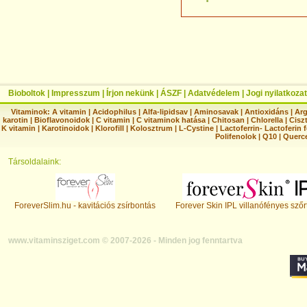
Bioboltok
|
Impresszum
|
Írjon nekünk
|
ÁSZF
|
Adatvédelem
|
Jogi nyilatkozat
Vitaminok:
A vitamin
|
Acidophilus
|
Alfa-lipidsav
|
Aminosavak
|
Antioxidáns
|
Arg
karotin
|
Bioflavonoidok
|
C vitamin
|
C vitaminok hatása
|
Chitosan
|
Chlorella
|
Ciszt
K vitamin
|
Karotinoidok
|
Klorofill
|
Kolosztrum
|
L-Cystine
|
Lactoferrin- Lactoferin 
Polifenolok
|
Q10
|
Querc
Társoldalaink:
ForeverSlim.hu - kavitációs zsírbontás
Forever Skin IPL villanófényes szőr
www.vitaminsziget.com © 2007-2026 - Minden jog fenntartva