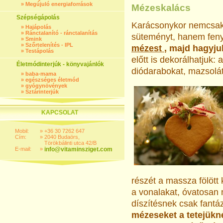
»
Megújuló energiaforrások
Mézeskalács
Szépségápolás
Karácsonykor nemcsak 
»
Hajápolás
»
Ránctalanító - ránctalanítás
süteményt, hanem fenyő
»
Smink
»
Szőrtelenítés - IPL
mézest
, majd hagyju
»
Testápolás
előtt is dekorálhatjuk
Életmódinterjúk - könyvajánlók
diódarabokat, mazsolát
»
baba-mama
»
egészséges életmód
»
gyógynövények
»
Sztárinterjúk
KAPCSOLAT
Mobil:
»
+36 30 7262 647
Cím:
»
2040 Budaörs,
Törökbálinti utca 42/B
E-mail:
»
info@vitaminsziget.com
részét a massza fölött 
a vonalakat, óvatosan
díszítésnek csak fantáz
mézeseket a tetejükné