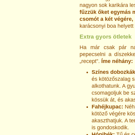
nagyon sok karikára l
fűzzük őket egymás m
csomót a két végére, 
karácsonyi boa helyett 
Extra gyors ötletek
Ha már csak pár na
pepecselni a díszekkel
„recept”.
Íme néhány:
Színes dobozká
és kötözőszalag s
alkothatunk. A gy
csomagoljuk be s
kössük át, és akas
Fahéjkupac:
Néhá
kötöző végére kös
akaszthatjuk. A te
is gondoskodik.
Hópihék:
Tű és c