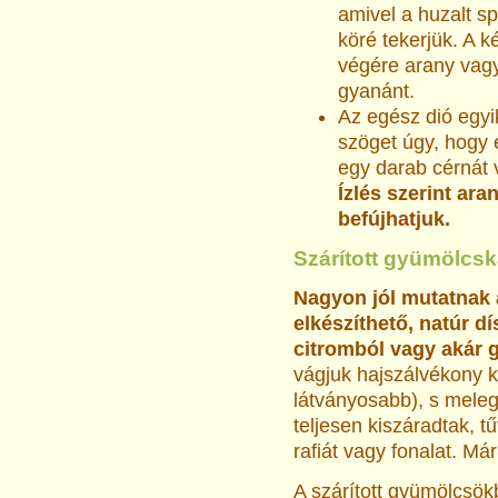
amivel a huzalt sp
köré tekerjük. A k
végére arany vagy
gyanánt.
Az egész dió egy
szöget úgy, hogy 
egy darab cérnát 
Ízlés szerint ar
befújhatjuk.
Szárított gyümölcsk
Nagyon jól mutatnak 
elkészíthető, natúr d
citromból vagy akár g
vágjuk hajszálvékony k
látványosabb), s meleg
teljesen kiszáradtak, t
rafiát vagy fonalat. Már
A szárított gyümölcsök