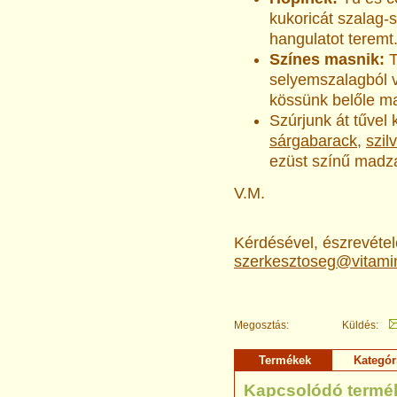
kukoricát szalag-
hangulatot teremt
Színes masnik:
T
selyemszalagból 
kössünk belőle ma
Szúrjunk át tűvel 
sárgabarack
,
szil
ezüst színű madza
V.M.
Kérdésével, észrevételé
szerkesztoseg@vitami
Megosztás:
Küldés:
Termékek
Kategór
Kapcsolódó termé