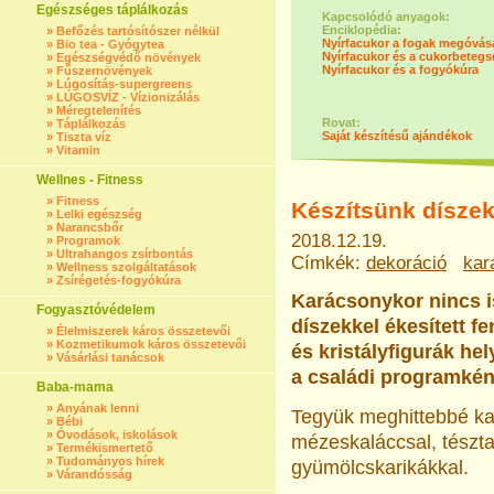
Egészséges táplálkozás
Kapcsolódó anyagok:
Enciklopédia:
»
Befőzés tartósítószer nélkül
Nyírfacukor a fogak megóvás
»
Bio tea - Gyógytea
Nyírfacukor és a cukorbetegs
»
Egészségvédő növények
Nyírfacukor és a fogyókúra
»
Fűszernövények
»
Lúgosítás-supergreens
»
LÚGOSVÍZ - Vízionizálás
»
Méregtelenítés
Rovat:
»
Táplálkozás
Saját készítésű ajándékok
»
Tiszta víz
»
Vitamin
Wellnes - Fitness
»
Fitness
Készítsünk díszek
»
Lelki egészség
»
Narancsbőr
2018.12.19.
»
Programok
»
Ultrahangos zsírbontás
Címkék:
dekoráció
kar
»
Wellness szolgáltatások
»
Zsírégetés-fogyókúra
Karácsonykor nincs i
Fogyasztóvédelem
díszekkel ékesített fe
»
Élelmiszerek káros összetevői
»
Kozmetikumok káros összetevői
és kristályfigurák h
»
Vásárlási tanácsok
a családi programként
Baba-mama
»
Anyának lenni
Tegyük meghittebbé ka
»
Bébi
»
Óvodások, iskolások
mézeskaláccsal, tésztas
»
Termékismertető
»
Tudományos hírek
gyümölcskarikákkal.
»
Várandósság