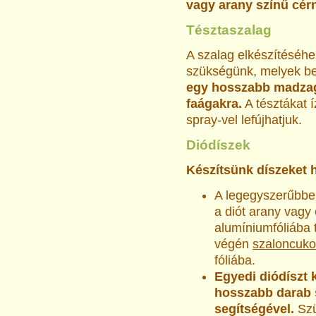
vagy arany színű cérn
Tésztaszalag
A szalag elkészítéséhe
szükségünk, melyek be
egy hosszabb madzagr
faágakra.
A tésztákat í
spray-vel lefújhatjuk.
Diódíszek
Készítsünk díszeket h
A legegyszerűbben
a diót arany vagy
alumíniumfóliába 
végén
szaloncuko
fóliába.
Egyedi diódíszt 
hosszabb darab 
segítségével.
Szü