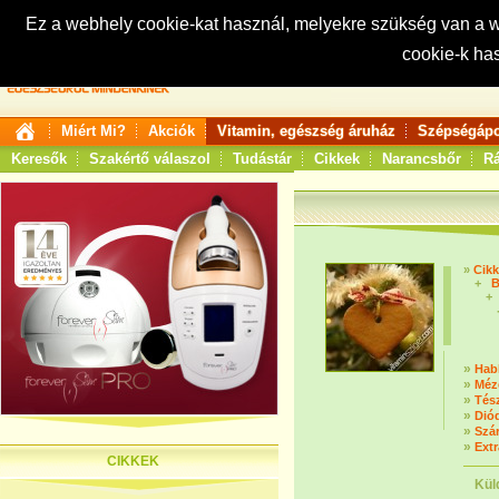
Ez a webhely cookie-kat használ, melyekre szükség van a
cookie-k ha
Keresés:
Miért Mi?
Akciók
Vitamin, egészség áruház
Szépségápo
Keresők
Szakértő válaszol
Tudástár
Cikkek
Narancsbőr
Rá
»
Cik
+
B
+
»
Hab
»
Méz
»
Tés
»
Dió
»
Szár
»
Extr
CIKKEK
Kül