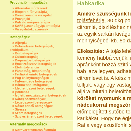
Habkarika
Prevenció - megelőzés
»
Alternatív módszerek
»
Bioptron fényterápia
Amikre szükségünk l
»
Biorezonancia vizsgálat
»
Prevenció
tojásfehérje
, 30 dkg po
»
Pulzáló mágnesterápia
»
SAFE Laser Lágylézer terápia
citromlé, díszítéshez
»
Vizsgálatok, szűrések
az egyik sarkán kivágot
Betegségek
mennyiségből kb. 50 da
»
Allergia
»
Bélrendszeri betegségek,
probiotikum
Elkészítés:
A tojásfeh
»
Bőrbetegségek
»
Cukorbetegség
kemény habbá verjük, 
»
Daganatos betegségek
apránként hozzá szitál
»
Emésztőszervi betegségek
»
Ételintolerancia
hab laza legyen, adha
»
Fáradtság, kimerültség
»
Férfiakat érintő betegségek
citromlevet is. A kés
»
Fog és ínybetegségek
»
Fül-orr-gége betegségei
töltjük, vagy egy vast
»
Hétköznapi mérgeink
»
Idegrendszeri betegségek
aljára miután beletöltö
»
Influenza
»
Ízületi, mozgásszervi betegségek
köröket nyomunk a ma
»
Káros szenvedélyek
»
Légzőszervi betegségek
nádcukorral megszórh
»
Nőket érintő betegségek
»
Stressz
előmelegített sütőbe te
»
Szem betegségek
»
Szív és érrendszeri betegségek
karikákat. Hogy ne égje
Alternatív megoldások
Rafia vagy ezüstfonál s
»
Környezettudatos életmód