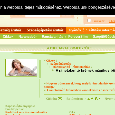
Bejelentkezés:
R
an a weboldal teljes működéséhez. Weboldalunk böngészésével 
Keresés:
Emlékezz
Elfel
észség áruház
Szépségápolási áruház
Gyártók
Szállítási informá
Cikkek
Narancsbőr
Ránctalanítás
ForeverSlim
SzépítőGépek
A CIKK TARTALOMJEGYZÉKE
»
Cikkek
\
+
Szépségápolás
\
+
Ránctalanító - ránctalanítás
\
+
A ránctalanító krémek mágikus b
»
Hogyan döntsem el, hogy melyik ránctalanító krém
nekem?
»
A ránctalanító krémekben vannak káros összetevő
Küldés:
Betűméret:
Nyomt
Kapcsolódó anyagok:
Enciklopédia:
Rádiófrekvenciás ránctalanítás
Cikk: