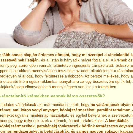
nkább annak alapján érdemes dönteni, hogy mi szerepel a ránctalanító 
sszetevőinek listáján
, és a listán is hányadik helyet foglalja el. A krémek ö
ennyiségi sorrendben vannak feltüntetve ingredients címszó alatt. Sokszor el
ppen csak akkora mennyiségben teszi bele az adott alkotóelemet a ránctala
eglegyen rá a joga, hogy feltüntesse a dobozon. Az persze mellékes, hogy 
ánctalanító krém egész reklámkampányát arra az egy összetevőre építik fel,
ulajdonképpen elhanyagolható mennyiségben van jelen a termékben.
A ránctalanító krémekben vannak káros összetevők?
 tudatos vásárlóknak azt már mondani se kell, hogy
ne vásároljanak olyan 
rémet, ami káros vegyi anyagot, kőolajszármazékot, paraffint tartalmaz.
A
rémeket ugyanis mindennap használjuk, és egyből bekerülnek a szervezetü
indegy, hogy milyenek ezek a krémek, és mit tartalmaznak.
A kemikáliák
kőolajszármazékok,
parabének
) tönkreteszik bőrünk természetes egyensú
ormonrendszerünket is befolyásolják, és sajnos nagyon sokszor kapcso