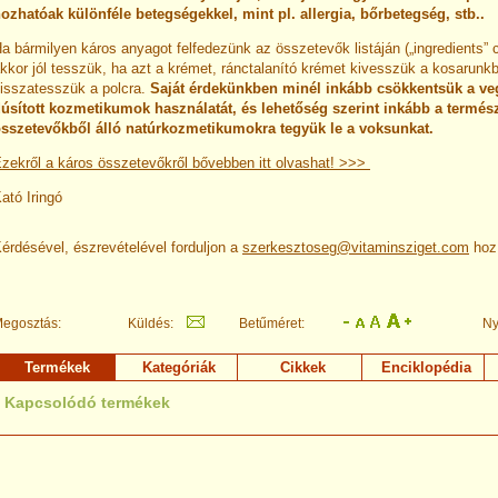
ozhatóak különféle betegségekkel, mint pl. allergia, bőrbetegség, stb..
a bármilyen káros anyagot felfedezünk az összetevők listáján („ingredients” c
kkor jól tesszük, ha azt a krémet, ránctalanító krémet kivesszük a kosarunkb
isszatesszük a polcra.
Saját érdekünkben minél inkább csökkentsük a ve
úsított kozmetikumok használatát, és lehetőség szerint inkább a termés
sszetevőkből álló natúrkozmetikumokra tegyük le a voksunkat.
zekről a káros összetevőkről bővebben itt olvashat! >>>
ató Iringó
érdésével, észrevételével forduljon a
szerkesztoseg@vitaminsziget.com
hoz
egosztás:
Küldés:
Betűméret:
Ny
Termékek
Kategóriák
Cikkek
Enciklopédia
Kapcsolódó termékek