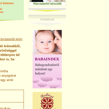
dni érdemes
Ránctalanító készülék
ok
mes
ránctalanító krém
ító krémekből,
színűséggel
többnyire túl
kor is, ha
mintha
n anyagokat
 vagy amik
áncokon.