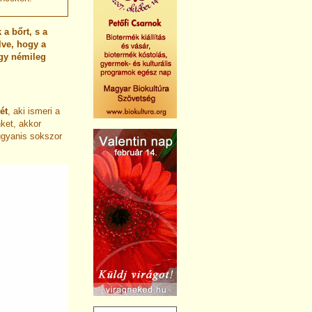
 a bőrt, s a
lve, hogy a
ogy némileg
ét
, aki ismeri a
ket, akkor
gyanis sokszor