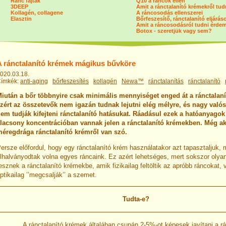
Ránc fajták
Q10 a ráncok ellen
3DEEP
Amit a ránctalanító krémekről tu
Kollagén, collagene
A ráncosodás ellenszerei
Elasztin
Bőrfeszesítő, ránctalanító eljárás
Amit a ráncosodásról tudni érde
Botox - szeretjük vagy sem?
A ránctalanító krémek mágikus bűvköre
020.03.18.
ímkék:
anti-aging
bőrfeszesítés
kollagén
Newa™
ránctalanítás
ránctalanító
iután a bőr többnyire csak minimális mennyiséget enged át a ránctalan
zért az összetevők nem igazán tudnak lejutni elég mélyre, és nagy való
em tudják kifejteni ránctalanító hatásukat. Ráadásul ezek a hatóanyagok 
lacsony koncentrációban vannak jelen a ránctalanító krémekben. Még ak
éregdrága ránctalanító krémről van szó.
ersze előfordul, hogy egy ránctalanító krém használatakor azt tapasztaljuk, 
lhalványodtak volna egyes ráncaink. Ez azért lehetséges, mert sokszor olya
esznek a ránctalanító krémekbe, amik fizikailag feltöltik az apróbb ráncokat,
ptikailag ’’megcsalják’’ a szemet.
Tudta-e?
A ránctalanító krémek általában csupán 2-5%-ot képesek javítani a r