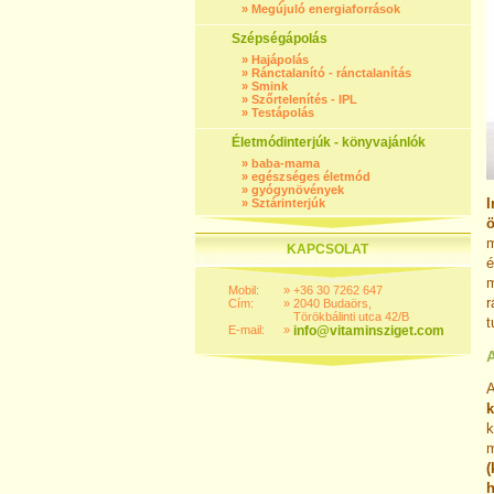
»
Megújuló energiaforrások
Szépségápolás
»
Hajápolás
»
Ránctalanító - ránctalanítás
»
Smink
»
Szőrtelenítés - IPL
»
Testápolás
Életmódinterjúk - könyvajánlók
»
baba-mama
»
egészséges életmód
»
gyógynövények
I
»
Sztárinterjúk
ö
m
KAPCSOLAT
é
m
Mobil:
»
+36 30 7262 647
r
Cím:
»
2040 Budaörs,
Törökbálinti utca 42/B
t
E-mail:
»
info@vitaminsziget.com
A
k
k
m
(
h