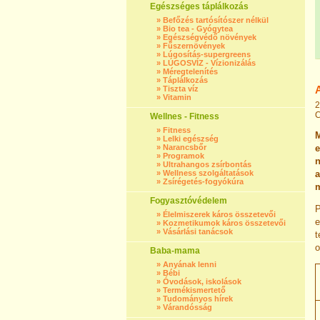
Egészséges táplálkozás
»
Befőzés tartósítószer nélkül
»
Bio tea - Gyógytea
»
Egészségvédő növények
»
Fűszernövények
»
Lúgosítás-supergreens
»
LÚGOSVÍZ - Vízionizálás
»
Méregtelenítés
»
Táplálkozás
»
Tiszta víz
»
Vitamin
2
C
Wellnes - Fitness
»
Fitness
M
»
Lelki egészség
»
Narancsbőr
e
»
Programok
n
»
Ultrahangos zsírbontás
»
Wellness szolgáltatások
a
»
Zsírégetés-fogyókúra
m
Fogyasztóvédelem
P
»
Élelmiszerek káros összetevői
e
»
Kozmetikumok káros összetevői
»
Vásárlási tanácsok
t
o
Baba-mama
»
Anyának lenni
»
Bébi
»
Óvodások, iskolások
»
Termékismertető
»
Tudományos hírek
»
Várandósság