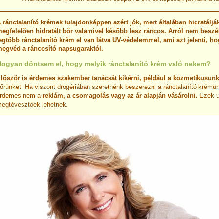
 ránctalanító krémek tulajdonképpen azért jók, mert általában hidratálják
egfelelően hidratált bőr valamivel később lesz ráncos. Arról nem beszé
egtöbb ránctalanító krém el van látva UV-védelemmel, ami azt jelenti, h
egvéd a ráncosító napsugaraktól.
Hogyan döntsem el, hogy melyik ránctalanító krém való nekem?
lőször is érdemes szakember tanácsát kikérni, például a kozmetikusunk
őrünket. Ha viszont drogériában szeretnénk beszerezni a ránctalanító krémün
rdemes nem a
reklám, a csomagolás vagy az ár alapján vásárolni.
Ezek u
egtévesztőek lehetnek.