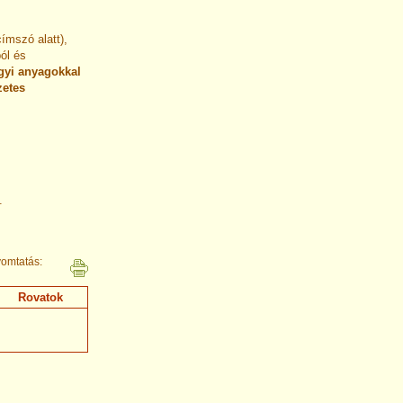
ímszó alatt),
ól és
gyi anyagokkal
zetes
.
omtatás:
Rovatok