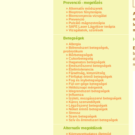
Prevenció - megelőzés
»
Alternatív módszerek
»
Bioptron fényterápia
A
»
Biorezonancia vizsgálat
m
»
Prevenció
»
Pulzáló mágnesterápia
l
»
SAFE Laser Lágylézer terápia
m
»
Vizsgálatok, szűrések
Betegségek
»
Allergia
»
Bélrendszeri betegségek,
E
probiotikum
b
»
Bőrbetegségek
»
Cukorbetegség
é
»
Daganatos betegségek
m
»
Emésztőszervi betegségek
»
Ételintolerancia
»
Fáradtság, kimerültség
»
Férfiakat érintő betegségek
»
Fog és ínybetegségek
»
Fül-orr-gége betegségei
»
Hétköznapi mérgeink
»
Idegrendszeri betegségek
»
Influenza
»
Ízületi, mozgásszervi betegségek
»
Káros szenvedélyek
»
Légzőszervi betegségek
»
Nőket érintő betegségek
»
Stressz
»
Szem betegségek
»
Szív és érrendszeri betegségek
Alternatív megoldások
»
Környezettudatos életmód