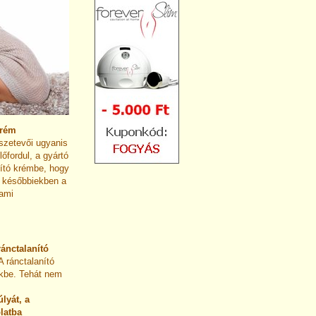
krém
sszetevői ugyanis
őfordul, a gyártó
nító krémbe, hogy
a későbbiekben a
 ami
ránctalanító
 ránctalanító
nkbe. Tehát nem
lyát, a
latba