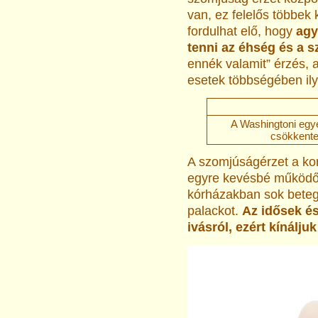
van, ez felelős többek 
fordulhat elő, hogy
agy
tenni az éhség és a 
ennék valamit” érzés, 
esetek többségében ily
A Washingtoni egy
csökkente
A szomjúságérzet a ko
egyre kevésbé működő j
kórházakban sok beteg á
palackot.
Az idősek és
ivásról, ezért kínálju