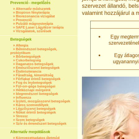
Prevenció - megelőzés
szervezet állandó, be
»
Alternatív módszerek
valamint hozzájárul a 
»
Bioptron fényterápia
»
Biorezonancia vizsgálat
»
Prevenció
»
Pulzáló mágnesterápia
»
SAFE Laser Lágylézer terápia
»
Vizsgálatok, szűrések
Egy megtermé
Betegségek
szervezetének
»
Allergia
»
Bélrendszeri betegségek,
probiotikum
Egy átlagos 
»
Bőrbetegségek
»
Cukorbetegség
ugyanannyi
»
Daganatos betegségek
»
Emésztőszervi betegségek
»
Ételintolerancia
»
Fáradtság, kimerültség
»
Férfiakat érintő betegségek
»
Fog és ínybetegségek
»
Fül-orr-gége betegségei
»
Hétköznapi mérgeink
»
Idegrendszeri betegségek
»
Influenza
»
Ízületi, mozgásszervi betegségek
»
Káros szenvedélyek
»
Légzőszervi betegségek
»
Nőket érintő betegségek
»
Stressz
»
Szem betegségek
»
Szív és érrendszeri betegségek
Alternatív megoldások
»
Környezettudatos életmód