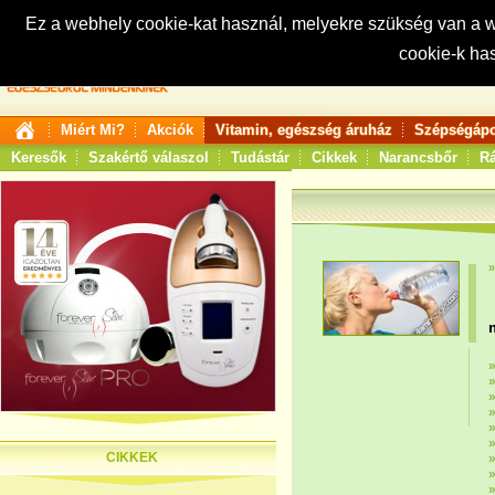
Ez a webhely cookie-kat használ, melyekre szükség van a
cookie-k ha
Keresés:
Miért Mi?
Akciók
Vitamin, egészség áruház
Szépségápo
Keresők
Szakértő válaszol
Tudástár
Cikkek
Narancsbőr
Rá
CIKKEK