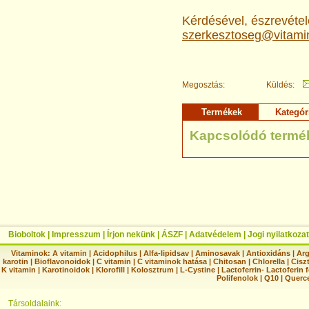
Kérdésével, észrevételé
szerkesztoseg@vitami
Megosztás:
Küldés:
Termékek
Kategór
Kapcsolódó termé
Bioboltok
|
Impresszum
|
Írjon nekünk
|
ÁSZF
|
Adatvédelem
|
Jogi nyilatkozat
Vitaminok:
A vitamin
|
Acidophilus
|
Alfa-lipidsav
|
Aminosavak
|
Antioxidáns
|
Arg
karotin
|
Bioflavonoidok
|
C vitamin
|
C vitaminok hatása
|
Chitosan
|
Chlorella
|
Ciszt
K vitamin
|
Karotinoidok
|
Klorofill
|
Kolosztrum
|
L-Cystine
|
Lactoferrin- Lactoferin 
Polifenolok
|
Q10
|
Querc
Társoldalaink: