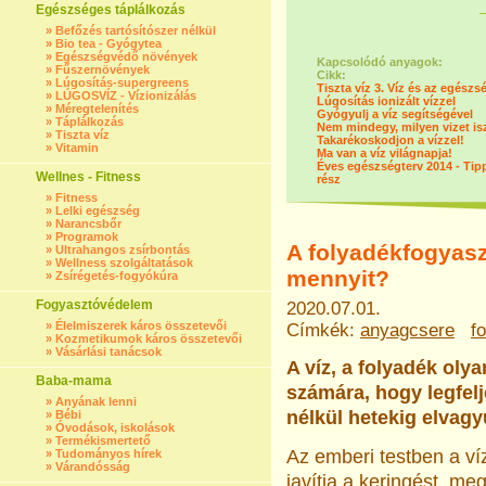
Egészséges táplálkozás
»
Befőzés tartósítószer nélkül
»
Bio tea - Gyógytea
»
Egészségvédő növények
Kapcsolódó anyagok:
»
Fűszernövények
Cikk:
»
Lúgosítás-supergreens
Tiszta víz 3. Víz és az egész
»
LÚGOSVÍZ - Vízionizálás
Lúgosítás ionizált vízzel
»
Méregtelenítés
Gyógyulj a víz segítségével
»
Táplálkozás
Nem mindegy, milyen vizet is
»
Tiszta víz
Takarékoskodjon a vízzel!
»
Vitamin
Ma van a víz világnapja!
Éves egészségterv 2014 - Tippek
Wellnes - Fitness
rész
»
Fitness
»
Lelki egészség
»
Narancsbőr
»
Programok
A folyadékfogyasz
»
Ultrahangos zsírbontás
»
Wellness szolgáltatások
mennyit?
»
Zsírégetés-fogyókúra
Fogyasztóvédelem
2020.07.01.
»
Élelmiszerek káros összetevői
Címkék:
anyagcsere
f
»
Kozmetikumok káros összetevői
»
Vásárlási tanácsok
A víz, a folyadék oly
Baba-mama
számára, hogy legfelj
»
Anyának lenni
nélkül hetekig elvagy
»
Bébi
»
Óvodások, iskolások
»
Termékismertető
Az emberi testben a v
»
Tudományos hírek
»
Várandósság
javítja a keringést, me