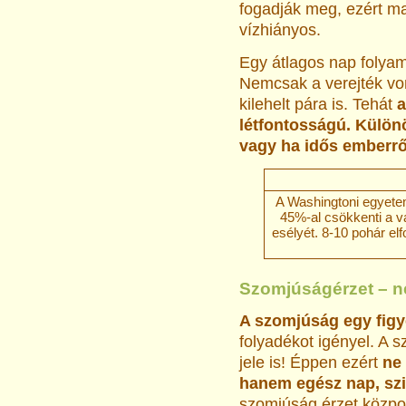
fogadják meg, ezért m
vízhiányos.
Egy átlagos nap folya
Nemcsak a verejték von
kilehelt pára is. Tehát
a
létfontosságú. Külön
vagy ha idős emberrő
A Washingtoni egyetem
45%-al csökkenti a v
esélyét. 8-10 pohár el
Szomjúságérzet – n
A szomjúság egy figy
folyadékot igényel. A 
jele is! Éppen ezért
ne
hanem egész nap, szi
szomjúság érzet közpon