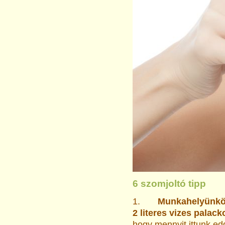
6 szomjoltó tipp
1.
Munkahelyünkön 
2 literes vizes palacko
hogy mennyit ittunk ed