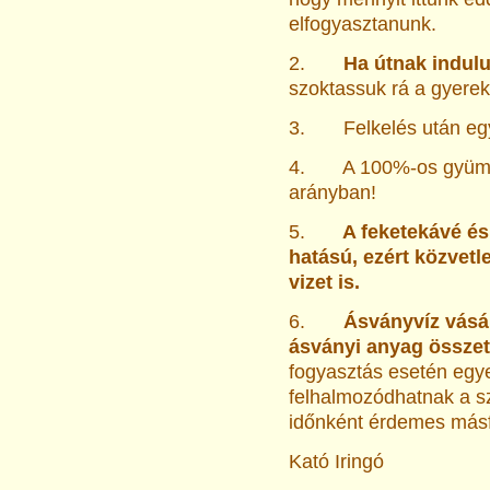
elfogyasztanunk.
2.
Ha útnak indulu
szoktassuk rá a gyerek
3. Felkelés után egyb
4. A 100%-os gyümölcsl
arányban!
5.
A feketekávé és 
hatású, ezért közvet
vizet is.
6.
Ásványvíz vásá
ásványi anyag összeté
fogyasztás esetén egy
felhalmozódhatnak a sz
időnként érdemes másfa
Kató Iringó