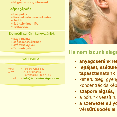
»
Megújuló energiaforrások
Szépségápolás
»
Hajápolás
»
Ránctalanító - ránctalanítás
»
Smink
»
Szőrtelenítés - IPL
»
Testápolás
Életmódinterjúk - könyvajánlók
»
baba-mama
»
egészséges életmód
»
gyógynövények
»
Sztárinterjúk
Ha nem iszunk eleg
KAPCSOLAT
anyagcserénk le
ejfájást, szédül
f
Mobil:
»
+36 30 7262 647
Cím:
»
2040 Budaörs,
tapasztalhatunk
Törökbálinti utca 42/B
E-mail:
»
info@vitaminsziget.com
kimerültség, gyen
koncentrációs ké
szapora légzés, 
a bőrünk veszít 
a szervezet súlyo
vérsűrűsödés is 