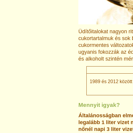
Üdítőitalokat nagyon r
cukortartalmuk és sok
cukormentes változato
ugyanis fokozzák az éde
és alkoholt szintén mé
1989 és 2012 között
Mennyit igyak?
Általánosságban elm
legalább 1 liter vize
nőnél napi 3 liter vizet