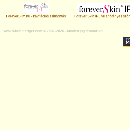
ForeverSlim.hu - kavitációs zsírbontás
Forever Skin IPL villanófényes szőr
www.vitaminsziget.com © 2007-2026 - Minden jog fenntartva