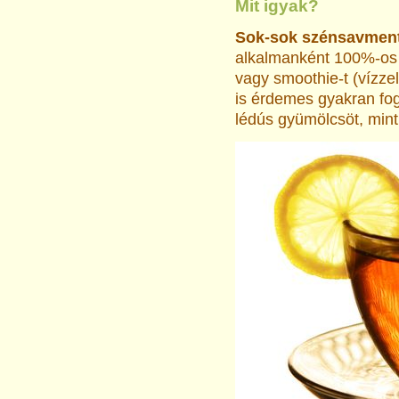
Mit igyak?
Sok-sok szénsavment
alkalmanként 100%-os f
vagy smoothie-t (vízzel
is érdemes gyakran fog
lédús gyümölcsöt, mint