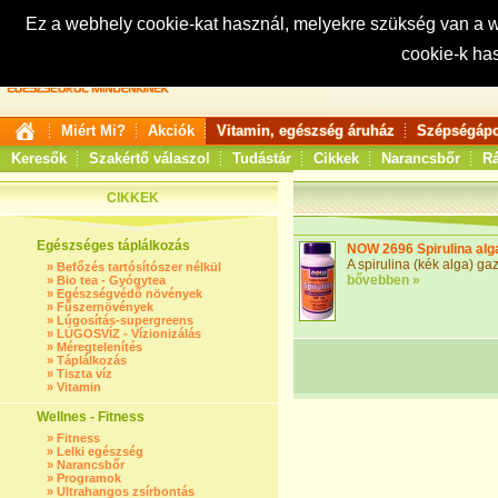
Ez a webhely cookie-kat használ, melyekre szükség van a
cookie-k ha
Keresés:
Miért Mi?
Akciók
Vitamin, egészség áruház
Szépségápo
Keresők
Szakértő válaszol
Tudástár
Cikkek
Narancsbőr
Rá
CIKKEK
Egészséges táplálkozás
NOW 2696 Spirulina alg
A spirulina (kék alga) ga
»
Befőzés tartósítószer nélkül
bővebben »
»
Bio tea - Gyógytea
»
Egészségvédő növények
»
Fűszernövények
»
Lúgosítás-supergreens
»
LÚGOSVÍZ - Vízionizálás
»
Méregtelenítés
»
Táplálkozás
»
Tiszta víz
»
Vitamin
Wellnes - Fitness
»
Fitness
»
Lelki egészség
»
Narancsbőr
»
Programok
»
Ultrahangos zsírbontás