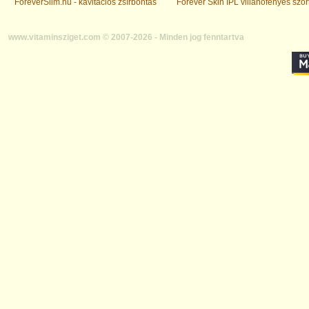
ForeverSlim.hu - kavitációs zsírbontás
Forever Skin IPL villanófényes szőr
www.vitaminsziget.com © 2007-2026 - Minden jog fenntartva