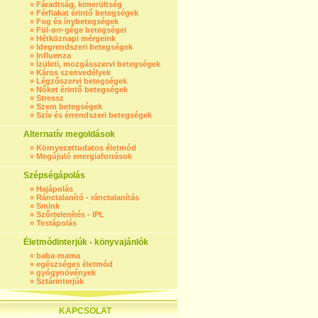
»
Fáradtság, kimerültség
»
Férfiakat érintő betegségek
»
Fog és ínybetegségek
»
Fül-orr-gége betegségei
»
Hétköznapi mérgeink
»
Idegrendszeri betegségek
»
Influenza
»
Ízületi, mozgásszervi betegségek
»
Káros szenvedélyek
»
Légzőszervi betegségek
»
Nőket érintő betegségek
»
Stressz
»
Szem betegségek
»
Szív és érrendszeri betegségek
Alternatív megoldások
»
Környezettudatos életmód
»
Megújuló energiaforrások
Szépségápolás
»
Hajápolás
»
Ránctalanító - ránctalanítás
»
Smink
»
Szőrtelenítés - IPL
»
Testápolás
Életmódinterjúk - könyvajánlók
»
baba-mama
»
egészséges életmód
»
gyógynövények
»
Sztárinterjúk
KAPCSOLAT