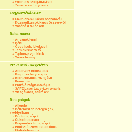
»
Wellness szolgáltatások
»
Zsírégetés-fogyókúra
Fogyasztóvédelem
»
Élelmiszerek káros összetevői
»
Kozmetikumok káros összetevői
»
Vásárlási tanácsok
Baba-mama
»
Anyának lenni
»
Bébi
»
Óvodások, iskolások
»
Termékismertető
»
Tudományos hírek
»
Várandósság
Prevenció - megelőzés
»
Alternatív módszerek
»
Bioptron fényterápia
»
Biorezonancia vizsgálat
»
Prevenció
»
Pulzáló mágnesterápia
»
SAFE Laser Lágylézer terápia
»
Vizsgálatok, szűrések
Betegségek
»
Allergia
»
Bélrendszeri betegségek,
probiotikum
»
Bőrbetegségek
»
Cukorbetegség
»
Daganatos betegségek
»
Emésztőszervi betegségek
»
Ételintolerancia