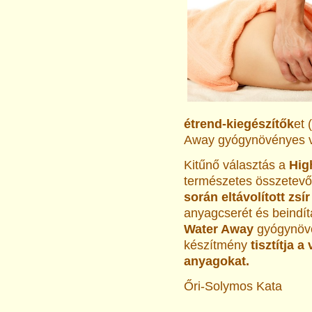
étrend-kiegészítők
et 
Away gyógynövényes ví
Kitűnő választás a
Hig
természetes összetevői
során eltávolított zs
anyagcserét és beindít
Water Away
gyógynövén
készítmény
tisztítja 
anyagokat.
Őri-Solymos Kata