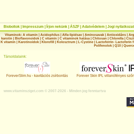
Bioboltok
|
Impresszum
|
Írjon nekünk
|
ÁSZF
|
Adatvédelem
|
Jogi nyilatkozat
Vitaminok:
A vitamin
|
Acidophilus
|
Alfa-lipidsav
|
Aminosavak
|
Antioxidáns
|
Arg
karotin
|
Bioflavonoidok
|
C vitamin
|
C vitaminok hatása
|
Chitosan
|
Chlorella
|
Ciszt
K vitamin
|
Karotinoidok
|
Klorofill
|
Kolosztrum
|
L-Cystine
|
Lactoferrin- Lactoferin 
Polifenolok
|
Q10
|
Querc
Társoldalaink:
ForeverSlim.hu - kavitációs zsírbontás
Forever Skin IPL villanófényes szőr
www.vitaminsziget.com © 2007-2026 - Minden jog fenntartva