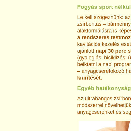
Fogyás sport nélkü
Le kell szögeznünk: az
zsírbontás – bármennyi
alakformálásra is képe
a rendszeres testmoz
kavitációs kezelés ese
ajánlott
napi 30 perc s
(gyaloglás, biciklizés, 
beiktatni a napi progr
– anyagcserefokozó ha
kiürítését.
Egyéb hatékonyság
Az ultrahangos zsírbo
módszerrel növelhetjük
anyagcserénket és segí