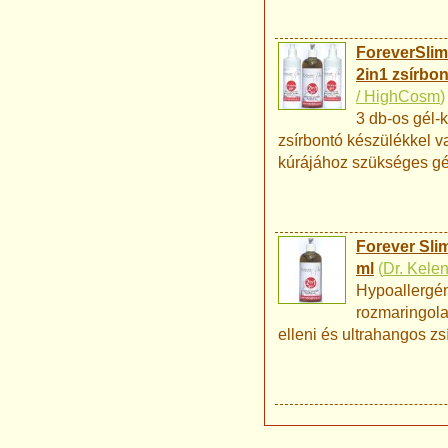
ForeverSlim
2in1 zsírbon
/ HighCosm
)
3 db-os gél-
zsírbontó készülékkel v
kúrájához szükséges gé
Forever Slim
ml
(
Dr. Kele
Hypoallergén
rozmaringola
elleni és ultrahangos z