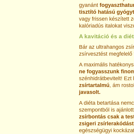
gyanánt
fogyaszthatu
tisztító hatású gyógy
vagy frissen készített 
kalóriadús italokat visz
A kavitáció és a dié
Bár az ultrahangos zs
zsírvesztést megfelelő 
A maximális hatékony
ne fogyasszunk finom
szénhidrátbevitelt! Ez
zsírtartalmú
, ám rost
javasolt.
A diéta betartása nem
szempontból is ajánlot
zsírbontás csak a tes
zsigeri zsírlerakódás
egészségügyi kockáza