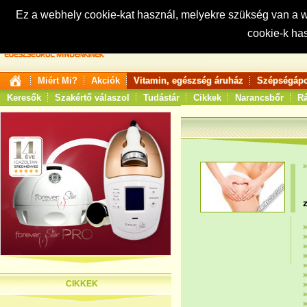
Ez a webhely cookie-kat használ, melyekre szükség van a
cookie-k ha
Keresés:
Miért Mi?
Akciók
Vitamin, egészség áruház
Szépségápo
Keresők
Szakértő válaszol
Tudástár
Cikkek
Narancsbőr
Rá
CIKKEK