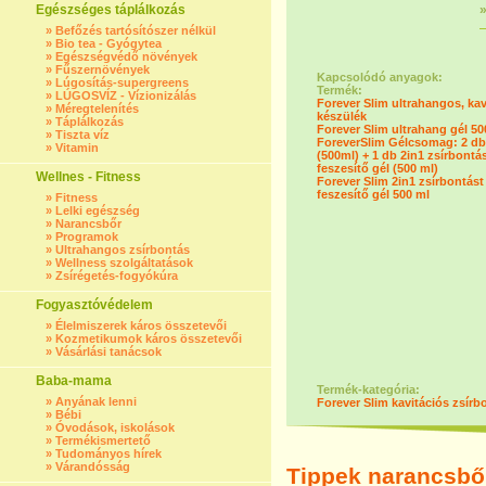
Egészséges táplálkozás
»
Befőzés tartósítószer nélkül
»
Bio tea - Gyógytea
»
Egészségvédő növények
»
Fűszernövények
Kapcsolódó anyagok:
»
Lúgosítás-supergreens
Termék:
»
LÚGOSVÍZ - Vízionizálás
Forever Slim ultrahangos, kav
»
Méregtelenítés
készülék
»
Táplálkozás
Forever Slim ultrahang gél 50
»
Tiszta víz
ForeverSlim Gélcsomag: 2 db
»
Vitamin
(500ml) + 1 db 2in1 zsírbontás
feszesítő gél (500 ml)
Wellnes - Fitness
Forever Slim 2in1 zsírbontást
feszesítő gél 500 ml
»
Fitness
»
Lelki egészség
»
Narancsbőr
»
Programok
»
Ultrahangos zsírbontás
»
Wellness szolgáltatások
»
Zsírégetés-fogyókúra
Fogyasztóvédelem
»
Élelmiszerek káros összetevői
»
Kozmetikumok káros összetevői
»
Vásárlási tanácsok
Baba-mama
Termék-kategória:
»
Anyának lenni
Forever Slim kavitációs zsírb
»
Bébi
»
Óvodások, iskolások
»
Termékismertető
»
Tudományos hírek
»
Várandósság
Tippek narancsbő