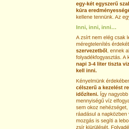
egy-két egyszerű sza
kúra eredményesség
kellene tennünk. Az egy
Inni, inni, inni…
A zsírt nem elég csak l
méregtelenítés érdek
szervezetből
, ennek a
folyadékfogyasztás. A 
napi 3-4 liter tiszta vi
kell inni.
Kényelmünk érdekébe
célszerű a kezelést r
időzíteni.
Így nagyobb
mennyiségű víz elfogy
sem okoz nehézséget,
ráadásul a napközben 
mozgás is segíti a lebo
zsír kiürülését. Folyad