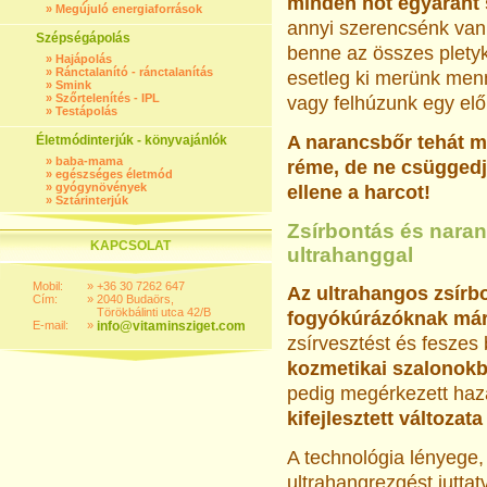
minden nőt egyaránt s
»
Megújuló energiaforrások
annyi szerencsénk van
Szépségápolás
benne az összes plety
»
Hajápolás
»
Ránctalanító - ránctalanítás
esetleg ki merünk menn
»
Smink
»
Szőrtelenítés - IPL
vagy felhúzunk egy elő
»
Testápolás
A narancsbőr tehát 
Életmódinterjúk - könyvajánlók
»
baba-mama
réme, de ne csüggedj
»
egészséges életmód
»
gyógynövények
ellene a harcot!
»
Sztárinterjúk
Zsírbontás és nara
KAPCSOLAT
ultrahanggal
Mobil:
»
+36 30 7262 647
Az ultrahangos zsírbo
Cím:
»
2040 Budaörs,
Törökbálinti utca 42/B
fogyókúrázóknak már 
E-mail:
»
info@vitaminsziget.com
zsírvesztést és feszes
kozmetikai szalonokb
pedig megérkezett ha
kifejlesztett változata 
A technológia lényege,
ultrahangrezgést jutta