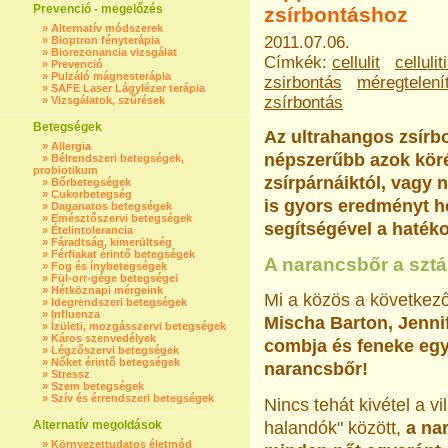
Prevenció - megelőzés
zsírbontáshoz
»
Alternatív módszerek
2011.07.06.
»
Bioptron fényterápia
»
Biorezonancia vizsgálat
Címkék:
cellulit
cellulit
»
Prevenció
»
Pulzáló mágnesterápia
zsirbontás
méregtelení
»
SAFE Laser Lágylézer terápia
zsírbontás
»
Vizsgálatok, szűrések
Betegségek
Az ultrahangos zsírb
»
Allergia
népszerűbb azok kör
»
Bélrendszeri betegségek,
probiotikum
zsírpárnáiktól, vagy
»
Bőrbetegségek
»
Cukorbetegség
is gyors eredményt h
»
Daganatos betegségek
»
Emésztőszervi betegségek
segítségével a haték
»
Ételintolerancia
»
Fáradtság, kimerültség
»
Férfiakat érintő betegségek
A narancsbőr a sztár
»
Fog és ínybetegségek
»
Fül-orr-gége betegségei
»
Hétköznapi mérgeink
Mi a közös a követke
»
Idegrendszeri betegségek
»
Influenza
Mischa Barton, Jenni
»
Ízületi, mozgásszervi betegségek
»
Káros szenvedélyek
combja és feneke eg
»
Légzőszervi betegségek
»
Nőket érintő betegségek
narancsbőr!
»
Stressz
»
Szem betegségek
»
Szív és érrendszeri betegségek
Nincs tehát kivétel a vi
Alternatív megoldások
halandók" között,
a nar
»
Környezettudatos életmód