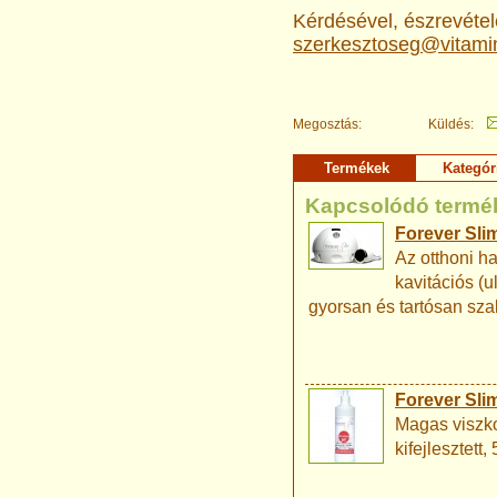
Kérdésével, észrevételé
szerkesztoseg@vitami
Megosztás:
Küldés:
Termékek
Kategór
Kapcsolódó termé
Forever Sli
Az otthoni ha
kavitációs (
gyorsan és tartósan sza
Forever Slim
Magas viszko
kifejlesztett