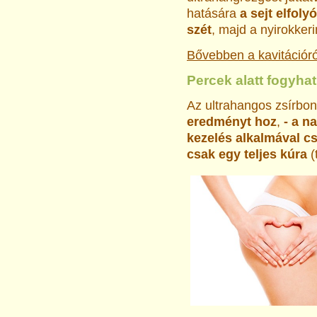
hatására
a sejt elfol
szét
, majd a nyirokkeri
Bővebben a kavitációr
Percek alatt fogyha
Az ultrahangos zsírbo
eredményt hoz
,
- a n
kezelés alkalmával cs
csak
egy teljes kúra
(