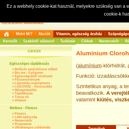
Ez a webhely cookie-kat használ, melyekre szükség van a
cookie-k ha
Keresés:
Miért Mi?
Akciók
Vitamin, egészség áruház
Szépségápo
Keresők
Szakértő válaszol
Tudástár
Cikkek
Narancsbőr
Rá
CIKKEK
Alumínium Cloroh
Egészséges táplálkozás
(
alumínium
-klórhidrát,
»
Befőzés tartósítószer nélkül
»
Bio tea - Gyógytea
Funkció: izzadáscsökke
»
Egészségvédő növények
»
Fűszernövények
»
Lúgosítás-supergreens
Szintetikus anyag, a 
»
LÚGOSVÍZ - Vízionizálás
»
Méregtelenítés
beavatkozik.
A verejté
»
Táplálkozás
»
Tiszta víz
valamint
kiütés, viszk
»
Vitamin
Wellnes - Fitness
»
Fitness
»
Lelki egészség
»
Narancsbőr
»
Programok
»
Ultrahangos zsírbontás
Termékek
K