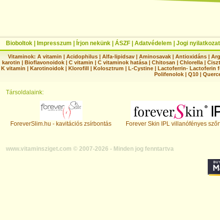
Bioboltok
|
Impresszum
|
Írjon nekünk
|
ÁSZF
|
Adatvédelem
|
Jogi nyilatkozat
Vitaminok:
A vitamin
|
Acidophilus
|
Alfa-lipidsav
|
Aminosavak
|
Antioxidáns
|
Arg
karotin
|
Bioflavonoidok
|
C vitamin
|
C vitaminok hatása
|
Chitosan
|
Chlorella
|
Ciszt
K vitamin
|
Karotinoidok
|
Klorofill
|
Kolosztrum
|
L-Cystine
|
Lactoferrin- Lactoferin 
Polifenolok
|
Q10
|
Querc
Társoldalaink:
ForeverSlim.hu - kavitációs zsírbontás
Forever Skin IPL villanófényes szőr
www.vitaminsziget.com © 2007-2026 - Minden jog fenntartva