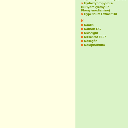
»
Hydroxypropyl-bis-
(N.Hydroxyethyl-P-
Phenylenediamine)
»
Hypericum Extract/Oil
K
»
Kaolin
»
Kathon CG
»
Kieselgur
»
Kirschrot E127
»
Kollagén
»
Kolophonium