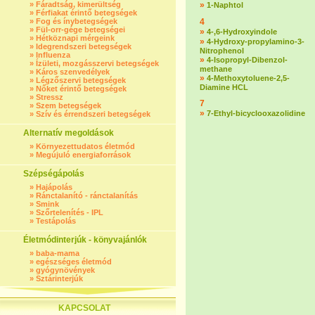
»
Fáradtság, kimerültség
»
1-Naphtol
»
Férfiakat érintő betegségek
»
Fog és ínybetegségek
4
»
Fül-orr-gége betegségei
»
4-,6-Hydroxyindole
»
Hétköznapi mérgeink
»
4-Hydroxy-propylamino-3-
»
Idegrendszeri betegségek
Nitrophenol
»
Influenza
»
4-Isopropyl-Dibenzol-
»
Ízületi, mozgásszervi betegségek
methane
»
Káros szenvedélyek
»
4-Methoxytoluene-2,5-
»
Légzőszervi betegségek
Diamine HCL
»
Nőket érintő betegségek
»
Stressz
7
»
Szem betegségek
»
7-Ethyl-bicyclooxazolidine
»
Szív és érrendszeri betegségek
Alternatív megoldások
»
Környezettudatos életmód
»
Megújuló energiaforrások
Szépségápolás
»
Hajápolás
»
Ránctalanító - ránctalanítás
»
Smink
»
Szőrtelenítés - IPL
»
Testápolás
Életmódinterjúk - könyvajánlók
»
baba-mama
»
egészséges életmód
»
gyógynövények
»
Sztárinterjúk
KAPCSOLAT