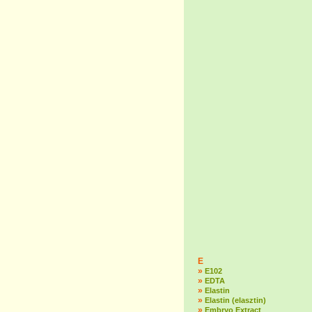
E
»
E102
»
EDTA
»
Elastin
»
Elastin (elasztin)
»
Embryo Extract