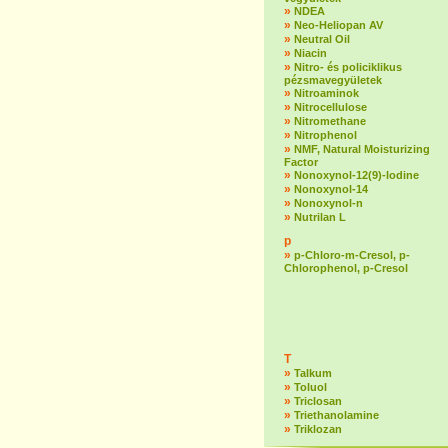
»
NDEA
»
Neo-Heliopan AV
»
Neutral Oil
»
Niacin
»
Nitro- és policiklikus
pézsmavegyületek
»
Nitroaminok
»
Nitrocellulose
»
Nitromethane
»
Nitrophenol
»
NMF, Natural Moisturizing
Factor
»
Nonoxynol-12(9)-lodine
»
Nonoxynol-14
»
Nonoxynol-n
»
Nutrilan L
p
»
p-Chloro-m-Cresol, p-
Chlorophenol, p-Cresol
T
»
Talkum
»
Toluol
»
Triclosan
»
Triethanolamine
»
Triklozan