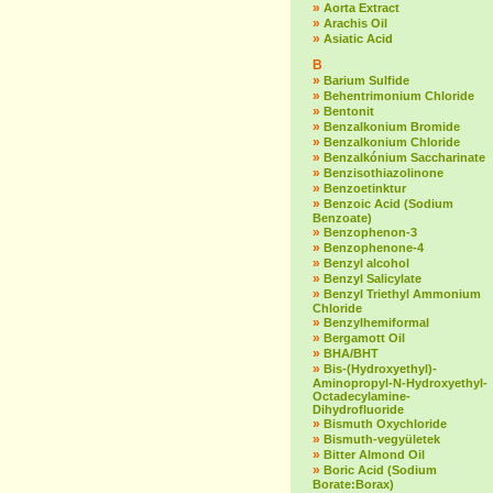
»
Aorta Extract
»
Arachis Oil
»
Asiatic Acid
B
»
Barium Sulfide
»
Behentrimonium Chloride
»
Bentonit
»
Benzalkonium Bromide
»
Benzalkonium Chloride
»
Benzalkónium Saccharinate
»
Benzisothiazolinone
»
Benzoetinktur
»
Benzoic Acid (Sodium
Benzoate)
»
Benzophenon-3
»
Benzophenone-4
»
Benzyl alcohol
»
Benzyl Salicylate
»
Benzyl Triethyl Ammonium
Chloride
»
Benzylhemiformal
»
Bergamott Oil
»
BHA/BHT
»
Bis-(Hydroxyethyl)-
Aminopropyl-N-Hydroxyethyl-
Octadecylamine-
Dihydrofluoride
»
Bismuth Oxychloride
»
Bismuth-vegyületek
»
Bitter Almond Oil
»
Boric Acid (Sodium
Borate:Borax)