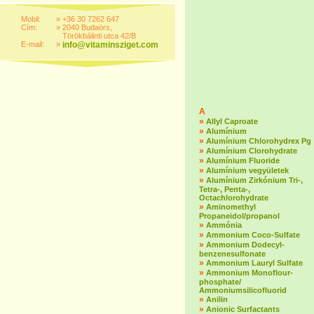
Mobil:
»
+36 30 7262 647
Cím:
»
2040 Budaörs,
Törökbálinti utca 42/B
E-mail:
»
info@vitaminsziget.com
A
»
Allyl Caproate
»
Alumínium
»
Alumínium Chlorohydrex Pg
»
Alumínium Clorohydrate
»
Alumínium Fluoride
»
Alumínium vegyületek
»
Alumínium Zirkónium Tri-,
Tetra-, Penta-,
Octachlorohydrate
»
Aminomethyl
Propaneidol/propanol
»
Ammónia
»
Ammonium Coco-Sulfate
»
Ammonium Dodecyl-
benzenesulfonate
»
Ammonium Lauryl Sulfate
»
Ammonium Monoflour-
phosphate/
Ammoniumsilicofluorid
»
Anilin
»
Anionic Surfactants