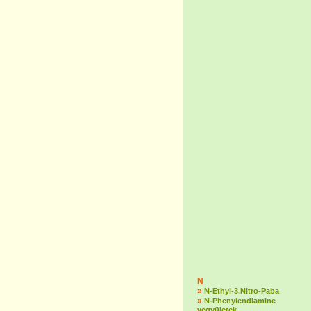
N
»
N-Ethyl-3.Nitro-Paba
»
N-Phenylendiamine
vegyületek