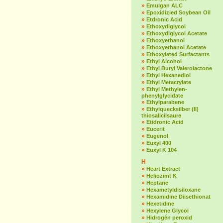
»
Emulgan ALC
»
Epoxidizied Soybean Oil
»
Etdronic Acid
»
Ethoxydiglycol
»
Ethoxydiglycol Acetate
»
Ethoxyethanol
»
Ethoxyethanol Acetate
»
Ethoxylated Surfactants
»
Ethyl Alcohol
»
Ethyl Butyl Valerolactone
»
Ethyl Hexanediol
»
Ethyl Metacrylate
»
Ethyl Methylen-
phenylglycidate
»
Ethylparabene
»
Ethylquecksilber (II)
thiosalicilsaure
»
Etidronic Acid
»
Eucerit
»
Eugenol
»
Euxyl 400
»
Euxyl K 104
H
»
Heart Extract
»
Heliozimt K
»
Heptane
»
Hexametyldisiloxane
»
Hexamidine Diisethionat
»
Hexetidine
»
Hexylene Glycol
»
Hidrogén peroxid