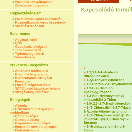
»
Wellness szolgáltatások
»
Zsírégetés-fogyókúra
Kapcsolódó termé
Fogyasztóvédelem
»
Élelmiszerek káros összetevői
»
Kozmetikumok káros összetevői
»
Vásárlási tanácsok
Baba-mama
»
Anyának lenni
»
Bébi
»
Óvodások, iskolások
»
Termékismertető
»
Tudományos hírek
»
Várandósság
Prevenció - megelőzés
1
»
Alternatív módszerek
»
1,2,3,4-Tetrahydro-6-
»
Bioptron fényterápia
Nitroquinoxaline
»
Biorezonancia vizsgálat
»
1,2,4,Trihydroxybenzene
»
Prevenció
»
1,2-Dibrom-2,4-Dicyanobuta
»
Pulzáló mágnesterápia
»
1,3-Bis-(Diamino-
»
SAFE Laser Lágylézer terápia
»
Vizsgálatok, szűrések
phenoxy)Propane
»
1,3-Bis-(Hydroxymethyl)-
Betegségek
Imidazolidin-2-Thion
»
1,5-,2,3-,2,7-,Naphtalenediol
»
Allergia
»
1-(3-Chloroallyl)-3,5,7-Triaza-
»
Bélrendszeri betegségek,
1-Azonia-Adamentanchorid
probiotikum
»
1-(4-Chlorphenoxyl)-1-(1 H-
»
Bőrbetegségek
Imidazol-1-yl)-3,3-Dimethyl-2-
»
Cukorbetegség
Butanon
»
Daganatos betegségek
»
1-Hydroxypyridin-Zinc-2-
»
Emésztőszervi betegségek
»
Ételintolerancia
Thion