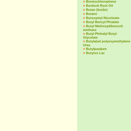
»
Bromochlorophene
»
Burdock Root Oil
»
Butan (bután)
»
Butane
»
Butoxyetyl Nicotinate
»
Butyl Benzyl Phtalate
»
Butyl Methoxydibenzoil-
methane
»
Butyl Phthalyl Butyl
Glycolate
»
Butylated polyoxymethylene
Urea
»
Butylparaben
»
Butyrus Lac