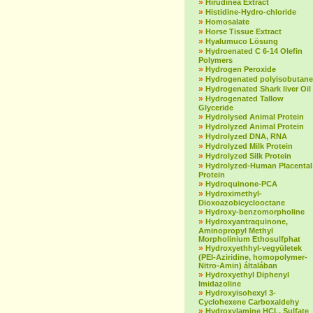
»
Hirudinea Extract
»
Histidine-Hydro-chloride
»
Homosalate
»
Horse Tissue Extract
»
Hyalumuco Lösung
»
Hydroenated C 6-14 Olefin
Polymers
»
Hydrogen Peroxide
»
Hydrogenated polyisobutane
»
Hydrogenated Shark liver Oil
»
Hydrogenated Tallow
Glyceride
»
Hydrolysed Animal Protein
»
Hydrolyzed Animal Protein
»
Hydrolyzed DNA, RNA
»
Hydrolyzed Milk Protein
»
Hydrolyzed Silk Protein
»
Hydrolyzed-Human Placental
Protein
»
Hydroquinone-PCA
»
Hydroximethyl-
Dioxoazobicyclooctane
»
Hydroxy-benzomorpholine
»
Hydroxyantraquinone,
Aminopropyl Methyl
Morpholinium Ethosulfphat
»
Hydroxyethhyl-vegyületek
(PEI-Aziridine, homopolymer-
Nitro-Amin) általában
»
Hydroxyethyl Diphenyl
Imidazoline
»
Hydroxyisohexyl 3-
Cyclohexene Carboxaldehy
»
Hydroxylamine HCL, Sulfate