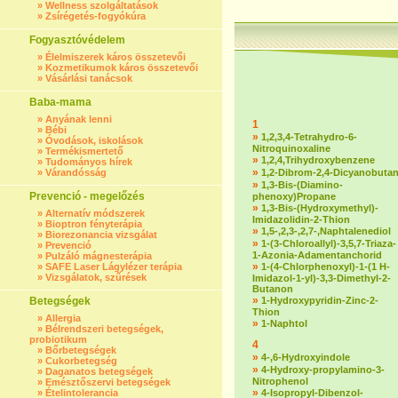
»
Wellness szolgáltatások
»
Zsírégetés-fogyókúra
Fogyasztóvédelem
»
Élelmiszerek káros összetevői
»
Kozmetikumok káros összetevői
»
Vásárlási tanácsok
Baba-mama
»
Anyának lenni
1
»
Bébi
»
1,2,3,4-Tetrahydro-6-
»
Óvodások, iskolások
Nitroquinoxaline
»
Termékismertető
»
1,2,4,Trihydroxybenzene
»
Tudományos hírek
»
»
Várandósság
1,2-Dibrom-2,4-Dicyanobuta
»
1,3-Bis-(Diamino-
Prevenció - megelőzés
phenoxy)Propane
»
1,3-Bis-(Hydroxymethyl)-
»
Alternatív módszerek
Imidazolidin-2-Thion
»
Bioptron fényterápia
»
1,5-,2,3-,2,7-,Naphtalenediol
»
Biorezonancia vizsgálat
»
1-(3-Chloroallyl)-3,5,7-Triaza-
»
Prevenció
1-Azonia-Adamentanchorid
»
Pulzáló mágnesterápia
»
»
SAFE Laser Lágylézer terápia
1-(4-Chlorphenoxyl)-1-(1 H-
»
Vizsgálatok, szűrések
Imidazol-1-yl)-3,3-Dimethyl-2-
Butanon
»
Betegségek
1-Hydroxypyridin-Zinc-2-
Thion
»
Allergia
»
1-Naphtol
»
Bélrendszeri betegségek,
probiotikum
4
»
Bőrbetegségek
»
4-,6-Hydroxyindole
»
Cukorbetegség
»
4-Hydroxy-propylamino-3-
»
Daganatos betegségek
Nitrophenol
»
Emésztőszervi betegségek
»
»
Ételintolerancia
4-Isopropyl-Dibenzol-