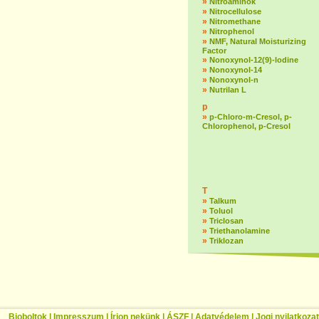
»
Nitroaminok
»
Nitrocellulose
»
Nitromethane
»
Nitrophenol
»
NMF, Natural Moisturizing
Factor
»
Nonoxynol-12(9)-lodine
»
Nonoxynol-14
»
Nonoxynol-n
»
Nutrilan L
p
»
p-Chloro-m-Cresol, p-
Chlorophenol, p-Cresol
T
»
Talkum
»
Toluol
»
Triclosan
»
Triethanolamine
»
Triklozan
Bioboltok
|
Impresszum
|
Írjon nekünk
|
ÁSZF
|
Adatvédelem
|
Jogi nyilatkozat