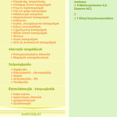
»
Fáradtság, kimerültség
methane
»
Férfiakat érintő betegségek
»
4-Methoxytoluene-2,5-
»
Fog és ínybetegségek
Diamine HCL
»
Fül-orr-gége betegségei
»
Hétköznapi mérgeink
7
»
Idegrendszeri betegségek
»
7-Ethyl-bicyclooxazolidine
»
Influenza
»
Ízületi, mozgásszervi betegségek
»
Káros szenvedélyek
»
Légzőszervi betegségek
»
Nőket érintő betegségek
»
Stressz
»
Szem betegségek
»
Szív és érrendszeri betegségek
Alternatív megoldások
»
Környezettudatos életmód
»
Megújuló energiaforrások
Szépségápolás
»
Hajápolás
»
Ránctalanító - ránctalanítás
»
Smink
»
Szőrtelenítés - IPL
»
Testápolás
Életmódinterjúk - könyvajánlók
»
baba-mama
»
egészséges életmód
»
gyógynövények
»
Sztárinterjúk
KAPCSOLAT