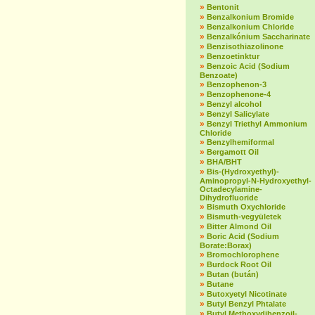
»
Bentonit
»
Benzalkonium Bromide
»
Benzalkonium Chloride
»
Benzalkónium Saccharinate
»
Benzisothiazolinone
»
Benzoetinktur
»
Benzoic Acid (Sodium
Benzoate)
»
Benzophenon-3
»
Benzophenone-4
»
Benzyl alcohol
»
Benzyl Salicylate
»
Benzyl Triethyl Ammonium
Chloride
»
Benzylhemiformal
»
Bergamott Oil
»
BHA/BHT
»
Bis-(Hydroxyethyl)-
Aminopropyl-N-Hydroxyethyl-
Octadecylamine-
Dihydrofluoride
»
Bismuth Oxychloride
»
Bismuth-vegyületek
»
Bitter Almond Oil
»
Boric Acid (Sodium
Borate:Borax)
»
Bromochlorophene
»
Burdock Root Oil
»
Butan (bután)
»
Butane
»
Butoxyetyl Nicotinate
»
Butyl Benzyl Phtalate
»
Butyl Methoxydibenzoil-