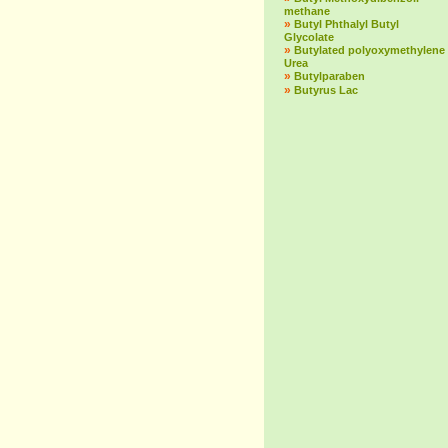
methane
»
Butyl Phthalyl Butyl
Glycolate
»
Butylated polyoxymethylene
Urea
»
Butylparaben
»
Butyrus Lac