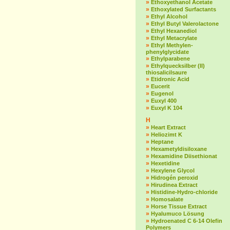
»
Ethoxyethanol Acetate
»
Ethoxylated Surfactants
»
Ethyl Alcohol
»
Ethyl Butyl Valerolactone
»
Ethyl Hexanediol
»
Ethyl Metacrylate
»
Ethyl Methylen-
phenylglycidate
»
Ethylparabene
»
Ethylquecksilber (II)
thiosalicilsaure
»
Etidronic Acid
»
Eucerit
»
Eugenol
»
Euxyl 400
»
Euxyl K 104
H
»
Heart Extract
»
Heliozimt K
»
Heptane
»
Hexametyldisiloxane
»
Hexamidine Diisethionat
»
Hexetidine
»
Hexylene Glycol
»
Hidrogén peroxid
»
Hirudinea Extract
»
Histidine-Hydro-chloride
»
Homosalate
»
Horse Tissue Extract
»
Hyalumuco Lösung
»
Hydroenated C 6-14 Olefin
Polymers