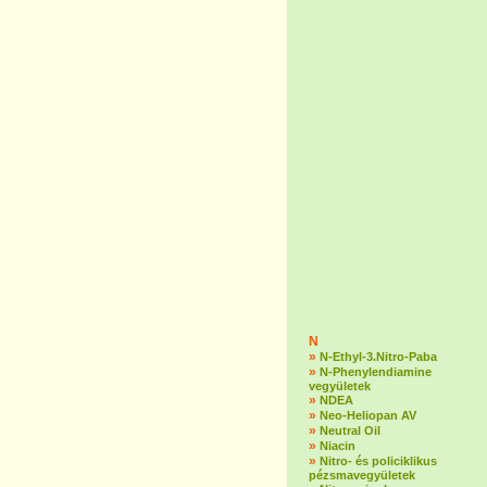
N
»
N-Ethyl-3.Nitro-Paba
»
N-Phenylendiamine
vegyületek
»
NDEA
»
Neo-Heliopan AV
»
Neutral Oil
»
Niacin
»
Nitro- és policiklikus
pézsmavegyületek