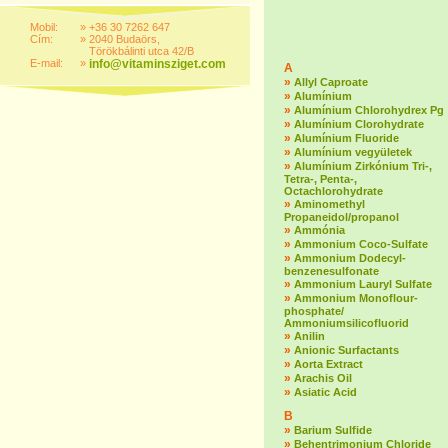
Mobil:
»
+36 30 7262 647
Cím:
»
2040 Budaörs,
Törökbálinti utca 42/B
E-mail:
»
info@vitaminsziget.com
A
»
Allyl Caproate
»
Alumínium
»
Alumínium Chlorohydrex Pg
»
Alumínium Clorohydrate
»
Alumínium Fluoride
»
Alumínium vegyületek
»
Alumínium Zirkónium Tri-,
Tetra-, Penta-,
Octachlorohydrate
»
Aminomethyl
Propaneidol/propanol
»
Ammónia
»
Ammonium Coco-Sulfate
»
Ammonium Dodecyl-
benzenesulfonate
»
Ammonium Lauryl Sulfate
»
Ammonium Monoflour-
phosphate/
Ammoniumsilicofluorid
»
Anilin
»
Anionic Surfactants
»
Aorta Extract
»
Arachis Oil
»
Asiatic Acid
B
»
Barium Sulfide
»
Behentrimonium Chloride