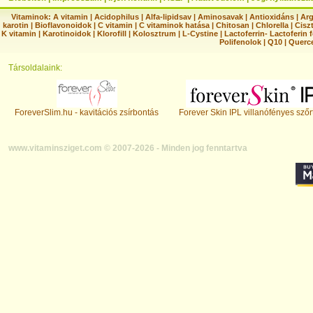
Vitaminok:
A vitamin
|
Acidophilus
|
Alfa-lipidsav
|
Aminosavak
|
Antioxidáns
|
Arg
karotin
|
Bioflavonoidok
|
C vitamin
|
C vitaminok hatása
|
Chitosan
|
Chlorella
|
Ciszt
K vitamin
|
Karotinoidok
|
Klorofill
|
Kolosztrum
|
L-Cystine
|
Lactoferrin- Lactoferin 
Polifenolok
|
Q10
|
Querc
Társoldalaink:
ForeverSlim.hu - kavitációs zsírbontás
Forever Skin IPL villanófényes szőr
www.vitaminsziget.com © 2007-2026 - Minden jog fenntartva