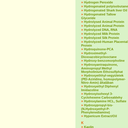
»
Hydrogen Peroxide
»
Hydrogenated polyisobutane
»
Hydrogenated Shark liver Oil
»
Hydrogenated Tallow
Glyceride
»
Hydrolysed Animal Protein
»
Hydrolyzed Animal Protein
»
Hydrolyzed DNA, RNA
»
Hydrolyzed Milk Protein
»
Hydrolyzed Silk Protein
»
Hydrolyzed-Human Placental
Protein
»
Hydroquinone-PCA
»
Hydroximethyl-
Dioxoazobicyclooctane
»
Hydroxy-benzomorpholine
»
Hydroxyantraquinone,
Aminopropyl Methyl
Morpholinium Ethosulfphat
»
Hydroxyethhyl-vegyületek
(PEI-Aziridine, homopolymer-
Nitro-Amin) általában
»
Hydroxyethyl Diphenyl
Imidazoline
»
Hydroxyisohexyl 3-
Cyclohexene Carboxaldehy
»
Hydroxylamine HCL, Sulfate
»
Hydroxypropyl-bis-
(N.Hydroxyethyl-P-
Phenylenediamine)
»
Hypericum Extract/Oil
K
»
Kaolin