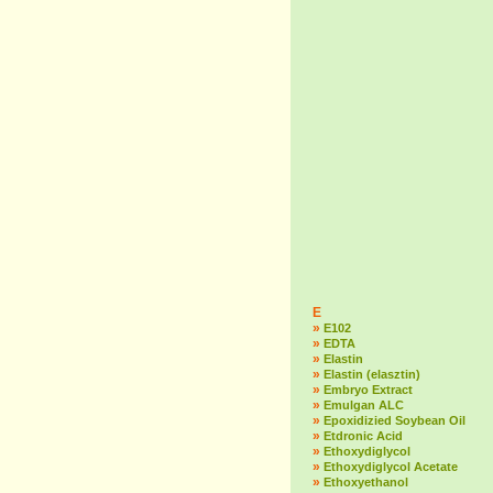
E
»
E102
»
EDTA
»
Elastin
»
Elastin (elasztin)
»
Embryo Extract
»
Emulgan ALC
»
Epoxidizied Soybean Oil
»
Etdronic Acid
»
Ethoxydiglycol
»
Ethoxydiglycol Acetate
»
Ethoxyethanol