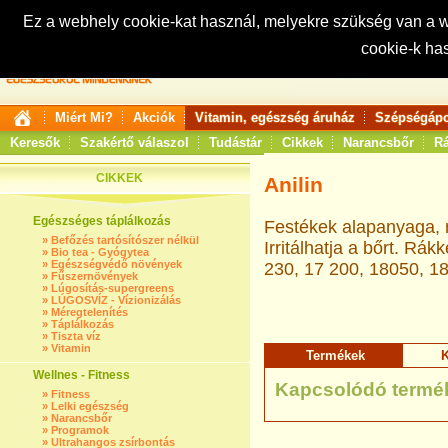
Ez a webhely cookie-kat használ, melyekre szükség van a
cookie-k ha
Keresés:
Miért Mi?
Akciók
Vitamin, egészség áruház
Szépségápo
Keresők
Szakértő válaszol
Tudástár
Cikkek
Narancsbőr
Rá
CIKKEK
Anilin
Egészséges táplálkozás
Festékek alapanyaga, m
»
Befőzés tartósítószer nélkül
Irritálhatja a bőrt. Rák
»
Bio tea - Gyógytea
»
Egészségvédő növények
230, 17 200, 18050, 18
»
Fűszernövények
»
Lúgosítás-supergreens
»
LÚGOSVÍZ - Vízionizálás
»
Méregtelenítés
»
Táplálkozás
»
Tiszta víz
»
Vitamin
Termékek
K
Wellnes - Fitness
Kapcsolódó termé
»
Fitness
»
Lelki egészség
»
Narancsbőr
»
Programok
»
Ultrahangos zsírbontás