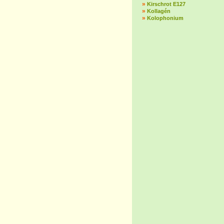
»
Kirschrot E127
»
Kollagén
»
Kolophonium