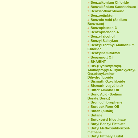
»
Benzalkonium Chloride
»
Benzalkónium Saccharinate
»
Benzisothiazolinone
»
Benzoetinktur
»
Benzoic Acid (Sodium
Benzoate)
»
Benzophenon-3
»
Benzophenone-4
»
Benzyl alcohol
»
Benzyl Salicylate
»
Benzyl Triethyl Ammonium
Chloride
»
Benzylhemiformal
»
Bergamott Oil
»
BHA/BHT
»
Bis-(Hydroxyethyl)-
Aminopropyl-N-Hydroxyethyl-
Octadecylamine-
Dihydrofluoride
»
Bismuth Oxychloride
»
Bismuth-vegyületek
»
Bitter Almond Oil
»
Boric Acid (Sodium
Borate:Borax)
»
Bromochlorophene
»
Burdock Root Oil
»
Butan (bután)
»
Butane
»
Butoxyetyl Nicotinate
»
Butyl Benzyl Phtalate
»
Butyl Methoxydibenzoil-
methane
»
Butyl Phthalyl Butyl