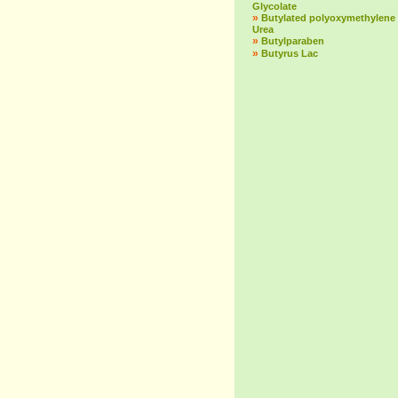
Glycolate
»
Butylated polyoxymethylene
Urea
»
Butylparaben
»
Butyrus Lac