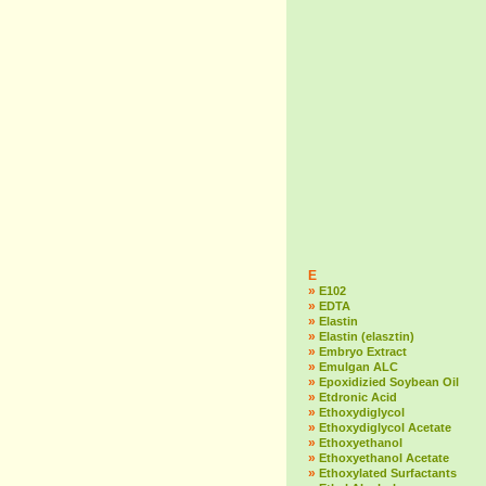
E
»
E102
»
EDTA
»
Elastin
»
Elastin (elasztin)
»
Embryo Extract
»
Emulgan ALC
»
Epoxidizied Soybean Oil
»
Etdronic Acid
»
Ethoxydiglycol
»
Ethoxydiglycol Acetate
»
Ethoxyethanol
»
Ethoxyethanol Acetate
»
Ethoxylated Surfactants