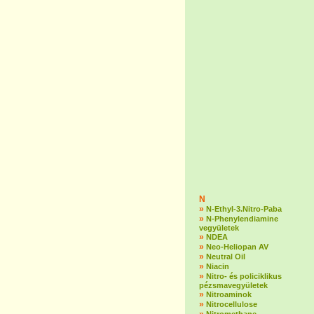
N
»
N-Ethyl-3.Nitro-Paba
»
N-Phenylendiamine
vegyületek
»
NDEA
»
Neo-Heliopan AV
»
Neutral Oil
»
Niacin
»
Nitro- és policiklikus
pézsmavegyületek
»
Nitroaminok
»
Nitrocellulose