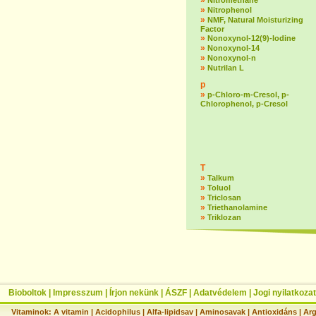
»
Nitromethane
»
Nitrophenol
»
NMF, Natural Moisturizing
Factor
»
Nonoxynol-12(9)-lodine
»
Nonoxynol-14
»
Nonoxynol-n
»
Nutrilan L
p
»
p-Chloro-m-Cresol, p-
Chlorophenol, p-Cresol
T
»
Talkum
»
Toluol
»
Triclosan
»
Triethanolamine
»
Triklozan
Bioboltok
|
Impresszum
|
Írjon nekünk
|
ÁSZF
|
Adatvédelem
|
Jogi nyilatkozat
Vitaminok:
A vitamin
|
Acidophilus
|
Alfa-lipidsav
|
Aminosavak
|
Antioxidáns
|
Arg