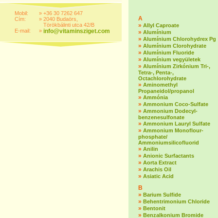
Mobil:
»
+36 30 7262 647
A
Cím:
»
2040 Budaörs,
Törökbálinti utca 42/B
»
Allyl Caproate
E-mail:
»
info@vitaminsziget.com
»
Alumínium
»
Alumínium Chlorohydrex Pg
»
Alumínium Clorohydrate
»
Alumínium Fluoride
»
Alumínium vegyületek
»
Alumínium Zirkónium Tri-,
Tetra-, Penta-,
Octachlorohydrate
»
Aminomethyl
Propaneidol/propanol
»
Ammónia
»
Ammonium Coco-Sulfate
»
Ammonium Dodecyl-
benzenesulfonate
»
Ammonium Lauryl Sulfate
»
Ammonium Monoflour-
phosphate/
Ammoniumsilicofluorid
»
Anilin
»
Anionic Surfactants
»
Aorta Extract
»
Arachis Oil
»
Asiatic Acid
B
»
Barium Sulfide
»
Behentrimonium Chloride
»
Bentonit
»
Benzalkonium Bromide