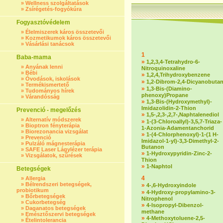
»
Wellness szolgáltatások
»
Zsírégetés-fogyókúra
Fogyasztóvédelem
»
Élelmiszerek káros összetevői
»
Kozmetikumok káros összetevői
»
Vásárlási tanácsok
1
Baba-mama
»
1,2,3,4-Tetrahydro-6-
»
Anyának lenni
Nitroquinoxaline
»
Bébi
»
1,2,4,Trihydroxybenzene
»
Óvodások, iskolások
»
1,2-Dibrom-2,4-Dicyanobuta
»
Termékismertető
»
1,3-Bis-(Diamino-
»
Tudományos hírek
phenoxy)Propane
»
Várandósság
»
1,3-Bis-(Hydroxymethyl)-
Imidazolidin-2-Thion
Prevenció - megelőzés
»
1,5-,2,3-,2,7-,Naphtalenediol
»
Alternatív módszerek
»
1-(3-Chloroallyl)-3,5,7-Triaza-
»
Bioptron fényterápia
1-Azonia-Adamentanchorid
»
Biorezonancia vizsgálat
»
1-(4-Chlorphenoxyl)-1-(1 H-
»
Prevenció
Imidazol-1-yl)-3,3-Dimethyl-2-
»
Pulzáló mágnesterápia
Butanon
»
SAFE Laser Lágylézer terápia
»
1-Hydroxypyridin-Zinc-2-
»
Vizsgálatok, szűrések
Thion
»
1-Naphtol
Betegségek
4
»
Allergia
»
Bélrendszeri betegségek,
»
4-,6-Hydroxyindole
probiotikum
»
4-Hydroxy-propylamino-3-
»
Bőrbetegségek
Nitrophenol
»
Cukorbetegség
»
4-Isopropyl-Dibenzol-
»
Daganatos betegségek
methane
»
Emésztőszervi betegségek
»
4-Methoxytoluene-2,5-
»
Ételintolerancia