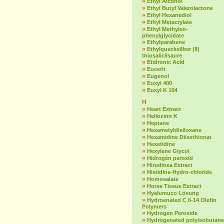
»
Ethyl Alcohol
»
Ethyl Butyl Valerolactone
»
Ethyl Hexanediol
»
Ethyl Metacrylate
»
Ethyl Methylen-
phenylglycidate
»
Ethylparabene
»
Ethylquecksilber (II)
thiosalicilsaure
»
Etidronic Acid
»
Eucerit
»
Eugenol
»
Euxyl 400
»
Euxyl K 104
H
»
Heart Extract
»
Heliozimt K
»
Heptane
»
Hexametyldisiloxane
»
Hexamidine Diisethionat
»
Hexetidine
»
Hexylene Glycol
»
Hidrogén peroxid
»
Hirudinea Extract
»
Histidine-Hydro-chloride
»
Homosalate
»
Horse Tissue Extract
»
Hyalumuco Lösung
»
Hydroenated C 6-14 Olefin
Polymers
»
Hydrogen Peroxide
»
Hydrogenated polyisobutane