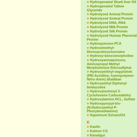
»
Hydrogenated Shark liver Oil
»
Hydrogenated Tallow
Glyceride
»
Hydrolysed Animal Protein
»
Hydrolyzed Animal Protein
»
Hydrolyzed DNA, RNA
»
Hydrolyzed Milk Protein
»
Hydrolyzed Silk Protein
»
Hydrolyzed-Human Placental
Protein
»
Hydroquinone-PCA
»
Hydroximethyl-
Dioxoazobicyclooctane
»
Hydroxy-benzomorpholine
»
Hydroxyantraquinone,
Aminopropyl Methyl
Morpholinium Ethosulfphat
»
Hydroxyethhyl-vegyületek
(PEI-Aziridine, homopolymer-
Nitro-Amin) általában
»
Hydroxyethyl Diphenyl
Imidazoline
»
Hydroxyisohexyl 3-
Cyclohexene Carboxaldehy
»
Hydroxylamine HCL, Sulfate
»
Hydroxypropyl-bis-
(N.Hydroxyethyl-P-
Phenylenediamine)
»
Hypericum Extract/Oil
K
»
Kaolin
»
Kathon CG
»
Kieselgur