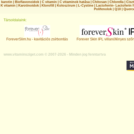
karotin
|
Bioflavonoidok
|
C vitamin
|
C vitaminok hatása
|
Chitosan
|
Chlorella
|
Ciszt
K vitamin
|
Karotinoidok
|
Klorofill
|
Kolosztrum
|
L-Cystine
|
Lactoferrin- Lactoferin 
Polifenolok
|
Q10
|
Querc
Társoldalaink:
ForeverSlim.hu - kavitációs zsírbontás
Forever Skin IPL villanófényes szőr
www.vitaminsziget.com © 2007-2026 - Minden jog fenntartva