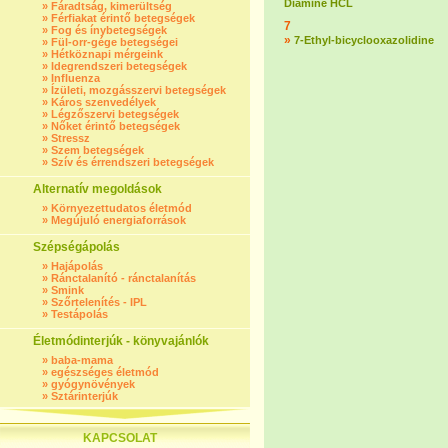
Diamine HCL
»
Fáradtság, kimerültség
»
Férfiakat érintő betegségek
7
»
Fog és ínybetegségek
»
7-Ethyl-bicyclooxazolidine
»
Fül-orr-gége betegségei
»
Hétköznapi mérgeink
»
Idegrendszeri betegségek
»
Influenza
»
Ízületi, mozgásszervi betegségek
»
Káros szenvedélyek
»
Légzőszervi betegségek
»
Nőket érintő betegségek
»
Stressz
»
Szem betegségek
»
Szív és érrendszeri betegségek
Alternatív megoldások
»
Környezettudatos életmód
»
Megújuló energiaforrások
Szépségápolás
»
Hajápolás
»
Ránctalanító - ránctalanítás
»
Smink
»
Szőrtelenítés - IPL
»
Testápolás
Életmódinterjúk - könyvajánlók
»
baba-mama
»
egészséges életmód
»
gyógynövények
»
Sztárinterjúk
KAPCSOLAT