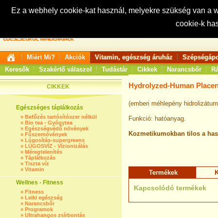
Ez a webhely cookie-kat használ, melyekre szükség van a
cookie-k ha
Keresés:
Miért Mi?
Akciók
Vitamin, egészség áruház
Szépségápo
Keresők
Szakértő válaszol
Tudástár
Cikkek
Narancsbőr
Rá
Hydrolyzed-Human Placent
CIKKEK
(emberi méhlepény hidrolizátum
Egészséges táplálkozás
»
Befőzés tartósítószer nélkül
Funkció: hatóanyag.
»
Bio tea - Gyógytea
»
Egészségvédő növények
Kozmetikumokban tilos a has
»
Fűszernövények
»
Lúgosítás-supergreens
»
LÚGOSVÍZ - Vízionizálás
»
Méregtelenítés
»
Táplálkozás
»
Tiszta víz
»
Vitamin
Termékek
K
Wellnes - Fitness
Kapcsolódó termékek
»
Fitness
»
Lelki egészség
»
Narancsbőr
»
Programok
»
Ultrahangos zsírbontás