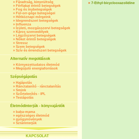
»
Fáradtság, kimerültség
»
7-Ethyl-bicyclooxazolidine
»
Férfiakat érintő betegségek
»
Fog és ínybetegségek
»
Fül-orr-gége betegségei
»
Hétköznapi mérgeink
»
Idegrendszeri betegségek
»
Influenza
»
Ízületi, mozgásszervi betegségek
»
Káros szenvedélyek
»
Légzőszervi betegségek
»
Nőket érintő betegségek
»
Stressz
»
Szem betegségek
»
Szív és érrendszeri betegségek
Alternatív megoldások
»
Környezettudatos életmód
»
Megújuló energiaforrások
Szépségápolás
»
Hajápolás
»
Ránctalanító - ránctalanítás
»
Smink
»
Szőrtelenítés - IPL
»
Testápolás
Életmódinterjúk - könyvajánlók
»
baba-mama
»
egészséges életmód
»
gyógynövények
»
Sztárinterjúk
KAPCSOLAT