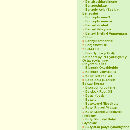
»
Benzisothiazolinone
»
Benzoetinktur
»
Benzoic Acid (Sodium
Benzoate)
»
Benzophenon-3
»
Benzophenone-4
»
Benzyl alcohol
»
Benzyl Salicylate
»
Benzyl Triethyl Ammonium
Chloride
»
Benzylhemiformal
»
Bergamott Oil
»
BHA/BHT
»
Bis-(Hydroxyethyl)-
Aminopropyl-N-Hydroxyethyl-
Octadecylamine-
Dihydrofluoride
»
Bismuth Oxychloride
»
Bismuth-vegyületek
»
Bitter Almond Oil
»
Boric Acid (Sodium
Borate:Borax)
»
Bromochlorophene
»
Burdock Root Oil
»
Butan (bután)
»
Butane
»
Butoxyetyl Nicotinate
»
Butyl Benzyl Phtalate
»
Butyl Methoxydibenzoil-
methane
»
Butyl Phthalyl Butyl
Glycolate
»
Butylated polyoxymethylene