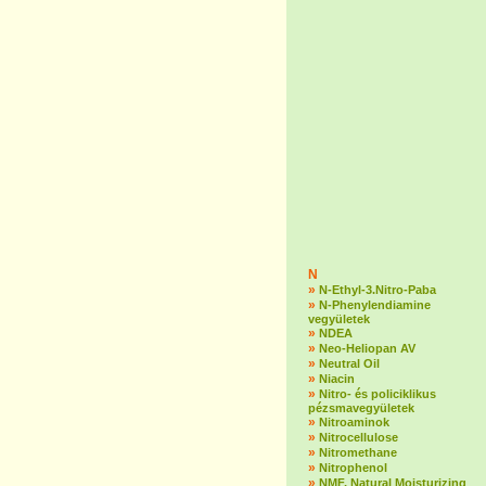
N
»
N-Ethyl-3.Nitro-Paba
»
N-Phenylendiamine
vegyületek
»
NDEA
»
Neo-Heliopan AV
»
Neutral Oil
»
Niacin
»
Nitro- és policiklikus
pézsmavegyületek
»
Nitroaminok
»
Nitrocellulose
»
Nitromethane
»
Nitrophenol
»
NMF, Natural Moisturizing