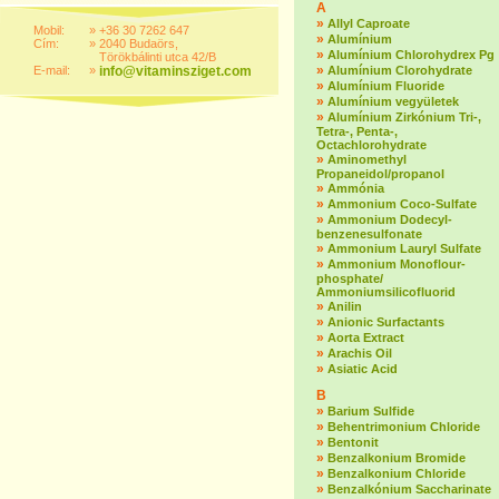
A
»
Allyl Caproate
Mobil:
»
+36 30 7262 647
»
Alumínium
Cím:
»
2040 Budaörs,
»
Alumínium Chlorohydrex Pg
Törökbálinti utca 42/B
»
E-mail:
»
info@vitaminsziget.com
Alumínium Clorohydrate
»
Alumínium Fluoride
»
Alumínium vegyületek
»
Alumínium Zirkónium Tri-,
Tetra-, Penta-,
Octachlorohydrate
»
Aminomethyl
Propaneidol/propanol
»
Ammónia
»
Ammonium Coco-Sulfate
»
Ammonium Dodecyl-
benzenesulfonate
»
Ammonium Lauryl Sulfate
»
Ammonium Monoflour-
phosphate/
Ammoniumsilicofluorid
»
Anilin
»
Anionic Surfactants
»
Aorta Extract
»
Arachis Oil
»
Asiatic Acid
B
»
Barium Sulfide
»
Behentrimonium Chloride
»
Bentonit
»
Benzalkonium Bromide
»
Benzalkonium Chloride
»
Benzalkónium Saccharinate