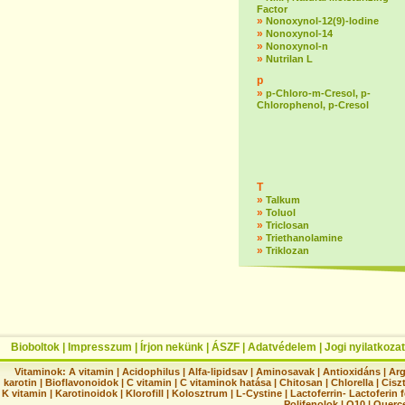
Factor
»
Nonoxynol-12(9)-lodine
»
Nonoxynol-14
»
Nonoxynol-n
»
Nutrilan L
p
»
p-Chloro-m-Cresol, p-
Chlorophenol, p-Cresol
T
»
Talkum
»
Toluol
»
Triclosan
»
Triethanolamine
»
Triklozan
Bioboltok
|
Impresszum
|
Írjon nekünk
|
ÁSZF
|
Adatvédelem
|
Jogi nyilatkozat
Vitaminok:
A vitamin
|
Acidophilus
|
Alfa-lipidsav
|
Aminosavak
|
Antioxidáns
|
Arg
karotin
|
Bioflavonoidok
|
C vitamin
|
C vitaminok hatása
|
Chitosan
|
Chlorella
|
Ciszt
K vitamin
|
Karotinoidok
|
Klorofill
|
Kolosztrum
|
L-Cystine
|
Lactoferrin- Lactoferin 
Polifenolok
|
Q10
|
Querc