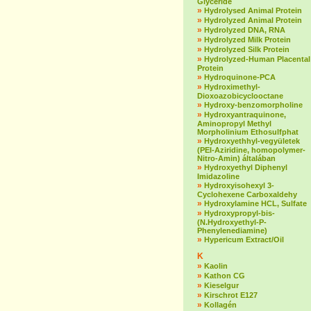
Glyceride
»
Hydrolysed Animal Protein
»
Hydrolyzed Animal Protein
»
Hydrolyzed DNA, RNA
»
Hydrolyzed Milk Protein
»
Hydrolyzed Silk Protein
»
Hydrolyzed-Human Placental
Protein
»
Hydroquinone-PCA
»
Hydroximethyl-
Dioxoazobicyclooctane
»
Hydroxy-benzomorpholine
»
Hydroxyantraquinone,
Aminopropyl Methyl
Morpholinium Ethosulfphat
»
Hydroxyethhyl-vegyületek
(PEI-Aziridine, homopolymer-
Nitro-Amin) általában
»
Hydroxyethyl Diphenyl
Imidazoline
»
Hydroxyisohexyl 3-
Cyclohexene Carboxaldehy
»
Hydroxylamine HCL, Sulfate
»
Hydroxypropyl-bis-
(N.Hydroxyethyl-P-
Phenylenediamine)
»
Hypericum Extract/Oil
K
»
Kaolin
»
Kathon CG
»
Kieselgur
»
Kirschrot E127
»
Kollagén