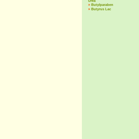
Urea
»
Butylparaben
»
Butyrus Lac