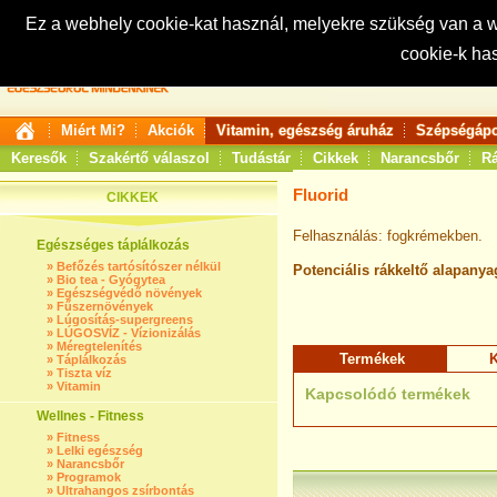
Ez a webhely cookie-kat használ, melyekre szükség van a
cookie-k ha
Keresés:
Miért Mi?
Akciók
Vitamin, egészség áruház
Szépségápo
Keresők
Szakértő válaszol
Tudástár
Cikkek
Narancsbőr
Rá
Fluorid
CIKKEK
Felhasználás: fogkrémekben.
Egészséges táplálkozás
»
Befőzés tartósítószer nélkül
Potenciális rákkeltő alapanya
»
Bio tea - Gyógytea
»
Egészségvédő növények
»
Fűszernövények
»
Lúgosítás-supergreens
»
LÚGOSVÍZ - Vízionizálás
»
Méregtelenítés
Termékek
K
»
Táplálkozás
»
Tiszta víz
»
Vitamin
Kapcsolódó termékek
Wellnes - Fitness
»
Fitness
»
Lelki egészség
»
Narancsbőr
»
Programok
»
Ultrahangos zsírbontás