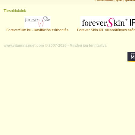
Társoldalaink:
ForeverSlim.hu - kavitációs zsírbontás
Forever Skin IPL villanófényes szőr
www.vitaminsziget.com © 2007-2026 - Minden jog fenntartva