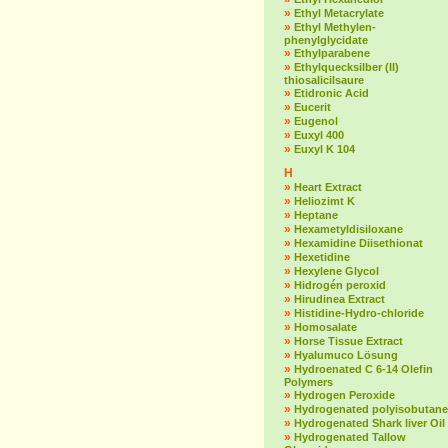
»
Ethyl Metacrylate
»
Ethyl Methylen-
phenylglycidate
»
Ethylparabene
»
Ethylquecksilber (II)
thiosalicilsaure
»
Etidronic Acid
»
Eucerit
»
Eugenol
»
Euxyl 400
»
Euxyl K 104
H
»
Heart Extract
»
Heliozimt K
»
Heptane
»
Hexametyldisiloxane
»
Hexamidine Diisethionat
»
Hexetidine
»
Hexylene Glycol
»
Hidrogén peroxid
»
Hirudinea Extract
»
Histidine-Hydro-chloride
»
Homosalate
»
Horse Tissue Extract
»
Hyalumuco Lösung
»
Hydroenated C 6-14 Olefin
Polymers
»
Hydrogen Peroxide
»
Hydrogenated polyisobutane
»
Hydrogenated Shark liver Oil
»
Hydrogenated Tallow