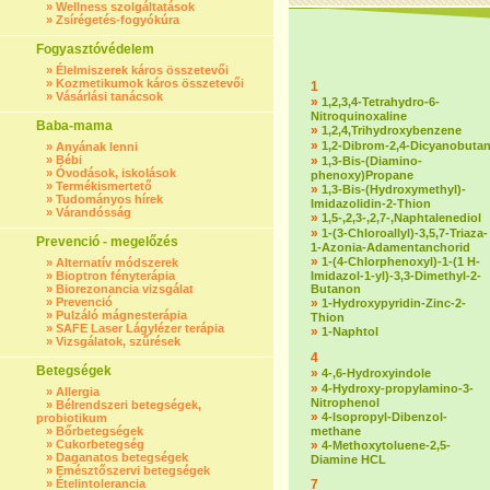
»
Wellness szolgáltatások
»
Zsírégetés-fogyókúra
Fogyasztóvédelem
»
Élelmiszerek káros összetevői
»
Kozmetikumok káros összetevői
1
»
Vásárlási tanácsok
»
1,2,3,4-Tetrahydro-6-
Nitroquinoxaline
Baba-mama
»
1,2,4,Trihydroxybenzene
»
1,2-Dibrom-2,4-Dicyanobuta
»
Anyának lenni
»
Bébi
»
1,3-Bis-(Diamino-
»
Óvodások, iskolások
phenoxy)Propane
»
Termékismertető
»
1,3-Bis-(Hydroxymethyl)-
»
Tudományos hírek
Imidazolidin-2-Thion
»
Várandósság
»
1,5-,2,3-,2,7-,Naphtalenediol
»
1-(3-Chloroallyl)-3,5,7-Triaza-
Prevenció - megelőzés
1-Azonia-Adamentanchorid
»
1-(4-Chlorphenoxyl)-1-(1 H-
»
Alternatív módszerek
»
Bioptron fényterápia
Imidazol-1-yl)-3,3-Dimethyl-2-
»
Biorezonancia vizsgálat
Butanon
»
Prevenció
»
1-Hydroxypyridin-Zinc-2-
»
Pulzáló mágnesterápia
Thion
»
SAFE Laser Lágylézer terápia
»
1-Naphtol
»
Vizsgálatok, szűrések
4
Betegségek
»
4-,6-Hydroxyindole
»
4-Hydroxy-propylamino-3-
»
Allergia
Nitrophenol
»
Bélrendszeri betegségek,
»
4-Isopropyl-Dibenzol-
probiotikum
»
Bőrbetegségek
methane
»
Cukorbetegség
»
4-Methoxytoluene-2,5-
»
Daganatos betegségek
Diamine HCL
»
Emésztőszervi betegségek
»
Ételintolerancia
7