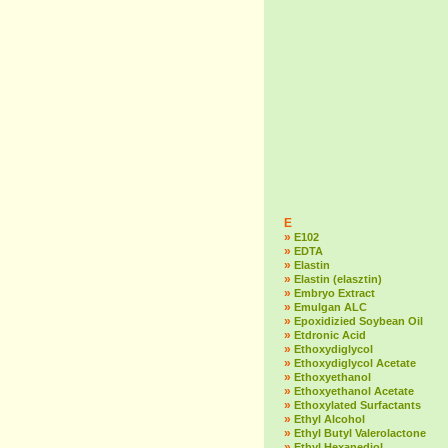
E
»
E102
»
EDTA
»
Elastin
»
Elastin (elasztin)
»
Embryo Extract
»
Emulgan ALC
»
Epoxidizied Soybean Oil
»
Etdronic Acid
»
Ethoxydiglycol
»
Ethoxydiglycol Acetate
»
Ethoxyethanol
»
Ethoxyethanol Acetate
»
Ethoxylated Surfactants
»
Ethyl Alcohol
»
Ethyl Butyl Valerolactone
»
Ethyl Hexanediol