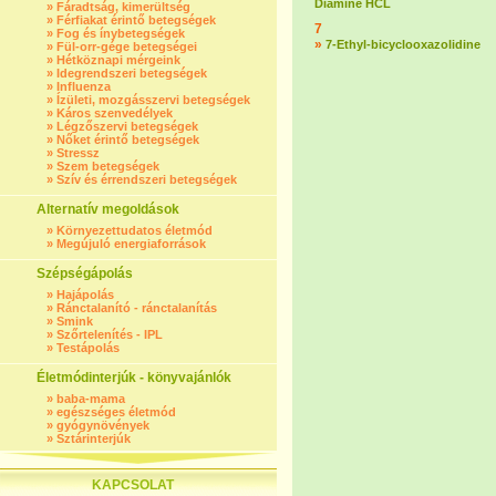
Diamine HCL
»
Fáradtság, kimerültség
»
Férfiakat érintő betegségek
7
»
Fog és ínybetegségek
»
7-Ethyl-bicyclooxazolidine
»
Fül-orr-gége betegségei
»
Hétköznapi mérgeink
»
Idegrendszeri betegségek
»
Influenza
»
Ízületi, mozgásszervi betegségek
»
Káros szenvedélyek
»
Légzőszervi betegségek
»
Nőket érintő betegségek
»
Stressz
»
Szem betegségek
»
Szív és érrendszeri betegségek
Alternatív megoldások
»
Környezettudatos életmód
»
Megújuló energiaforrások
Szépségápolás
»
Hajápolás
»
Ránctalanító - ránctalanítás
»
Smink
»
Szőrtelenítés - IPL
»
Testápolás
Életmódinterjúk - könyvajánlók
»
baba-mama
»
egészséges életmód
»
gyógynövények
»
Sztárinterjúk
KAPCSOLAT