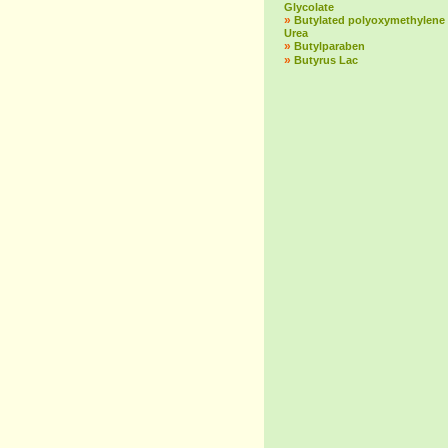
Glycolate
»
Butylated polyoxymethylene
Urea
»
Butylparaben
»
Butyrus Lac