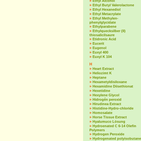
»
Ethyl Alcohol
»
Ethyl Butyl Valerolactone
»
Ethyl Hexanediol
»
Ethyl Metacrylate
»
Ethyl Methylen-
phenylglycidate
»
Ethylparabene
»
Ethylquecksilber (II)
thiosalicilsaure
»
Etidronic Acid
»
Eucerit
»
Eugenol
»
Euxyl 400
»
Euxyl K 104
H
»
Heart Extract
»
Heliozimt K
»
Heptane
»
Hexametyldisiloxane
»
Hexamidine Diisethionat
»
Hexetidine
»
Hexylene Glycol
»
Hidrogén peroxid
»
Hirudinea Extract
»
Histidine-Hydro-chloride
»
Homosalate
»
Horse Tissue Extract
»
Hyalumuco Lösung
»
Hydroenated C 6-14 Olefin
Polymers
»
Hydrogen Peroxide
»
Hydrogenated polyisobutane