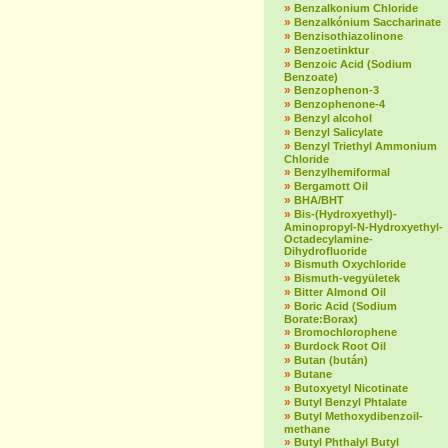
»
Benzalkonium Chloride
»
Benzalkónium Saccharinate
»
Benzisothiazolinone
»
Benzoetinktur
»
Benzoic Acid (Sodium
Benzoate)
»
Benzophenon-3
»
Benzophenone-4
»
Benzyl alcohol
»
Benzyl Salicylate
»
Benzyl Triethyl Ammonium
Chloride
»
Benzylhemiformal
»
Bergamott Oil
»
BHA/BHT
»
Bis-(Hydroxyethyl)-
Aminopropyl-N-Hydroxyethyl-
Octadecylamine-
Dihydrofluoride
»
Bismuth Oxychloride
»
Bismuth-vegyületek
»
Bitter Almond Oil
»
Boric Acid (Sodium
Borate:Borax)
»
Bromochlorophene
»
Burdock Root Oil
»
Butan (bután)
»
Butane
»
Butoxyetyl Nicotinate
»
Butyl Benzyl Phtalate
»
Butyl Methoxydibenzoil-
methane
»
Butyl Phthalyl Butyl