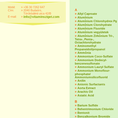
Mobil:
»
+36 30 7262 647
A
Cím:
»
2040 Budaörs,
Törökbálinti utca 42/B
»
Allyl Caproate
E-mail:
»
info@vitaminsziget.com
»
Alumínium
»
Alumínium Chlorohydrex Pg
»
Alumínium Clorohydrate
»
Alumínium Fluoride
»
Alumínium vegyületek
»
Alumínium Zirkónium Tri-,
Tetra-, Penta-,
Octachlorohydrate
»
Aminomethyl
Propaneidol/propanol
»
Ammónia
»
Ammonium Coco-Sulfate
»
Ammonium Dodecyl-
benzenesulfonate
»
Ammonium Lauryl Sulfate
»
Ammonium Monoflour-
phosphate/
Ammoniumsilicofluorid
»
Anilin
»
Anionic Surfactants
»
Aorta Extract
»
Arachis Oil
»
Asiatic Acid
B
»
Barium Sulfide
»
Behentrimonium Chloride
»
Bentonit
»
Benzalkonium Bromide