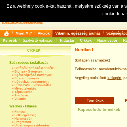
Ez a webhely cookie-kat használ, melyekre szükség van a
cookie-k ha
Keresés:
Miért Mi?
Akciók
Vitamin, egészség áruház
Szépségápo
Keresők
Szakértő válaszol
Tudástár
Cikkek
Narancsbőr
Rá
Nutrilan L
CIKKEK
(
kollagén
származék)
Egészséges táplálkozás
»
Befőzés tartósítószer nélkül
Felhasználás: mosóemulziókba
»
Bio tea - Gyógytea
»
Egészségvédő növények
Vegyileg átalakított
kollagén
,
pa
»
Fűszernövények
»
Lúgosítás-supergreens
»
LÚGOSVÍZ - Vízionizálás
»
Méregtelenítés
»
Táplálkozás
»
Tiszta víz
»
Vitamin
Termékek
K
Wellnes - Fitness
Kapcsolódó termékek
»
Fitness
»
Lelki egészség
»
Narancsbőr
»
Programok
»
Ultrahangos zsírbontás