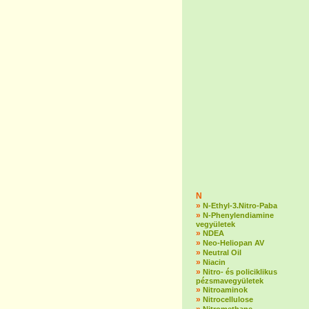
N
»
N-Ethyl-3.Nitro-Paba
»
N-Phenylendiamine
vegyületek
»
NDEA
»
Neo-Heliopan AV
»
Neutral Oil
»
Niacin
»
Nitro- és policiklikus
pézsmavegyületek
»
Nitroaminok
»
Nitrocellulose