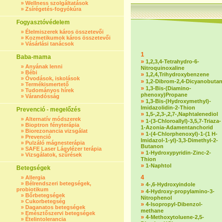
»
Wellness szolgáltatások
»
Zsírégetés-fogyókúra
Fogyasztóvédelem
»
Élelmiszerek káros összetevői
»
Kozmetikumok káros összetevői
»
Vásárlási tanácsok
1
Baba-mama
»
1,2,3,4-Tetrahydro-6-
»
Anyának lenni
Nitroquinoxaline
»
Bébi
»
1,2,4,Trihydroxybenzene
»
Óvodások, iskolások
»
1,2-Dibrom-2,4-Dicyanobuta
»
Termékismertető
»
1,3-Bis-(Diamino-
»
Tudományos hírek
phenoxy)Propane
»
Várandósság
»
1,3-Bis-(Hydroxymethyl)-
Imidazolidin-2-Thion
Prevenció - megelőzés
»
1,5-,2,3-,2,7-,Naphtalenediol
»
Alternatív módszerek
»
1-(3-Chloroallyl)-3,5,7-Triaza-
»
Bioptron fényterápia
1-Azonia-Adamentanchorid
»
Biorezonancia vizsgálat
»
1-(4-Chlorphenoxyl)-1-(1 H-
»
Prevenció
Imidazol-1-yl)-3,3-Dimethyl-2-
»
Pulzáló mágnesterápia
Butanon
»
SAFE Laser Lágylézer terápia
»
1-Hydroxypyridin-Zinc-2-
»
Vizsgálatok, szűrések
Thion
»
1-Naphtol
Betegségek
4
»
Allergia
»
Bélrendszeri betegségek,
»
4-,6-Hydroxyindole
probiotikum
»
4-Hydroxy-propylamino-3-
»
Bőrbetegségek
Nitrophenol
»
Cukorbetegség
»
4-Isopropyl-Dibenzol-
»
Daganatos betegségek
methane
»
Emésztőszervi betegségek
»
4-Methoxytoluene-2,5-
»
Ételintolerancia