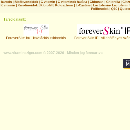
karotin
|
Bioflavonoidok
|
C vitamin
|
C vitaminok hatása
|
Chitosan
|
Chlorella
|
Ciszt
K vitamin
|
Karotinoidok
|
Klorofill
|
Kolosztrum
|
L-Cystine
|
Lactoferrin- Lactoferin 
Polifenolok
|
Q10
|
Querc
Társoldalaink:
ForeverSlim.hu - kavitációs zsírbontás
Forever Skin IPL villanófényes szőr
www.vitaminsziget.com © 2007-2026 - Minden jog fenntartva