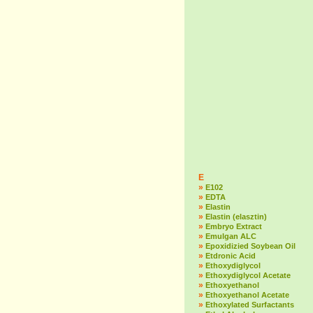
E
»
E102
»
EDTA
»
Elastin
»
Elastin (elasztin)
»
Embryo Extract
»
Emulgan ALC
»
Epoxidizied Soybean Oil
»
Etdronic Acid
»
Ethoxydiglycol
»
Ethoxydiglycol Acetate
»
Ethoxyethanol
»
Ethoxyethanol Acetate
»
Ethoxylated Surfactants