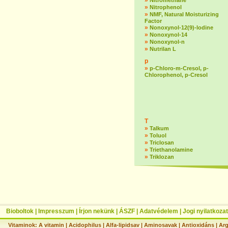
»
Nitromethane
»
Nitrophenol
»
NMF, Natural Moisturizing
Factor
»
Nonoxynol-12(9)-lodine
»
Nonoxynol-14
»
Nonoxynol-n
»
Nutrilan L
p
»
p-Chloro-m-Cresol, p-
Chlorophenol, p-Cresol
T
»
Talkum
»
Toluol
»
Triclosan
»
Triethanolamine
»
Triklozan
Bioboltok
|
Impresszum
|
Írjon nekünk
|
ÁSZF
|
Adatvédelem
|
Jogi nyilatkozat
Vitaminok:
A vitamin
|
Acidophilus
|
Alfa-lipidsav
|
Aminosavak
|
Antioxidáns
|
Arg