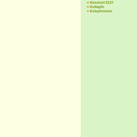
»
Kirschrot E127
»
Kollagén
»
Kolophonium