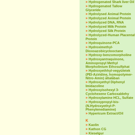
»
Hydrogenated Shark liver Oil
»
Hydrogenated Tallow
Glyceride
»
Hydrolysed Animal Protein
»
Hydrolyzed Animal Protein
»
Hydrolyzed DNA, RNA
»
Hydrolyzed Milk Protein
»
Hydrolyzed Silk Protein
»
Hydrolyzed-Human Placental
Protein
»
Hydroquinone-PCA
»
Hydroximethyl-
Dioxoazobicyclooctane
»
Hydroxy-benzomorpholine
»
Hydroxyantraquinone,
Aminopropyl Methyl
Morpholinium Ethosulfphat
»
Hydroxyethhyl-vegyületek
(PEI-Aziridine, homopolymer-
Nitro-Amin) általában
»
Hydroxyethyl Diphenyl
Imidazoline
»
Hydroxyisohexyl 3-
Cyclohexene Carboxaldehy
»
Hydroxylamine HCL, Sulfate
»
Hydroxypropyl-bis-
(N.Hydroxyethyl-P-
Phenylenediamine)
»
Hypericum Extract/Oil
K
»
Kaolin
»
Kathon CG
»
Kieselgur