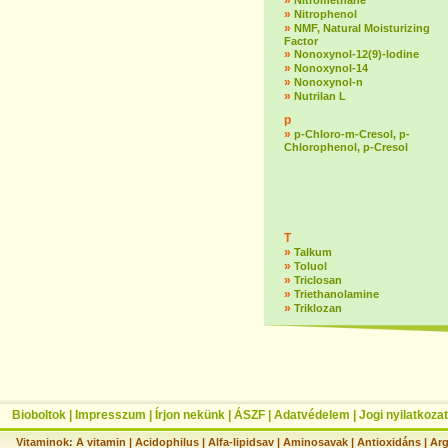
»
Nitromethane
»
Nitrophenol
»
NMF, Natural Moisturizing
Factor
»
Nonoxynol-12(9)-lodine
»
Nonoxynol-14
»
Nonoxynol-n
»
Nutrilan L
p
»
p-Chloro-m-Cresol, p-
Chlorophenol, p-Cresol
T
»
Talkum
»
Toluol
»
Triclosan
»
Triethanolamine
»
Triklozan
Bioboltok
|
Impresszum
|
Írjon nekünk
|
ÁSZF
|
Adatvédelem
|
Jogi nyilatkozat
Vitaminok:
A vitamin
|
Acidophilus
|
Alfa-lipidsav
|
Aminosavak
|
Antioxidáns
|
Arg