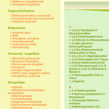
»
Wellness szolgáltatások
»
Zsírégetés-fogyókúra
Fogyasztóvédelem
»
Élelmiszerek káros összetevői
»
Kozmetikumok káros összetevői
»
Vásárlási tanácsok
1
Baba-mama
»
1,2,3,4-Tetrahydro-6-
»
Anyának lenni
Nitroquinoxaline
»
Bébi
»
1,2,4,Trihydroxybenzene
»
Óvodások, iskolások
»
1,2-Dibrom-2,4-Dicyanobuta
»
Termékismertető
»
1,3-Bis-(Diamino-
»
Tudományos hírek
phenoxy)Propane
»
Várandósság
»
1,3-Bis-(Hydroxymethyl)-
Imidazolidin-2-Thion
Prevenció - megelőzés
»
1,5-,2,3-,2,7-,Naphtalenediol
»
Alternatív módszerek
»
1-(3-Chloroallyl)-3,5,7-Triaza-
»
Bioptron fényterápia
1-Azonia-Adamentanchorid
»
Biorezonancia vizsgálat
»
1-(4-Chlorphenoxyl)-1-(1 H-
»
Prevenció
Imidazol-1-yl)-3,3-Dimethyl-2-
»
Pulzáló mágnesterápia
Butanon
»
SAFE Laser Lágylézer terápia
»
1-Hydroxypyridin-Zinc-2-
»
Vizsgálatok, szűrések
Thion
»
1-Naphtol
Betegségek
4
»
Allergia
»
Bélrendszeri betegségek,
»
4-,6-Hydroxyindole
probiotikum
»
4-Hydroxy-propylamino-3-
»
Bőrbetegségek
Nitrophenol
»
Cukorbetegség
»
4-Isopropyl-Dibenzol-
»
Daganatos betegségek
methane
»
Emésztőszervi betegségek
»
4-Methoxytoluene-2,5-
»
Ételintolerancia