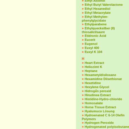
»
Ethyl Alcohol
»
Ethyl Butyl Valerolactone
»
Ethyl Hexanediol
»
Ethyl Metacrylate
»
Ethyl Methylen-
phenylglycidate
»
Ethylparabene
»
Ethylquecksilber (II)
thiosalicilsaure
»
Etidronic Acid
»
Eucerit
»
Eugenol
»
Euxyl 400
»
Euxyl K 104
H
»
Heart Extract
»
Heliozimt K
»
Heptane
»
Hexametyldisiloxane
»
Hexamidine Diisethionat
»
Hexetidine
»
Hexylene Glycol
»
Hidrogén peroxid
»
Hirudinea Extract
»
Histidine-Hydro-chloride
»
Homosalate
»
Horse Tissue Extract
»
Hyalumuco Lösung
»
Hydroenated C 6-14 Olefin
Polymers
»
Hydrogen Peroxide
»
Hydrogenated polyisobutane