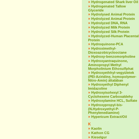
»
Hydrogenated Shark liver Oil
»
Hydrogenated Tallow
Glyceride
»
Hydrolysed Animal Protein
»
Hydrolyzed Animal Protein
»
Hydrolyzed DNA, RNA
»
Hydrolyzed Milk Protein
»
Hydrolyzed Silk Protein
»
Hydrolyzed-Human Placental
Protein
»
Hydroquinone-PCA
»
Hydroximethyl-
Dioxoazobicyclooctane
»
Hydroxy-benzomorpholine
»
Hydroxyantraquinone,
Aminopropyl Methyl
Morpholinium Ethosulfphat
»
Hydroxyethhyl-vegyületek
(PEI-Aziridine, homopolymer-
Nitro-Amin) általában
»
Hydroxyethyl Diphenyl
Imidazoline
»
Hydroxyisohexyl 3-
Cyclohexene Carboxaldehy
»
Hydroxylamine HCL, Sulfate
»
Hydroxypropyl-bis-
(N.Hydroxyethyl-P-
Phenylenediamine)
»
Hypericum Extract/Oil
K
»
Kaolin
»
Kathon CG
»
Kieselgur