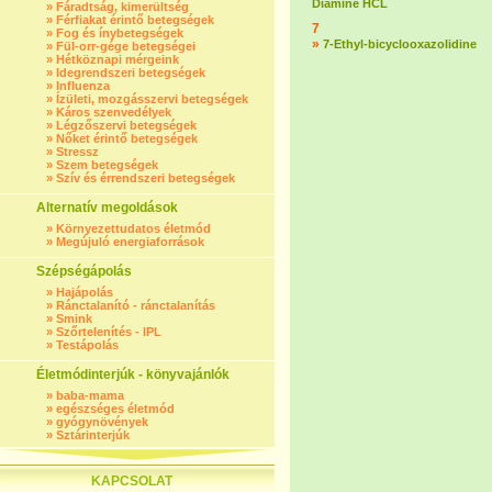
Diamine HCL
»
Fáradtság, kimerültség
»
Férfiakat érintő betegségek
7
»
Fog és ínybetegségek
»
7-Ethyl-bicyclooxazolidine
»
Fül-orr-gége betegségei
»
Hétköznapi mérgeink
»
Idegrendszeri betegségek
»
Influenza
»
Ízületi, mozgásszervi betegségek
»
Káros szenvedélyek
»
Légzőszervi betegségek
»
Nőket érintő betegségek
»
Stressz
»
Szem betegségek
»
Szív és érrendszeri betegségek
Alternatív megoldások
»
Környezettudatos életmód
»
Megújuló energiaforrások
Szépségápolás
»
Hajápolás
»
Ránctalanító - ránctalanítás
»
Smink
»
Szőrtelenítés - IPL
»
Testápolás
Életmódinterjúk - könyvajánlók
»
baba-mama
»
egészséges életmód
»
gyógynövények
»
Sztárinterjúk
KAPCSOLAT