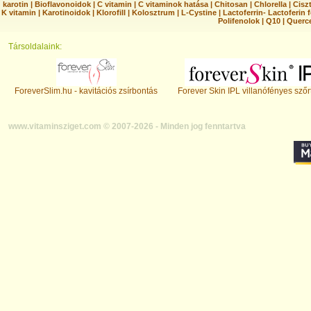
karotin
|
Bioflavonoidok
|
C vitamin
|
C vitaminok hatása
|
Chitosan
|
Chlorella
|
Ciszt
K vitamin
|
Karotinoidok
|
Klorofill
|
Kolosztrum
|
L-Cystine
|
Lactoferrin- Lactoferin 
Polifenolok
|
Q10
|
Querc
Társoldalaink:
ForeverSlim.hu - kavitációs zsírbontás
Forever Skin IPL villanófényes szőr
www.vitaminsziget.com © 2007-2026 - Minden jog fenntartva