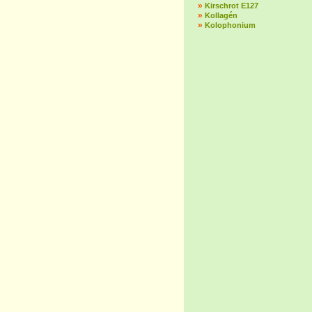
»
Kirschrot E127
»
Kollagén
»
Kolophonium