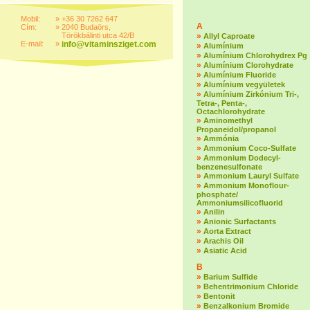
Mobil:
»
+36 30 7262 647
A
Cím:
»
2040 Budaörs,
Törökbálinti utca 42/B
»
Allyl Caproate
E-mail:
»
info@vitaminsziget.com
»
Alumínium
»
Alumínium Chlorohydrex Pg
»
Alumínium Clorohydrate
»
Alumínium Fluoride
»
Alumínium vegyületek
»
Alumínium Zirkónium Tri-,
Tetra-, Penta-,
Octachlorohydrate
»
Aminomethyl
Propaneidol/propanol
»
Ammónia
»
Ammonium Coco-Sulfate
»
Ammonium Dodecyl-
benzenesulfonate
»
Ammonium Lauryl Sulfate
»
Ammonium Monoflour-
phosphate/
Ammoniumsilicofluorid
»
Anilin
»
Anionic Surfactants
»
Aorta Extract
»
Arachis Oil
»
Asiatic Acid
B
»
Barium Sulfide
»
Behentrimonium Chloride
»
Bentonit
»
Benzalkonium Bromide