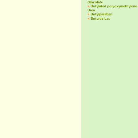
Glycolate
»
Butylated polyoxymethylene
Urea
»
Butylparaben
»
Butyrus Lac