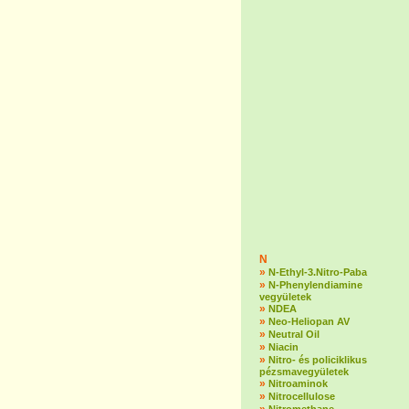
N
»
N-Ethyl-3.Nitro-Paba
»
N-Phenylendiamine
vegyületek
»
NDEA
»
Neo-Heliopan AV
»
Neutral Oil
»
Niacin
»
Nitro- és policiklikus
pézsmavegyületek
»
Nitroaminok
»
Nitrocellulose