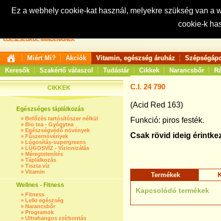
Ez a webhely cookie-kat használ, melyekre szükség van a
cookie-k ha
Keresés:
Miért Mi?
Akciók
Vitamin, egészség áruház
Szépségápo
Keresők
Szakértő válaszol
Tudástár
Cikkek
Narancsbőr
Rá
C.I. 24 790
CIKKEK
(Acid Red 163)
Egészséges táplálkozás
»
Befőzés tartósítószer nélkül
Funkció: piros festék.
»
Bio tea - Gyógytea
»
Egészségvédő növények
Csak rövid ideig érintke
»
Fűszernövények
»
Lúgosítás-supergreens
»
LÚGOSVÍZ - Vízionizálás
»
Méregtelenítés
»
Táplálkozás
»
Tiszta víz
»
Vitamin
Termékek
K
Wellnes - Fitness
Kapcsolódó termékek
»
Fitness
»
Lelki egészség
»
Narancsbőr
»
Programok
»
Ultrahangos zsírbontás