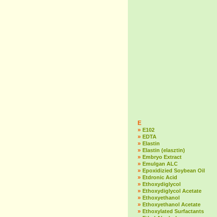
E
»
E102
»
EDTA
»
Elastin
»
Elastin (elasztin)
»
Embryo Extract
»
Emulgan ALC
»
Epoxidizied Soybean Oil
»
Etdronic Acid
»
Ethoxydiglycol
»
Ethoxydiglycol Acetate
»
Ethoxyethanol
»
Ethoxyethanol Acetate
»
Ethoxylated Surfactants