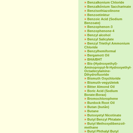
»
Benzalkonium Chloride
»
Benzalkónium Saccharinate
»
Benzisothiazolinone
»
Benzoetinktur
»
Benzoic Acid (Sodium
Benzoate)
»
Benzophenon-3
»
Benzophenone-4
»
Benzyl alcohol
»
Benzyl Salicylate
»
Benzyl Triethyl Ammonium
Chloride
»
Benzylhemiformal
»
Bergamott Oil
»
BHA/BHT
»
Bis-(Hydroxyethyl)-
Aminopropyl-N-Hydroxyethyl-
Octadecylamine-
Dihydrofluoride
»
Bismuth Oxychloride
»
Bismuth-vegyületek
»
Bitter Almond Oil
»
Boric Acid (Sodium
Borate:Borax)
»
Bromochlorophene
»
Burdock Root Oil
»
Butan (bután)
»
Butane
»
Butoxyetyl Nicotinate
»
Butyl Benzyl Phtalate
»
Butyl Methoxydibenzoil-
methane
»
Butyl Phthalyl Butyl