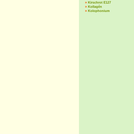
»
Kirschrot E127
»
Kollagén
»
Kolophonium