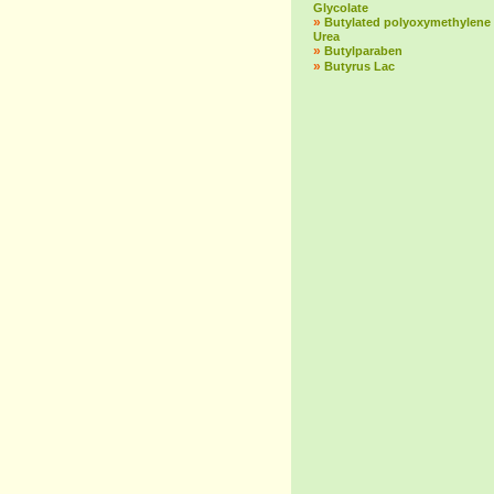
Glycolate
»
Butylated polyoxymethylene
Urea
»
Butylparaben
»
Butyrus Lac