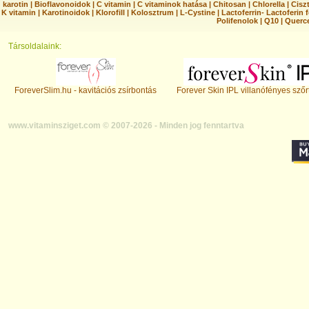
karotin
|
Bioflavonoidok
|
C vitamin
|
C vitaminok hatása
|
Chitosan
|
Chlorella
|
Ciszt
K vitamin
|
Karotinoidok
|
Klorofill
|
Kolosztrum
|
L-Cystine
|
Lactoferrin- Lactoferin 
Polifenolok
|
Q10
|
Querc
Társoldalaink:
ForeverSlim.hu - kavitációs zsírbontás
Forever Skin IPL villanófényes szőr
www.vitaminsziget.com © 2007-2026 - Minden jog fenntartva