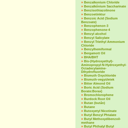
»
Benzalkonium Chloride
»
Benzalkónium Saccharinate
»
Benzisothiazolinone
»
Benzoetinktur
»
Benzoic Acid (Sodium
Benzoate)
»
Benzophenon-3
»
Benzophenone-4
»
Benzyl alcohol
»
Benzyl Salicylate
»
Benzyl Triethyl Ammonium
Chloride
»
Benzylhemiformal
»
Bergamott Oil
»
BHA/BHT
»
Bis-(Hydroxyethyl)-
Aminopropyl-N-Hydroxyethyl-
Octadecylamine-
Dihydrofluoride
»
Bismuth Oxychloride
»
Bismuth-vegyületek
»
Bitter Almond Oil
»
Boric Acid (Sodium
Borate:Borax)
»
Bromochlorophene
»
Burdock Root Oil
»
Butan (bután)
»
Butane
»
Butoxyetyl Nicotinate
»
Butyl Benzyl Phtalate
»
Butyl Methoxydibenzoil-
methane
»
Butyl Phthalyl Butyl