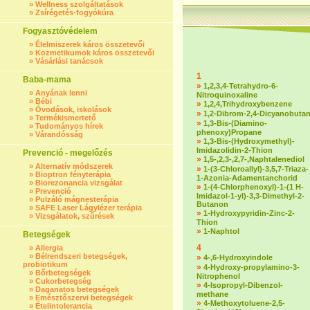
»
Wellness szolgáltatások
»
Zsírégetés-fogyókúra
Fogyasztóvédelem
»
Élelmiszerek káros összetevői
»
Kozmetikumok káros összetevői
»
Vásárlási tanácsok
1
Baba-mama
»
1,2,3,4-Tetrahydro-6-
»
Anyának lenni
Nitroquinoxaline
»
Bébi
»
1,2,4,Trihydroxybenzene
»
Óvodások, iskolások
»
1,2-Dibrom-2,4-Dicyanobuta
»
Termékismertető
»
1,3-Bis-(Diamino-
»
Tudományos hírek
phenoxy)Propane
»
Várandósság
»
1,3-Bis-(Hydroxymethyl)-
Imidazolidin-2-Thion
Prevenció - megelőzés
»
1,5-,2,3-,2,7-,Naphtalenediol
»
Alternatív módszerek
»
1-(3-Chloroallyl)-3,5,7-Triaza-
»
Bioptron fényterápia
1-Azonia-Adamentanchorid
»
Biorezonancia vizsgálat
»
1-(4-Chlorphenoxyl)-1-(1 H-
»
Prevenció
Imidazol-1-yl)-3,3-Dimethyl-2-
»
Pulzáló mágnesterápia
Butanon
»
SAFE Laser Lágylézer terápia
»
1-Hydroxypyridin-Zinc-2-
»
Vizsgálatok, szűrések
Thion
»
1-Naphtol
Betegségek
4
»
Allergia
»
Bélrendszeri betegségek,
»
4-,6-Hydroxyindole
probiotikum
»
4-Hydroxy-propylamino-3-
»
Bőrbetegségek
Nitrophenol
»
Cukorbetegség
»
4-Isopropyl-Dibenzol-
»
Daganatos betegségek
methane
»
Emésztőszervi betegségek
»
4-Methoxytoluene-2,5-
»
Ételintolerancia