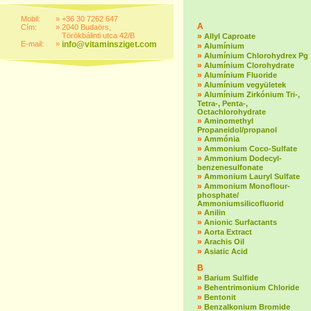
Mobil:
»
+36 30 7262 647
A
Cím:
»
2040 Budaörs,
Törökbálinti utca 42/B
»
Allyl Caproate
E-mail:
»
info@vitaminsziget.com
»
Alumínium
»
Alumínium Chlorohydrex Pg
»
Alumínium Clorohydrate
»
Alumínium Fluoride
»
Alumínium vegyületek
»
Alumínium Zirkónium Tri-,
Tetra-, Penta-,
Octachlorohydrate
»
Aminomethyl
Propaneidol/propanol
»
Ammónia
»
Ammonium Coco-Sulfate
»
Ammonium Dodecyl-
benzenesulfonate
»
Ammonium Lauryl Sulfate
»
Ammonium Monoflour-
phosphate/
Ammoniumsilicofluorid
»
Anilin
»
Anionic Surfactants
»
Aorta Extract
»
Arachis Oil
»
Asiatic Acid
B
»
Barium Sulfide
»
Behentrimonium Chloride
»
Bentonit
»
Benzalkonium Bromide