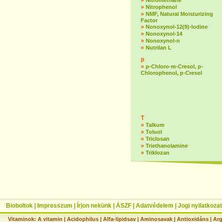
»
Nitromethane
»
Nitrophenol
»
NMF, Natural Moisturizing
Factor
»
Nonoxynol-12(9)-lodine
»
Nonoxynol-14
»
Nonoxynol-n
»
Nutrilan L
p
»
p-Chloro-m-Cresol, p-
Chlorophenol, p-Cresol
T
»
Talkum
»
Toluol
»
Triclosan
»
Triethanolamine
»
Triklozan
Bioboltok
|
Impresszum
|
Írjon nekünk
|
ÁSZF
|
Adatvédelem
|
Jogi nyilatkozat
Vitaminok:
A vitamin
|
Acidophilus
|
Alfa-lipidsav
|
Aminosavak
|
Antioxidáns
|
Arg