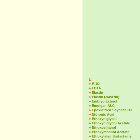
E
»
E102
»
EDTA
»
Elastin
»
Elastin (elasztin)
»
Embryo Extract
»
Emulgan ALC
»
Epoxidizied Soybean Oil
»
Etdronic Acid
»
Ethoxydiglycol
»
Ethoxydiglycol Acetate
»
Ethoxyethanol
»
Ethoxyethanol Acetate
»
Ethoxylated Surfactants