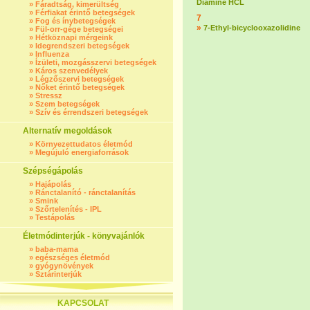
Diamine HCL
»
Fáradtság, kimerültség
»
Férfiakat érintő betegségek
7
»
Fog és ínybetegségek
»
7-Ethyl-bicyclooxazolidine
»
Fül-orr-gége betegségei
»
Hétköznapi mérgeink
»
Idegrendszeri betegségek
»
Influenza
»
Ízületi, mozgásszervi betegségek
»
Káros szenvedélyek
»
Légzőszervi betegségek
»
Nőket érintő betegségek
»
Stressz
»
Szem betegségek
»
Szív és érrendszeri betegségek
Alternatív megoldások
»
Környezettudatos életmód
»
Megújuló energiaforrások
Szépségápolás
»
Hajápolás
»
Ránctalanító - ránctalanítás
»
Smink
»
Szőrtelenítés - IPL
»
Testápolás
Életmódinterjúk - könyvajánlók
»
baba-mama
»
egészséges életmód
»
gyógynövények
»
Sztárinterjúk
KAPCSOLAT