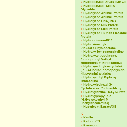
»
Hydrogenated Shark liver Oil
»
Hydrogenated Tallow
Glyceride
»
Hydrolysed Animal Protein
»
Hydrolyzed Animal Protein
»
Hydrolyzed DNA, RNA
»
Hydrolyzed Milk Protein
»
Hydrolyzed Silk Protein
»
Hydrolyzed-Human Placental
Protein
»
Hydroquinone-PCA
»
Hydroximethyl-
Dioxoazobicyclooctane
»
Hydroxy-benzomorpholine
»
Hydroxyantraquinone,
Aminopropyl Methyl
Morpholinium Ethosulfphat
»
Hydroxyethhyl-vegyületek
(PEI-Aziridine, homopolymer-
Nitro-Amin) általában
»
Hydroxyethyl Diphenyl
Imidazoline
»
Hydroxyisohexyl 3-
Cyclohexene Carboxaldehy
»
Hydroxylamine HCL, Sulfate
»
Hydroxypropyl-bis-
(N.Hydroxyethyl-P-
Phenylenediamine)
»
Hypericum Extract/Oil
K
»
Kaolin
»
Kathon CG
»
Kieselgur