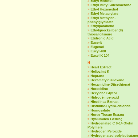
»
Ethyl Alcohol
»
Ethyl Butyl Valerolactone
»
Ethyl Hexanediol
»
Ethyl Metacrylate
»
Ethyl Methylen-
phenylglycidate
»
Ethylparabene
»
Ethylquecksilber (II)
thiosalicilsaure
»
Etidronic Acid
»
Eucerit
»
Eugenol
»
Euxyl 400
»
Euxyl K 104
H
»
Heart Extract
»
Heliozimt K
»
Heptane
»
Hexametyldisiloxane
»
Hexamidine Diisethionat
»
Hexetidine
»
Hexylene Glycol
»
Hidrogén peroxid
»
Hirudinea Extract
»
Histidine-Hydro-chloride
»
Homosalate
»
Horse Tissue Extract
»
Hyalumuco Lösung
»
Hydroenated C 6-14 Olefin
Polymers
»
Hydrogen Peroxide
»
Hydrogenated polyisobutane