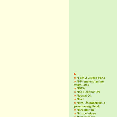
N
»
N-Ethyl-3.Nitro-Paba
»
N-Phenylendiamine
vegyületek
»
NDEA
»
Neo-Heliopan AV
»
Neutral Oil
»
Niacin
»
Nitro- és policiklikus
pézsmavegyületek
»
Nitroaminok
»
Nitrocellulose