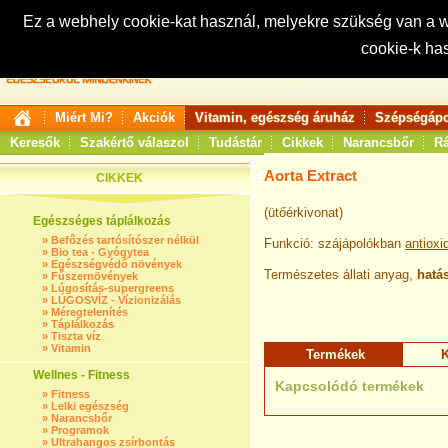
Ez a webhely cookie-kat használ, melyekre szükség van a
cookie-k ha
Keresés:
Miért Mi?
Akciók
Vitamin, egészség áruház
Szépségápo
Keresők
Szakértő válaszol
Tudástár
Cikkek
Narancsbőr
Rá
Aorta Extract
CIKKEK
(ütőérkivonat)
Egészséges táplálkozás
»
Befőzés tartósítószer nélkül
Funkció: szájápolókban
antioxi
»
Bio tea - Gyógytea
»
Egészségvédő növények
Természetes állati anyag,
hatá
»
Fűszernövények
»
Lúgosítás-supergreens
»
LÚGOSVÍZ - Vízionizálás
»
Méregtelenítés
»
Táplálkozás
»
Tiszta víz
»
Vitamin
Termékek
K
Wellnes - Fitness
Kapcsolódó termékek
»
Fitness
»
Lelki egészség
»
Narancsbőr
»
Programok
»
Ultrahangos zsírbontás