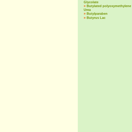
Glycolate
»
Butylated polyoxymethylene
Urea
»
Butylparaben
»
Butyrus Lac