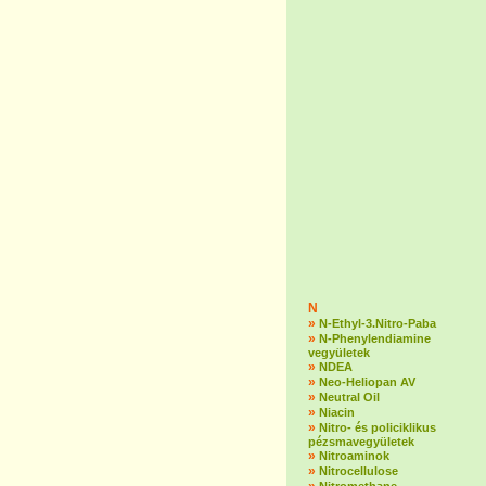
N
»
N-Ethyl-3.Nitro-Paba
»
N-Phenylendiamine
vegyületek
»
NDEA
»
Neo-Heliopan AV
»
Neutral Oil
»
Niacin
»
Nitro- és policiklikus
pézsmavegyületek
»
Nitroaminok
»
Nitrocellulose