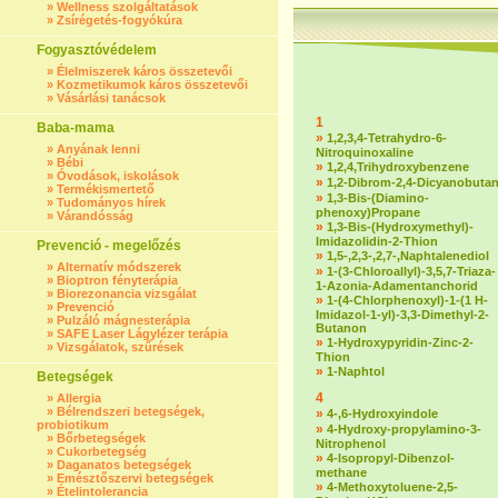
»
Wellness szolgáltatások
»
Zsírégetés-fogyókúra
Fogyasztóvédelem
»
Élelmiszerek káros összetevői
»
Kozmetikumok káros összetevői
»
Vásárlási tanácsok
1
Baba-mama
»
1,2,3,4-Tetrahydro-6-
»
Anyának lenni
Nitroquinoxaline
»
Bébi
»
1,2,4,Trihydroxybenzene
»
Óvodások, iskolások
»
1,2-Dibrom-2,4-Dicyanobuta
»
Termékismertető
»
1,3-Bis-(Diamino-
»
Tudományos hírek
phenoxy)Propane
»
Várandósság
»
1,3-Bis-(Hydroxymethyl)-
Imidazolidin-2-Thion
Prevenció - megelőzés
»
1,5-,2,3-,2,7-,Naphtalenediol
»
Alternatív módszerek
»
1-(3-Chloroallyl)-3,5,7-Triaza-
»
Bioptron fényterápia
1-Azonia-Adamentanchorid
»
Biorezonancia vizsgálat
»
1-(4-Chlorphenoxyl)-1-(1 H-
»
Prevenció
Imidazol-1-yl)-3,3-Dimethyl-2-
»
Pulzáló mágnesterápia
Butanon
»
SAFE Laser Lágylézer terápia
»
1-Hydroxypyridin-Zinc-2-
»
Vizsgálatok, szűrések
Thion
»
1-Naphtol
Betegségek
4
»
Allergia
»
Bélrendszeri betegségek,
»
4-,6-Hydroxyindole
probiotikum
»
4-Hydroxy-propylamino-3-
»
Bőrbetegségek
Nitrophenol
»
Cukorbetegség
»
4-Isopropyl-Dibenzol-
»
Daganatos betegségek
methane
»
Emésztőszervi betegségek
»
4-Methoxytoluene-2,5-
»
Ételintolerancia