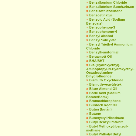
»
Benzalkonium Chloride
»
Benzalkónium Saccharinate
»
Benzisothiazolinone
»
Benzoetinktur
»
Benzoic Acid (Sodium
Benzoate)
»
Benzophenon-3
»
Benzophenone-4
»
Benzyl alcohol
»
Benzyl Salicylate
»
Benzyl Triethyl Ammonium
Chloride
»
Benzylhemiformal
»
Bergamott Oil
»
BHA/BHT
»
Bis-(Hydroxyethyl)-
Aminopropyl-N-Hydroxyethyl-
Octadecylamine-
Dihydrofluoride
»
Bismuth Oxychloride
»
Bismuth-vegyületek
»
Bitter Almond Oil
»
Boric Acid (Sodium
Borate:Borax)
»
Bromochlorophene
»
Burdock Root Oil
»
Butan (bután)
»
Butane
»
Butoxyetyl Nicotinate
»
Butyl Benzyl Phtalate
»
Butyl Methoxydibenzoil-
methane
»
Butyl Phthalyl Butyl