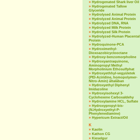
»
Hydrogenated Shark liver Oil
»
Hydrogenated Tallow
Glyceride
»
Hydrolysed Animal Protein
»
Hydrolyzed Animal Protein
»
Hydrolyzed DNA, RNA
»
Hydrolyzed Milk Protein
»
Hydrolyzed Silk Protein
»
Hydrolyzed-Human Placental
Protein
»
Hydroquinone-PCA
»
Hydroximethyl-
Dioxoazobicyclooctane
»
Hydroxy-benzomorpholine
»
Hydroxyantraquinone,
Aminopropyl Methyl
Morpholinium Ethosulfphat
»
Hydroxyethhyl-vegyületek
(PEI-Aziridine, homopolymer-
Nitro-Amin) általában
»
Hydroxyethyl Diphenyl
Imidazoline
»
Hydroxyisohexyl 3-
Cyclohexene Carboxaldehy
»
Hydroxylamine HCL, Sulfate
»
Hydroxypropyl-bis-
(N.Hydroxyethyl-P-
Phenylenediamine)
»
Hypericum Extract/Oil
K
»
Kaolin
»
Kathon CG
»
Kieselgur