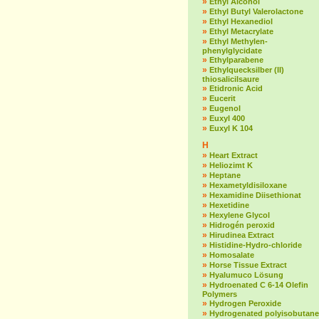
»
Ethyl Alcohol
»
Ethyl Butyl Valerolactone
»
Ethyl Hexanediol
»
Ethyl Metacrylate
»
Ethyl Methylen-
phenylglycidate
»
Ethylparabene
»
Ethylquecksilber (II)
thiosalicilsaure
»
Etidronic Acid
»
Eucerit
»
Eugenol
»
Euxyl 400
»
Euxyl K 104
H
»
Heart Extract
»
Heliozimt K
»
Heptane
»
Hexametyldisiloxane
»
Hexamidine Diisethionat
»
Hexetidine
»
Hexylene Glycol
»
Hidrogén peroxid
»
Hirudinea Extract
»
Histidine-Hydro-chloride
»
Homosalate
»
Horse Tissue Extract
»
Hyalumuco Lösung
»
Hydroenated C 6-14 Olefin
Polymers
»
Hydrogen Peroxide
»
Hydrogenated polyisobutane