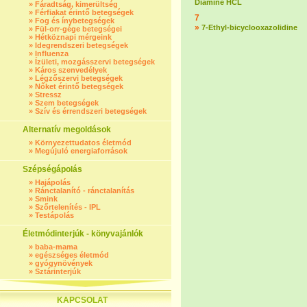
Diamine HCL
»
Fáradtság, kimerültség
»
Férfiakat érintő betegségek
7
»
Fog és ínybetegségek
»
7-Ethyl-bicyclooxazolidine
»
Fül-orr-gége betegségei
»
Hétköznapi mérgeink
»
Idegrendszeri betegségek
»
Influenza
»
Ízületi, mozgásszervi betegségek
»
Káros szenvedélyek
»
Légzőszervi betegségek
»
Nőket érintő betegségek
»
Stressz
»
Szem betegségek
»
Szív és érrendszeri betegségek
Alternatív megoldások
»
Környezettudatos életmód
»
Megújuló energiaforrások
Szépségápolás
»
Hajápolás
»
Ránctalanító - ránctalanítás
»
Smink
»
Szőrtelenítés - IPL
»
Testápolás
Életmódinterjúk - könyvajánlók
»
baba-mama
»
egészséges életmód
»
gyógynövények
»
Sztárinterjúk
KAPCSOLAT