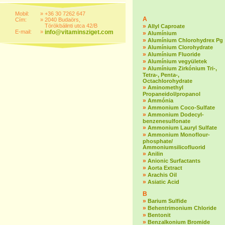
Mobil:
»
+36 30 7262 647
A
Cím:
»
2040 Budaörs,
Törökbálinti utca 42/B
»
Allyl Caproate
E-mail:
»
info@vitaminsziget.com
»
Alumínium
»
Alumínium Chlorohydrex Pg
»
Alumínium Clorohydrate
»
Alumínium Fluoride
»
Alumínium vegyületek
»
Alumínium Zirkónium Tri-,
Tetra-, Penta-,
Octachlorohydrate
»
Aminomethyl
Propaneidol/propanol
»
Ammónia
»
Ammonium Coco-Sulfate
»
Ammonium Dodecyl-
benzenesulfonate
»
Ammonium Lauryl Sulfate
»
Ammonium Monoflour-
phosphate/
Ammoniumsilicofluorid
»
Anilin
»
Anionic Surfactants
»
Aorta Extract
»
Arachis Oil
»
Asiatic Acid
B
»
Barium Sulfide
»
Behentrimonium Chloride
»
Bentonit
»
Benzalkonium Bromide