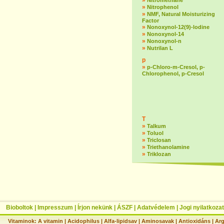
»
Nitromethane
»
Nitrophenol
»
NMF, Natural Moisturizing
Factor
»
Nonoxynol-12(9)-lodine
»
Nonoxynol-14
»
Nonoxynol-n
»
Nutrilan L
p
»
p-Chloro-m-Cresol, p-
Chlorophenol, p-Cresol
T
»
Talkum
»
Toluol
»
Triclosan
»
Triethanolamine
»
Triklozan
Bioboltok
|
Impresszum
|
Írjon nekünk
|
ÁSZF
|
Adatvédelem
|
Jogi nyilatkozat
Vitaminok:
A vitamin
|
Acidophilus
|
Alfa-lipidsav
|
Aminosavak
|
Antioxidáns
|
Arg