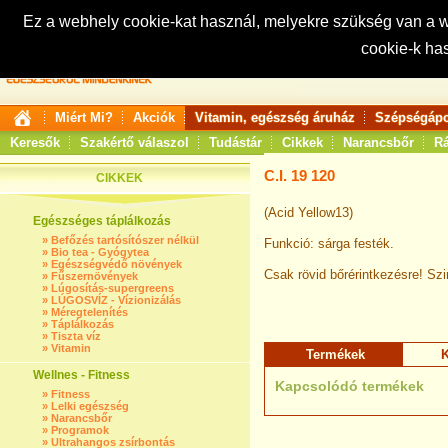
Ez a webhely cookie-kat használ, melyekre szükség van a
cookie-k ha
Keresés:
Miért Mi?
Akciók
Vitamin, egészség áruház
Szépségápo
Keresők
Szakértő válaszol
Tudástár
Cikkek
Narancsbőr
Rá
C.I. 19 120
CIKKEK
(Acid Yellow13)
Egészséges táplálkozás
»
Befőzés tartósítószer nélkül
Funkció: sárga festék.
»
Bio tea - Gyógytea
»
Egészségvédő növények
Csak rövid bőrérintkezésre! Sz
»
Fűszernövények
»
Lúgosítás-supergreens
»
LÚGOSVÍZ - Vízionizálás
»
Méregtelenítés
»
Táplálkozás
»
Tiszta víz
»
Vitamin
Termékek
K
Wellnes - Fitness
Kapcsolódó termékek
»
Fitness
»
Lelki egészség
»
Narancsbőr
»
Programok
»
Ultrahangos zsírbontás