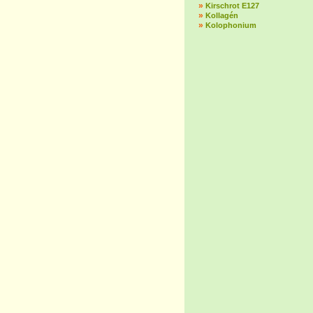
»
Kirschrot E127
»
Kollagén
»
Kolophonium