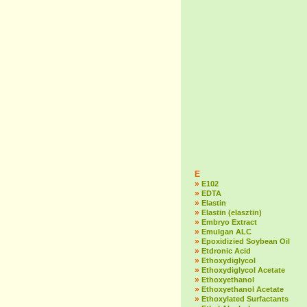
E
»
E102
»
EDTA
»
Elastin
»
Elastin (elasztin)
»
Embryo Extract
»
Emulgan ALC
»
Epoxidizied Soybean Oil
»
Etdronic Acid
»
Ethoxydiglycol
»
Ethoxydiglycol Acetate
»
Ethoxyethanol
»
Ethoxyethanol Acetate
»
Ethoxylated Surfactants