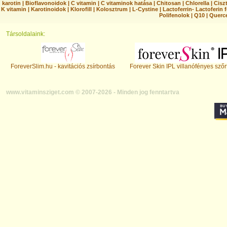
karotin
|
Bioflavonoidok
|
C vitamin
|
C vitaminok hatása
|
Chitosan
|
Chlorella
|
Ciszt
K vitamin
|
Karotinoidok
|
Klorofill
|
Kolosztrum
|
L-Cystine
|
Lactoferrin- Lactoferin 
Polifenolok
|
Q10
|
Querc
Társoldalaink:
ForeverSlim.hu - kavitációs zsírbontás
Forever Skin IPL villanófényes szőr
www.vitaminsziget.com © 2007-2026 - Minden jog fenntartva