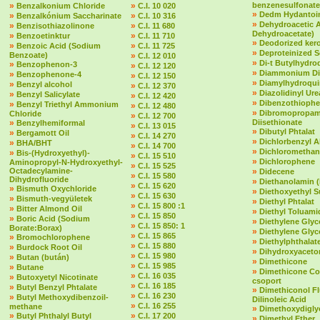
»
»
benzenesulfonate
Benzalkonium Chloride
C.I. 10 020
»
Dedm Hydantoin
»
»
Benzalkónium Saccharinate
C.I. 10 316
»
Dehydroacetic 
»
»
Benzisothiazolinone
C.I. 11 680
Dehydroacetate)
»
»
Benzoetinktur
C.I. 11 710
»
Deodorized ker
»
»
Benzoic Acid (Sodium
C.I. 11 725
»
Deproteinized 
Benzoate)
»
C.I. 12 010
»
Di-t Butylhydr
»
Benzophenon-3
»
C.I. 12 120
»
Diammonium Dit
»
Benzophenone-4
»
C.I. 12 150
»
Diamylhydroqu
»
Benzyl alcohol
»
C.I. 12 370
»
Diazolidinyl Ure
»
Benzyl Salicylate
»
C.I. 12 420
»
Dibenzothioph
»
Benzyl Triethyl Ammonium
»
C.I. 12 480
»
Dibromopropam
Chloride
»
C.I. 12 700
»
Diisethionate
Benzylhemiformal
»
C.I. 13 015
»
Dibutyl Phtalat
»
Bergamott Oil
»
C.I. 14 270
»
Dichlorbenzyl A
»
BHA/BHT
»
C.I. 14 700
»
Dichloromethan
»
Bis-(Hydroxyethyl)-
»
C.I. 15 510
»
Dichlorophene
Aminopropyl-N-Hydroxyethyl-
»
C.I. 15 525
Octadecylamine-
»
Didecene
»
C.I. 15 580
Dihydrofluoride
»
Diethanolamin 
»
C.I. 15 620
»
Bismuth Oxychloride
»
Diethoxyethyl S
»
C.I. 15 630
»
Bismuth-vegyületek
»
Diethyl Phtalat
»
C.I. 15 800 :1
»
Bitter Almond Oil
»
Diethyl Toluami
»
C.I. 15 850
»
Boric Acid (Sodium
»
Diethylene Glyc
»
C.I. 15 850: 1
Borate:Borax)
»
Diethylene Glyc
»
C.I. 15 865
»
Bromochlorophene
»
Diethylphthalate 
»
C.I. 15 880
»
Burdock Root Oil
»
Dihydroxyaceto
»
C.I. 15 980
»
Butan (bután)
»
Dimethicone
»
C.I. 15 985
»
Butane
»
Dimethicone Co
»
C.I. 16 035
»
Butoxyetyl Nicotinate
csoport
»
C.I. 16 185
»
Butyl Benzyl Phtalate
»
Dimethiconol F
»
C.I. 16 230
»
Butyl Methoxydibenzoil-
Dilinoleic Acid
»
C.I. 16 255
methane
»
Dimethoxydigly
»
»
Butyl Phthalyl Butyl
C.I. 17 200
»
Dimethyl Ether