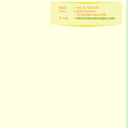
Mobil:
»
+36 30 7262 647
Cím:
»
2040 Budaörs,
Törökbálinti utca 42/B
E-mail:
»
info@vitaminsziget.com