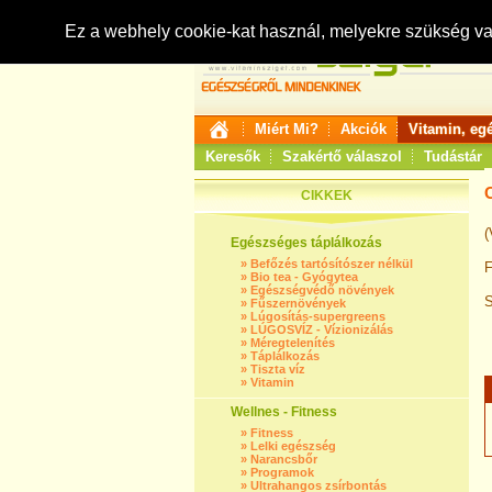
Ez a webhely cookie-kat használ, melyekre szükség v
Miért Mi?
Akciók
Vitamin, eg
Keresők
Szakértő válaszol
Tudástár
C
CIKKEK
(
Egészséges táplálkozás
»
Befőzés tartósítószer nélkül
F
»
Bio tea - Gyógytea
»
Egészségvédő növények
S
»
Fűszernövények
»
Lúgosítás-supergreens
»
LÚGOSVÍZ - Vízionizálás
»
Méregtelenítés
»
Táplálkozás
»
Tiszta víz
»
Vitamin
Wellnes - Fitness
»
Fitness
»
Lelki egészség
»
Narancsbőr
»
Programok
»
Ultrahangos zsírbontás