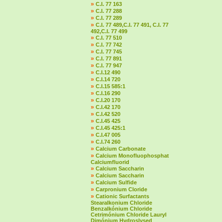
»
C.I. 77 163
»
C.I. 77 288
»
C.I. 77 289
»
C.I. 77 489,C.I. 77 491, C.I. 77
492,C.I. 77 499
»
C.I. 77 510
»
C.I. 77 742
»
C.I. 77 745
»
C.I. 77 891
»
C.I. 77 947
»
C.I.12 490
»
C.I.14 720
»
C.I.15 585:1
»
C.I.16 290
»
C.I.20 170
»
C.I.42 170
»
C.I.42 520
»
C.I.45 425
»
C.I.45 425:1
»
C.I.47 005
»
C.I.74 260
»
Calcium Carbonate
»
Calcium Monofluophosphat
Calciumfluorid
»
Calcium Saccharin
»
Calcium Saccharin
»
Calcium Sulfide
»
Carpronium Cloride
»
Cationic Surfactants
Stearalkonium Chloride
Benzalkónium Chloride
Cetrimónium Chloride Lauryl
Dimónium Hydroslysed