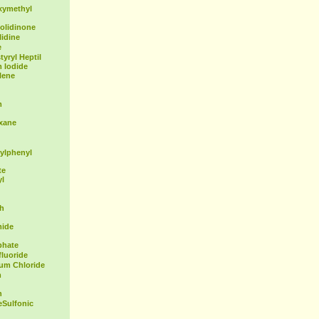
xymethyl
olidinone
idine
e
yryl Heptil
 Iodide
lene
m
exane
ylphenyl
te
yl
th
mide
phate
fluoride
ium Chloride
m
n
Sulfonic