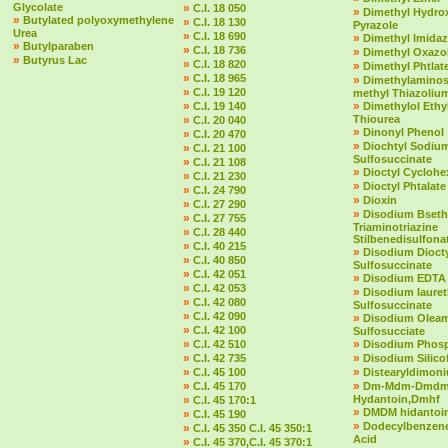
Glycolate
»
C.I. 18 050
»
Dimethyl Hydro
»
Butylated polyoxymethylene
»
C.I. 18 130
Pyrazole
Urea
»
C.I. 18 690
»
Dimethyl Imidaz
»
Butylparaben
»
C.I. 18 736
»
Dimethyl Oxazol
»
Butyrus Lac
»
C.I. 18 820
»
Dimethyl Phtlat
»
C.I. 18 965
»
Dimethylaminost
»
C.I. 19 120
methyl Thiazolium
»
»
C.I. 19 140
Dimethylol Ethy
»
Thiourea
C.I. 20 040
»
Dinonyl Phenol
»
C.I. 20 470
»
Diochtyl Sodiu
»
C.I. 21 100
Sulfosuccinate
»
C.I. 21 108
»
Dioctyl Cycloh
»
C.I. 21 230
»
Dioctyl Phtalate
»
C.I. 24 790
»
Dioxin
»
C.I. 27 290
»
Disodium Bseth
»
C.I. 27 755
Triaminotriazine
»
C.I. 28 440
Stilbenedisulfona
»
C.I. 40 215
»
Disodium Dioct
»
C.I. 40 850
Sulfosuccinate
»
C.I. 42 051
»
Disodium EDTA
»
C.I. 42 053
»
Disodium laure
»
C.I. 42 080
Sulfosuccinate
»
C.I. 42 090
»
Disodium Olea
»
C.I. 42 100
Sulfosucciate
»
»
C.I. 42 510
Disodium Phos
»
»
C.I. 42 735
Disodium Silico
»
»
C.I. 45 100
Distearyldimon
»
»
C.I. 45 170
Dm-Mdm-Dmd
»
Hydantoin,Dmhf
C.I. 45 170:1
»
DMDM hidantoi
»
C.I. 45 190
»
Dodecylbenzene
»
C.I. 45 350 C.I. 45 350:1
Acid
»
C.I. 45 370,C.I. 45 370:1