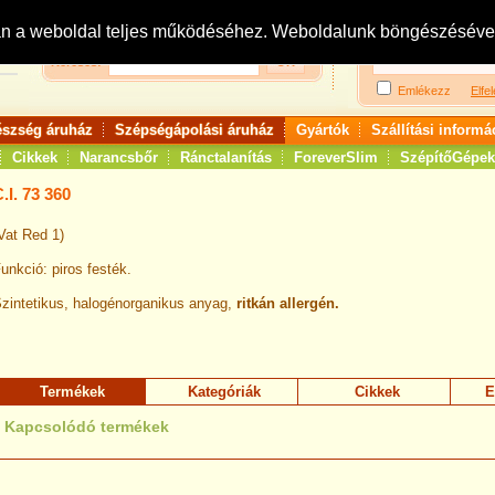
Bejelentkezés:
R
an a weboldal teljes működéséhez. Weboldalunk böngészésével 
Keresés:
Emlékezz
Elfel
észség áruház
Szépségápolási áruház
Gyártók
Szállítási informá
Cikkek
Narancsbőr
Ránctalanítás
ForeverSlim
SzépítőGépek
.I. 73 360
Vat Red 1)
unkció: piros festék.
zintetikus, halogénorganikus anyag,
ritkán allergén.
Termékek
Kategóriák
Cikkek
E
Kapcsolódó termékek