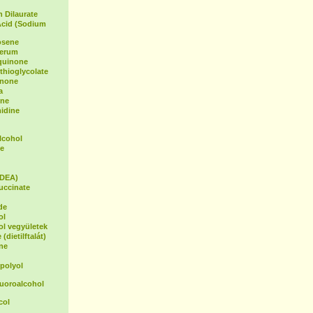
 Dilaurate
Acid (Sodium
osene
Serum
oquinone
hioglycolate
inone
a
ene
idine
lcohol
e
(DEA)
uccinate
de
ol
ol vegyületek
(dietilftalát)
ne
polyol
luoroalcohol
col