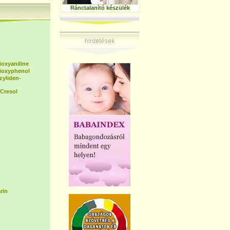
Ránctalanító készülék
ioxyaniline
dioxyphenol
zyliden-
Cresol
rin