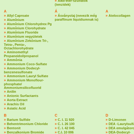
»
Alkil-éter-szulfátok
(tenzidek)
A
Á
A
»
»
»
Allyl Caproate
Ásványolaj (nevezik még
Atelocollagen
»
paraffinum liquidiumnak is)
Alumínium
»
Alumínium Chlorohydrex Pg
»
Alumínium Clorohydrate
»
Alumínium Fluoride
»
Alumínium vegyületek
»
Alumínium Zirkónium Tri-,
Tetra-, Penta-,
Octachlorohydrate
»
Aminomethyl
Propaneidol/propanol
»
Ammónia
»
Ammonium Coco-Sulfate
»
Ammonium Dodecyl-
benzenesulfonate
»
Ammonium Lauryl Sulfate
»
Ammonium Monoflour-
phosphate/
Ammoniumsilicofluorid
»
Anilin
»
Anionic Surfactants
»
Aorta Extract
»
Arachis Oil
»
Asiatic Acid
B
C
D
»
»
»
Barium Sulfide
C. I. 11 920
D-Limonen
»
»
»
Behentrimonium Chloride
C. I. 26 100
DEA -Laurylsulf
»
»
»
Bentonit
C. I. 42 045
DEA emulgátoro
»
»
»
Benzalkonium Bromide
C.I. 10 006
DEA-Dodecyl-