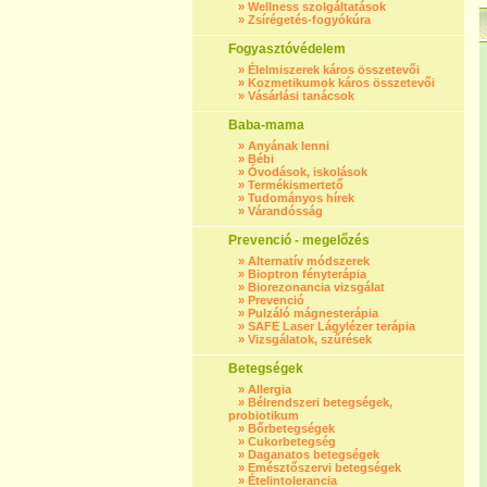
»
Wellness szolgáltatások
»
Zsírégetés-fogyókúra
Fogyasztóvédelem
»
Élelmiszerek káros összetevői
»
Kozmetikumok káros összetevői
»
Vásárlási tanácsok
Baba-mama
»
Anyának lenni
»
Bébi
»
Óvodások, iskolások
»
Termékismertető
»
Tudományos hírek
»
Várandósság
Prevenció - megelőzés
»
Alternatív módszerek
»
Bioptron fényterápia
»
Biorezonancia vizsgálat
»
Prevenció
»
Pulzáló mágnesterápia
»
SAFE Laser Lágylézer terápia
»
Vizsgálatok, szűrések
Betegségek
»
Allergia
»
Bélrendszeri betegségek,
probiotikum
»
Bőrbetegségek
»
Cukorbetegség
»
Daganatos betegségek
»
Emésztőszervi betegségek
»
Ételintolerancia