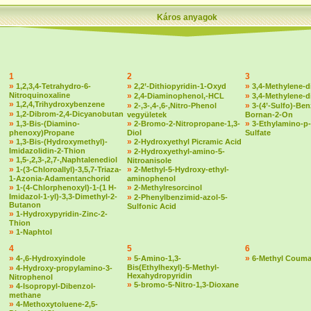
Káros anyagok
1
2
3
»
»
»
1,2,3,4-Tetrahydro-6-
2,2’-Dithiopyridin-1-Oxyd
3,4-Methylene-d
Nitroquinoxaline
»
»
2,4-Diaminophenol,-HCL
3,4-Methylene-
»
1,2,4,Trihydroxybenzene
»
»
2-,3-,4-,6-,Nitro-Phenol
3-(4’-Sulfo)-Ben
»
1,2-Dibrom-2,4-Dicyanobutan
vegyületek
Bornan-2-On
»
»
»
1,3-Bis-(Diamino-
2-Bromo-2-Nitropropane-1,3-
3-Ethylamino-p-
phenoxy)Propane
Diol
Sulfate
»
»
1,3-Bis-(Hydroxymethyl)-
2-Hydroxyethyl Picramic Acid
Imidazolidin-2-Thion
»
2-Hydroxyethyl-amino-5-
»
1,5-,2,3-,2,7-,Naphtalenediol
Nitroanisole
»
»
1-(3-Chloroallyl)-3,5,7-Triaza-
2-Methyl-5-Hydroxy-ethyl-
1-Azonia-Adamentanchorid
aminophenol
»
»
1-(4-Chlorphenoxyl)-1-(1 H-
2-Methylresorcinol
Imidazol-1-yl)-3,3-Dimethyl-2-
»
2-Phenylbenzimid-azol-5-
Butanon
Sulfonic Acid
»
1-Hydroxypyridin-Zinc-2-
Thion
»
1-Naphtol
4
5
6
»
»
»
4-,6-Hydroxyindole
5-Amino-1,3-
6-Methyl Couma
»
Bis(Ethylhexyl)-5-Methyl-
4-Hydroxy-propylamino-3-
Hexahydropyridin
Nitrophenol
»
5-bromo-5-Nitro-1,3-Dioxane
»
4-Isopropyl-Dibenzol-
methane
»
4-Methoxytoluene-2,5-