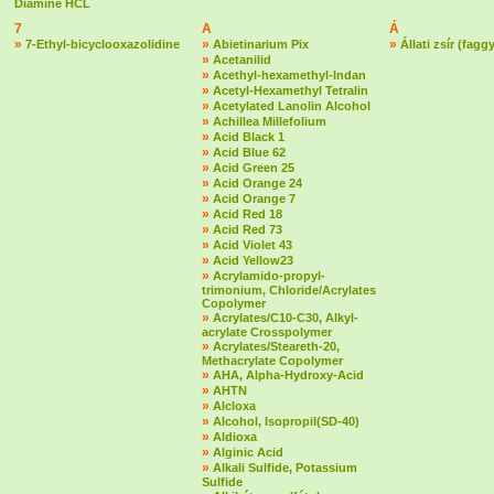
Diamine HCL
7
A
Á
»
»
»
7-Ethyl-bicyclooxazolidine
Abietinarium Pix
Állati zsír (fagg
»
Acetanilid
»
Acethyl-hexamethyl-Indan
»
Acetyl-Hexamethyl Tetralin
»
Acetylated Lanolin Alcohol
»
Achillea Millefolium
»
Acid Black 1
»
Acid Blue 62
»
Acid Green 25
»
Acid Orange 24
»
Acid Orange 7
»
Acid Red 18
»
Acid Red 73
»
Acid Violet 43
»
Acid Yellow23
»
Acrylamido-propyl-
trimonium, Chloride/Acrylates
Copolymer
»
Acrylates/C10-C30, Alkyl-
acrylate Crosspolymer
»
Acrylates/Steareth-20,
Methacrylate Copolymer
»
AHA, Alpha-Hydroxy-Acid
»
AHTN
»
Alcloxa
»
Alcohol, Isopropil(SD-40)
»
Aldioxa
»
Alginic Acid
»
Alkali Sulfide, Potassium
Sulfide