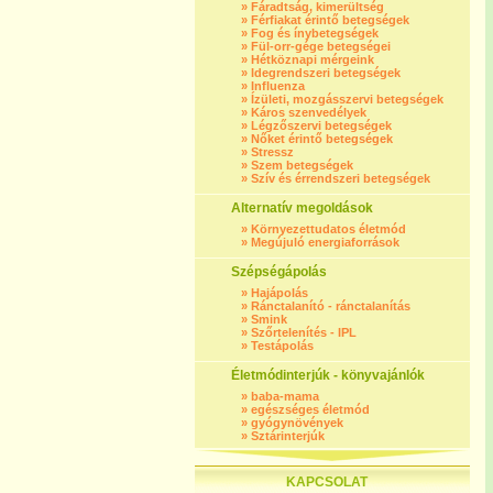
»
Fáradtság, kimerültség
»
Férfiakat érintő betegségek
»
Fog és ínybetegségek
»
Fül-orr-gége betegségei
»
Hétköznapi mérgeink
»
Idegrendszeri betegségek
»
Influenza
»
Ízületi, mozgásszervi betegségek
»
Káros szenvedélyek
»
Légzőszervi betegségek
»
Nőket érintő betegségek
»
Stressz
»
Szem betegségek
»
Szív és érrendszeri betegségek
Alternatív megoldások
»
Környezettudatos életmód
»
Megújuló energiaforrások
Szépségápolás
»
Hajápolás
»
Ránctalanító - ránctalanítás
»
Smink
»
Szőrtelenítés - IPL
»
Testápolás
Életmódinterjúk - könyvajánlók
»
baba-mama
»
egészséges életmód
»
gyógynövények
»
Sztárinterjúk
KAPCSOLAT