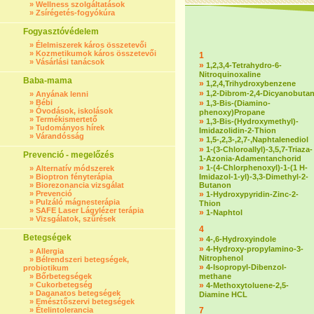
»
Wellness szolgáltatások
»
Zsírégetés-fogyókúra
Fogyasztóvédelem
»
Élelmiszerek káros összetevői
»
Kozmetikumok káros összetevői
1
»
Vásárlási tanácsok
»
1,2,3,4-Tetrahydro-6-
Nitroquinoxaline
Baba-mama
»
1,2,4,Trihydroxybenzene
»
1,2-Dibrom-2,4-Dicyanobuta
»
Anyának lenni
»
Bébi
»
1,3-Bis-(Diamino-
»
Óvodások, iskolások
phenoxy)Propane
»
Termékismertető
»
1,3-Bis-(Hydroxymethyl)-
»
Tudományos hírek
Imidazolidin-2-Thion
»
Várandósság
»
1,5-,2,3-,2,7-,Naphtalenediol
»
1-(3-Chloroallyl)-3,5,7-Triaza-
Prevenció - megelőzés
1-Azonia-Adamentanchorid
»
1-(4-Chlorphenoxyl)-1-(1 H-
»
Alternatív módszerek
»
Bioptron fényterápia
Imidazol-1-yl)-3,3-Dimethyl-2-
»
Biorezonancia vizsgálat
Butanon
»
Prevenció
»
1-Hydroxypyridin-Zinc-2-
»
Pulzáló mágnesterápia
Thion
»
SAFE Laser Lágylézer terápia
»
1-Naphtol
»
Vizsgálatok, szűrések
4
Betegségek
»
4-,6-Hydroxyindole
»
4-Hydroxy-propylamino-3-
»
Allergia
Nitrophenol
»
Bélrendszeri betegségek,
»
4-Isopropyl-Dibenzol-
probiotikum
»
Bőrbetegségek
methane
»
Cukorbetegség
»
4-Methoxytoluene-2,5-
»
Daganatos betegségek
Diamine HCL
»
Emésztőszervi betegségek
»
Ételintolerancia
7