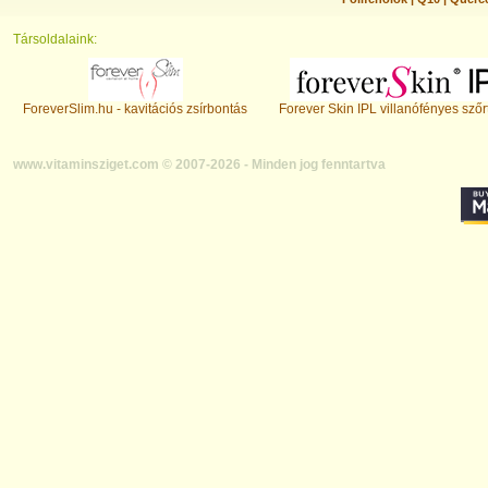
Társoldalaink:
ForeverSlim.hu - kavitációs zsírbontás
Forever Skin IPL villanófényes szőr
www.vitaminsziget.com © 2007-2026 - Minden jog fenntartva