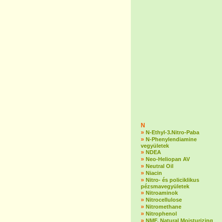
N
»
N-Ethyl-3.Nitro-Paba
»
N-Phenylendiamine
vegyületek
»
NDEA
»
Neo-Heliopan AV
»
Neutral Oil
»
Niacin
»
Nitro- és policiklikus
pézsmavegyületek
»
Nitroaminok
»
Nitrocellulose
»
Nitromethane
»
Nitrophenol
»
NMF, Natural Moisturizing