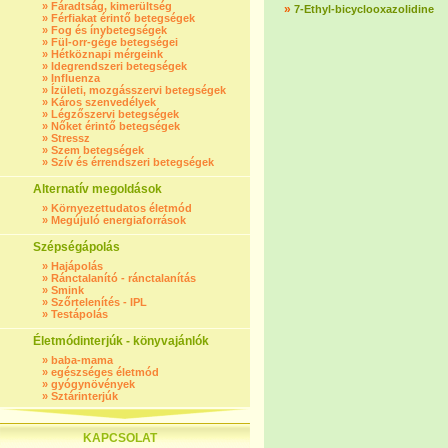
»
Fáradtság, kimerültség
»
7-Ethyl-bicyclooxazolidine
»
Férfiakat érintő betegségek
»
Fog és ínybetegségek
»
Fül-orr-gége betegségei
»
Hétköznapi mérgeink
»
Idegrendszeri betegségek
»
Influenza
»
Ízületi, mozgásszervi betegségek
»
Káros szenvedélyek
»
Légzőszervi betegségek
»
Nőket érintő betegségek
»
Stressz
»
Szem betegségek
»
Szív és érrendszeri betegségek
Alternatív megoldások
»
Környezettudatos életmód
»
Megújuló energiaforrások
Szépségápolás
»
Hajápolás
»
Ránctalanító - ránctalanítás
»
Smink
»
Szőrtelenítés - IPL
»
Testápolás
Életmódinterjúk - könyvajánlók
»
baba-mama
»
egészséges életmód
»
gyógynövények
»
Sztárinterjúk
KAPCSOLAT