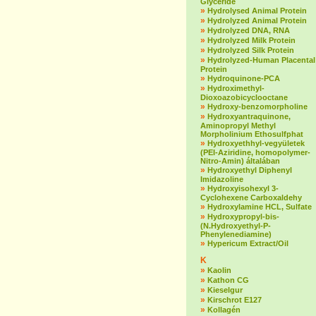
Glyceride
»
Hydrolysed Animal Protein
»
Hydrolyzed Animal Protein
»
Hydrolyzed DNA, RNA
»
Hydrolyzed Milk Protein
»
Hydrolyzed Silk Protein
»
Hydrolyzed-Human Placental
Protein
»
Hydroquinone-PCA
»
Hydroximethyl-
Dioxoazobicyclooctane
»
Hydroxy-benzomorpholine
»
Hydroxyantraquinone,
Aminopropyl Methyl
Morpholinium Ethosulfphat
»
Hydroxyethhyl-vegyületek
(PEI-Aziridine, homopolymer-
Nitro-Amin) általában
»
Hydroxyethyl Diphenyl
Imidazoline
»
Hydroxyisohexyl 3-
Cyclohexene Carboxaldehy
»
Hydroxylamine HCL, Sulfate
»
Hydroxypropyl-bis-
(N.Hydroxyethyl-P-
Phenylenediamine)
»
Hypericum Extract/Oil
K
»
Kaolin
»
Kathon CG
»
Kieselgur
»
Kirschrot E127
»
Kollagén