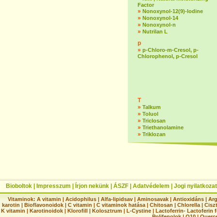
Factor
»
Nonoxynol-12(9)-lodine
»
Nonoxynol-14
»
Nonoxynol-n
»
Nutrilan L
p
»
p-Chloro-m-Cresol, p-
Chlorophenol, p-Cresol
T
»
Talkum
»
Toluol
»
Triclosan
»
Triethanolamine
»
Triklozan
Bioboltok
|
Impresszum
|
Írjon nekünk
|
ÁSZF
|
Adatvédelem
|
Jogi nyilatkozat
Vitaminok:
A vitamin
|
Acidophilus
|
Alfa-lipidsav
|
Aminosavak
|
Antioxidáns
|
Arg
karotin
|
Bioflavonoidok
|
C vitamin
|
C vitaminok hatása
|
Chitosan
|
Chlorella
|
Ciszt
K vitamin
|
Karotinoidok
|
Klorofill
|
Kolosztrum
|
L-Cystine
|
Lactoferrin- Lactoferin 
Polifenolok
|
Q10
|
Querc