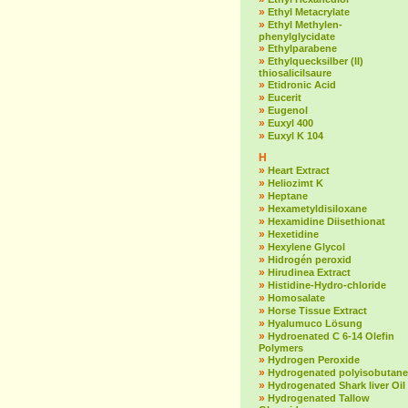
»
Ethyl Metacrylate
»
Ethyl Methylen-
phenylglycidate
»
Ethylparabene
»
Ethylquecksilber (II)
thiosalicilsaure
»
Etidronic Acid
»
Eucerit
»
Eugenol
»
Euxyl 400
»
Euxyl K 104
H
»
Heart Extract
»
Heliozimt K
»
Heptane
»
Hexametyldisiloxane
»
Hexamidine Diisethionat
»
Hexetidine
»
Hexylene Glycol
»
Hidrogén peroxid
»
Hirudinea Extract
»
Histidine-Hydro-chloride
»
Homosalate
»
Horse Tissue Extract
»
Hyalumuco Lösung
»
Hydroenated C 6-14 Olefin
Polymers
»
Hydrogen Peroxide
»
Hydrogenated polyisobutane
»
Hydrogenated Shark liver Oil
»
Hydrogenated Tallow