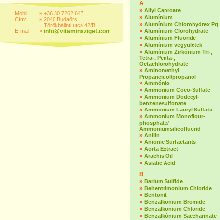
A
»
Allyl Caproate
Mobil:
»
+36 30 7262 647
»
Alumínium
Cím:
»
2040 Budaörs,
»
Alumínium Chlorohydrex Pg
Törökbálinti utca 42/B
»
E-mail:
»
info@vitaminsziget.com
Alumínium Clorohydrate
»
Alumínium Fluoride
»
Alumínium vegyületek
»
Alumínium Zirkónium Tri-,
Tetra-, Penta-,
Octachlorohydrate
»
Aminomethyl
Propaneidol/propanol
»
Ammónia
»
Ammonium Coco-Sulfate
»
Ammonium Dodecyl-
benzenesulfonate
»
Ammonium Lauryl Sulfate
»
Ammonium Monoflour-
phosphate/
Ammoniumsilicofluorid
»
Anilin
»
Anionic Surfactants
»
Aorta Extract
»
Arachis Oil
»
Asiatic Acid
B
»
Barium Sulfide
»
Behentrimonium Chloride
»
Bentonit
»
Benzalkonium Bromide
»
Benzalkonium Chloride
»
Benzalkónium Saccharinate