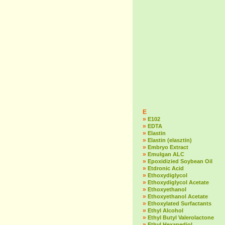
E
»
E102
»
EDTA
»
Elastin
»
Elastin (elasztin)
»
Embryo Extract
»
Emulgan ALC
»
Epoxidizied Soybean Oil
»
Etdronic Acid
»
Ethoxydiglycol
»
Ethoxydiglycol Acetate
»
Ethoxyethanol
»
Ethoxyethanol Acetate
»
Ethoxylated Surfactants
»
Ethyl Alcohol
»
Ethyl Butyl Valerolactone
»
Ethyl Hexanediol