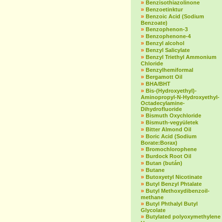
»
Benzisothiazolinone
»
Benzoetinktur
»
Benzoic Acid (Sodium
Benzoate)
»
Benzophenon-3
»
Benzophenone-4
»
Benzyl alcohol
»
Benzyl Salicylate
»
Benzyl Triethyl Ammonium
Chloride
»
Benzylhemiformal
»
Bergamott Oil
»
BHA/BHT
»
Bis-(Hydroxyethyl)-
Aminopropyl-N-Hydroxyethyl-
Octadecylamine-
Dihydrofluoride
»
Bismuth Oxychloride
»
Bismuth-vegyületek
»
Bitter Almond Oil
»
Boric Acid (Sodium
Borate:Borax)
»
Bromochlorophene
»
Burdock Root Oil
»
Butan (bután)
»
Butane
»
Butoxyetyl Nicotinate
»
Butyl Benzyl Phtalate
»
Butyl Methoxydibenzoil-
methane
»
Butyl Phthalyl Butyl
Glycolate
»
Butylated polyoxymethylene