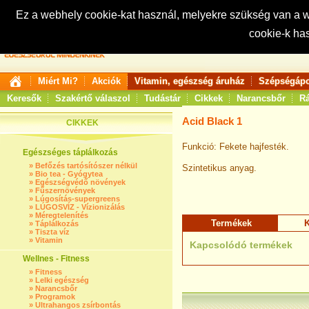
Ez a webhely cookie-kat használ, melyekre szükség van a
cookie-k ha
Keresés:
Miért Mi?
Akciók
Vitamin, egészség áruház
Szépségápo
Keresők
Szakértő válaszol
Tudástár
Cikkek
Narancsbőr
Rá
Acid Black 1
CIKKEK
Funkció: Fekete hajfesték.
Egészséges táplálkozás
»
Befőzés tartósítószer nélkül
Szintetikus anyag.
»
Bio tea - Gyógytea
»
Egészségvédő növények
»
Fűszernövények
»
Lúgosítás-supergreens
»
LÚGOSVÍZ - Vízionizálás
»
Méregtelenítés
Termékek
K
»
Táplálkozás
»
Tiszta víz
»
Vitamin
Kapcsolódó termékek
Wellnes - Fitness
»
Fitness
»
Lelki egészség
»
Narancsbőr
»
Programok
»
Ultrahangos zsírbontás