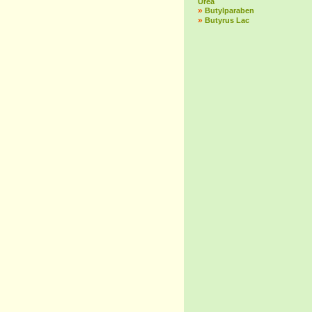
Urea
»
Butylparaben
»
Butyrus Lac