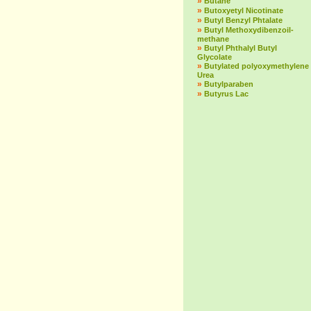
»
Butane
»
Butoxyetyl Nicotinate
»
Butyl Benzyl Phtalate
»
Butyl Methoxydibenzoil-
methane
»
Butyl Phthalyl Butyl
Glycolate
»
Butylated polyoxymethylene
Urea
»
Butylparaben
»
Butyrus Lac