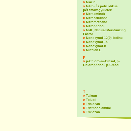
»
Niacin
»
Nitro- és policiklikus
pézsmavegyületek
»
Nitroaminok
»
Nitrocellulose
»
Nitromethane
»
Nitrophenol
»
NMF, Natural Moisturizing
Factor
»
Nonoxynol-12(9)-lodine
»
Nonoxynol-14
»
Nonoxynol-n
»
Nutrilan L
p
»
p-Chloro-m-Cresol, p-
Chlorophenol, p-Cresol
T
»
Talkum
»
Toluol
»
Triclosan
»
Triethanolamine
»
Triklozan