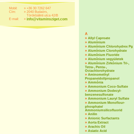
Mobil:
»
+36 30 7262 647
Cím:
»
2040 Budaörs,
Törökbálinti utca 42/B
E-mail:
»
info@vitaminsziget.com
A
»
Allyl Caproate
»
Alumínium
»
Alumínium Chlorohydrex Pg
»
Alumínium Clorohydrate
»
Alumínium Fluoride
»
Alumínium vegyületek
»
Alumínium Zirkónium Tri-,
Tetra-, Penta-,
Octachlorohydrate
»
Aminomethyl
Propaneidol/propanol
»
Ammónia
»
Ammonium Coco-Sulfate
»
Ammonium Dodecyl-
benzenesulfonate
»
Ammonium Lauryl Sulfate
»
Ammonium Monoflour-
phosphate/
Ammoniumsilicofluorid
»
Anilin
»
Anionic Surfactants
»
Aorta Extract
»
Arachis Oil
»
Asiatic Acid