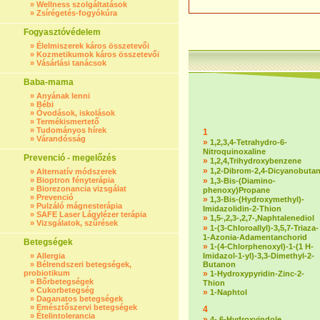
»
Wellness szolgáltatások
»
Zsírégetés-fogyókúra
Fogyasztóvédelem
»
Élelmiszerek káros összetevői
»
Kozmetikumok káros összetevői
»
Vásárlási tanácsok
Baba-mama
»
Anyának lenni
»
Bébi
»
Óvodások, iskolások
»
Termékismertető
»
Tudományos hírek
1
»
Várandósság
»
1,2,3,4-Tetrahydro-6-
Nitroquinoxaline
Prevenció - megelőzés
»
1,2,4,Trihydroxybenzene
»
1,2-Dibrom-2,4-Dicyanobuta
»
Alternatív módszerek
»
Bioptron fényterápia
»
1,3-Bis-(Diamino-
»
Biorezonancia vizsgálat
phenoxy)Propane
»
Prevenció
»
1,3-Bis-(Hydroxymethyl)-
»
Pulzáló mágnesterápia
Imidazolidin-2-Thion
»
SAFE Laser Lágylézer terápia
»
1,5-,2,3-,2,7-,Naphtalenediol
»
Vizsgálatok, szűrések
»
1-(3-Chloroallyl)-3,5,7-Triaza-
1-Azonia-Adamentanchorid
Betegségek
»
1-(4-Chlorphenoxyl)-1-(1 H-
»
Allergia
Imidazol-1-yl)-3,3-Dimethyl-2-
»
Bélrendszeri betegségek,
Butanon
probiotikum
»
1-Hydroxypyridin-Zinc-2-
»
Bőrbetegségek
Thion
»
Cukorbetegség
»
1-Naphtol
»
Daganatos betegségek
»
Emésztőszervi betegségek
4
»
Ételintolerancia
»
4-,6-Hydroxyindole