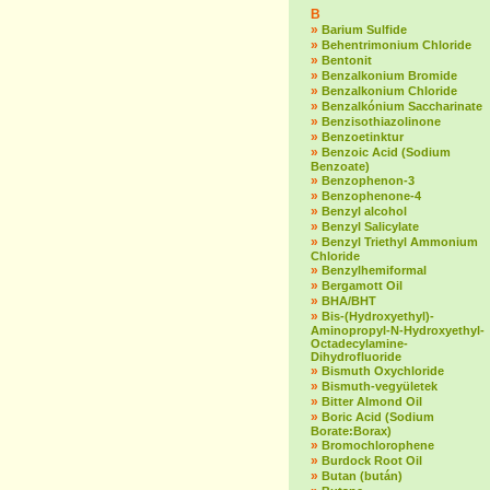
B
»
Barium Sulfide
»
Behentrimonium Chloride
»
Bentonit
»
Benzalkonium Bromide
»
Benzalkonium Chloride
»
Benzalkónium Saccharinate
»
Benzisothiazolinone
»
Benzoetinktur
»
Benzoic Acid (Sodium
Benzoate)
»
Benzophenon-3
»
Benzophenone-4
»
Benzyl alcohol
»
Benzyl Salicylate
»
Benzyl Triethyl Ammonium
Chloride
»
Benzylhemiformal
»
Bergamott Oil
»
BHA/BHT
»
Bis-(Hydroxyethyl)-
Aminopropyl-N-Hydroxyethyl-
Octadecylamine-
Dihydrofluoride
»
Bismuth Oxychloride
»
Bismuth-vegyületek
»
Bitter Almond Oil
»
Boric Acid (Sodium
Borate:Borax)
»
Bromochlorophene
»
Burdock Root Oil
»
Butan (bután)