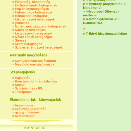
»
Fáradtság, kimerültség
»
4-Hydroxy-propylamino-3-
»
Férfiakat érintő betegségek
Nitrophenol
»
Fog és ínybetegségek
»
4-Isopropyl-Dibenzol-
»
Fül-orr-gége betegségei
methane
»
Hétköznapi mérgeink
»
4-Methoxytoluene-2,5-
»
Idegrendszeri betegségek
»
Influenza
Diamine HCL
»
Ízületi, mozgásszervi betegségek
7
»
Káros szenvedélyek
»
Légzőszervi betegségek
»
7-Ethyl-bicyclooxazolidine
»
Nőket érintő betegségek
»
Stressz
»
Szem betegségek
»
Szív és érrendszeri betegségek
Alternatív megoldások
»
Környezettudatos életmód
»
Megújuló energiaforrások
Szépségápolás
»
Hajápolás
»
Ránctalanító - ránctalanítás
»
Smink
»
Szőrtelenítés - IPL
»
Testápolás
Életmódinterjúk - könyvajánlók
»
baba-mama
»
egészséges életmód
»
gyógynövények
»
Sztárinterjúk
KAPCSOLAT