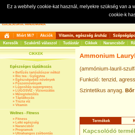
Ez a webhely cookie-kat használ, melyekre szükség van a
cookie-k ha
Keresés:
Miért Mi?
Akciók
Vitamin, egészség áruház
Szépségápo
Keresők
Szakértő válaszol
Tudástár
Cikkek
Narancsbőr
Rá
CIKKEK
Ammonium Lauryl 
Egészséges táplálkozás
(ammónium-lauril-szulf
»
Befőzés tartósítószer nélkül
»
Bio tea - Gyógytea
Funkció: t
enzid, agres
»
Egészségvédő növények
»
Fűszernövények
»
Lúgosítás-supergreens
Szintetikus anyag.
Bőr
»
LÚGOSVÍZ - Vízionizálás
»
Méregtelenítés
»
Táplálkozás
»
Tiszta víz
»
Vitamin
Wellnes - Fitness
»
Fitness
Termékek
K
»
Lelki egészség
»
Narancsbőr
»
Programok
Kapcsolódó termé
»
Ultrahangos zsírbontás