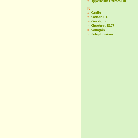
»
Hypericum Extract/Oil
K
»
Kaolin
»
Kathon CG
»
Kieselgur
»
Kirschrot E127
»
Kollagén
»
Kolophonium