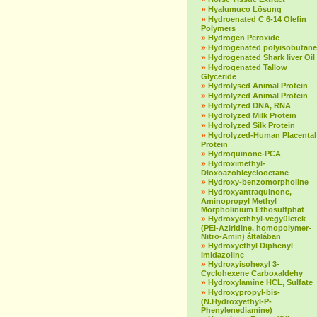
»
Hyalumuco Lösung
»
Hydroenated C 6-14 Olefin
Polymers
»
Hydrogen Peroxide
»
Hydrogenated polyisobutane
»
Hydrogenated Shark liver Oil
»
Hydrogenated Tallow
Glyceride
»
Hydrolysed Animal Protein
»
Hydrolyzed Animal Protein
»
Hydrolyzed DNA, RNA
»
Hydrolyzed Milk Protein
»
Hydrolyzed Silk Protein
»
Hydrolyzed-Human Placental
Protein
»
Hydroquinone-PCA
»
Hydroximethyl-
Dioxoazobicyclooctane
»
Hydroxy-benzomorpholine
»
Hydroxyantraquinone,
Aminopropyl Methyl
Morpholinium Ethosulfphat
»
Hydroxyethhyl-vegyületek
(PEI-Aziridine, homopolymer-
Nitro-Amin) általában
»
Hydroxyethyl Diphenyl
Imidazoline
»
Hydroxyisohexyl 3-
Cyclohexene Carboxaldehy
»
Hydroxylamine HCL, Sulfate
»
Hydroxypropyl-bis-
(N.Hydroxyethyl-P-
Phenylenediamine)