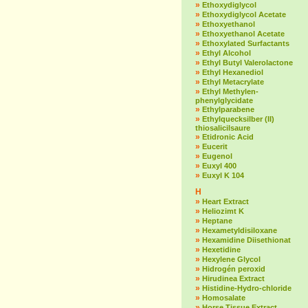
»
Ethoxydiglycol
»
Ethoxydiglycol Acetate
»
Ethoxyethanol
»
Ethoxyethanol Acetate
»
Ethoxylated Surfactants
»
Ethyl Alcohol
»
Ethyl Butyl Valerolactone
»
Ethyl Hexanediol
»
Ethyl Metacrylate
»
Ethyl Methylen-
phenylglycidate
»
Ethylparabene
»
Ethylquecksilber (II)
thiosalicilsaure
»
Etidronic Acid
»
Eucerit
»
Eugenol
»
Euxyl 400
»
Euxyl K 104
H
»
Heart Extract
»
Heliozimt K
»
Heptane
»
Hexametyldisiloxane
»
Hexamidine Diisethionat
»
Hexetidine
»
Hexylene Glycol
»
Hidrogén peroxid
»
Hirudinea Extract
»
Histidine-Hydro-chloride
»
Homosalate
»
Horse Tissue Extract