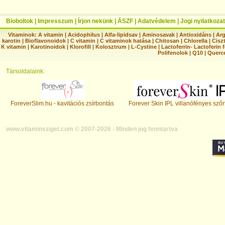
Bioboltok
|
Impresszum
|
Írjon nekünk
|
ÁSZF
|
Adatvédelem
|
Jogi nyilatkozat
Vitaminok:
A vitamin
|
Acidophilus
|
Alfa-lipidsav
|
Aminosavak
|
Antioxidáns
|
Arg
karotin
|
Bioflavonoidok
|
C vitamin
|
C vitaminok hatása
|
Chitosan
|
Chlorella
|
Ciszt
K vitamin
|
Karotinoidok
|
Klorofill
|
Kolosztrum
|
L-Cystine
|
Lactoferrin- Lactoferin 
Polifenolok
|
Q10
|
Querc
Társoldalaink:
ForeverSlim.hu - kavitációs zsírbontás
Forever Skin IPL villanófényes szőr
www.vitaminsziget.com © 2007-2026 - Minden jog fenntartva