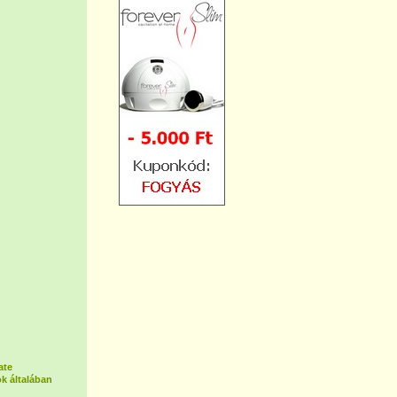
ate
k általában