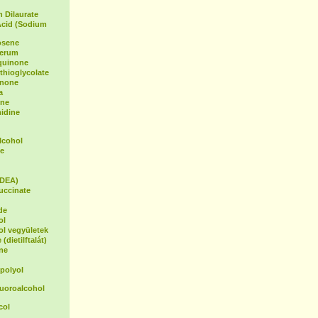
 Dilaurate
Acid (Sodium
osene
Serum
oquinone
hioglycolate
inone
a
ene
idine
lcohol
e
(DEA)
uccinate
de
ol
ol vegyületek
(dietilftalát)
ne
polyol
luoroalcohol
col