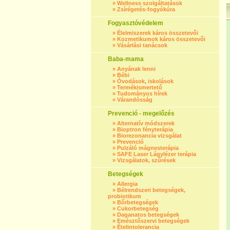
»
Wellness szolgáltatások
»
Zsírégetés-fogyókúra
Fogyasztóvédelem
»
Élelmiszerek káros összetevői
»
Kozmetikumok káros összetevői
»
Vásárlási tanácsok
Baba-mama
»
Anyának lenni
»
Bébi
»
Óvodások, iskolások
»
Termékismertető
»
Tudományos hírek
»
Várandósság
Prevenció - megelőzés
»
Alternatív módszerek
»
Bioptron fényterápia
»
Biorezonancia vizsgálat
»
Prevenció
»
Pulzáló mágnesterápia
»
SAFE Laser Lágylézer terápia
»
Vizsgálatok, szűrések
Betegségek
»
Allergia
»
Bélrendszeri betegségek,
probiotikum
»
Bőrbetegségek
»
Cukorbetegség
»
Daganatos betegségek
»
Emésztőszervi betegségek
»
Ételintolerancia