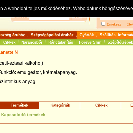
Bejelentkezés:
R
an a weboldal teljes működéséhez. Weboldalunk böngészésével 
Keresés:
Emlékezz
Elfel
észség áruház
Szépségápolási áruház
Gyártók
Szállítási informá
Cikkek
Narancsbőr
Ránctalanítás
ForeverSlim
SzépítőGépek
Lanette N
cetil-sztearil-alkohol)
Funkció: emulgeátor, krémalapanyag.
Szintetikus anyag.
Termékek
Kategóriák
Cikkek
E
Kapcsolódó termékek