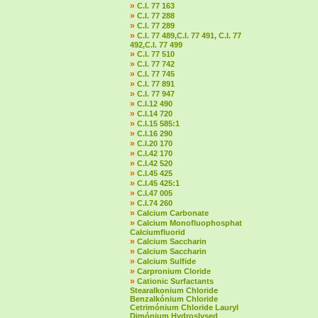
»
C.I. 77 163
»
C.I. 77 288
»
C.I. 77 289
»
C.I. 77 489,C.I. 77 491, C.I. 77
492,C.I. 77 499
»
C.I. 77 510
»
C.I. 77 742
»
C.I. 77 745
»
C.I. 77 891
»
C.I. 77 947
»
C.I.12 490
»
C.I.14 720
»
C.I.15 585:1
»
C.I.16 290
»
C.I.20 170
»
C.I.42 170
»
C.I.42 520
»
C.I.45 425
»
C.I.45 425:1
»
C.I.47 005
»
C.I.74 260
»
Calcium Carbonate
»
Calcium Monofluophosphat
Calciumfluorid
»
Calcium Saccharin
»
Calcium Saccharin
»
Calcium Sulfide
»
Carpronium Cloride
»
Cationic Surfactants
Stearalkonium Chloride
Benzalkónium Chloride
Cetrimónium Chloride Lauryl
Dimónium Hydroslysed