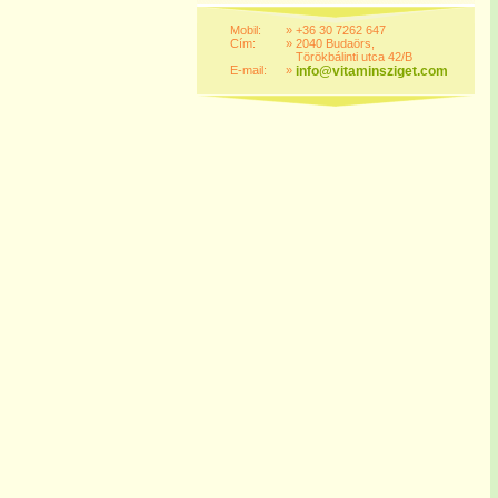
Mobil:
»
+36 30 7262 647
Cím:
»
2040 Budaörs,
Törökbálinti utca 42/B
E-mail:
»
info@vitaminsziget.com