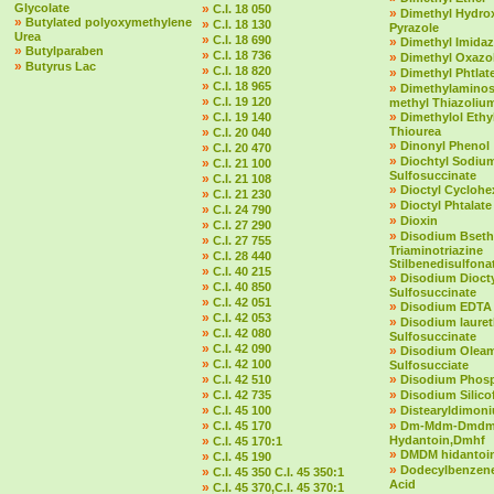
Glycolate
»
C.I. 18 050
»
Dimethyl Hydro
»
Butylated polyoxymethylene
»
C.I. 18 130
Pyrazole
Urea
»
C.I. 18 690
»
Dimethyl Imidaz
»
Butylparaben
»
C.I. 18 736
»
Dimethyl Oxazol
»
Butyrus Lac
»
C.I. 18 820
»
Dimethyl Phtlat
»
C.I. 18 965
»
Dimethylaminost
»
C.I. 19 120
methyl Thiazolium
»
»
C.I. 19 140
Dimethylol Ethy
»
Thiourea
C.I. 20 040
»
Dinonyl Phenol
»
C.I. 20 470
»
Diochtyl Sodiu
»
C.I. 21 100
Sulfosuccinate
»
C.I. 21 108
»
Dioctyl Cycloh
»
C.I. 21 230
»
Dioctyl Phtalate
»
C.I. 24 790
»
Dioxin
»
C.I. 27 290
»
Disodium Bseth
»
C.I. 27 755
Triaminotriazine
»
C.I. 28 440
Stilbenedisulfona
»
C.I. 40 215
»
Disodium Dioct
»
C.I. 40 850
Sulfosuccinate
»
C.I. 42 051
»
Disodium EDTA
»
C.I. 42 053
»
Disodium laure
»
C.I. 42 080
Sulfosuccinate
»
C.I. 42 090
»
Disodium Olea
»
C.I. 42 100
Sulfosucciate
»
»
C.I. 42 510
Disodium Phos
»
»
C.I. 42 735
Disodium Silico
»
»
C.I. 45 100
Distearyldimon
»
»
C.I. 45 170
Dm-Mdm-Dmd
»
Hydantoin,Dmhf
C.I. 45 170:1
»
DMDM hidantoi
»
C.I. 45 190
»
Dodecylbenzene
»
C.I. 45 350 C.I. 45 350:1
Acid
»
C.I. 45 370,C.I. 45 370:1