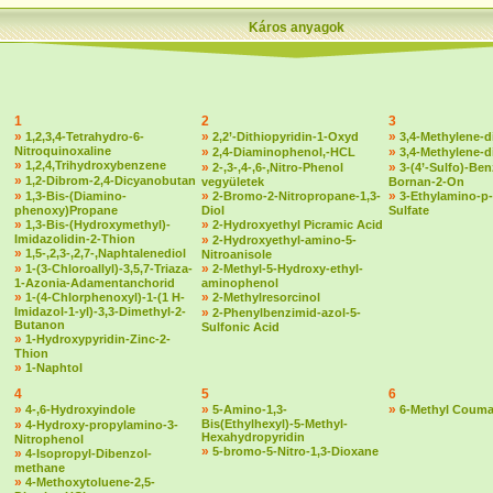
Káros anyagok
1
2
3
»
»
»
1,2,3,4-Tetrahydro-6-
2,2’-Dithiopyridin-1-Oxyd
3,4-Methylene-d
Nitroquinoxaline
»
»
2,4-Diaminophenol,-HCL
3,4-Methylene-
»
1,2,4,Trihydroxybenzene
»
»
2-,3-,4-,6-,Nitro-Phenol
3-(4’-Sulfo)-Ben
»
1,2-Dibrom-2,4-Dicyanobutan
vegyületek
Bornan-2-On
»
»
»
1,3-Bis-(Diamino-
2-Bromo-2-Nitropropane-1,3-
3-Ethylamino-p-
phenoxy)Propane
Diol
Sulfate
»
»
1,3-Bis-(Hydroxymethyl)-
2-Hydroxyethyl Picramic Acid
Imidazolidin-2-Thion
»
2-Hydroxyethyl-amino-5-
»
1,5-,2,3-,2,7-,Naphtalenediol
Nitroanisole
»
»
1-(3-Chloroallyl)-3,5,7-Triaza-
2-Methyl-5-Hydroxy-ethyl-
1-Azonia-Adamentanchorid
aminophenol
»
»
1-(4-Chlorphenoxyl)-1-(1 H-
2-Methylresorcinol
Imidazol-1-yl)-3,3-Dimethyl-2-
»
2-Phenylbenzimid-azol-5-
Butanon
Sulfonic Acid
»
1-Hydroxypyridin-Zinc-2-
Thion
»
1-Naphtol
4
5
6
»
»
»
4-,6-Hydroxyindole
5-Amino-1,3-
6-Methyl Couma
»
Bis(Ethylhexyl)-5-Methyl-
4-Hydroxy-propylamino-3-
Hexahydropyridin
Nitrophenol
»
5-bromo-5-Nitro-1,3-Dioxane
»
4-Isopropyl-Dibenzol-
methane
»
4-Methoxytoluene-2,5-