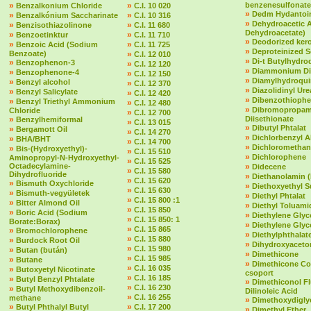
»
»
benzenesulfonate
Benzalkonium Chloride
C.I. 10 020
»
Dedm Hydantoin
»
»
Benzalkónium Saccharinate
C.I. 10 316
»
Dehydroacetic 
»
»
Benzisothiazolinone
C.I. 11 680
Dehydroacetate)
»
»
Benzoetinktur
C.I. 11 710
»
Deodorized ker
»
»
Benzoic Acid (Sodium
C.I. 11 725
»
Deproteinized 
Benzoate)
»
C.I. 12 010
»
Di-t Butylhydr
»
Benzophenon-3
»
C.I. 12 120
»
Diammonium Dit
»
Benzophenone-4
»
C.I. 12 150
»
Diamylhydroqu
»
Benzyl alcohol
»
C.I. 12 370
»
Diazolidinyl Ure
»
Benzyl Salicylate
»
C.I. 12 420
»
Dibenzothioph
»
Benzyl Triethyl Ammonium
»
C.I. 12 480
»
Dibromopropam
Chloride
»
C.I. 12 700
»
Diisethionate
Benzylhemiformal
»
C.I. 13 015
»
Dibutyl Phtalat
»
Bergamott Oil
»
C.I. 14 270
»
Dichlorbenzyl A
»
BHA/BHT
»
C.I. 14 700
»
Dichloromethan
»
Bis-(Hydroxyethyl)-
»
C.I. 15 510
»
Dichlorophene
Aminopropyl-N-Hydroxyethyl-
»
C.I. 15 525
Octadecylamine-
»
Didecene
»
C.I. 15 580
Dihydrofluoride
»
Diethanolamin 
»
C.I. 15 620
»
Bismuth Oxychloride
»
Diethoxyethyl S
»
C.I. 15 630
»
Bismuth-vegyületek
»
Diethyl Phtalat
»
C.I. 15 800 :1
»
Bitter Almond Oil
»
Diethyl Toluami
»
C.I. 15 850
»
Boric Acid (Sodium
»
Diethylene Glyc
»
C.I. 15 850: 1
Borate:Borax)
»
Diethylene Glyc
»
C.I. 15 865
»
Bromochlorophene
»
Diethylphthalate 
»
C.I. 15 880
»
Burdock Root Oil
»
Dihydroxyaceto
»
C.I. 15 980
»
Butan (bután)
»
Dimethicone
»
C.I. 15 985
»
Butane
»
Dimethicone Co
»
C.I. 16 035
»
Butoxyetyl Nicotinate
csoport
»
C.I. 16 185
»
Butyl Benzyl Phtalate
»
Dimethiconol F
»
C.I. 16 230
»
Butyl Methoxydibenzoil-
Dilinoleic Acid
»
C.I. 16 255
methane
»
Dimethoxydigly
»
»
Butyl Phthalyl Butyl
C.I. 17 200
»
Dimethyl Ether