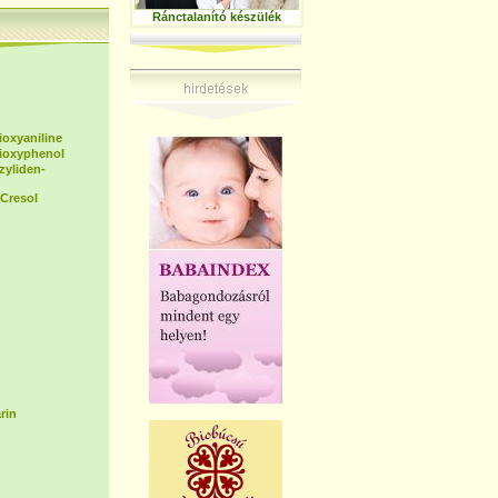
Ránctalanító készülék
ioxyaniline
dioxyphenol
zyliden-
Cresol
rin