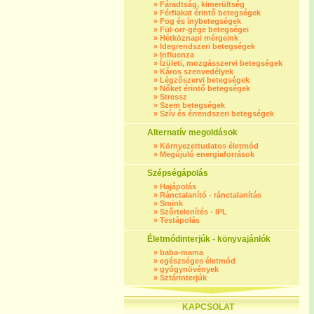
»
Fáradtság, kimerültség
»
Férfiakat érintő betegségek
»
Fog és ínybetegségek
»
Fül-orr-gége betegségei
»
Hétköznapi mérgeink
»
Idegrendszeri betegségek
»
Influenza
»
Ízületi, mozgásszervi betegségek
»
Káros szenvedélyek
»
Légzőszervi betegségek
»
Nőket érintő betegségek
»
Stressz
»
Szem betegségek
»
Szív és érrendszeri betegségek
Alternatív megoldások
»
Környezettudatos életmód
»
Megújuló energiaforrások
Szépségápolás
»
Hajápolás
»
Ránctalanító - ránctalanítás
»
Smink
»
Szőrtelenítés - IPL
»
Testápolás
Életmódinterjúk - könyvajánlók
»
baba-mama
»
egészséges életmód
»
gyógynövények
»
Sztárinterjúk
KAPCSOLAT