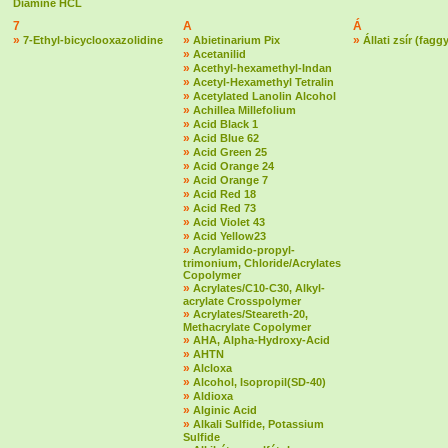
Diamine HCL
7
A
Á
»
»
»
7-Ethyl-bicyclooxazolidine
Abietinarium Pix
Állati zsír (fagg
»
Acetanilid
»
Acethyl-hexamethyl-Indan
»
Acetyl-Hexamethyl Tetralin
»
Acetylated Lanolin Alcohol
»
Achillea Millefolium
»
Acid Black 1
»
Acid Blue 62
»
Acid Green 25
»
Acid Orange 24
»
Acid Orange 7
»
Acid Red 18
»
Acid Red 73
»
Acid Violet 43
»
Acid Yellow23
»
Acrylamido-propyl-
trimonium, Chloride/Acrylates
Copolymer
»
Acrylates/C10-C30, Alkyl-
acrylate Crosspolymer
»
Acrylates/Steareth-20,
Methacrylate Copolymer
»
AHA, Alpha-Hydroxy-Acid
»
AHTN
»
Alcloxa
»
Alcohol, Isopropil(SD-40)
»
Aldioxa
»
Alginic Acid
»
Alkali Sulfide, Potassium
Sulfide