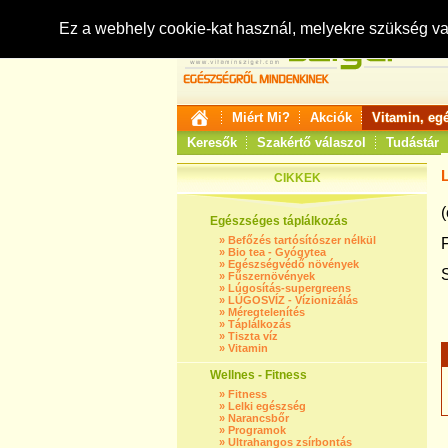
Ez a webhely cookie-kat használ, melyekre szükség v
Miért Mi?
Akciók
Vitamin, eg
Keresők
Szakértő válaszol
Tudástár
CIKKEK
(
Egészséges táplálkozás
»
Befőzés tartósítószer nélkül
»
Bio tea - Gyógytea
»
Egészségvédő növények
»
Fűszernövények
»
Lúgosítás-supergreens
»
LÚGOSVÍZ - Vízionizálás
»
Méregtelenítés
»
Táplálkozás
»
Tiszta víz
»
Vitamin
Wellnes - Fitness
»
Fitness
»
Lelki egészség
»
Narancsbőr
»
Programok
»
Ultrahangos zsírbontás