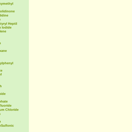
xymethyl
olidinone
idine
e
yryl Heptil
 Iodide
lene
m
exane
ylphenyl
te
yl
th
mide
phate
fluoride
ium Chloride
m
n
Sulfonic