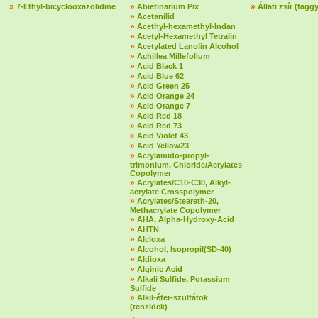
»
»
»
7-Ethyl-bicyclooxazolidine
Abietinarium Pix
Állati zsír (fagg
»
Acetanilid
»
Acethyl-hexamethyl-Indan
»
Acetyl-Hexamethyl Tetralin
»
Acetylated Lanolin Alcohol
»
Achillea Millefolium
»
Acid Black 1
»
Acid Blue 62
»
Acid Green 25
»
Acid Orange 24
»
Acid Orange 7
»
Acid Red 18
»
Acid Red 73
»
Acid Violet 43
»
Acid Yellow23
»
Acrylamido-propyl-
trimonium, Chloride/Acrylates
Copolymer
»
Acrylates/C10-C30, Alkyl-
acrylate Crosspolymer
»
Acrylates/Steareth-20,
Methacrylate Copolymer
»
AHA, Alpha-Hydroxy-Acid
»
AHTN
»
Alcloxa
»
Alcohol, Isopropil(SD-40)
»
Aldioxa
»
Alginic Acid
»
Alkali Sulfide, Potassium
Sulfide
»
Alkil-éter-szulfátok
(tenzidek)