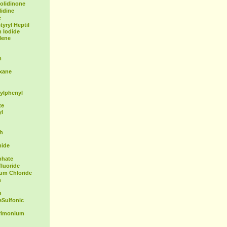
olidinone
idine
e
yryl Heptil
 Iodide
lene
m
exane
ylphenyl
te
yl
th
mide
phate
fluoride
ium Chloride
m
n
Sulfonic
rimonium