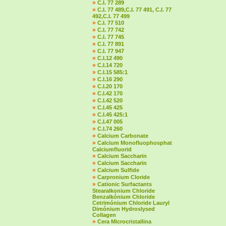
»
C.I. 77 289
»
C.I. 77 489,C.I. 77 491, C.I. 77
492,C.I. 77 499
»
C.I. 77 510
»
C.I. 77 742
»
C.I. 77 745
»
C.I. 77 891
»
C.I. 77 947
»
C.I.12 490
»
C.I.14 720
»
C.I.15 585:1
»
C.I.16 290
»
C.I.20 170
»
C.I.42 170
»
C.I.42 520
»
C.I.45 425
»
C.I.45 425:1
»
C.I.47 005
»
C.I.74 260
»
Calcium Carbonate
»
Calcium Monofluophosphat
Calciumfluorid
»
Calcium Saccharin
»
Calcium Saccharin
»
Calcium Sulfide
»
Carpronium Cloride
»
Cationic Surfactants
Stearalkonium Chloride
Benzalkónium Chloride
Cetrimónium Chloride Lauryl
Dimónium Hydroslysed
Collagen
»
Cera Microcristallina