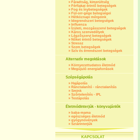
»
Fáradtság, kimerültség
»
Férfiakat érintő betegségek
»
Fog és ínybetegségek
»
Fül-orr-gége betegségei
»
Hétköznapi mérgeink
»
Idegrendszeri betegségek
»
Influenza
»
Ízületi, mozgásszervi betegségek
»
Káros szenvedélyek
»
Légzőszervi betegségek
»
Nőket érintő betegségek
»
Stressz
»
Szem betegségek
»
Szív és érrendszeri betegségek
Alternatív megoldások
»
Környezettudatos életmód
»
Megújuló energiaforrások
Szépségápolás
»
Hajápolás
»
Ránctalanító - ránctalanítás
»
Smink
»
Szőrtelenítés - IPL
»
Testápolás
Életmódinterjúk - könyvajánlók
»
baba-mama
»
egészséges életmód
»
gyógynövények
»
Sztárinterjúk
KAPCSOLAT