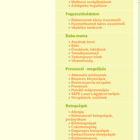
»
Wellness szolgáltatások
»
Zsírégetés-fogyókúra
Fogyasztóvédelem
»
Élelmiszerek káros összetevői
»
Kozmetikumok káros összetevői
»
Vásárlási tanácsok
Baba-mama
»
Anyának lenni
»
Bébi
»
Óvodások, iskolások
»
Termékismertető
»
Tudományos hírek
»
Várandósság
Prevenció - megelőzés
»
Alternatív módszerek
»
Bioptron fényterápia
»
Biorezonancia vizsgálat
»
Prevenció
»
Pulzáló mágnesterápia
»
SAFE Laser Lágylézer terápia
»
Vizsgálatok, szűrések
Betegségek
»
Allergia
»
Bélrendszeri betegségek,
probiotikum
»
Bőrbetegségek
»
Cukorbetegség
»
Daganatos betegségek
»
Emésztőszervi betegségek
»
Ételintolerancia