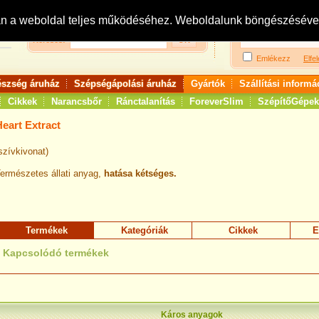
Bejelentkezés:
R
an a weboldal teljes működéséhez. Weboldalunk böngészésével 
Keresés:
Emlékezz
Elfel
észség áruház
Szépségápolási áruház
Gyártók
Szállítási informá
Cikkek
Narancsbőr
Ránctalanítás
ForeverSlim
SzépítőGépek
Heart Extract
szívkivonat)
ermészetes állati anyag,
hatása kétséges.
Termékek
Kategóriák
Cikkek
E
Kapcsolódó termékek
Káros anyagok