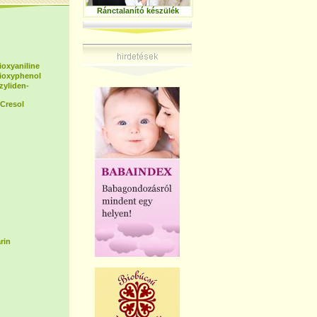
Ránctalanító készülék
ioxyaniline
dioxyphenol
zyliden-
Cresol
rin