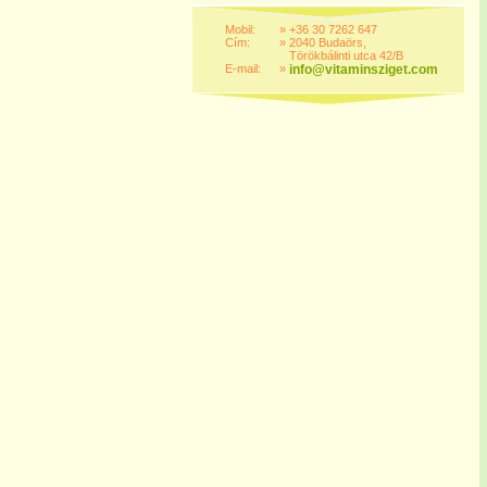
Mobil:
»
+36 30 7262 647
Cím:
»
2040 Budaörs,
Törökbálinti utca 42/B
E-mail:
»
info@vitaminsziget.com