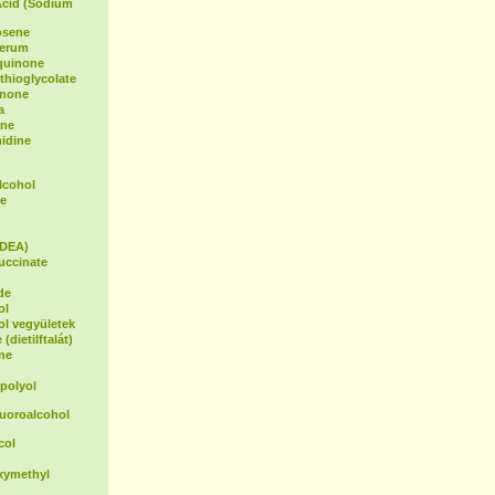
Acid (Sodium
osene
Serum
oquinone
hioglycolate
inone
a
ene
idine
lcohol
e
(DEA)
uccinate
de
ol
ol vegyületek
(dietilftalát)
ne
polyol
luoroalcohol
col
xymethyl