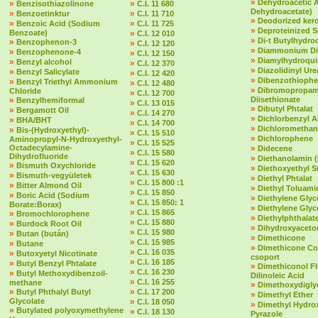
»
Dehydroacetic 
»
»
Benzisothiazolinone
C.I. 11 680
Dehydroacetate)
»
»
Benzoetinktur
C.I. 11 710
»
Deodorized ker
»
»
Benzoic Acid (Sodium
C.I. 11 725
»
Deproteinized 
Benzoate)
»
C.I. 12 010
»
Di-t Butylhydr
»
Benzophenon-3
»
C.I. 12 120
»
Diammonium Dit
»
Benzophenone-4
»
C.I. 12 150
»
Diamylhydroqu
»
Benzyl alcohol
»
C.I. 12 370
»
Diazolidinyl Ure
»
Benzyl Salicylate
»
C.I. 12 420
»
Dibenzothioph
»
Benzyl Triethyl Ammonium
»
C.I. 12 480
»
Dibromopropam
Chloride
»
C.I. 12 700
»
Diisethionate
Benzylhemiformal
»
C.I. 13 015
»
Dibutyl Phtalat
»
Bergamott Oil
»
C.I. 14 270
»
Dichlorbenzyl A
»
BHA/BHT
»
C.I. 14 700
»
Dichloromethan
»
Bis-(Hydroxyethyl)-
»
C.I. 15 510
»
Dichlorophene
Aminopropyl-N-Hydroxyethyl-
»
C.I. 15 525
Octadecylamine-
»
Didecene
»
C.I. 15 580
Dihydrofluoride
»
Diethanolamin 
»
C.I. 15 620
»
Bismuth Oxychloride
»
Diethoxyethyl S
»
C.I. 15 630
»
Bismuth-vegyületek
»
Diethyl Phtalat
»
C.I. 15 800 :1
»
Bitter Almond Oil
»
Diethyl Toluami
»
C.I. 15 850
»
Boric Acid (Sodium
»
Diethylene Glyc
»
C.I. 15 850: 1
Borate:Borax)
»
Diethylene Glyc
»
C.I. 15 865
»
Bromochlorophene
»
Diethylphthalate 
»
C.I. 15 880
»
Burdock Root Oil
»
Dihydroxyaceto
»
C.I. 15 980
»
Butan (bután)
»
Dimethicone
»
C.I. 15 985
»
Butane
»
Dimethicone Co
»
C.I. 16 035
»
Butoxyetyl Nicotinate
csoport
»
C.I. 16 185
»
Butyl Benzyl Phtalate
»
Dimethiconol F
»
C.I. 16 230
»
Butyl Methoxydibenzoil-
Dilinoleic Acid
»
C.I. 16 255
methane
»
Dimethoxydigly
»
»
Butyl Phthalyl Butyl
C.I. 17 200
»
Dimethyl Ether
Glycolate
»
C.I. 18 050
»
Dimethyl Hydro
»
Butylated polyoxymethylene
»
C.I. 18 130
Pyrazole