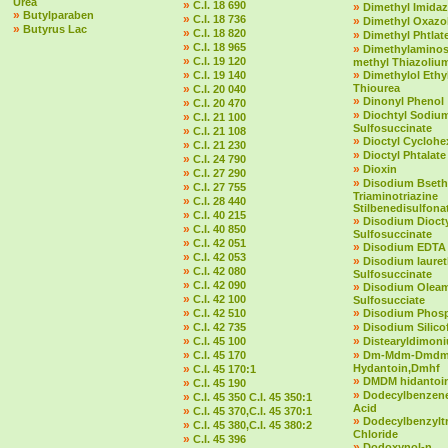
Urea
»
C.I. 18 690
»
Dimethyl Imidaz
»
Butylparaben
»
C.I. 18 736
»
Dimethyl Oxazol
»
Butyrus Lac
»
C.I. 18 820
»
Dimethyl Phtlat
»
C.I. 18 965
»
Dimethylaminost
»
C.I. 19 120
methyl Thiazolium
»
»
C.I. 19 140
Dimethylol Ethy
»
Thiourea
C.I. 20 040
»
Dinonyl Phenol
»
C.I. 20 470
»
Diochtyl Sodiu
»
C.I. 21 100
Sulfosuccinate
»
C.I. 21 108
»
Dioctyl Cycloh
»
C.I. 21 230
»
Dioctyl Phtalate
»
C.I. 24 790
»
Dioxin
»
C.I. 27 290
»
Disodium Bseth
»
C.I. 27 755
Triaminotriazine
»
C.I. 28 440
Stilbenedisulfona
»
C.I. 40 215
»
Disodium Dioct
»
C.I. 40 850
Sulfosuccinate
»
C.I. 42 051
»
Disodium EDTA
»
C.I. 42 053
»
Disodium laure
»
C.I. 42 080
Sulfosuccinate
»
C.I. 42 090
»
Disodium Olea
»
C.I. 42 100
Sulfosucciate
»
»
C.I. 42 510
Disodium Phos
»
»
C.I. 42 735
Disodium Silico
»
»
C.I. 45 100
Distearyldimon
»
»
C.I. 45 170
Dm-Mdm-Dmd
»
Hydantoin,Dmhf
C.I. 45 170:1
»
DMDM hidantoi
»
C.I. 45 190
»
Dodecylbenzene
»
C.I. 45 350 C.I. 45 350:1
Acid
»
C.I. 45 370,C.I. 45 370:1
»
Dodecylbenzylt
»
C.I. 45 380,C.I. 45 380:2
Chloride
»
C.I. 45 396
»
Dodoxynol-n