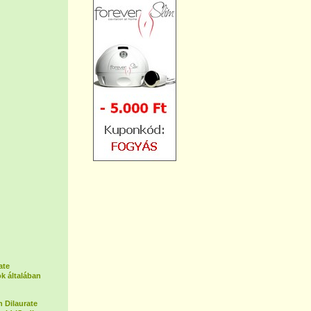
ate
k általában
 Dilaurate