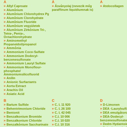
A
Á
A
»
»
»
Allyl Caproate
Ásványolaj (nevezik még
Atelocollagen
»
paraffinum liquidiumnak is)
Alumínium
»
Alumínium Chlorohydrex Pg
»
Alumínium Clorohydrate
»
Alumínium Fluoride
»
Alumínium vegyületek
»
Alumínium Zirkónium Tri-,
Tetra-, Penta-,
Octachlorohydrate
»
Aminomethyl
Propaneidol/propanol
»
Ammónia
»
Ammonium Coco-Sulfate
»
Ammonium Dodecyl-
benzenesulfonate
»
Ammonium Lauryl Sulfate
»
Ammonium Monoflour-
phosphate/
Ammoniumsilicofluorid
»
Anilin
»
Anionic Surfactants
»
Aorta Extract
»
Arachis Oil
»
Asiatic Acid
B
C
D
»
»
»
Barium Sulfide
C. I. 11 920
D-Limonen
»
»
»
Behentrimonium Chloride
C. I. 26 100
DEA -Laurylsulf
»
»
»
Bentonit
C. I. 42 045
DEA emulgátoro
»
»
»
Benzalkonium Bromide
C.I. 10 006
DEA-Dodecyl-
»
»
benzenesulfonate
Benzalkonium Chloride
C.I. 10 020
»
Dedm Hydantoin
»
»
Benzalkónium Saccharinate
C.I. 10 316