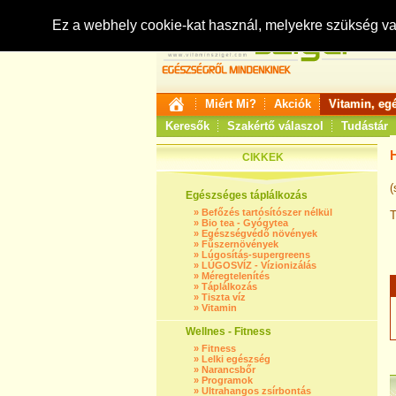
Ez a webhely cookie-kat használ, melyekre szükség v
Miért Mi?
Akciók
Vitamin, eg
Keresők
Szakértő válaszol
Tudástár
CIKKEK
(
Egészséges táplálkozás
»
Befőzés tartósítószer nélkül
T
»
Bio tea - Gyógytea
»
Egészségvédő növények
»
Fűszernövények
»
Lúgosítás-supergreens
»
LÚGOSVÍZ - Vízionizálás
»
Méregtelenítés
»
Táplálkozás
»
Tiszta víz
»
Vitamin
Wellnes - Fitness
»
Fitness
»
Lelki egészség
»
Narancsbőr
»
Programok
»
Ultrahangos zsírbontás