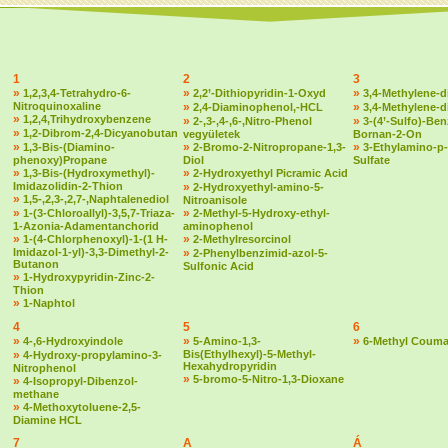
1
2
3
»
»
»
1,2,3,4-Tetrahydro-6-
2,2’-Dithiopyridin-1-Oxyd
3,4-Methylene-d
Nitroquinoxaline
»
»
2,4-Diaminophenol,-HCL
3,4-Methylene-
»
1,2,4,Trihydroxybenzene
»
»
2-,3-,4-,6-,Nitro-Phenol
3-(4’-Sulfo)-Ben
»
1,2-Dibrom-2,4-Dicyanobutan
vegyületek
Bornan-2-On
»
»
»
1,3-Bis-(Diamino-
2-Bromo-2-Nitropropane-1,3-
3-Ethylamino-p-
phenoxy)Propane
Diol
Sulfate
»
»
1,3-Bis-(Hydroxymethyl)-
2-Hydroxyethyl Picramic Acid
Imidazolidin-2-Thion
»
2-Hydroxyethyl-amino-5-
»
1,5-,2,3-,2,7-,Naphtalenediol
Nitroanisole
»
»
1-(3-Chloroallyl)-3,5,7-Triaza-
2-Methyl-5-Hydroxy-ethyl-
1-Azonia-Adamentanchorid
aminophenol
»
»
1-(4-Chlorphenoxyl)-1-(1 H-
2-Methylresorcinol
Imidazol-1-yl)-3,3-Dimethyl-2-
»
2-Phenylbenzimid-azol-5-
Butanon
Sulfonic Acid
»
1-Hydroxypyridin-Zinc-2-
Thion
»
1-Naphtol
4
5
6
»
»
»
4-,6-Hydroxyindole
5-Amino-1,3-
6-Methyl Couma
»
Bis(Ethylhexyl)-5-Methyl-
4-Hydroxy-propylamino-3-
Hexahydropyridin
Nitrophenol
»
5-bromo-5-Nitro-1,3-Dioxane
»
4-Isopropyl-Dibenzol-
methane
»
4-Methoxytoluene-2,5-
Diamine HCL
7
A
Á