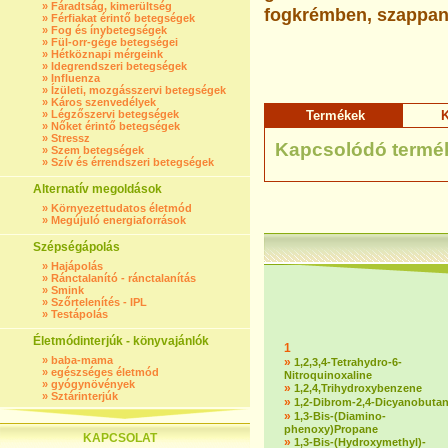
»
Fáradtság, kimerültség
fogkrémben, szappanb
»
Férfiakat érintő betegségek
»
Fog és ínybetegségek
»
Fül-orr-gége betegségei
»
Hétköznapi mérgeink
»
Idegrendszeri betegségek
»
Influenza
»
Ízületi, mozgásszervi betegségek
»
Káros szenvedélyek
»
Légzőszervi betegségek
Termékek
K
»
Nőket érintő betegségek
»
Stressz
Kapcsolódó termé
»
Szem betegségek
»
Szív és érrendszeri betegségek
Alternatív megoldások
»
Környezettudatos életmód
»
Megújuló energiaforrások
Szépségápolás
»
Hajápolás
»
Ránctalanító - ránctalanítás
»
Smink
»
Szőrtelenítés - IPL
»
Testápolás
Életmódinterjúk - könyvajánlók
1
»
baba-mama
»
1,2,3,4-Tetrahydro-6-
»
egészséges életmód
Nitroquinoxaline
»
gyógynövények
»
1,2,4,Trihydroxybenzene
»
Sztárinterjúk
»
1,2-Dibrom-2,4-Dicyanobuta
»
1,3-Bis-(Diamino-
phenoxy)Propane
KAPCSOLAT
»
1,3-Bis-(Hydroxymethyl)-