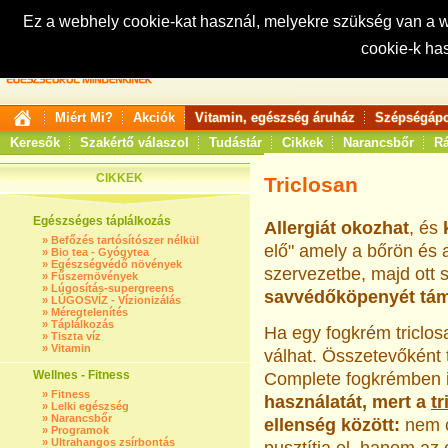
Ez a webhely cookie-kat használ, melyekre szükség van a
cookie-k ha
Keresés:
Miért Mi?
Akciók
Vitamin, egészség áruház
Szépségápo
Keresők
Szakértő válaszol
Tudástár
Cikkek
Narancsbőr
Rá
CIKKEK
Triclosan
Egészséges táplálkozás
Allergiát okozhat
, és
»
Befőzés tartósítószer nélkül
elő" amely a bőrön és a
»
Bio tea - Gyógytea
»
Egészségvédő növények
szervezetbe, majd ott s
»
Fűszernövények
»
Lúgosítás-supergreens
savvédőköpenyét táma
»
LÚGOSVÍZ - Vízionizálás
»
Méregtelenítés
»
Táplálkozás
Ha egy fogkrém triclos
»
Tiszta víz
»
Vitamin
válhat. Összetevőként 
Wellnes - Fitness
Complete fogkrémben 
»
Fitness
használatát, mert a
tr
»
Lelki egészség
»
Narancsbőr
ellenség között:
nem c
»
Programok
»
Ultrahangos zsírbontás