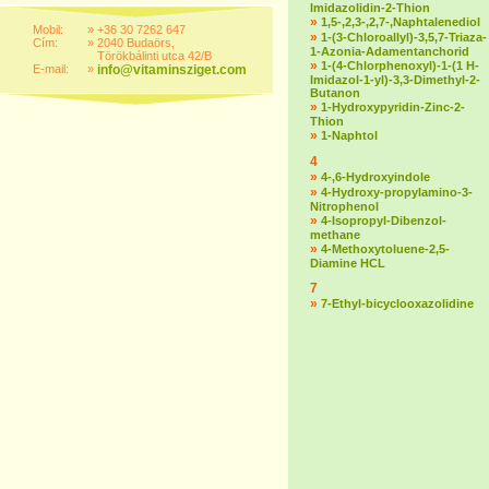
Imidazolidin-2-Thion
»
1,5-,2,3-,2,7-,Naphtalenediol
Mobil:
»
+36 30 7262 647
»
1-(3-Chloroallyl)-3,5,7-Triaza-
Cím:
»
2040 Budaörs,
1-Azonia-Adamentanchorid
Törökbálinti utca 42/B
»
1-(4-Chlorphenoxyl)-1-(1 H-
E-mail:
»
info@vitaminsziget.com
Imidazol-1-yl)-3,3-Dimethyl-2-
Butanon
»
1-Hydroxypyridin-Zinc-2-
Thion
»
1-Naphtol
4
»
4-,6-Hydroxyindole
»
4-Hydroxy-propylamino-3-
Nitrophenol
»
4-Isopropyl-Dibenzol-
methane
»
4-Methoxytoluene-2,5-
Diamine HCL
7
»
7-Ethyl-bicyclooxazolidine