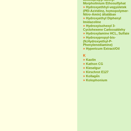
Morpholinium Ethosulfphat
»
Hydroxyethhyl-vegyületek
(PEI-Aziridine, homopolymer-
Nitro-Amin) általában
»
Hydroxyethyl Diphenyl
Imidazoline
»
Hydroxyisohexyl 3-
Cyclohexene Carboxaldehy
»
Hydroxylamine HCL, Sulfate
»
Hydroxypropyl-bis-
(N.Hydroxyethyl-P-
Phenylenediamine)
»
Hypericum Extract/Oil
K
»
Kaolin
»
Kathon CG
»
Kieselgur
»
Kirschrot E127
»
Kollagén
»
Kolophonium