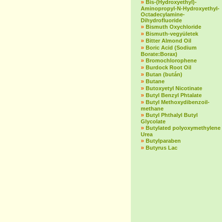
»
Bis-(Hydroxyethyl)-
Aminopropyl-N-Hydroxyethyl-
Octadecylamine-
Dihydrofluoride
»
Bismuth Oxychloride
»
Bismuth-vegyületek
»
Bitter Almond Oil
»
Boric Acid (Sodium
Borate:Borax)
»
Bromochlorophene
»
Burdock Root Oil
»
Butan (bután)
»
Butane
»
Butoxyetyl Nicotinate
»
Butyl Benzyl Phtalate
»
Butyl Methoxydibenzoil-
methane
»
Butyl Phthalyl Butyl
Glycolate
»
Butylated polyoxymethylene
Urea
»
Butylparaben
»
Butyrus Lac