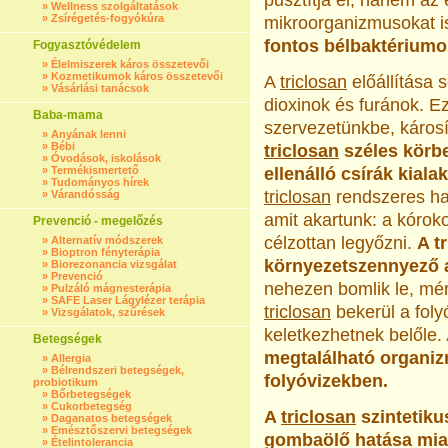
pusztítja el, hanem az 
»
Wellness szolgáltatások
»
Zsírégetés-fogyókúra
mikroorganizmusokat i
fontos bélbaktériumok
Fogyasztóvédelem
»
Élelmiszerek káros összetevői
»
Kozmetikumok káros összetevői
A
triclosan
előállítása 
»
Vásárlási tanácsok
dioxinok és furánok. E
Baba-mama
szervezetünkbe, károsí
»
Anyának lenni
»
Bébi
triclosan
széles körbe
»
Óvodások, iskolások
»
Termékismertető
ellenálló csírák kiala
»
Tudományos hírek
triclosan
rendszeres has
»
Várandósság
amit akartunk: a kórok
Prevenció - megelőzés
célzottan legyőzni.
A t
»
Alternatív módszerek
»
Bioptron fényterápia
környezetszennyező a
»
Biorezonancia vizsgálat
»
Prevenció
nehezen bomlik le, mé
»
Pulzáló mágnesterápia
»
SAFE Laser Lágylézer terápia
triclosan
bekerül a fol
»
Vizsgálatok, szűrések
keletkezhetnek belőle.
Betegségek
megtalálható organi
»
Allergia
»
Bélrendszeri betegségek,
folyóvizekben.
probiotikum
»
Bőrbetegségek
»
Cukorbetegség
A
triclosan
szintetiku
»
Daganatos betegségek
»
Emésztőszervi betegségek
gombaölő hatása miat
»
Ételintolerancia