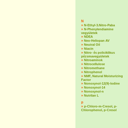
N
»
N-Ethyl-3.Nitro-Paba
»
N-Phenylendiamine
vegyületek
»
NDEA
»
Neo-Heliopan AV
»
Neutral Oil
»
Niacin
»
Nitro- és policiklikus
pézsmavegyületek
»
Nitroaminok
»
Nitrocellulose
»
Nitromethane
»
Nitrophenol
»
NMF, Natural Moisturizing
Factor
»
Nonoxynol-12(9)-lodine
»
Nonoxynol-14
»
Nonoxynol-n
»
Nutrilan L
p
»
p-Chloro-m-Cresol, p-
Chlorophenol, p-Cresol