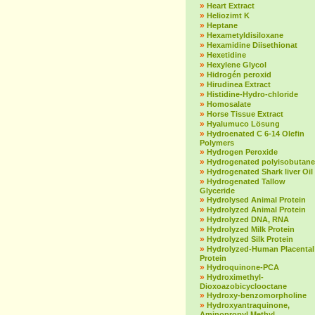
»
Heart Extract
»
Heliozimt K
»
Heptane
»
Hexametyldisiloxane
»
Hexamidine Diisethionat
»
Hexetidine
»
Hexylene Glycol
»
Hidrogén peroxid
»
Hirudinea Extract
»
Histidine-Hydro-chloride
»
Homosalate
»
Horse Tissue Extract
»
Hyalumuco Lösung
»
Hydroenated C 6-14 Olefin
Polymers
»
Hydrogen Peroxide
»
Hydrogenated polyisobutane
»
Hydrogenated Shark liver Oil
»
Hydrogenated Tallow
Glyceride
»
Hydrolysed Animal Protein
»
Hydrolyzed Animal Protein
»
Hydrolyzed DNA, RNA
»
Hydrolyzed Milk Protein
»
Hydrolyzed Silk Protein
»
Hydrolyzed-Human Placental
Protein
»
Hydroquinone-PCA
»
Hydroximethyl-
Dioxoazobicyclooctane
»
Hydroxy-benzomorpholine
»
Hydroxyantraquinone,
Aminopropyl Methyl