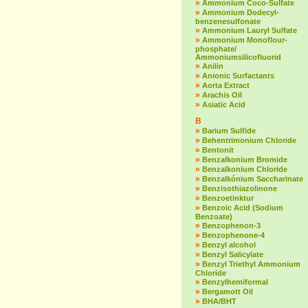
»
Ammonium Coco-Sulfate
»
Ammonium Dodecyl-
benzenesulfonate
»
Ammonium Lauryl Sulfate
»
Ammonium Monoflour-
phosphate/
Ammoniumsilicofluorid
»
Anilin
»
Anionic Surfactants
»
Aorta Extract
»
Arachis Oil
»
Asiatic Acid
B
»
Barium Sulfide
»
Behentrimonium Chloride
»
Bentonit
»
Benzalkonium Bromide
»
Benzalkonium Chloride
»
Benzalkónium Saccharinate
»
Benzisothiazolinone
»
Benzoetinktur
»
Benzoic Acid (Sodium
Benzoate)
»
Benzophenon-3
»
Benzophenone-4
»
Benzyl alcohol
»
Benzyl Salicylate
»
Benzyl Triethyl Ammonium
Chloride
»
Benzylhemiformal
»
Bergamott Oil
»
BHA/BHT