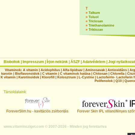
T
»
Talkum
»
Toluol
»
Triclosan
»
Triethanolamine
»
Triklozan
Bioboltok
|
Impresszum
|
Írjon nekünk
|
ÁSZF
|
Adatvédelem
|
Jogi nyilatkozat
Vitaminok:
A vitamin
|
Acidophilus
|
Alfa-lipidsav
|
Aminosavak
|
Antioxidáns
|
Arg
karotin
|
Bioflavonoidok
|
C vitamin
|
C vitaminok hatása
|
Chitosan
|
Chlorella
|
Ciszt
K vitamin
|
Karotinoidok
|
Klorofill
|
Kolosztrum
|
L-Cystine
|
Lactoferrin- Lactoferin 
Polifenolok
|
Q10
|
Querc
Társoldalaink:
ForeverSlim.hu - kavitációs zsírbontás
Forever Skin IPL villanófényes szőr
www.vitaminsziget.com © 2007-2026 - Minden jog fenntartva