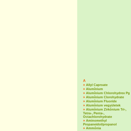
A
»
Allyl Caproate
»
Alumínium
»
Alumínium Chlorohydrex Pg
»
Alumínium Clorohydrate
»
Alumínium Fluoride
»
Alumínium vegyületek
»
Alumínium Zirkónium Tri-,
Tetra-, Penta-,
Octachlorohydrate
»
Aminomethyl
Propaneidol/propanol
»
Ammónia