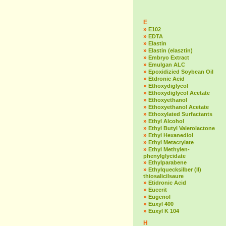
E
»
E102
»
EDTA
»
Elastin
»
Elastin (elasztin)
»
Embryo Extract
»
Emulgan ALC
»
Epoxidizied Soybean Oil
»
Etdronic Acid
»
Ethoxydiglycol
»
Ethoxydiglycol Acetate
»
Ethoxyethanol
»
Ethoxyethanol Acetate
»
Ethoxylated Surfactants
»
Ethyl Alcohol
»
Ethyl Butyl Valerolactone
»
Ethyl Hexanediol
»
Ethyl Metacrylate
»
Ethyl Methylen-
phenylglycidate
»
Ethylparabene
»
Ethylquecksilber (II)
thiosalicilsaure
»
Etidronic Acid
»
Eucerit
»
Eugenol
»
Euxyl 400
»
Euxyl K 104
H