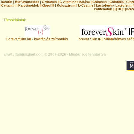
karotin
|
Bioflavonoidok
|
C vitamin
|
C vitaminok hatása
|
Chitosan
|
Chlorella
|
Ciszt
K vitamin
|
Karotinoidok
|
Klorofill
|
Kolosztrum
|
L-Cystine
|
Lactoferrin- Lactoferin 
Polifenolok
|
Q10
|
Querc
Társoldalaink:
ForeverSlim.hu - kavitációs zsírbontás
Forever Skin IPL villanófényes szőr
www.vitaminsziget.com © 2007-2026 - Minden jog fenntartva