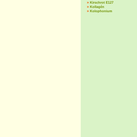
»
Kirschrot E127
»
Kollagén
»
Kolophonium