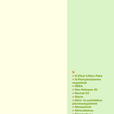
N
»
N-Ethyl-3.Nitro-Paba
»
N-Phenylendiamine
vegyületek
»
NDEA
»
Neo-Heliopan AV
»
Neutral Oil
»
Niacin
»
Nitro- és policiklikus
pézsmavegyületek
»
Nitroaminok
»
Nitrocellulose