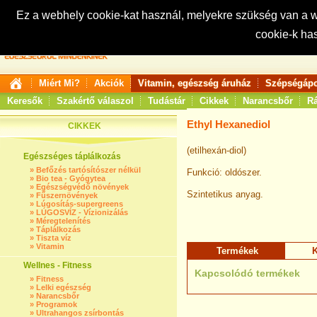
Ez a webhely cookie-kat használ, melyekre szükség van a
cookie-k ha
Keresés:
Miért Mi?
Akciók
Vitamin, egészség áruház
Szépségápo
Keresők
Szakértő válaszol
Tudástár
Cikkek
Narancsbőr
Rá
Ethyl Hexanediol
CIKKEK
(etilhexán-diol)
Egészséges táplálkozás
»
Befőzés tartósítószer nélkül
Funkció: oldószer.
»
Bio tea - Gyógytea
»
Egészségvédő növények
Szintetikus anyag.
»
Fűszernövények
»
Lúgosítás-supergreens
»
LÚGOSVÍZ - Vízionizálás
»
Méregtelenítés
»
Táplálkozás
»
Tiszta víz
»
Vitamin
Termékek
K
Wellnes - Fitness
Kapcsolódó termékek
»
Fitness
»
Lelki egészség
»
Narancsbőr
»
Programok
»
Ultrahangos zsírbontás