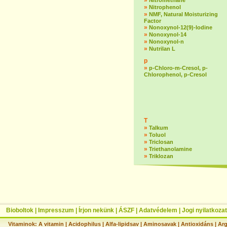
»
Nitromethane
»
Nitrophenol
»
NMF, Natural Moisturizing
Factor
»
Nonoxynol-12(9)-lodine
»
Nonoxynol-14
»
Nonoxynol-n
»
Nutrilan L
p
»
p-Chloro-m-Cresol, p-
Chlorophenol, p-Cresol
T
»
Talkum
»
Toluol
»
Triclosan
»
Triethanolamine
»
Triklozan
Bioboltok
|
Impresszum
|
Írjon nekünk
|
ÁSZF
|
Adatvédelem
|
Jogi nyilatkozat
Vitaminok:
A vitamin
|
Acidophilus
|
Alfa-lipidsav
|
Aminosavak
|
Antioxidáns
|
Arg