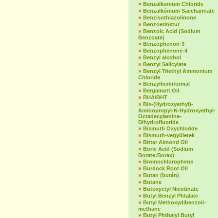
»
Benzalkonium Chloride
»
Benzalkónium Saccharinate
»
Benzisothiazolinone
»
Benzoetinktur
»
Benzoic Acid (Sodium
Benzoate)
»
Benzophenon-3
»
Benzophenone-4
»
Benzyl alcohol
»
Benzyl Salicylate
»
Benzyl Triethyl Ammonium
Chloride
»
Benzylhemiformal
»
Bergamott Oil
»
BHA/BHT
»
Bis-(Hydroxyethyl)-
Aminopropyl-N-Hydroxyethyl-
Octadecylamine-
Dihydrofluoride
»
Bismuth Oxychloride
»
Bismuth-vegyületek
»
Bitter Almond Oil
»
Boric Acid (Sodium
Borate:Borax)
»
Bromochlorophene
»
Burdock Root Oil
»
Butan (bután)
»
Butane
»
Butoxyetyl Nicotinate
»
Butyl Benzyl Phtalate
»
Butyl Methoxydibenzoil-
methane
»
Butyl Phthalyl Butyl