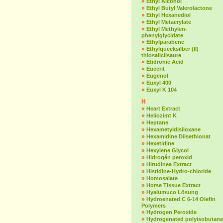
»
Ethyl Alcohol
»
Ethyl Butyl Valerolactone
»
Ethyl Hexanediol
»
Ethyl Metacrylate
»
Ethyl Methylen-
phenylglycidate
»
Ethylparabene
»
Ethylquecksilber (II)
thiosalicilsaure
»
Etidronic Acid
»
Eucerit
»
Eugenol
»
Euxyl 400
»
Euxyl K 104
H
»
Heart Extract
»
Heliozimt K
»
Heptane
»
Hexametyldisiloxane
»
Hexamidine Diisethionat
»
Hexetidine
»
Hexylene Glycol
»
Hidrogén peroxid
»
Hirudinea Extract
»
Histidine-Hydro-chloride
»
Homosalate
»
Horse Tissue Extract
»
Hyalumuco Lösung
»
Hydroenated C 6-14 Olefin
Polymers
»
Hydrogen Peroxide
»
Hydrogenated polyisobutane