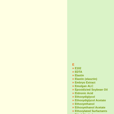
E
»
E102
»
EDTA
»
Elastin
»
Elastin (elasztin)
»
Embryo Extract
»
Emulgan ALC
»
Epoxidizied Soybean Oil
»
Etdronic Acid
»
Ethoxydiglycol
»
Ethoxydiglycol Acetate
»
Ethoxyethanol
»
Ethoxyethanol Acetate
»
Ethoxylated Surfactants