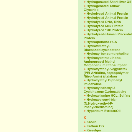
»
Hydrogenated Shark liver Oil
»
Hydrogenated Tallow
Glyceride
»
Hydrolysed Animal Protein
»
Hydrolyzed Animal Protein
»
Hydrolyzed DNA, RNA
»
Hydrolyzed Milk Protein
»
Hydrolyzed Silk Protein
»
Hydrolyzed-Human Placental
Protein
»
Hydroquinone-PCA
»
Hydroximethyl-
Dioxoazobicyclooctane
»
Hydroxy-benzomorpholine
»
Hydroxyantraquinone,
Aminopropyl Methyl
Morpholinium Ethosulfphat
»
Hydroxyethhyl-vegyületek
(PEI-Aziridine, homopolymer-
Nitro-Amin) általában
»
Hydroxyethyl Diphenyl
Imidazoline
»
Hydroxyisohexyl 3-
Cyclohexene Carboxaldehy
»
Hydroxylamine HCL, Sulfate
»
Hydroxypropyl-bis-
(N.Hydroxyethyl-P-
Phenylenediamine)
»
Hypericum Extract/Oil
K
»
Kaolin
»
Kathon CG
»
Kieselgur