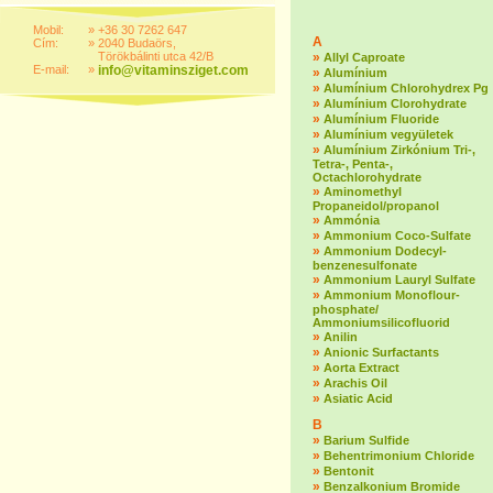
Mobil:
»
+36 30 7262 647
A
Cím:
»
2040 Budaörs,
Törökbálinti utca 42/B
»
Allyl Caproate
E-mail:
»
info@vitaminsziget.com
»
Alumínium
»
Alumínium Chlorohydrex Pg
»
Alumínium Clorohydrate
»
Alumínium Fluoride
»
Alumínium vegyületek
»
Alumínium Zirkónium Tri-,
Tetra-, Penta-,
Octachlorohydrate
»
Aminomethyl
Propaneidol/propanol
»
Ammónia
»
Ammonium Coco-Sulfate
»
Ammonium Dodecyl-
benzenesulfonate
»
Ammonium Lauryl Sulfate
»
Ammonium Monoflour-
phosphate/
Ammoniumsilicofluorid
»
Anilin
»
Anionic Surfactants
»
Aorta Extract
»
Arachis Oil
»
Asiatic Acid
B
»
Barium Sulfide
»
Behentrimonium Chloride
»
Bentonit
»
Benzalkonium Bromide