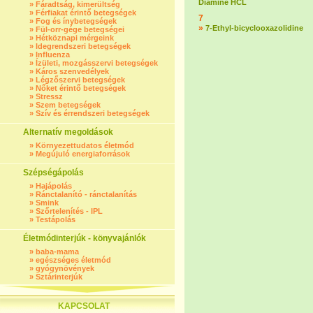
Diamine HCL
»
Fáradtság, kimerültség
»
Férfiakat érintő betegségek
7
»
Fog és ínybetegségek
»
7-Ethyl-bicyclooxazolidine
»
Fül-orr-gége betegségei
»
Hétköznapi mérgeink
»
Idegrendszeri betegségek
»
Influenza
»
Ízületi, mozgásszervi betegségek
»
Káros szenvedélyek
»
Légzőszervi betegségek
»
Nőket érintő betegségek
»
Stressz
»
Szem betegségek
»
Szív és érrendszeri betegségek
Alternatív megoldások
»
Környezettudatos életmód
»
Megújuló energiaforrások
Szépségápolás
»
Hajápolás
»
Ránctalanító - ránctalanítás
»
Smink
»
Szőrtelenítés - IPL
»
Testápolás
Életmódinterjúk - könyvajánlók
»
baba-mama
»
egészséges életmód
»
gyógynövények
»
Sztárinterjúk
KAPCSOLAT