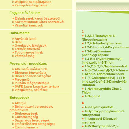
»
Wellness szolgáltatások
»
Zsírégetés-fogyókúra
Fogyasztóvédelem
»
Élelmiszerek káros összetevői
»
Kozmetikumok káros összetevői
»
Vásárlási tanácsok
1
Baba-mama
»
1,2,3,4-Tetrahydro-6-
»
Anyának lenni
Nitroquinoxaline
»
Bébi
»
1,2,4,Trihydroxybenzene
»
Óvodások, iskolások
»
1,2-Dibrom-2,4-Dicyanobuta
»
Termékismertető
»
1,3-Bis-(Diamino-
»
Tudományos hírek
phenoxy)Propane
»
Várandósság
»
1,3-Bis-(Hydroxymethyl)-
Imidazolidin-2-Thion
Prevenció - megelőzés
»
1,5-,2,3-,2,7-,Naphtalenediol
»
Alternatív módszerek
»
1-(3-Chloroallyl)-3,5,7-Triaza-
»
Bioptron fényterápia
1-Azonia-Adamentanchorid
»
Biorezonancia vizsgálat
»
1-(4-Chlorphenoxyl)-1-(1 H-
»
Prevenció
Imidazol-1-yl)-3,3-Dimethyl-2-
»
Pulzáló mágnesterápia
Butanon
»
SAFE Laser Lágylézer terápia
»
1-Hydroxypyridin-Zinc-2-
»
Vizsgálatok, szűrések
Thion
»
1-Naphtol
Betegségek
4
»
Allergia
»
Bélrendszeri betegségek,
»
4-,6-Hydroxyindole
probiotikum
»
4-Hydroxy-propylamino-3-
»
Bőrbetegségek
Nitrophenol
»
Cukorbetegség
»
4-Isopropyl-Dibenzol-
»
Daganatos betegségek
methane
»
Emésztőszervi betegségek
»
4-Methoxytoluene-2,5-
»
Ételintolerancia