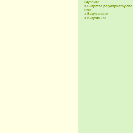
Glycolate
»
Butylated polyoxymethylene
Urea
»
Butylparaben
»
Butyrus Lac