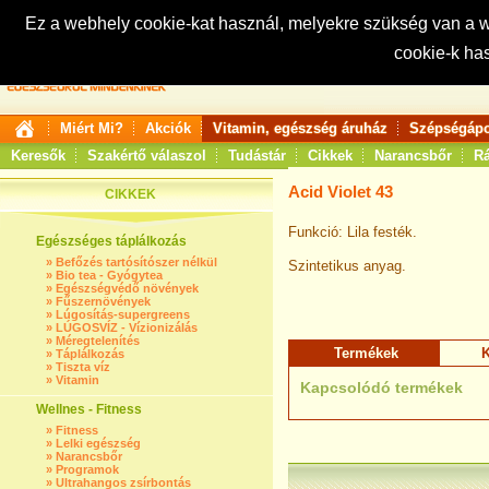
Ez a webhely cookie-kat használ, melyekre szükség van a
cookie-k ha
Keresés:
Miért Mi?
Akciók
Vitamin, egészség áruház
Szépségápo
Keresők
Szakértő válaszol
Tudástár
Cikkek
Narancsbőr
Rá
Acid Violet 43
CIKKEK
Funkció: Lila festék.
Egészséges táplálkozás
»
Befőzés tartósítószer nélkül
Szintetikus anyag.
»
Bio tea - Gyógytea
»
Egészségvédő növények
»
Fűszernövények
»
Lúgosítás-supergreens
»
LÚGOSVÍZ - Vízionizálás
»
Méregtelenítés
Termékek
K
»
Táplálkozás
»
Tiszta víz
»
Vitamin
Kapcsolódó termékek
Wellnes - Fitness
»
Fitness
»
Lelki egészség
»
Narancsbőr
»
Programok
»
Ultrahangos zsírbontás