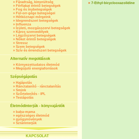
»
Fáradtság, kimerültség
»
7-Ethyl-bicyclooxazolidine
»
Férfiakat érintő betegségek
»
Fog és ínybetegségek
»
Fül-orr-gége betegségei
»
Hétköznapi mérgeink
»
Idegrendszeri betegségek
»
Influenza
»
Ízületi, mozgásszervi betegségek
»
Káros szenvedélyek
»
Légzőszervi betegségek
»
Nőket érintő betegségek
»
Stressz
»
Szem betegségek
»
Szív és érrendszeri betegségek
Alternatív megoldások
»
Környezettudatos életmód
»
Megújuló energiaforrások
Szépségápolás
»
Hajápolás
»
Ránctalanító - ránctalanítás
»
Smink
»
Szőrtelenítés - IPL
»
Testápolás
Életmódinterjúk - könyvajánlók
»
baba-mama
»
egészséges életmód
»
gyógynövények
»
Sztárinterjúk
KAPCSOLAT