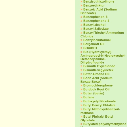
»
Benzisothiazolinone
»
Benzoetinktur
»
Benzoic Acid (Sodium
Benzoate)
»
Benzophenon-3
»
Benzophenone-4
»
Benzyl alcohol
»
Benzyl Salicylate
»
Benzyl Triethyl Ammonium
Chloride
»
Benzylhemiformal
»
Bergamott Oil
»
BHA/BHT
»
Bis-(Hydroxyethyl)-
Aminopropyl-N-Hydroxyethyl-
Octadecylamine-
Dihydrofluoride
»
Bismuth Oxychloride
»
Bismuth-vegyületek
»
Bitter Almond Oil
»
Boric Acid (Sodium
Borate:Borax)
»
Bromochlorophene
»
Burdock Root Oil
»
Butan (bután)
»
Butane
»
Butoxyetyl Nicotinate
»
Butyl Benzyl Phtalate
»
Butyl Methoxydibenzoil-
methane
»
Butyl Phthalyl Butyl
Glycolate
»
Butylated polyoxymethylene