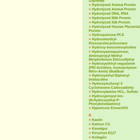
Glyceride
»
Hydrolysed Animal Protein
»
Hydrolyzed Animal Protein
»
Hydrolyzed DNA, RNA
»
Hydrolyzed Milk Protein
»
Hydrolyzed Silk Protein
»
Hydrolyzed-Human Placental
Protein
»
Hydroquinone-PCA
»
Hydroximethyl-
Dioxoazobicyclooctane
»
Hydroxy-benzomorpholine
»
Hydroxyantraquinone,
Aminopropyl Methyl
Morpholinium Ethosulfphat
»
Hydroxyethhyl-vegyületek
(PEI-Aziridine, homopolymer-
Nitro-Amin) általában
»
Hydroxyethyl Diphenyl
Imidazoline
»
Hydroxyisohexyl 3-
Cyclohexene Carboxaldehy
»
Hydroxylamine HCL, Sulfate
»
Hydroxypropyl-bis-
(N.Hydroxyethyl-P-
Phenylenediamine)
»
Hypericum Extract/Oil
K
»
Kaolin
»
Kathon CG
»
Kieselgur
»
Kirschrot E127
»
Kollagén