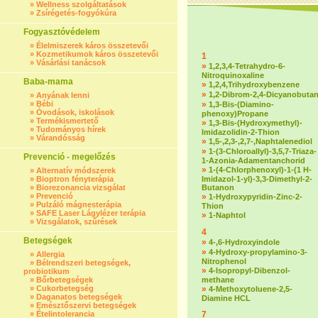
»
Wellness szolgáltatások
»
Zsírégetés-fogyókúra
Fogyasztóvédelem
»
Élelmiszerek káros összetevői
»
Kozmetikumok káros összetevői
1
»
Vásárlási tanácsok
»
1,2,3,4-Tetrahydro-6-
Nitroquinoxaline
Baba-mama
»
1,2,4,Trihydroxybenzene
»
1,2-Dibrom-2,4-Dicyanobuta
»
Anyának lenni
»
Bébi
»
1,3-Bis-(Diamino-
»
Óvodások, iskolások
phenoxy)Propane
»
Termékismertető
»
1,3-Bis-(Hydroxymethyl)-
»
Tudományos hírek
Imidazolidin-2-Thion
»
Várandósság
»
1,5-,2,3-,2,7-,Naphtalenediol
»
1-(3-Chloroallyl)-3,5,7-Triaza-
Prevenció - megelőzés
1-Azonia-Adamentanchorid
»
1-(4-Chlorphenoxyl)-1-(1 H-
»
Alternatív módszerek
»
Bioptron fényterápia
Imidazol-1-yl)-3,3-Dimethyl-2-
»
Biorezonancia vizsgálat
Butanon
»
Prevenció
»
1-Hydroxypyridin-Zinc-2-
»
Pulzáló mágnesterápia
Thion
»
SAFE Laser Lágylézer terápia
»
1-Naphtol
»
Vizsgálatok, szűrések
4
Betegségek
»
4-,6-Hydroxyindole
»
4-Hydroxy-propylamino-3-
»
Allergia
Nitrophenol
»
Bélrendszeri betegségek,
»
4-Isopropyl-Dibenzol-
probiotikum
»
Bőrbetegségek
methane
»
Cukorbetegség
»
4-Methoxytoluene-2,5-
»
Daganatos betegségek
Diamine HCL
»
Emésztőszervi betegségek
»
Ételintolerancia
7