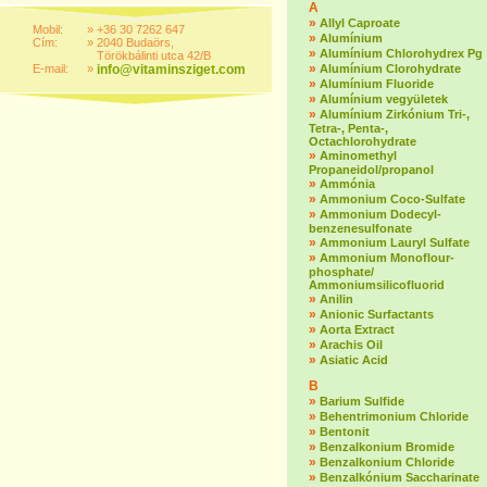
A
»
Allyl Caproate
Mobil:
»
+36 30 7262 647
»
Alumínium
Cím:
»
2040 Budaörs,
»
Alumínium Chlorohydrex Pg
Törökbálinti utca 42/B
»
E-mail:
»
info@vitaminsziget.com
Alumínium Clorohydrate
»
Alumínium Fluoride
»
Alumínium vegyületek
»
Alumínium Zirkónium Tri-,
Tetra-, Penta-,
Octachlorohydrate
»
Aminomethyl
Propaneidol/propanol
»
Ammónia
»
Ammonium Coco-Sulfate
»
Ammonium Dodecyl-
benzenesulfonate
»
Ammonium Lauryl Sulfate
»
Ammonium Monoflour-
phosphate/
Ammoniumsilicofluorid
»
Anilin
»
Anionic Surfactants
»
Aorta Extract
»
Arachis Oil
»
Asiatic Acid
B
»
Barium Sulfide
»
Behentrimonium Chloride
»
Bentonit
»
Benzalkonium Bromide
»
Benzalkonium Chloride
»
Benzalkónium Saccharinate