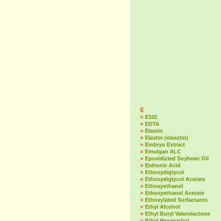
E
»
E102
»
EDTA
»
Elastin
»
Elastin (elasztin)
»
Embryo Extract
»
Emulgan ALC
»
Epoxidizied Soybean Oil
»
Etdronic Acid
»
Ethoxydiglycol
»
Ethoxydiglycol Acetate
»
Ethoxyethanol
»
Ethoxyethanol Acetate
»
Ethoxylated Surfactants
»
Ethyl Alcohol
»
Ethyl Butyl Valerolactone
»
Ethyl Hexanediol