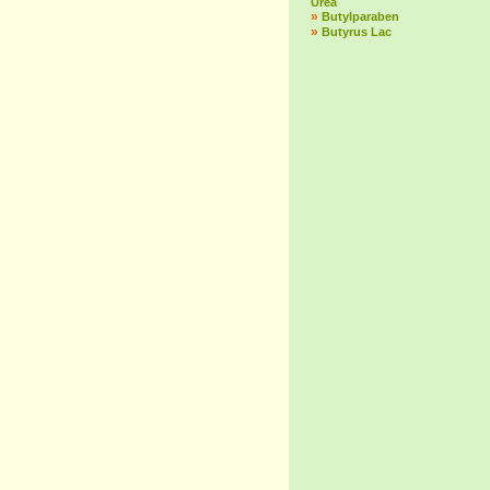
Urea
»
Butylparaben
»
Butyrus Lac