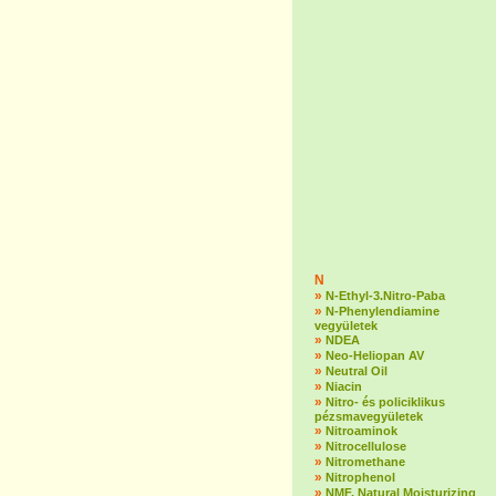
N
»
N-Ethyl-3.Nitro-Paba
»
N-Phenylendiamine
vegyületek
»
NDEA
»
Neo-Heliopan AV
»
Neutral Oil
»
Niacin
»
Nitro- és policiklikus
pézsmavegyületek
»
Nitroaminok
»
Nitrocellulose
»
Nitromethane
»
Nitrophenol
»
NMF, Natural Moisturizing