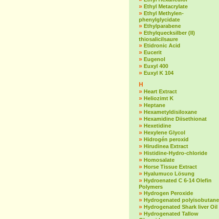
»
Ethyl Metacrylate
»
Ethyl Methylen-
phenylglycidate
»
Ethylparabene
»
Ethylquecksilber (II)
thiosalicilsaure
»
Etidronic Acid
»
Eucerit
»
Eugenol
»
Euxyl 400
»
Euxyl K 104
H
»
Heart Extract
»
Heliozimt K
»
Heptane
»
Hexametyldisiloxane
»
Hexamidine Diisethionat
»
Hexetidine
»
Hexylene Glycol
»
Hidrogén peroxid
»
Hirudinea Extract
»
Histidine-Hydro-chloride
»
Homosalate
»
Horse Tissue Extract
»
Hyalumuco Lösung
»
Hydroenated C 6-14 Olefin
Polymers
»
Hydrogen Peroxide
»
Hydrogenated polyisobutane
»
Hydrogenated Shark liver Oil
»
Hydrogenated Tallow