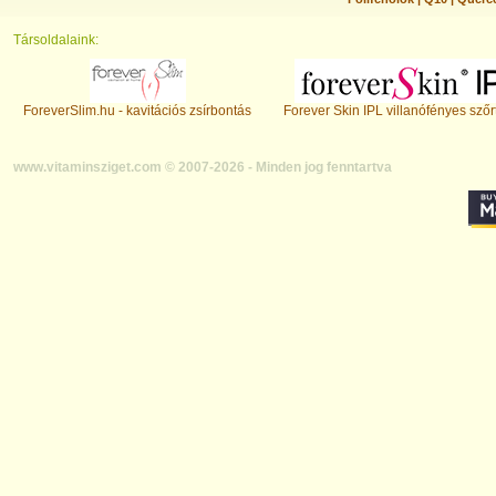
Társoldalaink:
ForeverSlim.hu - kavitációs zsírbontás
Forever Skin IPL villanófényes szőr
www.vitaminsziget.com © 2007-2026 - Minden jog fenntartva