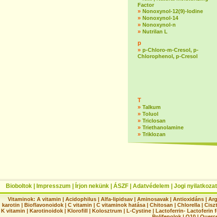
Factor
»
Nonoxynol-12(9)-lodine
»
Nonoxynol-14
»
Nonoxynol-n
»
Nutrilan L
p
»
p-Chloro-m-Cresol, p-
Chlorophenol, p-Cresol
T
»
Talkum
»
Toluol
»
Triclosan
»
Triethanolamine
»
Triklozan
Bioboltok
|
Impresszum
|
Írjon nekünk
|
ÁSZF
|
Adatvédelem
|
Jogi nyilatkozat
Vitaminok:
A vitamin
|
Acidophilus
|
Alfa-lipidsav
|
Aminosavak
|
Antioxidáns
|
Arg
karotin
|
Bioflavonoidok
|
C vitamin
|
C vitaminok hatása
|
Chitosan
|
Chlorella
|
Ciszt
K vitamin
|
Karotinoidok
|
Klorofill
|
Kolosztrum
|
L-Cystine
|
Lactoferrin- Lactoferin 
Polifenolok
|
Q10
|
Querc