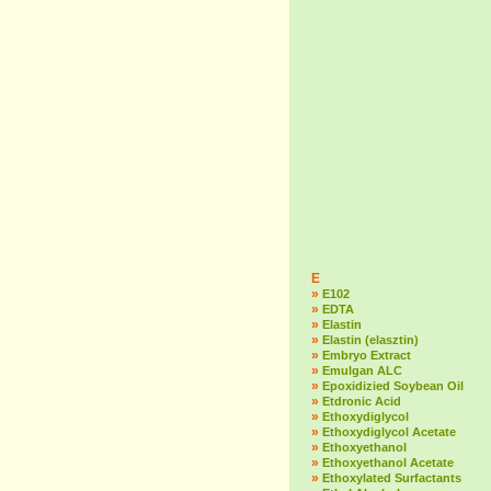
E
»
E102
»
EDTA
»
Elastin
»
Elastin (elasztin)
»
Embryo Extract
»
Emulgan ALC
»
Epoxidizied Soybean Oil
»
Etdronic Acid
»
Ethoxydiglycol
»
Ethoxydiglycol Acetate
»
Ethoxyethanol
»
Ethoxyethanol Acetate
»
Ethoxylated Surfactants