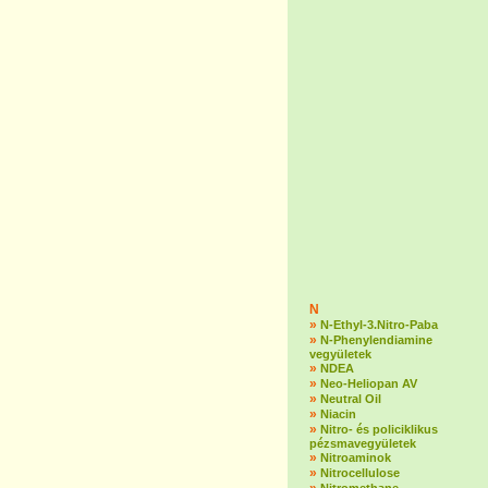
N
»
N-Ethyl-3.Nitro-Paba
»
N-Phenylendiamine
vegyületek
»
NDEA
»
Neo-Heliopan AV
»
Neutral Oil
»
Niacin
»
Nitro- és policiklikus
pézsmavegyületek
»
Nitroaminok
»
Nitrocellulose