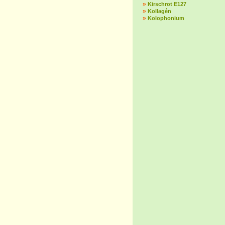
»
Kirschrot E127
»
Kollagén
»
Kolophonium