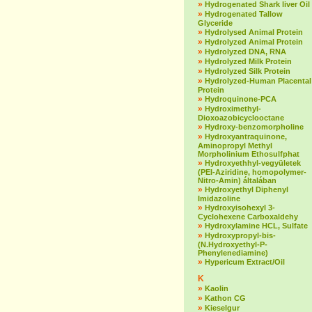
»
Hydrogenated Shark liver Oil
»
Hydrogenated Tallow
Glyceride
»
Hydrolysed Animal Protein
»
Hydrolyzed Animal Protein
»
Hydrolyzed DNA, RNA
»
Hydrolyzed Milk Protein
»
Hydrolyzed Silk Protein
»
Hydrolyzed-Human Placental
Protein
»
Hydroquinone-PCA
»
Hydroximethyl-
Dioxoazobicyclooctane
»
Hydroxy-benzomorpholine
»
Hydroxyantraquinone,
Aminopropyl Methyl
Morpholinium Ethosulfphat
»
Hydroxyethhyl-vegyületek
(PEI-Aziridine, homopolymer-
Nitro-Amin) általában
»
Hydroxyethyl Diphenyl
Imidazoline
»
Hydroxyisohexyl 3-
Cyclohexene Carboxaldehy
»
Hydroxylamine HCL, Sulfate
»
Hydroxypropyl-bis-
(N.Hydroxyethyl-P-
Phenylenediamine)
»
Hypericum Extract/Oil
K
»
Kaolin
»
Kathon CG
»
Kieselgur