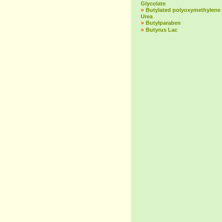
Glycolate
»
Butylated polyoxymethylene
Urea
»
Butylparaben
»
Butyrus Lac