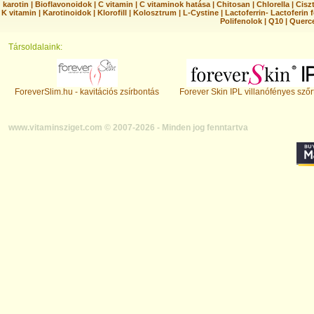
karotin
|
Bioflavonoidok
|
C vitamin
|
C vitaminok hatása
|
Chitosan
|
Chlorella
|
Ciszt
K vitamin
|
Karotinoidok
|
Klorofill
|
Kolosztrum
|
L-Cystine
|
Lactoferrin- Lactoferin 
Polifenolok
|
Q10
|
Querc
Társoldalaink:
ForeverSlim.hu - kavitációs zsírbontás
Forever Skin IPL villanófényes szőr
www.vitaminsziget.com © 2007-2026 - Minden jog fenntartva