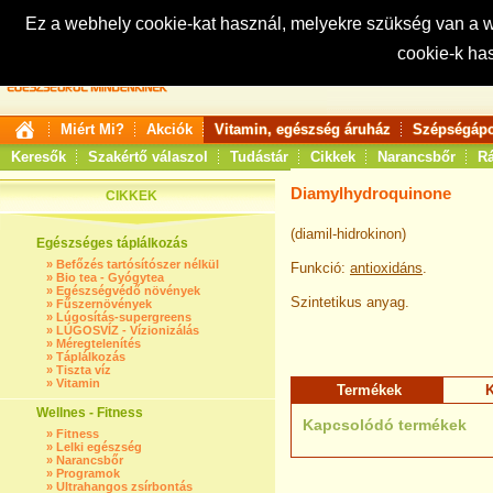
Ez a webhely cookie-kat használ, melyekre szükség van a
cookie-k ha
Keresés:
Miért Mi?
Akciók
Vitamin, egészség áruház
Szépségápo
Keresők
Szakértő válaszol
Tudástár
Cikkek
Narancsbőr
Rá
Diamylhydroquinone
CIKKEK
(diamil-hidrokinon)
Egészséges táplálkozás
»
Befőzés tartósítószer nélkül
Funkció:
antioxidáns
.
»
Bio tea - Gyógytea
»
Egészségvédő növények
Szintetikus anyag.
»
Fűszernövények
»
Lúgosítás-supergreens
»
LÚGOSVÍZ - Vízionizálás
»
Méregtelenítés
»
Táplálkozás
»
Tiszta víz
»
Vitamin
Termékek
K
Wellnes - Fitness
Kapcsolódó termékek
»
Fitness
»
Lelki egészség
»
Narancsbőr
»
Programok
»
Ultrahangos zsírbontás