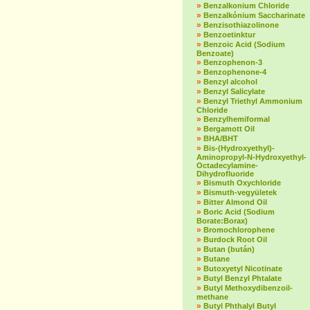
»
Benzalkonium Chloride
»
Benzalkónium Saccharinate
»
Benzisothiazolinone
»
Benzoetinktur
»
Benzoic Acid (Sodium
Benzoate)
»
Benzophenon-3
»
Benzophenone-4
»
Benzyl alcohol
»
Benzyl Salicylate
»
Benzyl Triethyl Ammonium
Chloride
»
Benzylhemiformal
»
Bergamott Oil
»
BHA/BHT
»
Bis-(Hydroxyethyl)-
Aminopropyl-N-Hydroxyethyl-
Octadecylamine-
Dihydrofluoride
»
Bismuth Oxychloride
»
Bismuth-vegyületek
»
Bitter Almond Oil
»
Boric Acid (Sodium
Borate:Borax)
»
Bromochlorophene
»
Burdock Root Oil
»
Butan (bután)
»
Butane
»
Butoxyetyl Nicotinate
»
Butyl Benzyl Phtalate
»
Butyl Methoxydibenzoil-
methane
»
Butyl Phthalyl Butyl