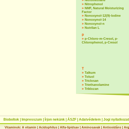
»
Nitromethane
»
Nitrophenol
»
NMF, Natural Moisturizing
Factor
»
Nonoxynol-12(9)-lodine
»
Nonoxynol-14
»
Nonoxynol-n
»
Nutrilan L
p
»
p-Chloro-m-Cresol, p-
Chlorophenol, p-Cresol
T
»
Talkum
»
Toluol
»
Triclosan
»
Triethanolamine
»
Triklozan
Bioboltok
|
Impresszum
|
Írjon nekünk
|
ÁSZF
|
Adatvédelem
|
Jogi nyilatkozat
Vitaminok:
A vitamin
|
Acidophilus
|
Alfa-lipidsav
|
Aminosavak
|
Antioxidáns
|
Arg