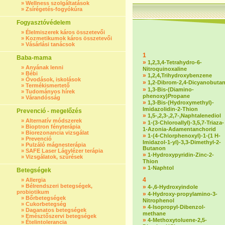
»
Wellness szolgáltatások
»
Zsírégetés-fogyókúra
Fogyasztóvédelem
»
Élelmiszerek káros összetevői
»
Kozmetikumok káros összetevői
»
Vásárlási tanácsok
1
Baba-mama
»
1,2,3,4-Tetrahydro-6-
»
Anyának lenni
Nitroquinoxaline
»
Bébi
»
1,2,4,Trihydroxybenzene
»
Óvodások, iskolások
»
1,2-Dibrom-2,4-Dicyanobuta
»
Termékismertető
»
1,3-Bis-(Diamino-
»
Tudományos hírek
phenoxy)Propane
»
Várandósság
»
1,3-Bis-(Hydroxymethyl)-
Imidazolidin-2-Thion
Prevenció - megelőzés
»
1,5-,2,3-,2,7-,Naphtalenediol
»
Alternatív módszerek
»
1-(3-Chloroallyl)-3,5,7-Triaza-
»
Bioptron fényterápia
1-Azonia-Adamentanchorid
»
Biorezonancia vizsgálat
»
1-(4-Chlorphenoxyl)-1-(1 H-
»
Prevenció
Imidazol-1-yl)-3,3-Dimethyl-2-
»
Pulzáló mágnesterápia
Butanon
»
SAFE Laser Lágylézer terápia
»
1-Hydroxypyridin-Zinc-2-
»
Vizsgálatok, szűrések
Thion
»
1-Naphtol
Betegségek
4
»
Allergia
»
Bélrendszeri betegségek,
»
4-,6-Hydroxyindole
probiotikum
»
4-Hydroxy-propylamino-3-
»
Bőrbetegségek
Nitrophenol
»
Cukorbetegség
»
4-Isopropyl-Dibenzol-
»
Daganatos betegségek
methane
»
Emésztőszervi betegségek
»
4-Methoxytoluene-2,5-
»
Ételintolerancia