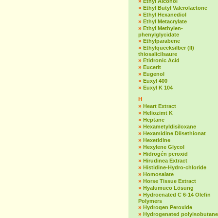
»
Ethyl Alcohol
»
Ethyl Butyl Valerolactone
»
Ethyl Hexanediol
»
Ethyl Metacrylate
»
Ethyl Methylen-
phenylglycidate
»
Ethylparabene
»
Ethylquecksilber (II)
thiosalicilsaure
»
Etidronic Acid
»
Eucerit
»
Eugenol
»
Euxyl 400
»
Euxyl K 104
H
»
Heart Extract
»
Heliozimt K
»
Heptane
»
Hexametyldisiloxane
»
Hexamidine Diisethionat
»
Hexetidine
»
Hexylene Glycol
»
Hidrogén peroxid
»
Hirudinea Extract
»
Histidine-Hydro-chloride
»
Homosalate
»
Horse Tissue Extract
»
Hyalumuco Lösung
»
Hydroenated C 6-14 Olefin
Polymers
»
Hydrogen Peroxide
»
Hydrogenated polyisobutane