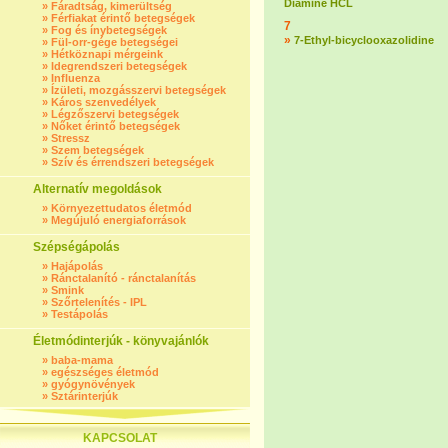
Diamine HCL
»
Fáradtság, kimerültség
»
Férfiakat érintő betegségek
7
»
Fog és ínybetegségek
»
7-Ethyl-bicyclooxazolidine
»
Fül-orr-gége betegségei
»
Hétköznapi mérgeink
»
Idegrendszeri betegségek
»
Influenza
»
Ízületi, mozgásszervi betegségek
»
Káros szenvedélyek
»
Légzőszervi betegségek
»
Nőket érintő betegségek
»
Stressz
»
Szem betegségek
»
Szív és érrendszeri betegségek
Alternatív megoldások
»
Környezettudatos életmód
»
Megújuló energiaforrások
Szépségápolás
»
Hajápolás
»
Ránctalanító - ránctalanítás
»
Smink
»
Szőrtelenítés - IPL
»
Testápolás
Életmódinterjúk - könyvajánlók
»
baba-mama
»
egészséges életmód
»
gyógynövények
»
Sztárinterjúk
KAPCSOLAT