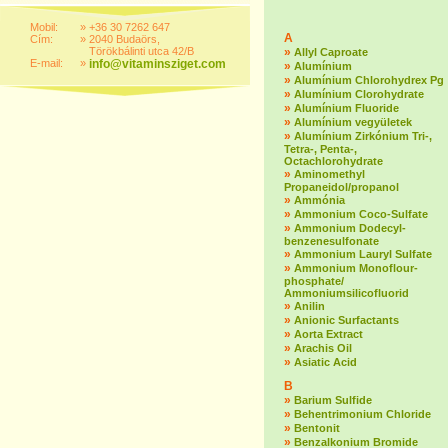
Mobil:
»
+36 30 7262 647
A
Cím:
»
2040 Budaörs,
Törökbálinti utca 42/B
»
Allyl Caproate
E-mail:
»
info@vitaminsziget.com
»
Alumínium
»
Alumínium Chlorohydrex Pg
»
Alumínium Clorohydrate
»
Alumínium Fluoride
»
Alumínium vegyületek
»
Alumínium Zirkónium Tri-,
Tetra-, Penta-,
Octachlorohydrate
»
Aminomethyl
Propaneidol/propanol
»
Ammónia
»
Ammonium Coco-Sulfate
»
Ammonium Dodecyl-
benzenesulfonate
»
Ammonium Lauryl Sulfate
»
Ammonium Monoflour-
phosphate/
Ammoniumsilicofluorid
»
Anilin
»
Anionic Surfactants
»
Aorta Extract
»
Arachis Oil
»
Asiatic Acid
B
»
Barium Sulfide
»
Behentrimonium Chloride
»
Bentonit
»
Benzalkonium Bromide