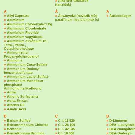
»
Alkil-éter-szulfátok
(tenzidek)
A
Á
A
»
»
»
Allyl Caproate
Ásványolaj (nevezik még
Atelocollagen
»
paraffinum liquidiumnak is)
Alumínium
»
Alumínium Chlorohydrex Pg
»
Alumínium Clorohydrate
»
Alumínium Fluoride
»
Alumínium vegyületek
»
Alumínium Zirkónium Tri-,
Tetra-, Penta-,
Octachlorohydrate
»
Aminomethyl
Propaneidol/propanol
»
Ammónia
»
Ammonium Coco-Sulfate
»
Ammonium Dodecyl-
benzenesulfonate
»
Ammonium Lauryl Sulfate
»
Ammonium Monoflour-
phosphate/
Ammoniumsilicofluorid
»
Anilin
»
Anionic Surfactants
»
Aorta Extract
»
Arachis Oil
»
Asiatic Acid
B
C
D
»
»
»
Barium Sulfide
C. I. 11 920
D-Limonen
»
»
»
Behentrimonium Chloride
C. I. 26 100
DEA -Laurylsulf
»
»
»
Bentonit
C. I. 42 045
DEA emulgátoro
»
»
»
Benzalkonium Bromide
C.I. 10 006
DEA-Dodecyl-