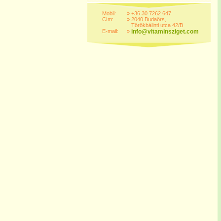
Mobil:
»
+36 30 7262 647
Cím:
»
2040 Budaörs,
Törökbálinti utca 42/B
E-mail:
»
info@vitaminsziget.com