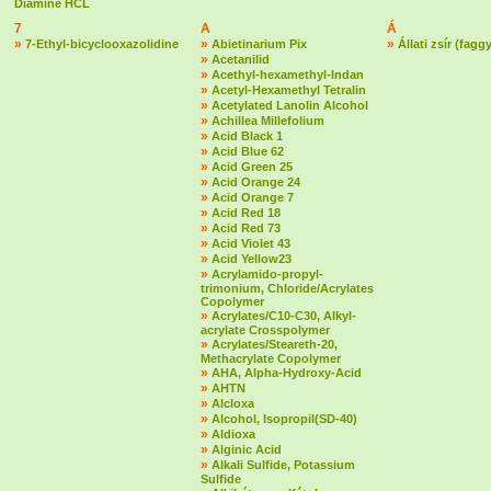
Diamine HCL
7
A
Á
»
»
»
7-Ethyl-bicyclooxazolidine
Abietinarium Pix
Állati zsír (fagg
»
Acetanilid
»
Acethyl-hexamethyl-Indan
»
Acetyl-Hexamethyl Tetralin
»
Acetylated Lanolin Alcohol
»
Achillea Millefolium
»
Acid Black 1
»
Acid Blue 62
»
Acid Green 25
»
Acid Orange 24
»
Acid Orange 7
»
Acid Red 18
»
Acid Red 73
»
Acid Violet 43
»
Acid Yellow23
»
Acrylamido-propyl-
trimonium, Chloride/Acrylates
Copolymer
»
Acrylates/C10-C30, Alkyl-
acrylate Crosspolymer
»
Acrylates/Steareth-20,
Methacrylate Copolymer
»
AHA, Alpha-Hydroxy-Acid
»
AHTN
»
Alcloxa
»
Alcohol, Isopropil(SD-40)
»
Aldioxa
»
Alginic Acid
»
Alkali Sulfide, Potassium
Sulfide