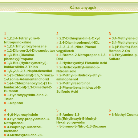
Káros anyagok
1
2
3
»
»
»
1,2,3,4-Tetrahydro-6-
2,2’-Dithiopyridin-1-Oxyd
3,4-Methylene-d
Nitroquinoxaline
»
»
2,4-Diaminophenol,-HCL
3,4-Methylene-
»
1,2,4,Trihydroxybenzene
»
»
2-,3-,4-,6-,Nitro-Phenol
3-(4’-Sulfo)-Ben
»
1,2-Dibrom-2,4-Dicyanobutan
vegyületek
Bornan-2-On
»
»
»
1,3-Bis-(Diamino-
2-Bromo-2-Nitropropane-1,3-
3-Ethylamino-p-
phenoxy)Propane
Diol
Sulfate
»
»
1,3-Bis-(Hydroxymethyl)-
2-Hydroxyethyl Picramic Acid
Imidazolidin-2-Thion
»
2-Hydroxyethyl-amino-5-
»
1,5-,2,3-,2,7-,Naphtalenediol
Nitroanisole
»
»
1-(3-Chloroallyl)-3,5,7-Triaza-
2-Methyl-5-Hydroxy-ethyl-
1-Azonia-Adamentanchorid
aminophenol
»
»
1-(4-Chlorphenoxyl)-1-(1 H-
2-Methylresorcinol
Imidazol-1-yl)-3,3-Dimethyl-2-
»
2-Phenylbenzimid-azol-5-
Butanon
Sulfonic Acid
»
1-Hydroxypyridin-Zinc-2-
Thion
»
1-Naphtol
4
5
6
»
»
»
4-,6-Hydroxyindole
5-Amino-1,3-
6-Methyl Couma
»
Bis(Ethylhexyl)-5-Methyl-
4-Hydroxy-propylamino-3-
Hexahydropyridin
Nitrophenol
»
5-bromo-5-Nitro-1,3-Dioxane
»
4-Isopropyl-Dibenzol-
methane
»
4-Methoxytoluene-2,5-