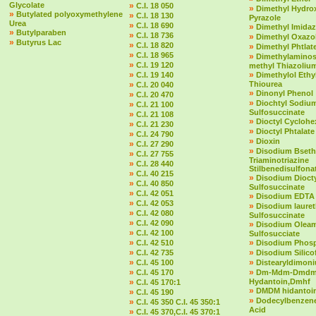
Glycolate
»
C.I. 18 050
»
Dimethyl Hydro
»
Butylated polyoxymethylene
»
C.I. 18 130
Pyrazole
Urea
»
C.I. 18 690
»
Dimethyl Imidaz
»
Butylparaben
»
C.I. 18 736
»
Dimethyl Oxazol
»
Butyrus Lac
»
C.I. 18 820
»
Dimethyl Phtlat
»
C.I. 18 965
»
Dimethylaminost
»
C.I. 19 120
methyl Thiazolium
»
»
C.I. 19 140
Dimethylol Ethy
»
Thiourea
C.I. 20 040
»
Dinonyl Phenol
»
C.I. 20 470
»
Diochtyl Sodiu
»
C.I. 21 100
Sulfosuccinate
»
C.I. 21 108
»
Dioctyl Cycloh
»
C.I. 21 230
»
Dioctyl Phtalate
»
C.I. 24 790
»
Dioxin
»
C.I. 27 290
»
Disodium Bseth
»
C.I. 27 755
Triaminotriazine
»
C.I. 28 440
Stilbenedisulfona
»
C.I. 40 215
»
Disodium Dioct
»
C.I. 40 850
Sulfosuccinate
»
C.I. 42 051
»
Disodium EDTA
»
C.I. 42 053
»
Disodium laure
»
C.I. 42 080
Sulfosuccinate
»
C.I. 42 090
»
Disodium Olea
»
C.I. 42 100
Sulfosucciate
»
»
C.I. 42 510
Disodium Phos
»
»
C.I. 42 735
Disodium Silico
»
»
C.I. 45 100
Distearyldimon
»
»
C.I. 45 170
Dm-Mdm-Dmd
»
Hydantoin,Dmhf
C.I. 45 170:1
»
DMDM hidantoi
»
C.I. 45 190
»
Dodecylbenzene
»
C.I. 45 350 C.I. 45 350:1
Acid
»
C.I. 45 370,C.I. 45 370:1