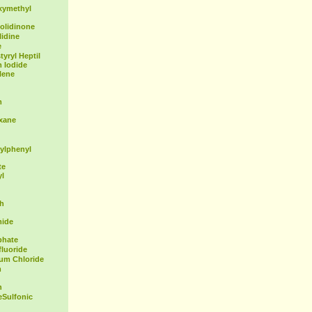
xymethyl
olidinone
idine
e
yryl Heptil
 Iodide
lene
m
exane
ylphenyl
te
yl
th
mide
phate
fluoride
ium Chloride
m
n
Sulfonic