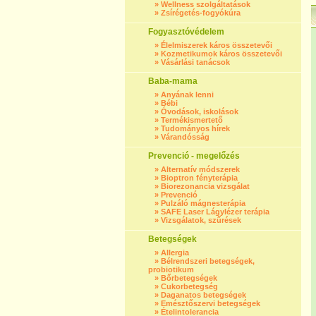
»
Wellness szolgáltatások
»
Zsírégetés-fogyókúra
Fogyasztóvédelem
»
Élelmiszerek káros összetevői
»
Kozmetikumok káros összetevői
»
Vásárlási tanácsok
Baba-mama
»
Anyának lenni
»
Bébi
»
Óvodások, iskolások
»
Termékismertető
»
Tudományos hírek
»
Várandósság
Prevenció - megelőzés
»
Alternatív módszerek
»
Bioptron fényterápia
»
Biorezonancia vizsgálat
»
Prevenció
»
Pulzáló mágnesterápia
»
SAFE Laser Lágylézer terápia
»
Vizsgálatok, szűrések
Betegségek
»
Allergia
»
Bélrendszeri betegségek,
probiotikum
»
Bőrbetegségek
»
Cukorbetegség
»
Daganatos betegségek
»
Emésztőszervi betegségek
»
Ételintolerancia