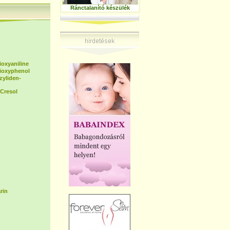
Ránctalanító készülék
ioxyaniline
dioxyphenol
zyliden-
Cresol
rin