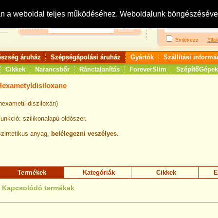
Bejelentkezés:
R
an a weboldal teljes működéséhez. Weboldalunk böngészésével 
Keresés:
Emlékezz
Elfel
észség áruház
Szépségápolási áruház
Gyártók
Szállítási informá
Cikkek
Narancsbőr
Ránctalanítás
ForeverSlim
SzépítőGépek
Hexametyldisiloxane
hexametil-disziloxán)
unkció: szilikonalapú oldószer.
zintetikus anyag,
belélegezni veszélyes.
Termékek
Kategóriák
Cikkek
E
Kapcsolódó termékek