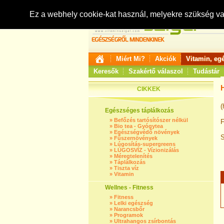
Ez a webhely cookie-kat használ, melyekre szükség v
Miért Mi?
Akciók
Vitamin, eg
Keresők
Szakértő válaszol
Tudástár
CIKKEK
(
Egészséges táplálkozás
»
Befőzés tartósítószer nélkül
F
»
Bio tea - Gyógytea
»
Egészségvédő növények
S
»
Fűszernövények
»
Lúgosítás-supergreens
»
LÚGOSVÍZ - Vízionizálás
»
Méregtelenítés
»
Táplálkozás
»
Tiszta víz
»
Vitamin
Wellnes - Fitness
»
Fitness
»
Lelki egészség
»
Narancsbőr
»
Programok
»
Ultrahangos zsírbontás