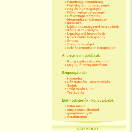
»
Fáradtság, kimerültség
»
Férfiakat érintő betegségek
»
Fog és ínybetegségek
»
Fül-orr-gége betegségei
»
Hétköznapi mérgeink
»
Idegrendszeri betegségek
»
Influenza
»
Ízületi, mozgásszervi betegségek
»
Káros szenvedélyek
»
Légzőszervi betegségek
»
Nőket érintő betegségek
»
Stressz
»
Szem betegségek
»
Szív és érrendszeri betegségek
Alternatív megoldások
»
Környezettudatos életmód
»
Megújuló energiaforrások
Szépségápolás
»
Hajápolás
»
Ránctalanító - ránctalanítás
»
Smink
»
Szőrtelenítés - IPL
»
Testápolás
Életmódinterjúk - könyvajánlók
»
baba-mama
»
egészséges életmód
»
gyógynövények
»
Sztárinterjúk
KAPCSOLAT