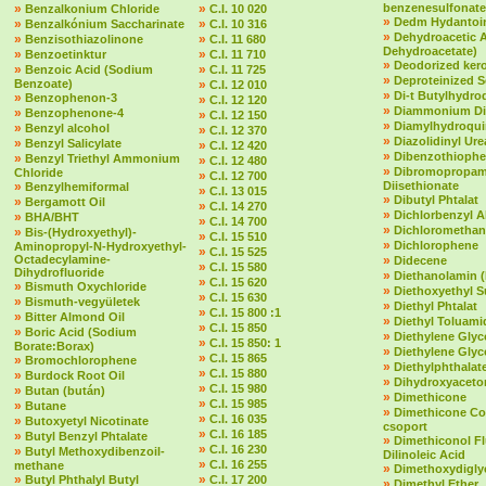
»
»
benzenesulfonate
Benzalkonium Chloride
C.I. 10 020
»
Dedm Hydantoin
»
»
Benzalkónium Saccharinate
C.I. 10 316
»
Dehydroacetic 
»
»
Benzisothiazolinone
C.I. 11 680
Dehydroacetate)
»
»
Benzoetinktur
C.I. 11 710
»
Deodorized ker
»
»
Benzoic Acid (Sodium
C.I. 11 725
»
Deproteinized 
Benzoate)
»
C.I. 12 010
»
Di-t Butylhydr
»
Benzophenon-3
»
C.I. 12 120
»
Diammonium Dit
»
Benzophenone-4
»
C.I. 12 150
»
Diamylhydroqu
»
Benzyl alcohol
»
C.I. 12 370
»
Diazolidinyl Ure
»
Benzyl Salicylate
»
C.I. 12 420
»
Dibenzothioph
»
Benzyl Triethyl Ammonium
»
C.I. 12 480
»
Dibromopropam
Chloride
»
C.I. 12 700
»
Diisethionate
Benzylhemiformal
»
C.I. 13 015
»
Dibutyl Phtalat
»
Bergamott Oil
»
C.I. 14 270
»
Dichlorbenzyl A
»
BHA/BHT
»
C.I. 14 700
»
Dichloromethan
»
Bis-(Hydroxyethyl)-
»
C.I. 15 510
»
Dichlorophene
Aminopropyl-N-Hydroxyethyl-
»
C.I. 15 525
Octadecylamine-
»
Didecene
»
C.I. 15 580
Dihydrofluoride
»
Diethanolamin 
»
C.I. 15 620
»
Bismuth Oxychloride
»
Diethoxyethyl S
»
C.I. 15 630
»
Bismuth-vegyületek
»
Diethyl Phtalat
»
C.I. 15 800 :1
»
Bitter Almond Oil
»
Diethyl Toluami
»
C.I. 15 850
»
Boric Acid (Sodium
»
Diethylene Glyc
»
C.I. 15 850: 1
Borate:Borax)
»
Diethylene Glyc
»
C.I. 15 865
»
Bromochlorophene
»
Diethylphthalate 
»
C.I. 15 880
»
Burdock Root Oil
»
Dihydroxyaceto
»
C.I. 15 980
»
Butan (bután)
»
Dimethicone
»
C.I. 15 985
»
Butane
»
Dimethicone Co
»
C.I. 16 035
»
Butoxyetyl Nicotinate
csoport
»
C.I. 16 185
»
Butyl Benzyl Phtalate
»
Dimethiconol F
»
C.I. 16 230
»
Butyl Methoxydibenzoil-
Dilinoleic Acid
»
C.I. 16 255
methane
»
Dimethoxydigly
»
»
Butyl Phthalyl Butyl
C.I. 17 200
»
Dimethyl Ether