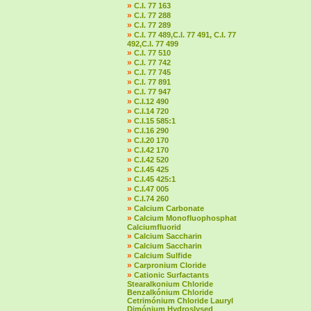
»
C.I. 77 163
»
C.I. 77 288
»
C.I. 77 289
»
C.I. 77 489,C.I. 77 491, C.I. 77
492,C.I. 77 499
»
C.I. 77 510
»
C.I. 77 742
»
C.I. 77 745
»
C.I. 77 891
»
C.I. 77 947
»
C.I.12 490
»
C.I.14 720
»
C.I.15 585:1
»
C.I.16 290
»
C.I.20 170
»
C.I.42 170
»
C.I.42 520
»
C.I.45 425
»
C.I.45 425:1
»
C.I.47 005
»
C.I.74 260
»
Calcium Carbonate
»
Calcium Monofluophosphat
Calciumfluorid
»
Calcium Saccharin
»
Calcium Saccharin
»
Calcium Sulfide
»
Carpronium Cloride
»
Cationic Surfactants
Stearalkonium Chloride
Benzalkónium Chloride
Cetrimónium Chloride Lauryl
Dimónium Hydroslysed