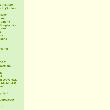
 Dilaurate
Acid (Sodium
osene
Serum
oquinone
hioglycolate
inone
a
ene
idine
lcohol
e
(DEA)
uccinate
de
ol
ol vegyületek
(dietilftalát)
ne
polyol
luoroalcohol
col