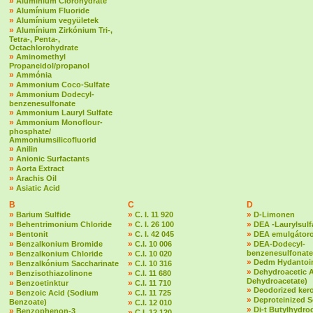
»
Alumínium Clorohydrate
»
Alumínium Fluoride
»
Alumínium vegyületek
»
Alumínium Zirkónium Tri-,
Tetra-, Penta-,
Octachlorohydrate
»
Aminomethyl
Propaneidol/propanol
»
Ammónia
»
Ammonium Coco-Sulfate
»
Ammonium Dodecyl-
benzenesulfonate
»
Ammonium Lauryl Sulfate
»
Ammonium Monoflour-
phosphate/
Ammoniumsilicofluorid
»
Anilin
»
Anionic Surfactants
»
Aorta Extract
»
Arachis Oil
»
Asiatic Acid
B
C
D
»
»
»
Barium Sulfide
C. I. 11 920
D-Limonen
»
»
»
Behentrimonium Chloride
C. I. 26 100
DEA -Laurylsulf
»
»
»
Bentonit
C. I. 42 045
DEA emulgátoro
»
»
»
Benzalkonium Bromide
C.I. 10 006
DEA-Dodecyl-
»
»
benzenesulfonate
Benzalkonium Chloride
C.I. 10 020
»
Dedm Hydantoin
»
»
Benzalkónium Saccharinate
C.I. 10 316
»
Dehydroacetic 
»
»
Benzisothiazolinone
C.I. 11 680
Dehydroacetate)
»
»
Benzoetinktur
C.I. 11 710
»
Deodorized ker
»
»
Benzoic Acid (Sodium
C.I. 11 725
»
Deproteinized 
Benzoate)
»
C.I. 12 010
»
Di-t Butylhydr
»
Benzophenon-3
»
C.I. 12 120