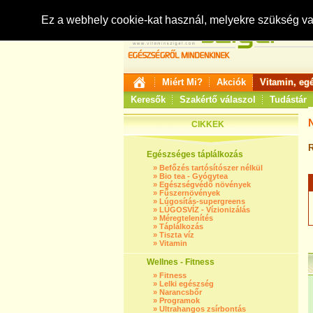
Ez a webhely cookie-kat használ, melyekre szükség v
Miért Mi?
Akciók
Vitamin, eg
Keresők
Szakértő válaszol
Tudástár
CIKKEK
R
Egészséges táplálkozás
»
Befőzés tartósítószer nélkül
»
Bio tea - Gyógytea
»
Egészségvédő növények
»
Fűszernövények
»
Lúgosítás-supergreens
»
LÚGOSVÍZ - Vízionizálás
»
Méregtelenítés
»
Táplálkozás
»
Tiszta víz
»
Vitamin
Wellnes - Fitness
»
Fitness
»
Lelki egészség
»
Narancsbőr
»
Programok
»
Ultrahangos zsírbontás