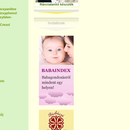
Ránctalanító készülék
ioxyaniline
dioxyphenol
zyliden-
Cresol
rin
yú)