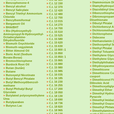
»
Diammonium Dit
»
Benzophenone-4
»
C.I. 12 150
»
Diamylhydroqu
»
Benzyl alcohol
»
C.I. 12 370
»
Diazolidinyl Ure
»
Benzyl Salicylate
»
C.I. 12 420
»
Dibenzothioph
»
Benzyl Triethyl Ammonium
»
C.I. 12 480
»
Dibromopropam
Chloride
»
C.I. 12 700
»
Diisethionate
Benzylhemiformal
»
C.I. 13 015
»
Dibutyl Phtalat
»
Bergamott Oil
»
C.I. 14 270
»
Dichlorbenzyl A
»
BHA/BHT
»
C.I. 14 700
»
Dichloromethan
»
Bis-(Hydroxyethyl)-
»
C.I. 15 510
»
Dichlorophene
Aminopropyl-N-Hydroxyethyl-
»
C.I. 15 525
Octadecylamine-
»
Didecene
»
C.I. 15 580
Dihydrofluoride
»
Diethanolamin 
»
C.I. 15 620
»
Bismuth Oxychloride
»
Diethoxyethyl S
»
C.I. 15 630
»
Bismuth-vegyületek
»
Diethyl Phtalat
»
C.I. 15 800 :1
»
Bitter Almond Oil
»
Diethyl Toluami
»
C.I. 15 850
»
Boric Acid (Sodium
»
Diethylene Glyc
»
C.I. 15 850: 1
Borate:Borax)
»
Diethylene Glyc
»
C.I. 15 865
»
Bromochlorophene
»
Diethylphthalate 
»
C.I. 15 880
»
Burdock Root Oil
»
Dihydroxyaceto
»
C.I. 15 980
»
Butan (bután)
»
Dimethicone
»
C.I. 15 985
»
Butane
»
Dimethicone Co
»
C.I. 16 035
»
Butoxyetyl Nicotinate
csoport
»
C.I. 16 185
»
Butyl Benzyl Phtalate
»
Dimethiconol F
»
C.I. 16 230
»
Butyl Methoxydibenzoil-
Dilinoleic Acid
»
C.I. 16 255
methane
»
Dimethoxydigly
»
»
Butyl Phthalyl Butyl
C.I. 17 200
»
Dimethyl Ether
Glycolate
»
C.I. 18 050
»
Dimethyl Hydro
»
Butylated polyoxymethylene
»
C.I. 18 130
Pyrazole
Urea
»
C.I. 18 690
»
Dimethyl Imidaz
»
Butylparaben
»
C.I. 18 736
»
Dimethyl Oxazol
»
Butyrus Lac
»
C.I. 18 820
»
Dimethyl Phtlat
»
C.I. 18 965
»
Dimethylaminost
»
C.I. 19 120