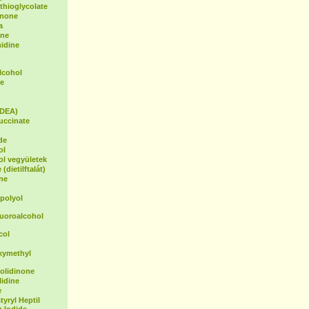
hioglycolate
inone
a
ene
idine
lcohol
e
(DEA)
uccinate
de
ol
ol vegyületek
(dietilftalát)
ne
polyol
luoroalcohol
col
xymethyl
olidinone
idine
e
yryl Heptil