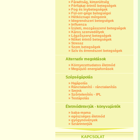
»
Fáradtság, kimerültség
»
Férfiakat érintő betegségek
»
Fog és ínybetegségek
»
Fül-orr-gége betegségei
»
Hétköznapi mérgeink
»
Idegrendszeri betegségek
»
Influenza
»
Ízületi, mozgásszervi betegségek
»
Káros szenvedélyek
»
Légzőszervi betegségek
»
Nőket érintő betegségek
»
Stressz
»
Szem betegségek
»
Szív és érrendszeri betegségek
Alternatív megoldások
»
Környezettudatos életmód
»
Megújuló energiaforrások
Szépségápolás
»
Hajápolás
»
Ránctalanító - ránctalanítás
»
Smink
»
Szőrtelenítés - IPL
»
Testápolás
Életmódinterjúk - könyvajánlók
»
baba-mama
»
egészséges életmód
»
gyógynövények
»
Sztárinterjúk
KAPCSOLAT