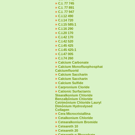
»
C.I. 77 745
»
C.I. 77 891
»
C.I. 77 947
»
C.I.12 490
»
C.I.14 720
»
C.I.15 585:1
»
C.I.16 290
»
C.I.20 170
»
C.I.42 170
»
C.I.42 520
»
C.I.45 425
»
C.I.45 425:1
»
C.I.47 005
»
C.I.74 260
»
Calcium Carbonate
»
Calcium Monofluophosphat
Calciumfluorid
»
Calcium Saccharin
»
Calcium Saccharin
»
Calcium Sulfide
»
Carpronium Cloride
»
Cationic Surfactants
Stearalkonium Chloride
Benzalkónium Chloride
Cetrimónium Chloride Lauryl
Dimónium Hydroslysed
Collagen
»
Cera Microcristallina
»
Cetalkonium Chloride
»
Cetearalkonium Bromide
»
Ceteareth 10
»
Ceteareth 20
»
Ceteareth-n Phosphate