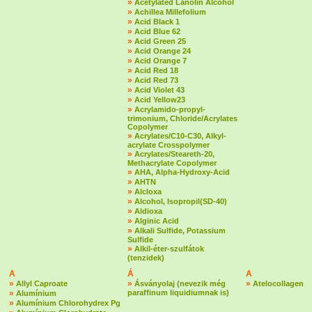
»
Acetylated Lanolin Alcohol
»
Achillea Millefolium
»
Acid Black 1
»
Acid Blue 62
»
Acid Green 25
»
Acid Orange 24
»
Acid Orange 7
»
Acid Red 18
»
Acid Red 73
»
Acid Violet 43
»
Acid Yellow23
»
Acrylamido-propyl-
trimonium, Chloride/Acrylates
Copolymer
»
Acrylates/C10-C30, Alkyl-
acrylate Crosspolymer
»
Acrylates/Steareth-20,
Methacrylate Copolymer
»
AHA, Alpha-Hydroxy-Acid
»
AHTN
»
Alcloxa
»
Alcohol, Isopropil(SD-40)
»
Aldioxa
»
Alginic Acid
»
Alkali Sulfide, Potassium
Sulfide
»
Alkil-éter-szulfátok
(tenzidek)
A
Á
A
»
»
»
Allyl Caproate
Ásványolaj (nevezik még
Atelocollagen
»
paraffinum liquidiumnak is)
Alumínium
»
Alumínium Chlorohydrex Pg