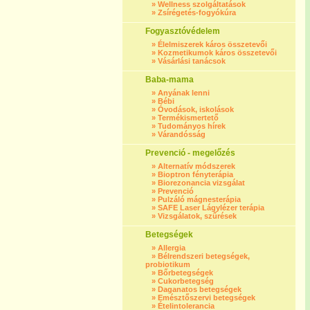
»
Wellness szolgáltatások
»
Zsírégetés-fogyókúra
Fogyasztóvédelem
»
Élelmiszerek káros összetevői
»
Kozmetikumok káros összetevői
»
Vásárlási tanácsok
Baba-mama
»
Anyának lenni
»
Bébi
»
Óvodások, iskolások
»
Termékismertető
»
Tudományos hírek
»
Várandósság
Prevenció - megelőzés
»
Alternatív módszerek
»
Bioptron fényterápia
»
Biorezonancia vizsgálat
»
Prevenció
»
Pulzáló mágnesterápia
»
SAFE Laser Lágylézer terápia
»
Vizsgálatok, szűrések
Betegségek
»
Allergia
»
Bélrendszeri betegségek,
probiotikum
»
Bőrbetegségek
»
Cukorbetegség
»
Daganatos betegségek
»
Emésztőszervi betegségek
»
Ételintolerancia