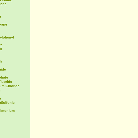
 Iodide
lene
m
exane
ylphenyl
te
yl
th
mide
phate
fluoride
ium Chloride
m
n
Sulfonic
rimonium