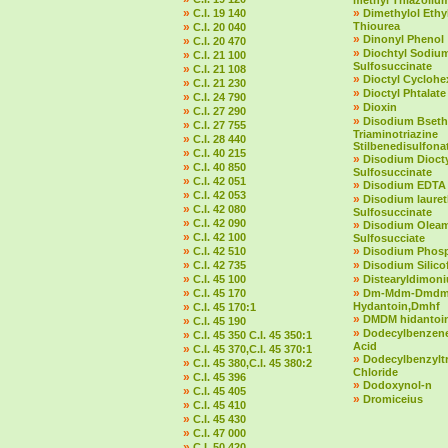
methyl Thiazolium
»
»
C.I. 19 140
Dimethylol Ethy
»
Thiourea
C.I. 20 040
»
Dinonyl Phenol
»
C.I. 20 470
»
Diochtyl Sodiu
»
C.I. 21 100
Sulfosuccinate
»
C.I. 21 108
»
Dioctyl Cycloh
»
C.I. 21 230
»
Dioctyl Phtalate
»
C.I. 24 790
»
Dioxin
»
C.I. 27 290
»
Disodium Bseth
»
C.I. 27 755
Triaminotriazine
»
C.I. 28 440
Stilbenedisulfona
»
C.I. 40 215
»
Disodium Dioct
»
C.I. 40 850
Sulfosuccinate
»
C.I. 42 051
»
Disodium EDTA
»
C.I. 42 053
»
Disodium laure
»
C.I. 42 080
Sulfosuccinate
»
C.I. 42 090
»
Disodium Olea
»
C.I. 42 100
Sulfosucciate
»
»
C.I. 42 510
Disodium Phos
»
»
C.I. 42 735
Disodium Silico
»
»
C.I. 45 100
Distearyldimon
»
»
C.I. 45 170
Dm-Mdm-Dmd
»
Hydantoin,Dmhf
C.I. 45 170:1
»
DMDM hidantoi
»
C.I. 45 190
»
Dodecylbenzene
»
C.I. 45 350 C.I. 45 350:1
Acid
»
C.I. 45 370,C.I. 45 370:1
»
Dodecylbenzylt
»
C.I. 45 380,C.I. 45 380:2
Chloride
»
C.I. 45 396
»
Dodoxynol-n
»
C.I. 45 405
»
Dromiceius
»
C.I. 45 410
»
C.I. 45 430
»
C.I. 47 000
»
C.I. 50 420