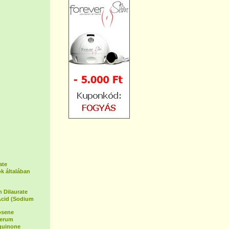
ate
k általában
 Dilaurate
Acid (Sodium
osene
Serum
oquinone