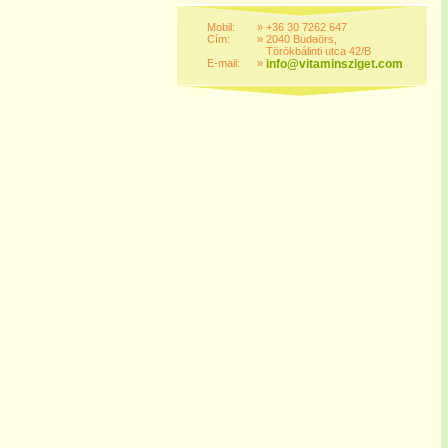
Mobil:
»
+36 30 7262 647
Cím:
»
2040 Budaörs,
Törökbálinti utca 42/B
E-mail:
»
info@vitaminsziget.com