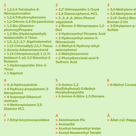
1
2
3
»
»
»
1,2,3,4-Tetrahydro-6-
2,2’-Dithiopyridin-1-Oxyd
3,4-Methylene-d
Nitroquinoxaline
»
»
2,4-Diaminophenol,-HCL
3,4-Methylene-
»
1,2,4,Trihydroxybenzene
»
»
2-,3-,4-,6-,Nitro-Phenol
3-(4’-Sulfo)-Ben
»
1,2-Dibrom-2,4-Dicyanobutan
vegyületek
Bornan-2-On
»
»
»
1,3-Bis-(Diamino-
2-Bromo-2-Nitropropane-1,3-
3-Ethylamino-p-
phenoxy)Propane
Diol
Sulfate
»
»
1,3-Bis-(Hydroxymethyl)-
2-Hydroxyethyl Picramic Acid
Imidazolidin-2-Thion
»
2-Hydroxyethyl-amino-5-
»
1,5-,2,3-,2,7-,Naphtalenediol
Nitroanisole
»
»
1-(3-Chloroallyl)-3,5,7-Triaza-
2-Methyl-5-Hydroxy-ethyl-
1-Azonia-Adamentanchorid
aminophenol
»
»
1-(4-Chlorphenoxyl)-1-(1 H-
2-Methylresorcinol
Imidazol-1-yl)-3,3-Dimethyl-2-
»
2-Phenylbenzimid-azol-5-
Butanon
Sulfonic Acid
»
1-Hydroxypyridin-Zinc-2-
Thion
»
1-Naphtol
4
5
6
»
»
»
4-,6-Hydroxyindole
5-Amino-1,3-
6-Methyl Couma
»
Bis(Ethylhexyl)-5-Methyl-
4-Hydroxy-propylamino-3-
Hexahydropyridin
Nitrophenol
»
5-bromo-5-Nitro-1,3-Dioxane
»
4-Isopropyl-Dibenzol-
methane
»
4-Methoxytoluene-2,5-
Diamine HCL
7
A
Á
»
»
»
7-Ethyl-bicyclooxazolidine
Abietinarium Pix
Állati zsír (fagg
»
Acetanilid
»
Acethyl-hexamethyl-Indan
»
Acetyl-Hexamethyl Tetralin