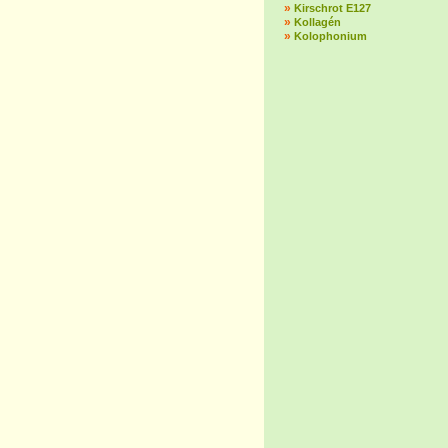
»
Kirschrot E127
»
Kollagén
»
Kolophonium