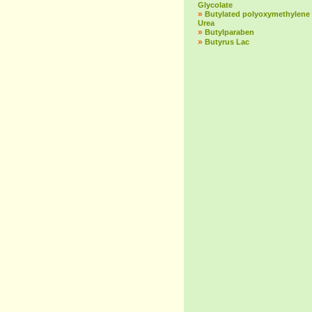
Glycolate
»
Butylated polyoxymethylene
Urea
»
Butylparaben
»
Butyrus Lac