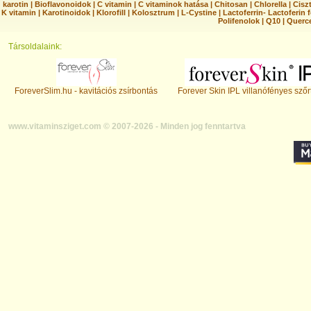
karotin
|
Bioflavonoidok
|
C vitamin
|
C vitaminok hatása
|
Chitosan
|
Chlorella
|
Ciszt
K vitamin
|
Karotinoidok
|
Klorofill
|
Kolosztrum
|
L-Cystine
|
Lactoferrin- Lactoferin 
Polifenolok
|
Q10
|
Querc
Társoldalaink:
ForeverSlim.hu - kavitációs zsírbontás
Forever Skin IPL villanófényes szőr
www.vitaminsziget.com © 2007-2026 - Minden jog fenntartva