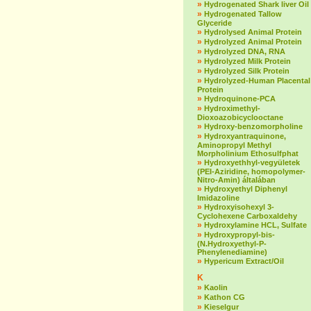
»
Hydrogenated Shark liver Oil
»
Hydrogenated Tallow
Glyceride
»
Hydrolysed Animal Protein
»
Hydrolyzed Animal Protein
»
Hydrolyzed DNA, RNA
»
Hydrolyzed Milk Protein
»
Hydrolyzed Silk Protein
»
Hydrolyzed-Human Placental
Protein
»
Hydroquinone-PCA
»
Hydroximethyl-
Dioxoazobicyclooctane
»
Hydroxy-benzomorpholine
»
Hydroxyantraquinone,
Aminopropyl Methyl
Morpholinium Ethosulfphat
»
Hydroxyethhyl-vegyületek
(PEI-Aziridine, homopolymer-
Nitro-Amin) általában
»
Hydroxyethyl Diphenyl
Imidazoline
»
Hydroxyisohexyl 3-
Cyclohexene Carboxaldehy
»
Hydroxylamine HCL, Sulfate
»
Hydroxypropyl-bis-
(N.Hydroxyethyl-P-
Phenylenediamine)
»
Hypericum Extract/Oil
K
»
Kaolin
»
Kathon CG
»
Kieselgur