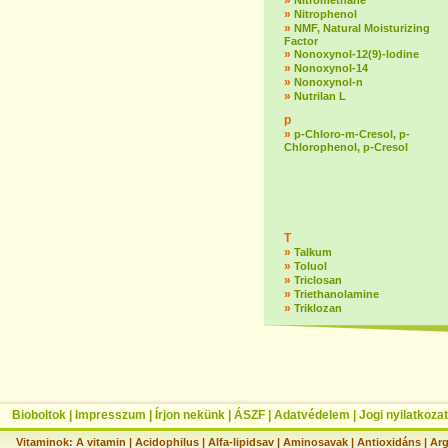
»
Nitromethane
»
Nitrophenol
»
NMF, Natural Moisturizing
Factor
»
Nonoxynol-12(9)-lodine
»
Nonoxynol-14
»
Nonoxynol-n
»
Nutrilan L
p
»
p-Chloro-m-Cresol, p-
Chlorophenol, p-Cresol
T
»
Talkum
»
Toluol
»
Triclosan
»
Triethanolamine
»
Triklozan
Bioboltok
|
Impresszum
|
Írjon nekünk
|
ÁSZF
|
Adatvédelem
|
Jogi nyilatkozat
Vitaminok:
A vitamin
|
Acidophilus
|
Alfa-lipidsav
|
Aminosavak
|
Antioxidáns
|
Arg