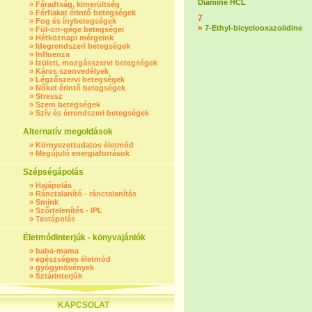
Diamine HCL
»
Fáradtság, kimerültség
»
Férfiakat érintő betegségek
7
»
Fog és ínybetegségek
»
7-Ethyl-bicyclooxazolidine
»
Fül-orr-gége betegségei
»
Hétköznapi mérgeink
»
Idegrendszeri betegségek
»
Influenza
»
Ízületi, mozgásszervi betegségek
»
Káros szenvedélyek
»
Légzőszervi betegségek
»
Nőket érintő betegségek
»
Stressz
»
Szem betegségek
»
Szív és érrendszeri betegségek
Alternatív megoldások
»
Környezettudatos életmód
»
Megújuló energiaforrások
Szépségápolás
»
Hajápolás
»
Ránctalanító - ránctalanítás
»
Smink
»
Szőrtelenítés - IPL
»
Testápolás
Életmódinterjúk - könyvajánlók
»
baba-mama
»
egészséges életmód
»
gyógynövények
»
Sztárinterjúk
KAPCSOLAT