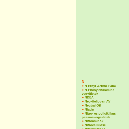
N
»
N-Ethyl-3.Nitro-Paba
»
N-Phenylendiamine
vegyületek
»
NDEA
»
Neo-Heliopan AV
»
Neutral Oil
»
Niacin
»
Nitro- és policiklikus
pézsmavegyületek
»
Nitroaminok
»
Nitrocellulose