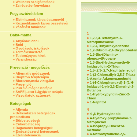
»
Wellness szolgáltatások
»
Zsírégetés-fogyókúra
Fogyasztóvédelem
»
Élelmiszerek káros összetevői
»
Kozmetikumok káros összetevői
»
Vásárlási tanácsok
1
Baba-mama
»
1,2,3,4-Tetrahydro-6-
»
Anyának lenni
Nitroquinoxaline
»
Bébi
»
1,2,4,Trihydroxybenzene
»
Óvodások, iskolások
»
1,2-Dibrom-2,4-Dicyanobuta
»
Termékismertető
»
1,3-Bis-(Diamino-
»
Tudományos hírek
phenoxy)Propane
»
Várandósság
»
1,3-Bis-(Hydroxymethyl)-
Imidazolidin-2-Thion
Prevenció - megelőzés
»
1,5-,2,3-,2,7-,Naphtalenediol
»
Alternatív módszerek
»
1-(3-Chloroallyl)-3,5,7-Triaza-
»
Bioptron fényterápia
1-Azonia-Adamentanchorid
»
Biorezonancia vizsgálat
»
1-(4-Chlorphenoxyl)-1-(1 H-
»
Prevenció
Imidazol-1-yl)-3,3-Dimethyl-2-
»
Pulzáló mágnesterápia
Butanon
»
SAFE Laser Lágylézer terápia
»
1-Hydroxypyridin-Zinc-2-
»
Vizsgálatok, szűrések
Thion
»
1-Naphtol
Betegségek
4
»
Allergia
»
Bélrendszeri betegségek,
»
4-,6-Hydroxyindole
probiotikum
»
4-Hydroxy-propylamino-3-
»
Bőrbetegségek
Nitrophenol
»
Cukorbetegség
»
4-Isopropyl-Dibenzol-
»
Daganatos betegségek
methane
»
Emésztőszervi betegségek
»
4-Methoxytoluene-2,5-
»
Ételintolerancia