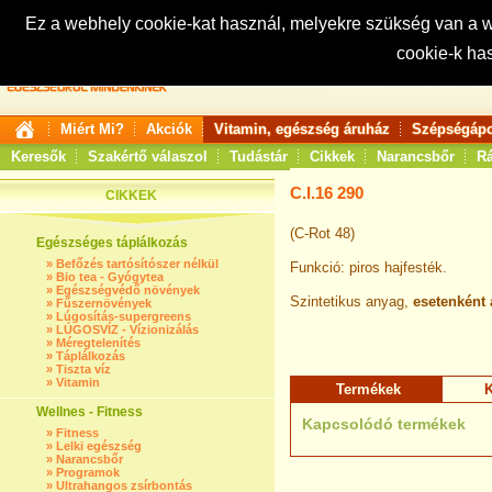
Ez a webhely cookie-kat használ, melyekre szükség van a
cookie-k ha
Keresés:
Miért Mi?
Akciók
Vitamin, egészség áruház
Szépségápo
Keresők
Szakértő válaszol
Tudástár
Cikkek
Narancsbőr
Rá
C.I.16 290
CIKKEK
(C-Rot 48)
Egészséges táplálkozás
»
Befőzés tartósítószer nélkül
Funkció: piros hajfesték.
»
Bio tea - Gyógytea
»
Egészségvédő növények
Szintetikus anyag,
esetenként 
»
Fűszernövények
»
Lúgosítás-supergreens
»
LÚGOSVÍZ - Vízionizálás
»
Méregtelenítés
»
Táplálkozás
»
Tiszta víz
»
Vitamin
Termékek
K
Wellnes - Fitness
Kapcsolódó termékek
»
Fitness
»
Lelki egészség
»
Narancsbőr
»
Programok
»
Ultrahangos zsírbontás