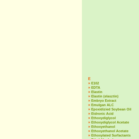
E
»
E102
»
EDTA
»
Elastin
»
Elastin (elasztin)
»
Embryo Extract
»
Emulgan ALC
»
Epoxidizied Soybean Oil
»
Etdronic Acid
»
Ethoxydiglycol
»
Ethoxydiglycol Acetate
»
Ethoxyethanol
»
Ethoxyethanol Acetate
»
Ethoxylated Surfactants