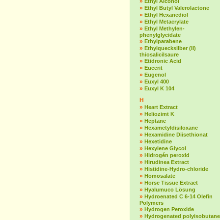
»
Ethyl Alcohol
»
Ethyl Butyl Valerolactone
»
Ethyl Hexanediol
»
Ethyl Metacrylate
»
Ethyl Methylen-
phenylglycidate
»
Ethylparabene
»
Ethylquecksilber (II)
thiosalicilsaure
»
Etidronic Acid
»
Eucerit
»
Eugenol
»
Euxyl 400
»
Euxyl K 104
H
»
Heart Extract
»
Heliozimt K
»
Heptane
»
Hexametyldisiloxane
»
Hexamidine Diisethionat
»
Hexetidine
»
Hexylene Glycol
»
Hidrogén peroxid
»
Hirudinea Extract
»
Histidine-Hydro-chloride
»
Homosalate
»
Horse Tissue Extract
»
Hyalumuco Lösung
»
Hydroenated C 6-14 Olefin
Polymers
»
Hydrogen Peroxide
»
Hydrogenated polyisobutane