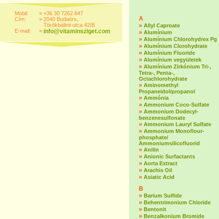
Mobil:
»
+36 30 7262 647
A
Cím:
»
2040 Budaörs,
Törökbálinti utca 42/B
»
Allyl Caproate
E-mail:
»
info@vitaminsziget.com
»
Alumínium
»
Alumínium Chlorohydrex Pg
»
Alumínium Clorohydrate
»
Alumínium Fluoride
»
Alumínium vegyületek
»
Alumínium Zirkónium Tri-,
Tetra-, Penta-,
Octachlorohydrate
»
Aminomethyl
Propaneidol/propanol
»
Ammónia
»
Ammonium Coco-Sulfate
»
Ammonium Dodecyl-
benzenesulfonate
»
Ammonium Lauryl Sulfate
»
Ammonium Monoflour-
phosphate/
Ammoniumsilicofluorid
»
Anilin
»
Anionic Surfactants
»
Aorta Extract
»
Arachis Oil
»
Asiatic Acid
B
»
Barium Sulfide
»
Behentrimonium Chloride
»
Bentonit
»
Benzalkonium Bromide