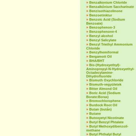
»
Benzalkonium Chloride
»
Benzalkónium Saccharinate
»
Benzisothiazolinone
»
Benzoetinktur
»
Benzoic Acid (Sodium
Benzoate)
»
Benzophenon-3
»
Benzophenone-4
»
Benzyl alcohol
»
Benzyl Salicylate
»
Benzyl Triethyl Ammonium
Chloride
»
Benzylhemiformal
»
Bergamott Oil
»
BHA/BHT
»
Bis-(Hydroxyethyl)-
Aminopropyl-N-Hydroxyethyl-
Octadecylamine-
Dihydrofluoride
»
Bismuth Oxychloride
»
Bismuth-vegyületek
»
Bitter Almond Oil
»
Boric Acid (Sodium
Borate:Borax)
»
Bromochlorophene
»
Burdock Root Oil
»
Butan (bután)
»
Butane
»
Butoxyetyl Nicotinate
»
Butyl Benzyl Phtalate
»
Butyl Methoxydibenzoil-
methane
»
Butyl Phthalyl Butyl