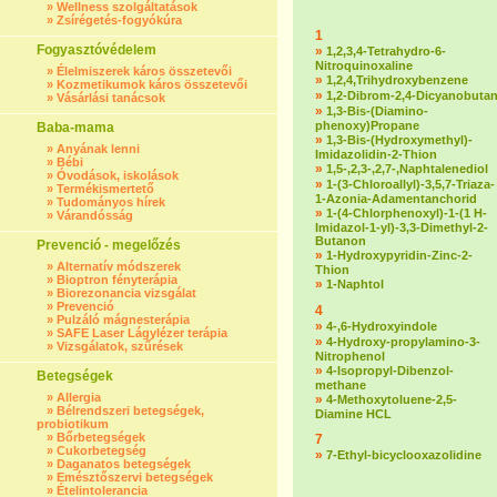
»
Wellness szolgáltatások
»
Zsírégetés-fogyókúra
1
Fogyasztóvédelem
»
1,2,3,4-Tetrahydro-6-
Nitroquinoxaline
»
Élelmiszerek káros összetevői
»
1,2,4,Trihydroxybenzene
»
Kozmetikumok káros összetevői
»
1,2-Dibrom-2,4-Dicyanobuta
»
Vásárlási tanácsok
»
1,3-Bis-(Diamino-
phenoxy)Propane
Baba-mama
»
1,3-Bis-(Hydroxymethyl)-
»
Anyának lenni
Imidazolidin-2-Thion
»
Bébi
»
1,5-,2,3-,2,7-,Naphtalenediol
»
Óvodások, iskolások
»
1-(3-Chloroallyl)-3,5,7-Triaza-
»
Termékismertető
1-Azonia-Adamentanchorid
»
Tudományos hírek
»
1-(4-Chlorphenoxyl)-1-(1 H-
»
Várandósság
Imidazol-1-yl)-3,3-Dimethyl-2-
Butanon
Prevenció - megelőzés
»
1-Hydroxypyridin-Zinc-2-
»
Alternatív módszerek
Thion
»
Bioptron fényterápia
»
1-Naphtol
»
Biorezonancia vizsgálat
»
Prevenció
4
»
Pulzáló mágnesterápia
»
4-,6-Hydroxyindole
»
SAFE Laser Lágylézer terápia
»
4-Hydroxy-propylamino-3-
»
Vizsgálatok, szűrések
Nitrophenol
»
4-Isopropyl-Dibenzol-
Betegségek
methane
»
Allergia
»
4-Methoxytoluene-2,5-
»
Bélrendszeri betegségek,
Diamine HCL
probiotikum
»
Bőrbetegségek
7
»
Cukorbetegség
»
7-Ethyl-bicyclooxazolidine
»
Daganatos betegségek
»
Emésztőszervi betegségek
»
Ételintolerancia