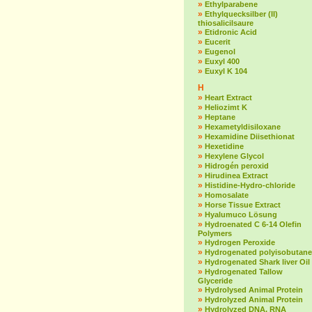
»
Ethylparabene
»
Ethylquecksilber (II)
thiosalicilsaure
»
Etidronic Acid
»
Eucerit
»
Eugenol
»
Euxyl 400
»
Euxyl K 104
H
»
Heart Extract
»
Heliozimt K
»
Heptane
»
Hexametyldisiloxane
»
Hexamidine Diisethionat
»
Hexetidine
»
Hexylene Glycol
»
Hidrogén peroxid
»
Hirudinea Extract
»
Histidine-Hydro-chloride
»
Homosalate
»
Horse Tissue Extract
»
Hyalumuco Lösung
»
Hydroenated C 6-14 Olefin
Polymers
»
Hydrogen Peroxide
»
Hydrogenated polyisobutane
»
Hydrogenated Shark liver Oil
»
Hydrogenated Tallow
Glyceride
»
Hydrolysed Animal Protein
»
Hydrolyzed Animal Protein
»
Hydrolyzed DNA, RNA