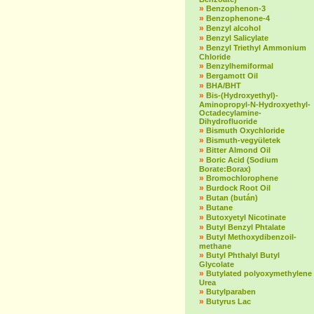
»
Benzophenon-3
»
Benzophenone-4
»
Benzyl alcohol
»
Benzyl Salicylate
»
Benzyl Triethyl Ammonium
Chloride
»
Benzylhemiformal
»
Bergamott Oil
»
BHA/BHT
»
Bis-(Hydroxyethyl)-
Aminopropyl-N-Hydroxyethyl-
Octadecylamine-
Dihydrofluoride
»
Bismuth Oxychloride
»
Bismuth-vegyületek
»
Bitter Almond Oil
»
Boric Acid (Sodium
Borate:Borax)
»
Bromochlorophene
»
Burdock Root Oil
»
Butan (bután)
»
Butane
»
Butoxyetyl Nicotinate
»
Butyl Benzyl Phtalate
»
Butyl Methoxydibenzoil-
methane
»
Butyl Phthalyl Butyl
Glycolate
»
Butylated polyoxymethylene
Urea
»
Butylparaben
»
Butyrus Lac