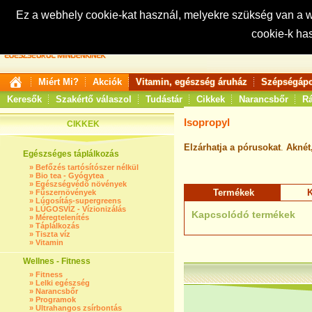
Ez a webhely cookie-kat használ, melyekre szükség van a
cookie-k ha
Keresés:
Miért Mi?
Akciók
Vitamin, egészség áruház
Szépségápo
Keresők
Szakértő válaszol
Tudástár
Cikkek
Narancsbőr
Rá
Isopropyl
CIKKEK
Elzárhatja a pórusokat
.
Aknét
Egészséges táplálkozás
»
Befőzés tartósítószer nélkül
»
Bio tea - Gyógytea
»
Egészségvédő növények
Termékek
K
»
Fűszernövények
»
Lúgosítás-supergreens
»
LÚGOSVÍZ - Vízionizálás
Kapcsolódó termékek
»
Méregtelenítés
»
Táplálkozás
»
Tiszta víz
»
Vitamin
Wellnes - Fitness
»
Fitness
»
Lelki egészség
»
Narancsbőr
»
Programok
»
Ultrahangos zsírbontás