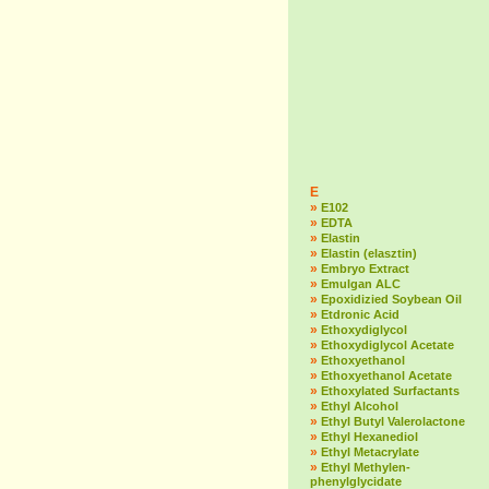
E
»
E102
»
EDTA
»
Elastin
»
Elastin (elasztin)
»
Embryo Extract
»
Emulgan ALC
»
Epoxidizied Soybean Oil
»
Etdronic Acid
»
Ethoxydiglycol
»
Ethoxydiglycol Acetate
»
Ethoxyethanol
»
Ethoxyethanol Acetate
»
Ethoxylated Surfactants
»
Ethyl Alcohol
»
Ethyl Butyl Valerolactone
»
Ethyl Hexanediol
»
Ethyl Metacrylate
»
Ethyl Methylen-
phenylglycidate