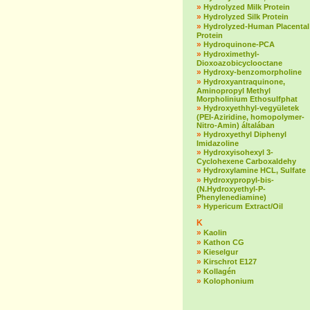
»
Hydrolyzed Milk Protein
»
Hydrolyzed Silk Protein
»
Hydrolyzed-Human Placental
Protein
»
Hydroquinone-PCA
»
Hydroximethyl-
Dioxoazobicyclooctane
»
Hydroxy-benzomorpholine
»
Hydroxyantraquinone,
Aminopropyl Methyl
Morpholinium Ethosulfphat
»
Hydroxyethhyl-vegyületek
(PEI-Aziridine, homopolymer-
Nitro-Amin) általában
»
Hydroxyethyl Diphenyl
Imidazoline
»
Hydroxyisohexyl 3-
Cyclohexene Carboxaldehy
»
Hydroxylamine HCL, Sulfate
»
Hydroxypropyl-bis-
(N.Hydroxyethyl-P-
Phenylenediamine)
»
Hypericum Extract/Oil
K
»
Kaolin
»
Kathon CG
»
Kieselgur
»
Kirschrot E127
»
Kollagén
»
Kolophonium