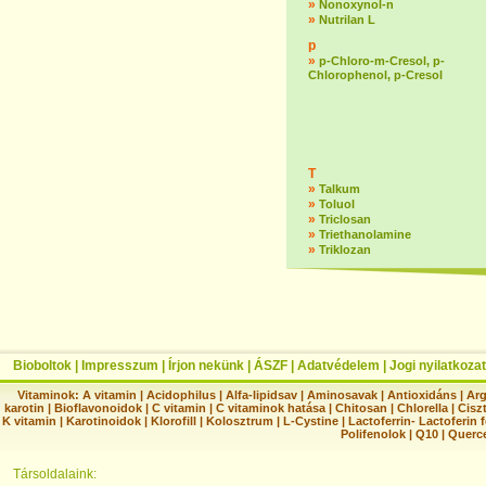
»
Nonoxynol-n
»
Nutrilan L
p
»
p-Chloro-m-Cresol, p-
Chlorophenol, p-Cresol
T
»
Talkum
»
Toluol
»
Triclosan
»
Triethanolamine
»
Triklozan
Bioboltok
|
Impresszum
|
Írjon nekünk
|
ÁSZF
|
Adatvédelem
|
Jogi nyilatkozat
Vitaminok:
A vitamin
|
Acidophilus
|
Alfa-lipidsav
|
Aminosavak
|
Antioxidáns
|
Arg
karotin
|
Bioflavonoidok
|
C vitamin
|
C vitaminok hatása
|
Chitosan
|
Chlorella
|
Ciszt
K vitamin
|
Karotinoidok
|
Klorofill
|
Kolosztrum
|
L-Cystine
|
Lactoferrin- Lactoferin 
Polifenolok
|
Q10
|
Querc
Társoldalaink: