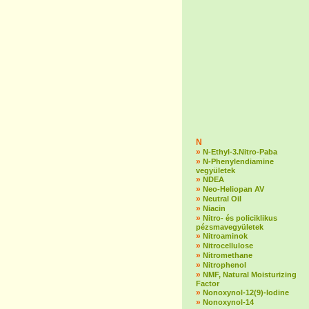
N
»
N-Ethyl-3.Nitro-Paba
»
N-Phenylendiamine
vegyületek
»
NDEA
»
Neo-Heliopan AV
»
Neutral Oil
»
Niacin
»
Nitro- és policiklikus
pézsmavegyületek
»
Nitroaminok
»
Nitrocellulose
»
Nitromethane
»
Nitrophenol
»
NMF, Natural Moisturizing
Factor
»
Nonoxynol-12(9)-lodine
»
Nonoxynol-14