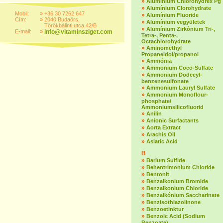
»
Alumínium Chlorohydrex Pg
»
Alumínium Clorohydrate
Mobil:
»
+36 30 7262 647
»
Alumínium Fluoride
Cím:
»
2040 Budaörs,
»
Alumínium vegyületek
Törökbálinti utca 42/B
»
Alumínium Zirkónium Tri-,
E-mail:
»
info@vitaminsziget.com
Tetra-, Penta-,
Octachlorohydrate
»
Aminomethyl
Propaneidol/propanol
»
Ammónia
»
Ammonium Coco-Sulfate
»
Ammonium Dodecyl-
benzenesulfonate
»
Ammonium Lauryl Sulfate
»
Ammonium Monoflour-
phosphate/
Ammoniumsilicofluorid
»
Anilin
»
Anionic Surfactants
»
Aorta Extract
»
Arachis Oil
»
Asiatic Acid
B
»
Barium Sulfide
»
Behentrimonium Chloride
»
Bentonit
»
Benzalkonium Bromide
»
Benzalkonium Chloride
»
Benzalkónium Saccharinate
»
Benzisothiazolinone
»
Benzoetinktur
»
Benzoic Acid (Sodium
Benzoate)