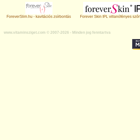
ForeverSlim.hu - kavitációs zsírbontás
Forever Skin IPL villanófényes szőr
www.vitaminsziget.com © 2007-2026 - Minden jog fenntartva