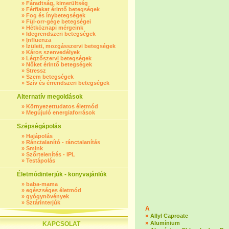
»
Fáradtság, kimerültség
»
Férfiakat érintő betegségek
»
Fog és ínybetegségek
»
Fül-orr-gége betegségei
»
Hétköznapi mérgeink
»
Idegrendszeri betegségek
»
Influenza
»
Ízületi, mozgásszervi betegségek
»
Káros szenvedélyek
»
Légzőszervi betegségek
»
Nőket érintő betegségek
»
Stressz
»
Szem betegségek
»
Szív és érrendszeri betegségek
Alternatív megoldások
»
Környezettudatos életmód
»
Megújuló energiaforrások
Szépségápolás
»
Hajápolás
»
Ránctalanító - ránctalanítás
»
Smink
»
Szőrtelenítés - IPL
»
Testápolás
Életmódinterjúk - könyvajánlók
»
baba-mama
»
egészséges életmód
»
gyógynövények
»
Sztárinterjúk
A
»
Allyl Caproate
»
Alumínium
KAPCSOLAT