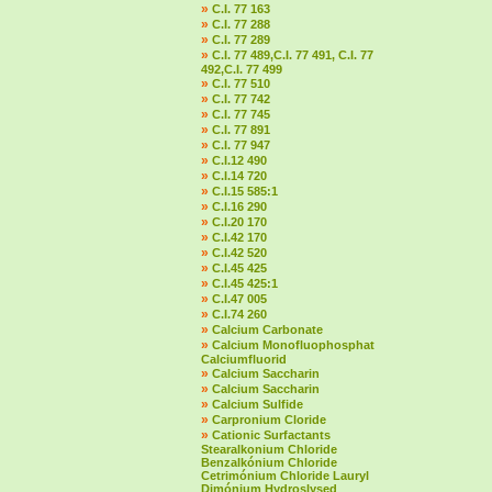
»
C.I. 77 163
»
C.I. 77 288
»
C.I. 77 289
»
C.I. 77 489,C.I. 77 491, C.I. 77
492,C.I. 77 499
»
C.I. 77 510
»
C.I. 77 742
»
C.I. 77 745
»
C.I. 77 891
»
C.I. 77 947
»
C.I.12 490
»
C.I.14 720
»
C.I.15 585:1
»
C.I.16 290
»
C.I.20 170
»
C.I.42 170
»
C.I.42 520
»
C.I.45 425
»
C.I.45 425:1
»
C.I.47 005
»
C.I.74 260
»
Calcium Carbonate
»
Calcium Monofluophosphat
Calciumfluorid
»
Calcium Saccharin
»
Calcium Saccharin
»
Calcium Sulfide
»
Carpronium Cloride
»
Cationic Surfactants
Stearalkonium Chloride
Benzalkónium Chloride
Cetrimónium Chloride Lauryl
Dimónium Hydroslysed