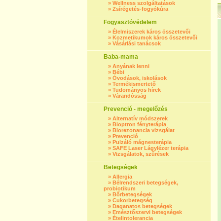
»
Wellness szolgáltatások
»
Zsírégetés-fogyókúra
Fogyasztóvédelem
»
Élelmiszerek káros összetevői
»
Kozmetikumok káros összetevői
»
Vásárlási tanácsok
Baba-mama
»
Anyának lenni
»
Bébi
»
Óvodások, iskolások
»
Termékismertető
»
Tudományos hírek
»
Várandósság
Prevenció - megelőzés
»
Alternatív módszerek
»
Bioptron fényterápia
»
Biorezonancia vizsgálat
»
Prevenció
»
Pulzáló mágnesterápia
»
SAFE Laser Lágylézer terápia
»
Vizsgálatok, szűrések
Betegségek
»
Allergia
»
Bélrendszeri betegségek,
probiotikum
»
Bőrbetegségek
»
Cukorbetegség
»
Daganatos betegségek
»
Emésztőszervi betegségek
»
Ételintolerancia