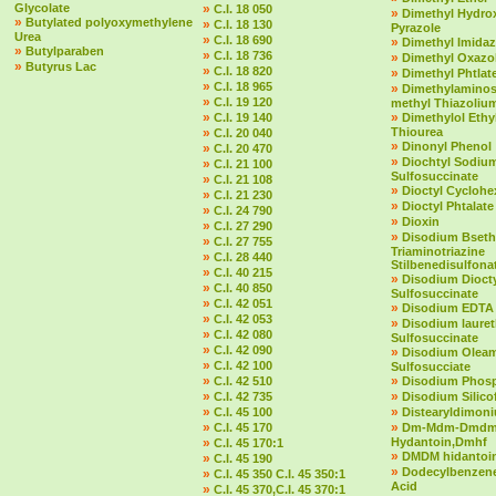
Glycolate
»
C.I. 18 050
»
Dimethyl Hydro
»
Butylated polyoxymethylene
»
C.I. 18 130
Pyrazole
Urea
»
C.I. 18 690
»
Dimethyl Imidaz
»
Butylparaben
»
C.I. 18 736
»
Dimethyl Oxazol
»
Butyrus Lac
»
C.I. 18 820
»
Dimethyl Phtlat
»
C.I. 18 965
»
Dimethylaminost
»
C.I. 19 120
methyl Thiazolium
»
»
C.I. 19 140
Dimethylol Ethy
»
Thiourea
C.I. 20 040
»
Dinonyl Phenol
»
C.I. 20 470
»
Diochtyl Sodiu
»
C.I. 21 100
Sulfosuccinate
»
C.I. 21 108
»
Dioctyl Cycloh
»
C.I. 21 230
»
Dioctyl Phtalate
»
C.I. 24 790
»
Dioxin
»
C.I. 27 290
»
Disodium Bseth
»
C.I. 27 755
Triaminotriazine
»
C.I. 28 440
Stilbenedisulfona
»
C.I. 40 215
»
Disodium Dioct
»
C.I. 40 850
Sulfosuccinate
»
C.I. 42 051
»
Disodium EDTA
»
C.I. 42 053
»
Disodium laure
»
C.I. 42 080
Sulfosuccinate
»
C.I. 42 090
»
Disodium Olea
»
C.I. 42 100
Sulfosucciate
»
»
C.I. 42 510
Disodium Phos
»
»
C.I. 42 735
Disodium Silico
»
»
C.I. 45 100
Distearyldimon
»
»
C.I. 45 170
Dm-Mdm-Dmd
»
Hydantoin,Dmhf
C.I. 45 170:1
»
DMDM hidantoi
»
C.I. 45 190
»
Dodecylbenzene
»
C.I. 45 350 C.I. 45 350:1
Acid
»
C.I. 45 370,C.I. 45 370:1