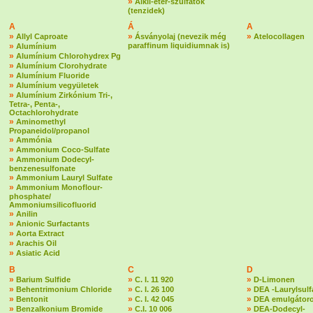
»
Alkil-éter-szulfátok
(tenzidek)
A
Á
A
»
»
»
Allyl Caproate
Ásványolaj (nevezik még
Atelocollagen
»
paraffinum liquidiumnak is)
Alumínium
»
Alumínium Chlorohydrex Pg
»
Alumínium Clorohydrate
»
Alumínium Fluoride
»
Alumínium vegyületek
»
Alumínium Zirkónium Tri-,
Tetra-, Penta-,
Octachlorohydrate
»
Aminomethyl
Propaneidol/propanol
»
Ammónia
»
Ammonium Coco-Sulfate
»
Ammonium Dodecyl-
benzenesulfonate
»
Ammonium Lauryl Sulfate
»
Ammonium Monoflour-
phosphate/
Ammoniumsilicofluorid
»
Anilin
»
Anionic Surfactants
»
Aorta Extract
»
Arachis Oil
»
Asiatic Acid
B
C
D
»
»
»
Barium Sulfide
C. I. 11 920
D-Limonen
»
»
»
Behentrimonium Chloride
C. I. 26 100
DEA -Laurylsulf
»
»
»
Bentonit
C. I. 42 045
DEA emulgátoro
»
»
»
Benzalkonium Bromide
C.I. 10 006
DEA-Dodecyl-