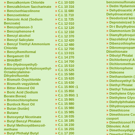
»
»
benzenesulfonate
Benzalkonium Chloride
C.I. 10 020
»
Dedm Hydantoin
»
»
Benzalkónium Saccharinate
C.I. 10 316
»
Dehydroacetic 
»
»
Benzisothiazolinone
C.I. 11 680
Dehydroacetate)
»
»
Benzoetinktur
C.I. 11 710
»
Deodorized ker
»
»
Benzoic Acid (Sodium
C.I. 11 725
»
Deproteinized 
Benzoate)
»
C.I. 12 010
»
Di-t Butylhydr
»
Benzophenon-3
»
C.I. 12 120
»
Diammonium Dit
»
Benzophenone-4
»
C.I. 12 150
»
Diamylhydroqu
»
Benzyl alcohol
»
C.I. 12 370
»
Diazolidinyl Ure
»
Benzyl Salicylate
»
C.I. 12 420
»
Dibenzothioph
»
Benzyl Triethyl Ammonium
»
C.I. 12 480
»
Dibromopropam
Chloride
»
C.I. 12 700
»
Diisethionate
Benzylhemiformal
»
C.I. 13 015
»
Dibutyl Phtalat
»
Bergamott Oil
»
C.I. 14 270
»
Dichlorbenzyl A
»
BHA/BHT
»
C.I. 14 700
»
Dichloromethan
»
Bis-(Hydroxyethyl)-
»
C.I. 15 510
»
Dichlorophene
Aminopropyl-N-Hydroxyethyl-
»
C.I. 15 525
Octadecylamine-
»
Didecene
»
C.I. 15 580
Dihydrofluoride
»
Diethanolamin 
»
C.I. 15 620
»
Bismuth Oxychloride
»
Diethoxyethyl S
»
C.I. 15 630
»
Bismuth-vegyületek
»
Diethyl Phtalat
»
C.I. 15 800 :1
»
Bitter Almond Oil
»
Diethyl Toluami
»
C.I. 15 850
»
Boric Acid (Sodium
»
Diethylene Glyc
»
C.I. 15 850: 1
Borate:Borax)
»
Diethylene Glyc
»
C.I. 15 865
»
Bromochlorophene
»
Diethylphthalate 
»
C.I. 15 880
»
Burdock Root Oil
»
Dihydroxyaceto
»
C.I. 15 980
»
Butan (bután)
»
Dimethicone
»
C.I. 15 985
»
Butane
»
Dimethicone Co
»
C.I. 16 035
»
Butoxyetyl Nicotinate
csoport
»
C.I. 16 185
»
Butyl Benzyl Phtalate
»
Dimethiconol F
»
C.I. 16 230
»
Butyl Methoxydibenzoil-
Dilinoleic Acid
»
C.I. 16 255
methane
»
Dimethoxydigly
»
»
Butyl Phthalyl Butyl
C.I. 17 200
»
Dimethyl Ether