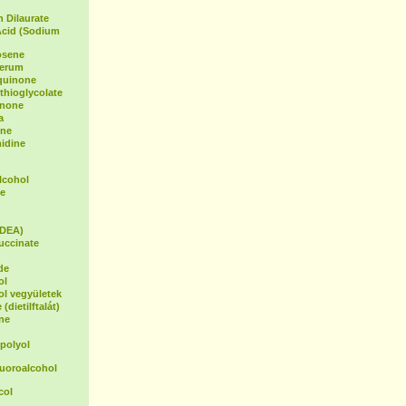
 Dilaurate
Acid (Sodium
osene
Serum
oquinone
hioglycolate
inone
a
ene
idine
lcohol
e
(DEA)
uccinate
de
ol
ol vegyületek
(dietilftalát)
ne
polyol
luoroalcohol
col