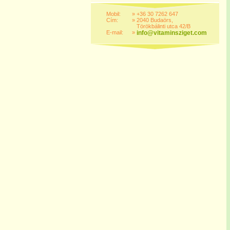
Mobil:
»
+36 30 7262 647
Cím:
»
2040 Budaörs,
Törökbálinti utca 42/B
E-mail:
»
info@vitaminsziget.com