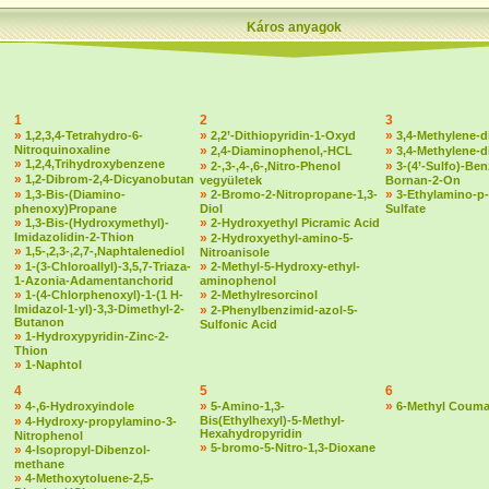
Káros anyagok
1
2
3
»
»
»
1,2,3,4-Tetrahydro-6-
2,2’-Dithiopyridin-1-Oxyd
3,4-Methylene-d
Nitroquinoxaline
»
»
2,4-Diaminophenol,-HCL
3,4-Methylene-
»
1,2,4,Trihydroxybenzene
»
»
2-,3-,4-,6-,Nitro-Phenol
3-(4’-Sulfo)-Ben
»
1,2-Dibrom-2,4-Dicyanobutan
vegyületek
Bornan-2-On
»
»
»
1,3-Bis-(Diamino-
2-Bromo-2-Nitropropane-1,3-
3-Ethylamino-p-
phenoxy)Propane
Diol
Sulfate
»
»
1,3-Bis-(Hydroxymethyl)-
2-Hydroxyethyl Picramic Acid
Imidazolidin-2-Thion
»
2-Hydroxyethyl-amino-5-
»
1,5-,2,3-,2,7-,Naphtalenediol
Nitroanisole
»
»
1-(3-Chloroallyl)-3,5,7-Triaza-
2-Methyl-5-Hydroxy-ethyl-
1-Azonia-Adamentanchorid
aminophenol
»
»
1-(4-Chlorphenoxyl)-1-(1 H-
2-Methylresorcinol
Imidazol-1-yl)-3,3-Dimethyl-2-
»
2-Phenylbenzimid-azol-5-
Butanon
Sulfonic Acid
»
1-Hydroxypyridin-Zinc-2-
Thion
»
1-Naphtol
4
5
6
»
»
»
4-,6-Hydroxyindole
5-Amino-1,3-
6-Methyl Couma
»
Bis(Ethylhexyl)-5-Methyl-
4-Hydroxy-propylamino-3-
Hexahydropyridin
Nitrophenol
»
5-bromo-5-Nitro-1,3-Dioxane
»
4-Isopropyl-Dibenzol-
methane
»
4-Methoxytoluene-2,5-