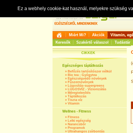
Ez a webhely cookie-kat használ, melyekre szükség v
Miért Mi?
Akciók
Vitamin, eg
Keresők
Szakértő válaszol
Tudástár
C
CIKKEK
(
Egészséges táplálkozás
»
Befőzés tartósítószer nélkül
F
»
Bio tea - Gyógytea
»
Egészségvédő növények
S
»
Fűszernövények
»
Lúgosítás-supergreens
»
LÚGOSVÍZ - Vízionizálás
»
Méregtelenítés
»
Táplálkozás
»
Tiszta víz
»
Vitamin
Wellnes - Fitness
»
Fitness
»
Lelki egészség
»
Narancsbőr
»
Programok
»
Ultrahangos zsírbontás