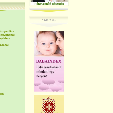
Ránctalanító készülék
ioxyaniline
dioxyphenol
zyliden-
Cresol
rin