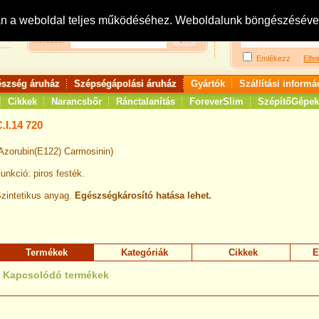
Bejelentkezés:
R
an a weboldal teljes működéséhez. Weboldalunk böngészésével 
Keresés:
Emlékezz
Elfel
észség áruház
Szépségápolási áruház
Gyártók
Szállítási informá
Cikkek
Narancsbőr
Ránctalanítás
ForeverSlim
SzépítőGépek
.I.14 720
Azorubin(E122) Carmosinin)
unkció: piros festék.
zintetikus anyag.
Egészségkárosító hatása lehet.
Termékek
Kategóriák
Cikkek
E
Kapcsolódó termékek