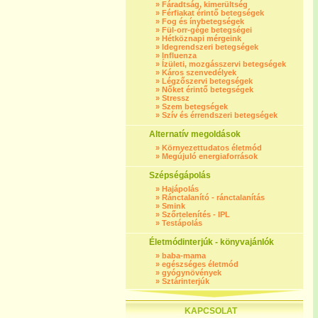
»
Fáradtság, kimerültség
»
Férfiakat érintő betegségek
»
Fog és ínybetegségek
»
Fül-orr-gége betegségei
»
Hétköznapi mérgeink
»
Idegrendszeri betegségek
»
Influenza
»
Ízületi, mozgásszervi betegségek
»
Káros szenvedélyek
»
Légzőszervi betegségek
»
Nőket érintő betegségek
»
Stressz
»
Szem betegségek
»
Szív és érrendszeri betegségek
Alternatív megoldások
»
Környezettudatos életmód
»
Megújuló energiaforrások
Szépségápolás
»
Hajápolás
»
Ránctalanító - ránctalanítás
»
Smink
»
Szőrtelenítés - IPL
»
Testápolás
Életmódinterjúk - könyvajánlók
»
baba-mama
»
egészséges életmód
»
gyógynövények
»
Sztárinterjúk
KAPCSOLAT