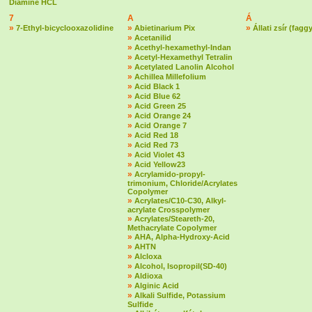
Diamine HCL
7
A
Á
»
»
»
7-Ethyl-bicyclooxazolidine
Abietinarium Pix
Állati zsír (fagg
»
Acetanilid
»
Acethyl-hexamethyl-Indan
»
Acetyl-Hexamethyl Tetralin
»
Acetylated Lanolin Alcohol
»
Achillea Millefolium
»
Acid Black 1
»
Acid Blue 62
»
Acid Green 25
»
Acid Orange 24
»
Acid Orange 7
»
Acid Red 18
»
Acid Red 73
»
Acid Violet 43
»
Acid Yellow23
»
Acrylamido-propyl-
trimonium, Chloride/Acrylates
Copolymer
»
Acrylates/C10-C30, Alkyl-
acrylate Crosspolymer
»
Acrylates/Steareth-20,
Methacrylate Copolymer
»
AHA, Alpha-Hydroxy-Acid
»
AHTN
»
Alcloxa
»
Alcohol, Isopropil(SD-40)
»
Aldioxa
»
Alginic Acid
»
Alkali Sulfide, Potassium
Sulfide