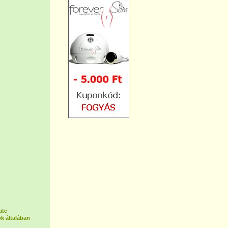
ate
k általában