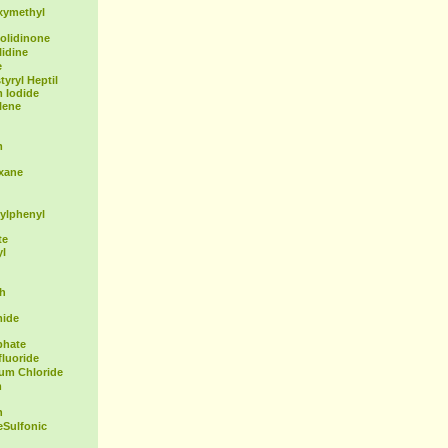
xymethyl
olidinone
idine
e
yryl Heptil
 Iodide
lene
m
exane
ylphenyl
te
yl
th
mide
phate
fluoride
ium Chloride
m
n
Sulfonic