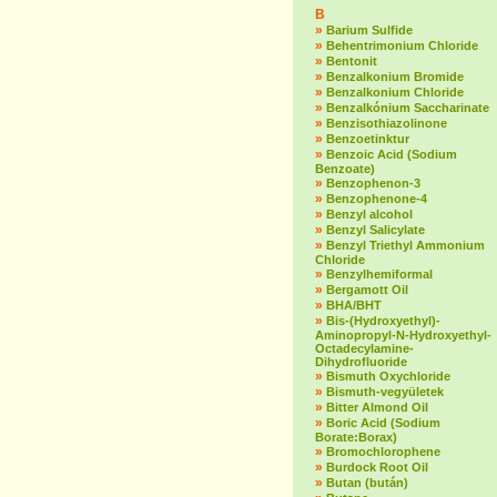
B
»
Barium Sulfide
»
Behentrimonium Chloride
»
Bentonit
»
Benzalkonium Bromide
»
Benzalkonium Chloride
»
Benzalkónium Saccharinate
»
Benzisothiazolinone
»
Benzoetinktur
»
Benzoic Acid (Sodium
Benzoate)
»
Benzophenon-3
»
Benzophenone-4
»
Benzyl alcohol
»
Benzyl Salicylate
»
Benzyl Triethyl Ammonium
Chloride
»
Benzylhemiformal
»
Bergamott Oil
»
BHA/BHT
»
Bis-(Hydroxyethyl)-
Aminopropyl-N-Hydroxyethyl-
Octadecylamine-
Dihydrofluoride
»
Bismuth Oxychloride
»
Bismuth-vegyületek
»
Bitter Almond Oil
»
Boric Acid (Sodium
Borate:Borax)
»
Bromochlorophene
»
Burdock Root Oil
»
Butan (bután)