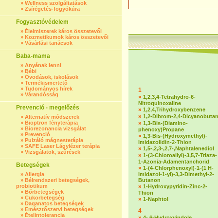
»
Wellness szolgáltatások
»
Zsírégetés-fogyókúra
Fogyasztóvédelem
»
Élelmiszerek káros összetevői
»
Kozmetikumok káros összetevői
»
Vásárlási tanácsok
Baba-mama
»
Anyának lenni
»
Bébi
»
Óvodások, iskolások
»
Termékismertető
»
Tudományos hírek
1
»
Várandósság
»
1,2,3,4-Tetrahydro-6-
Nitroquinoxaline
Prevenció - megelőzés
»
1,2,4,Trihydroxybenzene
»
1,2-Dibrom-2,4-Dicyanobuta
»
Alternatív módszerek
»
Bioptron fényterápia
»
1,3-Bis-(Diamino-
»
Biorezonancia vizsgálat
phenoxy)Propane
»
Prevenció
»
1,3-Bis-(Hydroxymethyl)-
»
Pulzáló mágnesterápia
Imidazolidin-2-Thion
»
SAFE Laser Lágylézer terápia
»
1,5-,2,3-,2,7-,Naphtalenediol
»
Vizsgálatok, szűrések
»
1-(3-Chloroallyl)-3,5,7-Triaza-
1-Azonia-Adamentanchorid
Betegségek
»
1-(4-Chlorphenoxyl)-1-(1 H-
»
Allergia
Imidazol-1-yl)-3,3-Dimethyl-2-
»
Bélrendszeri betegségek,
Butanon
probiotikum
»
1-Hydroxypyridin-Zinc-2-
»
Bőrbetegségek
Thion
»
Cukorbetegség
»
1-Naphtol
»
Daganatos betegségek
»
Emésztőszervi betegségek
4
»
Ételintolerancia
»
4-,6-Hydroxyindole