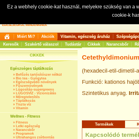
Ez a webhely cookie-kat használ, melyekre szükség van a
cookie-k ha
Keresés:
Miért Mi?
Akciók
Vitamin, egészség áruház
Szépségápo
Keresők
Szakértő válaszol
Tudástár
Cikkek
Narancsbőr
Rá
CIKKEK
Cetethyldimoniu
Egészséges táplálkozás
(hexadecil-etil-dimeti
»
Befőzés tartósítószer nélkül
»
Bio tea - Gyógytea
Funkció: kationos hajöbl
»
Egészségvédő növények
»
Fűszernövények
»
Lúgosítás-supergreens
Szintetikus anyag.
Irrit
»
LÚGOSVÍZ - Vízionizálás
»
Méregtelenítés
»
Táplálkozás
»
Tiszta víz
»
Vitamin
Wellnes - Fitness
»
Fitness
Termékek
K
»
Lelki egészség
»
Narancsbőr
»
Programok
Kapcsolódó termé
»
Ultrahangos zsírbontás