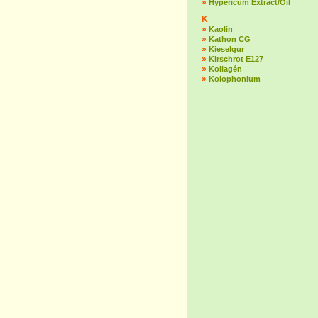
»
Hypericum Extract/Oil
K
»
Kaolin
»
Kathon CG
»
Kieselgur
»
Kirschrot E127
»
Kollagén
»
Kolophonium