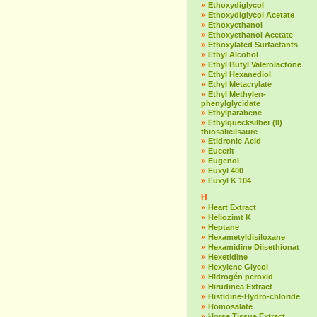
»
Ethoxydiglycol
»
Ethoxydiglycol Acetate
»
Ethoxyethanol
»
Ethoxyethanol Acetate
»
Ethoxylated Surfactants
»
Ethyl Alcohol
»
Ethyl Butyl Valerolactone
»
Ethyl Hexanediol
»
Ethyl Metacrylate
»
Ethyl Methylen-
phenylglycidate
»
Ethylparabene
»
Ethylquecksilber (II)
thiosalicilsaure
»
Etidronic Acid
»
Eucerit
»
Eugenol
»
Euxyl 400
»
Euxyl K 104
H
»
Heart Extract
»
Heliozimt K
»
Heptane
»
Hexametyldisiloxane
»
Hexamidine Diisethionat
»
Hexetidine
»
Hexylene Glycol
»
Hidrogén peroxid
»
Hirudinea Extract
»
Histidine-Hydro-chloride
»
Homosalate
»
Horse Tissue Extract