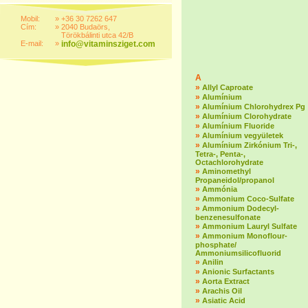
Mobil:
»
+36 30 7262 647
Cím:
»
2040 Budaörs,
Törökbálinti utca 42/B
E-mail:
»
info@vitaminsziget.com
A
»
Allyl Caproate
»
Alumínium
»
Alumínium Chlorohydrex Pg
»
Alumínium Clorohydrate
»
Alumínium Fluoride
»
Alumínium vegyületek
»
Alumínium Zirkónium Tri-,
Tetra-, Penta-,
Octachlorohydrate
»
Aminomethyl
Propaneidol/propanol
»
Ammónia
»
Ammonium Coco-Sulfate
»
Ammonium Dodecyl-
benzenesulfonate
»
Ammonium Lauryl Sulfate
»
Ammonium Monoflour-
phosphate/
Ammoniumsilicofluorid
»
Anilin
»
Anionic Surfactants
»
Aorta Extract
»
Arachis Oil
»
Asiatic Acid