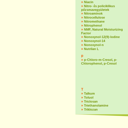
»
Niacin
»
Nitro- és policiklikus
pézsmavegyületek
»
Nitroaminok
»
Nitrocellulose
»
Nitromethane
»
Nitrophenol
»
NMF, Natural Moisturizing
Factor
»
Nonoxynol-12(9)-lodine
»
Nonoxynol-14
»
Nonoxynol-n
»
Nutrilan L
p
»
p-Chloro-m-Cresol, p-
Chlorophenol, p-Cresol
T
»
Talkum
»
Toluol
»
Triclosan
»
Triethanolamine
»
Triklozan