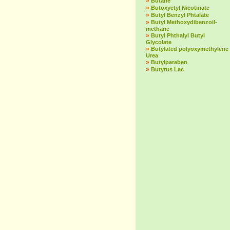
»
Butane
»
Butoxyetyl Nicotinate
»
Butyl Benzyl Phtalate
»
Butyl Methoxydibenzoil-
methane
»
Butyl Phthalyl Butyl
Glycolate
»
Butylated polyoxymethylene
Urea
»
Butylparaben
»
Butyrus Lac