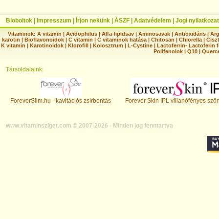
Bioboltok
|
Impresszum
|
Írjon nekünk
|
ÁSZF
|
Adatvédelem
|
Jogi nyilatkozat
Vitaminok:
A vitamin
|
Acidophilus
|
Alfa-lipidsav
|
Aminosavak
|
Antioxidáns
|
Arg
karotin
|
Bioflavonoidok
|
C vitamin
|
C vitaminok hatása
|
Chitosan
|
Chlorella
|
Ciszt
K vitamin
|
Karotinoidok
|
Klorofill
|
Kolosztrum
|
L-Cystine
|
Lactoferrin- Lactoferin 
Polifenolok
|
Q10
|
Querc
Társoldalaink:
ForeverSlim.hu - kavitációs zsírbontás
Forever Skin IPL villanófényes szőr
www.vitaminsziget.com © 2007-2026 - Minden jog fenntartva