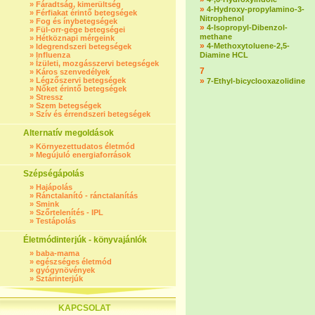
»
Fáradtság, kimerültség
»
4-Hydroxy-propylamino-3-
»
Férfiakat érintő betegségek
Nitrophenol
»
Fog és ínybetegségek
»
4-Isopropyl-Dibenzol-
»
Fül-orr-gége betegségei
methane
»
Hétköznapi mérgeink
»
4-Methoxytoluene-2,5-
»
Idegrendszeri betegségek
»
Influenza
Diamine HCL
»
Ízületi, mozgásszervi betegségek
7
»
Káros szenvedélyek
»
Légzőszervi betegségek
»
7-Ethyl-bicyclooxazolidine
»
Nőket érintő betegségek
»
Stressz
»
Szem betegségek
»
Szív és érrendszeri betegségek
Alternatív megoldások
»
Környezettudatos életmód
»
Megújuló energiaforrások
Szépségápolás
»
Hajápolás
»
Ránctalanító - ránctalanítás
»
Smink
»
Szőrtelenítés - IPL
»
Testápolás
Életmódinterjúk - könyvajánlók
»
baba-mama
»
egészséges életmód
»
gyógynövények
»
Sztárinterjúk
KAPCSOLAT