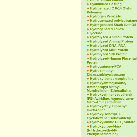
»
Hyalumuco Lösung
»
Hydroenated C 6-14 Olefin
Polymers
»
Hydrogen Peroxide
»
Hydrogenated polyisobutane
»
Hydrogenated Shark liver Oil
»
Hydrogenated Tallow
Glyceride
»
Hydrolysed Animal Protein
»
Hydrolyzed Animal Protein
»
Hydrolyzed DNA, RNA
»
Hydrolyzed Milk Protein
»
Hydrolyzed Silk Protein
»
Hydrolyzed-Human Placental
Protein
»
Hydroquinone-PCA
»
Hydroximethyl-
Dioxoazobicyclooctane
»
Hydroxy-benzomorpholine
»
Hydroxyantraquinone,
Aminopropyl Methyl
Morpholinium Ethosulfphat
»
Hydroxyethhyl-vegyületek
(PEI-Aziridine, homopolymer-
Nitro-Amin) általában
»
Hydroxyethyl Diphenyl
Imidazoline
»
Hydroxyisohexyl 3-
Cyclohexene Carboxaldehy
»
Hydroxylamine HCL, Sulfate
»
Hydroxypropyl-bis-
(N.Hydroxyethyl-P-
Phenylenediamine)