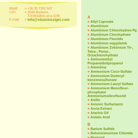
Mobil:
»
+36 30 7262 647
Cím:
»
2040 Budaörs,
Törökbálinti utca 42/B
A
E-mail:
»
info@vitaminsziget.com
»
Allyl Caproate
»
Alumínium
»
Alumínium Chlorohydrex Pg
»
Alumínium Clorohydrate
»
Alumínium Fluoride
»
Alumínium vegyületek
»
Alumínium Zirkónium Tri-,
Tetra-, Penta-,
Octachlorohydrate
»
Aminomethyl
Propaneidol/propanol
»
Ammónia
»
Ammonium Coco-Sulfate
»
Ammonium Dodecyl-
benzenesulfonate
»
Ammonium Lauryl Sulfate
»
Ammonium Monoflour-
phosphate/
Ammoniumsilicofluorid
»
Anilin
»
Anionic Surfactants
»
Aorta Extract
»
Arachis Oil
»
Asiatic Acid
B
»
Barium Sulfide
»
Behentrimonium Chloride
»
Bentonit