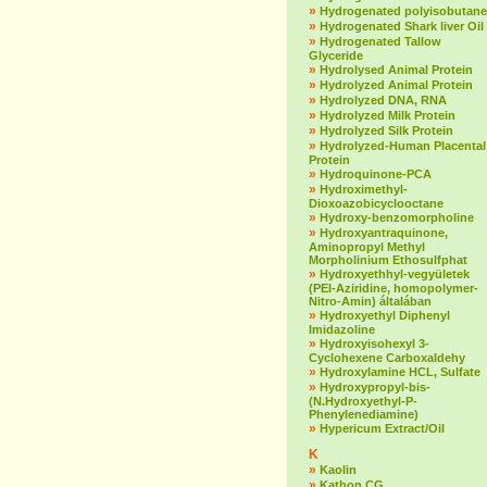
»
Hydrogenated polyisobutane
»
Hydrogenated Shark liver Oil
»
Hydrogenated Tallow
Glyceride
»
Hydrolysed Animal Protein
»
Hydrolyzed Animal Protein
»
Hydrolyzed DNA, RNA
»
Hydrolyzed Milk Protein
»
Hydrolyzed Silk Protein
»
Hydrolyzed-Human Placental
Protein
»
Hydroquinone-PCA
»
Hydroximethyl-
Dioxoazobicyclooctane
»
Hydroxy-benzomorpholine
»
Hydroxyantraquinone,
Aminopropyl Methyl
Morpholinium Ethosulfphat
»
Hydroxyethhyl-vegyületek
(PEI-Aziridine, homopolymer-
Nitro-Amin) általában
»
Hydroxyethyl Diphenyl
Imidazoline
»
Hydroxyisohexyl 3-
Cyclohexene Carboxaldehy
»
Hydroxylamine HCL, Sulfate
»
Hydroxypropyl-bis-
(N.Hydroxyethyl-P-
Phenylenediamine)
»
Hypericum Extract/Oil
K
»
Kaolin
»
Kathon CG