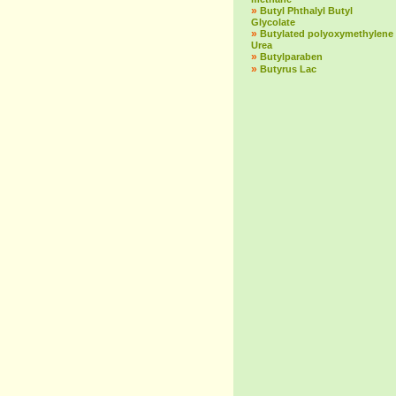
»
Butyl Phthalyl Butyl
Glycolate
»
Butylated polyoxymethylene
Urea
»
Butylparaben
»
Butyrus Lac