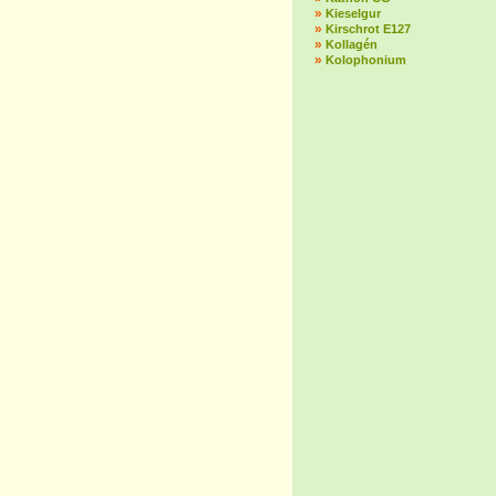
»
Kieselgur
»
Kirschrot E127
»
Kollagén
»
Kolophonium