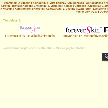
Vitaminok:
A vitamin
|
Acidophilus
|
Alfa-lipidsav
|
Aminosavak
|
Antioxidáns
|
Arg
karotin
|
Bioflavonoidok
|
C vitamin
|
C vitaminok hatása
|
Chitosan
|
Chlorella
|
Ciszt
K vitamin
|
Karotinoidok
|
Klorofill
|
Kolosztrum
|
L-Cystine
|
Lactoferrin- Lactoferin 
Polifenolok
|
Q10
|
Querc
Társoldalaink:
ForeverSlim.hu - kavitációs zsírbontás
Forever Skin IPL villanófényes szőr
www.vitaminsziget.com © 2007-2026 - Minden jog fenntartva