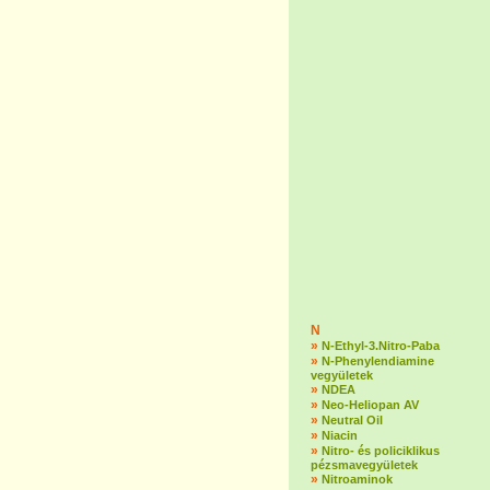
N
»
N-Ethyl-3.Nitro-Paba
»
N-Phenylendiamine
vegyületek
»
NDEA
»
Neo-Heliopan AV
»
Neutral Oil
»
Niacin
»
Nitro- és policiklikus
pézsmavegyületek
»
Nitroaminok