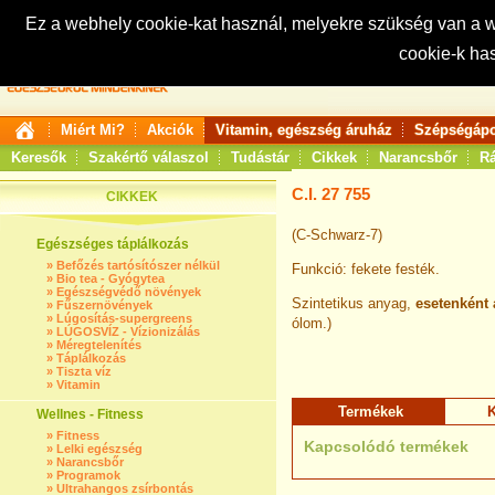
Ez a webhely cookie-kat használ, melyekre szükség van a
cookie-k ha
Keresés:
Miért Mi?
Akciók
Vitamin, egészség áruház
Szépségápo
Keresők
Szakértő válaszol
Tudástár
Cikkek
Narancsbőr
Rá
C.I. 27 755
CIKKEK
(C-Schwarz-7)
Egészséges táplálkozás
»
Befőzés tartósítószer nélkül
Funkció: fekete festék.
»
Bio tea - Gyógytea
»
Egészségvédő növények
Szintetikus anyag,
esetenként 
»
Fűszernövények
»
Lúgosítás-supergreens
ólom.)
»
LÚGOSVÍZ - Vízionizálás
»
Méregtelenítés
»
Táplálkozás
»
Tiszta víz
»
Vitamin
Termékek
K
Wellnes - Fitness
»
Fitness
Kapcsolódó termékek
»
Lelki egészség
»
Narancsbőr
»
Programok
»
Ultrahangos zsírbontás