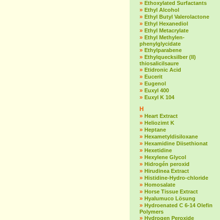
»
Ethoxylated Surfactants
»
Ethyl Alcohol
»
Ethyl Butyl Valerolactone
»
Ethyl Hexanediol
»
Ethyl Metacrylate
»
Ethyl Methylen-
phenylglycidate
»
Ethylparabene
»
Ethylquecksilber (II)
thiosalicilsaure
»
Etidronic Acid
»
Eucerit
»
Eugenol
»
Euxyl 400
»
Euxyl K 104
H
»
Heart Extract
»
Heliozimt K
»
Heptane
»
Hexametyldisiloxane
»
Hexamidine Diisethionat
»
Hexetidine
»
Hexylene Glycol
»
Hidrogén peroxid
»
Hirudinea Extract
»
Histidine-Hydro-chloride
»
Homosalate
»
Horse Tissue Extract
»
Hyalumuco Lösung
»
Hydroenated C 6-14 Olefin
Polymers
»
Hydrogen Peroxide