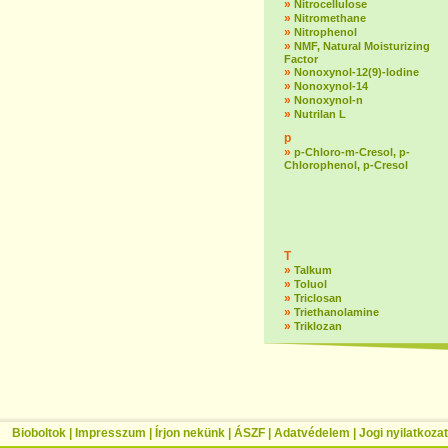
»
Nitrocellulose
»
Nitromethane
»
Nitrophenol
»
NMF, Natural Moisturizing
Factor
»
Nonoxynol-12(9)-lodine
»
Nonoxynol-14
»
Nonoxynol-n
»
Nutrilan L
p
»
p-Chloro-m-Cresol, p-
Chlorophenol, p-Cresol
T
»
Talkum
»
Toluol
»
Triclosan
»
Triethanolamine
»
Triklozan
Bioboltok
|
Impresszum
|
Írjon nekünk
|
ÁSZF
|
Adatvédelem
|
Jogi nyilatkozat