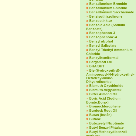
»
Benzalkonium Bromide
»
Benzalkonium Chloride
»
Benzalkónium Saccharinate
»
Benzisothiazolinone
»
Benzoetinktur
»
Benzoic Acid (Sodium
Benzoate)
»
Benzophenon-3
»
Benzophenone-4
»
Benzyl alcohol
»
Benzyl Salicylate
»
Benzyl Triethyl Ammonium
Chloride
»
Benzylhemiformal
»
Bergamott Oil
»
BHA/BHT
»
Bis-(Hydroxyethyl)-
Aminopropyl-N-Hydroxyethyl-
Octadecylamine-
Dihydrofluoride
»
Bismuth Oxychloride
»
Bismuth-vegyületek
»
Bitter Almond Oil
»
Boric Acid (Sodium
Borate:Borax)
»
Bromochlorophene
»
Burdock Root Oil
»
Butan (bután)
»
Butane
»
Butoxyetyl Nicotinate
»
Butyl Benzyl Phtalate
»
Butyl Methoxydibenzoil-
methane