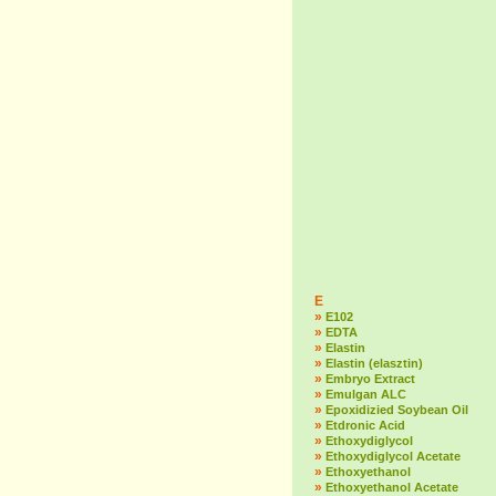
E
»
E102
»
EDTA
»
Elastin
»
Elastin (elasztin)
»
Embryo Extract
»
Emulgan ALC
»
Epoxidizied Soybean Oil
»
Etdronic Acid
»
Ethoxydiglycol
»
Ethoxydiglycol Acetate
»
Ethoxyethanol
»
Ethoxyethanol Acetate