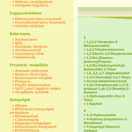
»
Wellness szolgáltatások
»
Zsírégetés-fogyókúra
Fogyasztóvédelem
»
Élelmiszerek káros összetevői
»
Kozmetikumok káros összetevői
»
Vásárlási tanácsok
Baba-mama
1
»
Anyának lenni
»
1,2,3,4-Tetrahydro-6-
»
Bébi
Nitroquinoxaline
»
Óvodások, iskolások
»
1,2,4,Trihydroxybenzene
»
Termékismertető
»
»
Tudományos hírek
1,2-Dibrom-2,4-Dicyanobuta
»
Várandósság
»
1,3-Bis-(Diamino-
phenoxy)Propane
Prevenció - megelőzés
»
1,3-Bis-(Hydroxymethyl)-
Imidazolidin-2-Thion
»
Alternatív módszerek
»
1,5-,2,3-,2,7-,Naphtalenediol
»
Bioptron fényterápia
»
1-(3-Chloroallyl)-3,5,7-Triaza-
»
Biorezonancia vizsgálat
1-Azonia-Adamentanchorid
»
Prevenció
»
»
Pulzáló mágnesterápia
1-(4-Chlorphenoxyl)-1-(1 H-
»
SAFE Laser Lágylézer terápia
Imidazol-1-yl)-3,3-Dimethyl-2-
»
Vizsgálatok, szűrések
Butanon
»
1-Hydroxypyridin-Zinc-2-
Betegségek
Thion
»
1-Naphtol
»
Allergia
»
Bélrendszeri betegségek,
4
probiotikum
»
4-,6-Hydroxyindole
»
Bőrbetegségek
»
4-Hydroxy-propylamino-3-
»
Cukorbetegség
Nitrophenol
»
Daganatos betegségek
»
»
Emésztőszervi betegségek
4-Isopropyl-Dibenzol-
»
Ételintolerancia
methane