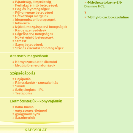
»
Fáradtság, kimerültség
»
4-Methoxytoluene-2,5-
»
Férfiakat érintő betegségek
Diamine HCL
»
Fog és ínybetegségek
»
Fül-orr-gége betegségei
7
»
Hétköznapi mérgeink
»
7-Ethyl-bicyclooxazolidine
»
Idegrendszeri betegségek
»
Influenza
»
Ízületi, mozgásszervi betegségek
»
Káros szenvedélyek
»
Légzőszervi betegségek
»
Nőket érintő betegségek
»
Stressz
»
Szem betegségek
»
Szív és érrendszeri betegségek
Alternatív megoldások
»
Környezettudatos életmód
»
Megújuló energiaforrások
Szépségápolás
»
Hajápolás
»
Ránctalanító - ránctalanítás
»
Smink
»
Szőrtelenítés - IPL
»
Testápolás
Életmódinterjúk - könyvajánlók
»
baba-mama
»
egészséges életmód
»
gyógynövények
»
Sztárinterjúk
KAPCSOLAT