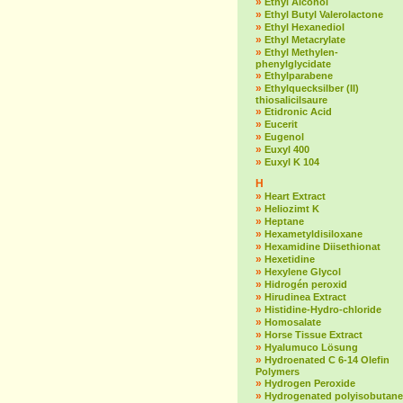
»
Ethyl Alcohol
»
Ethyl Butyl Valerolactone
»
Ethyl Hexanediol
»
Ethyl Metacrylate
»
Ethyl Methylen-
phenylglycidate
»
Ethylparabene
»
Ethylquecksilber (II)
thiosalicilsaure
»
Etidronic Acid
»
Eucerit
»
Eugenol
»
Euxyl 400
»
Euxyl K 104
H
»
Heart Extract
»
Heliozimt K
»
Heptane
»
Hexametyldisiloxane
»
Hexamidine Diisethionat
»
Hexetidine
»
Hexylene Glycol
»
Hidrogén peroxid
»
Hirudinea Extract
»
Histidine-Hydro-chloride
»
Homosalate
»
Horse Tissue Extract
»
Hyalumuco Lösung
»
Hydroenated C 6-14 Olefin
Polymers
»
Hydrogen Peroxide
»
Hydrogenated polyisobutane