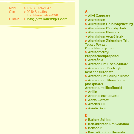
Mobil:
»
+36 30 7262 647
A
Cím:
»
2040 Budaörs,
Törökbálinti utca 42/B
»
Allyl Caproate
E-mail:
»
info@vitaminsziget.com
»
Alumínium
»
Alumínium Chlorohydrex Pg
»
Alumínium Clorohydrate
»
Alumínium Fluoride
»
Alumínium vegyületek
»
Alumínium Zirkónium Tri-,
Tetra-, Penta-,
Octachlorohydrate
»
Aminomethyl
Propaneidol/propanol
»
Ammónia
»
Ammonium Coco-Sulfate
»
Ammonium Dodecyl-
benzenesulfonate
»
Ammonium Lauryl Sulfate
»
Ammonium Monoflour-
phosphate/
Ammoniumsilicofluorid
»
Anilin
»
Anionic Surfactants
»
Aorta Extract
»
Arachis Oil
»
Asiatic Acid
B
»
Barium Sulfide
»
Behentrimonium Chloride
»
Bentonit
»
Benzalkonium Bromide