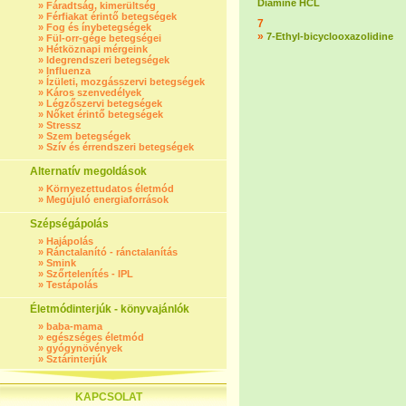
Diamine HCL
»
Fáradtság, kimerültség
»
Férfiakat érintő betegségek
7
»
Fog és ínybetegségek
»
7-Ethyl-bicyclooxazolidine
»
Fül-orr-gége betegségei
»
Hétköznapi mérgeink
»
Idegrendszeri betegségek
»
Influenza
»
Ízületi, mozgásszervi betegségek
»
Káros szenvedélyek
»
Légzőszervi betegségek
»
Nőket érintő betegségek
»
Stressz
»
Szem betegségek
»
Szív és érrendszeri betegségek
Alternatív megoldások
»
Környezettudatos életmód
»
Megújuló energiaforrások
Szépségápolás
»
Hajápolás
»
Ránctalanító - ránctalanítás
»
Smink
»
Szőrtelenítés - IPL
»
Testápolás
Életmódinterjúk - könyvajánlók
»
baba-mama
»
egészséges életmód
»
gyógynövények
»
Sztárinterjúk
KAPCSOLAT