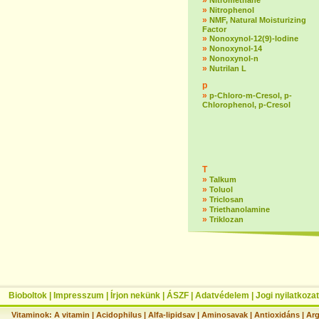
»
Nitromethane
»
Nitrophenol
»
NMF, Natural Moisturizing
Factor
»
Nonoxynol-12(9)-lodine
»
Nonoxynol-14
»
Nonoxynol-n
»
Nutrilan L
p
»
p-Chloro-m-Cresol, p-
Chlorophenol, p-Cresol
T
»
Talkum
»
Toluol
»
Triclosan
»
Triethanolamine
»
Triklozan
Bioboltok
|
Impresszum
|
Írjon nekünk
|
ÁSZF
|
Adatvédelem
|
Jogi nyilatkozat
Vitaminok:
A vitamin
|
Acidophilus
|
Alfa-lipidsav
|
Aminosavak
|
Antioxidáns
|
Arg