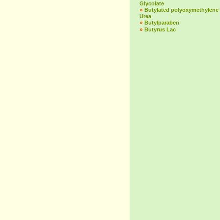
Glycolate
»
Butylated polyoxymethylene
Urea
»
Butylparaben
»
Butyrus Lac