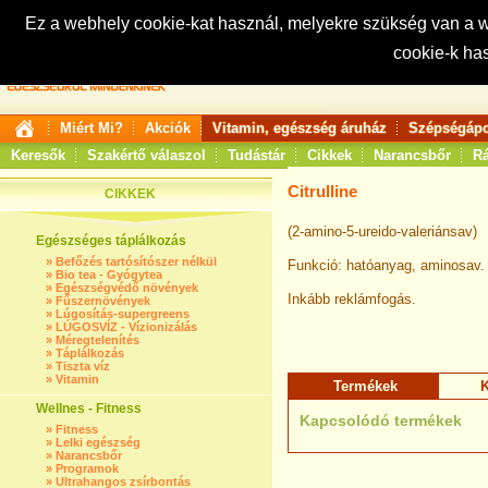
Ez a webhely cookie-kat használ, melyekre szükség van a
cookie-k ha
Keresés:
Miért Mi?
Akciók
Vitamin, egészség áruház
Szépségápo
Keresők
Szakértő válaszol
Tudástár
Cikkek
Narancsbőr
Rá
Citrulline
CIKKEK
(2-amino-5-ureido-valeriánsav)
Egészséges táplálkozás
»
Befőzés tartósítószer nélkül
Funkció: hatóanyag, aminosav.
»
Bio tea - Gyógytea
»
Egészségvédő növények
Inkább reklámfogás.
»
Fűszernövények
»
Lúgosítás-supergreens
»
LÚGOSVÍZ - Vízionizálás
»
Méregtelenítés
»
Táplálkozás
»
Tiszta víz
»
Vitamin
Termékek
K
Wellnes - Fitness
Kapcsolódó termékek
»
Fitness
»
Lelki egészség
»
Narancsbőr
»
Programok
»
Ultrahangos zsírbontás