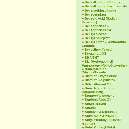
»
Benzalkonium Chloride
»
Benzalkónium Saccharinate
»
Benzisothiazolinone
»
Benzoetinktur
»
Benzoic Acid (Sodium
Benzoate)
»
Benzophenon-3
»
Benzophenone-4
»
Benzyl alcohol
»
Benzyl Salicylate
»
Benzyl Triethyl Ammonium
Chloride
»
Benzylhemiformal
»
Bergamott Oil
»
BHA/BHT
»
Bis-(Hydroxyethyl)-
Aminopropyl-N-Hydroxyethyl-
Octadecylamine-
Dihydrofluoride
»
Bismuth Oxychloride
»
Bismuth-vegyületek
»
Bitter Almond Oil
»
Boric Acid (Sodium
Borate:Borax)
»
Bromochlorophene
»
Burdock Root Oil
»
Butan (bután)
»
Butane
»
Butoxyetyl Nicotinate
»
Butyl Benzyl Phtalate
»
Butyl Methoxydibenzoil-
methane
»
Butyl Phthalyl Butyl