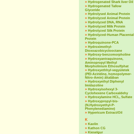
»
Hydrogenated Shark liver Oil
»
Hydrogenated Tallow
Glyceride
»
Hydrolysed Animal Protein
»
Hydrolyzed Animal Protein
»
Hydrolyzed DNA, RNA
»
Hydrolyzed Milk Protein
»
Hydrolyzed Silk Protein
»
Hydrolyzed-Human Placental
Protein
»
Hydroquinone-PCA
»
Hydroximethyl-
Dioxoazobicyclooctane
»
Hydroxy-benzomorpholine
»
Hydroxyantraquinone,
Aminopropyl Methyl
Morpholinium Ethosulfphat
»
Hydroxyethhyl-vegyületek
(PEI-Aziridine, homopolymer-
Nitro-Amin) általában
»
Hydroxyethyl Diphenyl
Imidazoline
»
Hydroxyisohexyl 3-
Cyclohexene Carboxaldehy
»
Hydroxylamine HCL, Sulfate
»
Hydroxypropyl-bis-
(N.Hydroxyethyl-P-
Phenylenediamine)
»
Hypericum Extract/Oil
K
»
Kaolin
»
Kathon CG
»
Kieselgur