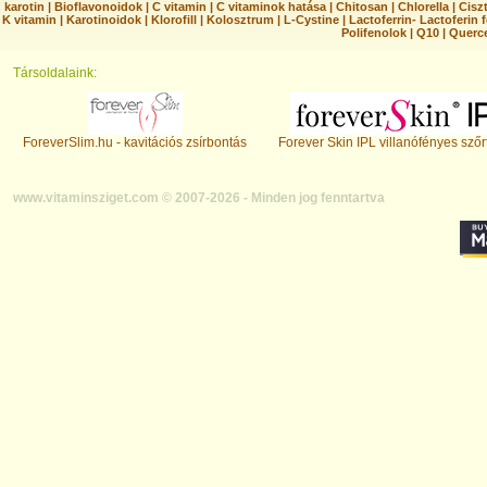
karotin
|
Bioflavonoidok
|
C vitamin
|
C vitaminok hatása
|
Chitosan
|
Chlorella
|
Ciszt
K vitamin
|
Karotinoidok
|
Klorofill
|
Kolosztrum
|
L-Cystine
|
Lactoferrin- Lactoferin 
Polifenolok
|
Q10
|
Querc
Társoldalaink:
ForeverSlim.hu - kavitációs zsírbontás
Forever Skin IPL villanófényes szőr
www.vitaminsziget.com © 2007-2026 - Minden jog fenntartva