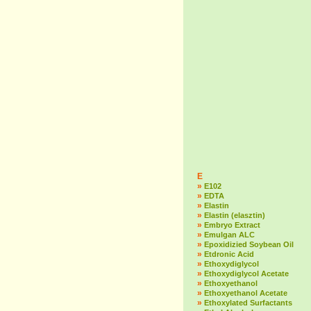
E
»
E102
»
EDTA
»
Elastin
»
Elastin (elasztin)
»
Embryo Extract
»
Emulgan ALC
»
Epoxidizied Soybean Oil
»
Etdronic Acid
»
Ethoxydiglycol
»
Ethoxydiglycol Acetate
»
Ethoxyethanol
»
Ethoxyethanol Acetate
»
Ethoxylated Surfactants