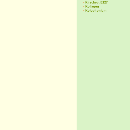
»
Kirschrot E127
»
Kollagén
»
Kolophonium