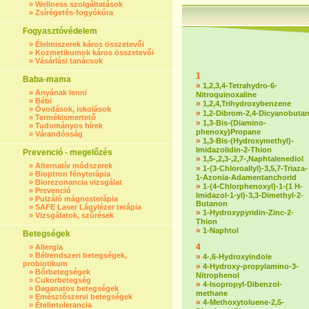
»
Wellness szolgáltatások
»
Zsírégetés-fogyókúra
Fogyasztóvédelem
»
Élelmiszerek káros összetevői
»
Kozmetikumok káros összetevői
»
Vásárlási tanácsok
1
Baba-mama
»
1,2,3,4-Tetrahydro-6-
»
Anyának lenni
Nitroquinoxaline
»
Bébi
»
1,2,4,Trihydroxybenzene
»
Óvodások, iskolások
»
1,2-Dibrom-2,4-Dicyanobuta
»
Termékismertető
»
1,3-Bis-(Diamino-
»
Tudományos hírek
phenoxy)Propane
»
Várandósság
»
1,3-Bis-(Hydroxymethyl)-
Imidazolidin-2-Thion
Prevenció - megelőzés
»
1,5-,2,3-,2,7-,Naphtalenediol
»
Alternatív módszerek
»
1-(3-Chloroallyl)-3,5,7-Triaza-
»
Bioptron fényterápia
1-Azonia-Adamentanchorid
»
Biorezonancia vizsgálat
»
1-(4-Chlorphenoxyl)-1-(1 H-
»
Prevenció
Imidazol-1-yl)-3,3-Dimethyl-2-
»
Pulzáló mágnesterápia
Butanon
»
SAFE Laser Lágylézer terápia
»
1-Hydroxypyridin-Zinc-2-
»
Vizsgálatok, szűrések
Thion
»
1-Naphtol
Betegségek
4
»
Allergia
»
Bélrendszeri betegségek,
»
4-,6-Hydroxyindole
probiotikum
»
4-Hydroxy-propylamino-3-
»
Bőrbetegségek
Nitrophenol
»
Cukorbetegség
»
4-Isopropyl-Dibenzol-
»
Daganatos betegségek
methane
»
Emésztőszervi betegségek
»
4-Methoxytoluene-2,5-
»
Ételintolerancia