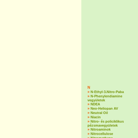
N
»
N-Ethyl-3.Nitro-Paba
»
N-Phenylendiamine
vegyületek
»
NDEA
»
Neo-Heliopan AV
»
Neutral Oil
»
Niacin
»
Nitro- és policiklikus
pézsmavegyületek
»
Nitroaminok
»
Nitrocellulose