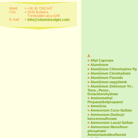
Mobil:
»
+36 30 7262 647
Cím:
»
2040 Budaörs,
Törökbálinti utca 42/B
E-mail:
»
info@vitaminsziget.com
A
»
Allyl Caproate
»
Alumínium
»
Alumínium Chlorohydrex Pg
»
Alumínium Clorohydrate
»
Alumínium Fluoride
»
Alumínium vegyületek
»
Alumínium Zirkónium Tri-,
Tetra-, Penta-,
Octachlorohydrate
»
Aminomethyl
Propaneidol/propanol
»
Ammónia
»
Ammonium Coco-Sulfate
»
Ammonium Dodecyl-
benzenesulfonate
»
Ammonium Lauryl Sulfate
»
Ammonium Monoflour-
phosphate/
Ammoniumsilicofluorid