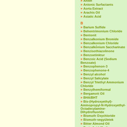
»
Anilin
»
Anionic Surfactants
»
Aorta Extract
»
Arachis Oil
»
Asiatic Acid
B
»
Barium Sulfide
»
Behentrimonium Chloride
»
Bentonit
»
Benzalkonium Bromide
»
Benzalkonium Chloride
»
Benzalkónium Saccharinate
»
Benzisothiazolinone
»
Benzoetinktur
»
Benzoic Acid (Sodium
Benzoate)
»
Benzophenon-3
»
Benzophenone-4
»
Benzyl alcohol
»
Benzyl Salicylate
»
Benzyl Triethyl Ammonium
Chloride
»
Benzylhemiformal
»
Bergamott Oil
»
BHA/BHT
»
Bis-(Hydroxyethyl)-
Aminopropyl-N-Hydroxyethyl-
Octadecylamine-
Dihydrofluoride
»
Bismuth Oxychloride
»
Bismuth-vegyületek
»
Bitter Almond Oil