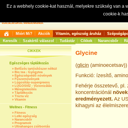
Ez a webhely cookie-kat használ, melyekre szükség van a
cookie-k ha
Keresés:
Miért Mi?
Akciók
Vitamin, egészség áruház
Szépségápo
Keresők
Szakértő válaszol
Tudástár
Cikkek
Narancsbőr
Rá
CIKKEK
Glycine
Egészséges táplálkozás
(
glicin
(aminoecetsav))
»
Befőzés tartósítószer nélkül
»
Bio tea - Gyógytea
Funkció: ízesítő, amin
»
Egészségvédő növények
»
Fűszernövények
»
Lúgosítás-supergreens
Fehérje összetevő, pl.
»
LÚGOSVÍZ - Vízionizálás
»
Méregtelenítés
koncentrációnál
növeke
»
Táplálkozás
»
Tiszta víz
eredményezett.
Az
US
»
Vitamin
kihagyni az élelmiszere
Wellnes - Fitness
»
Fitness
»
Lelki egészség
»
Narancsbőr
»
Programok
»
Ultrahangos zsírbontás