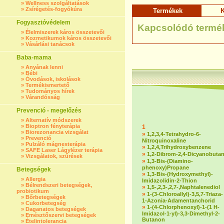
»
Wellness szolgáltatások
»
Zsírégetés-fogyókúra
Termékek
K
Fogyasztóvédelem
Kapcsolódó termé
»
Élelmiszerek káros összetevői
»
Kozmetikumok káros összetevői
»
Vásárlási tanácsok
Baba-mama
»
Anyának lenni
»
Bébi
»
Óvodások, iskolások
»
Termékismertető
»
Tudományos hírek
»
Várandósság
Prevenció - megelőzés
»
Alternatív módszerek
»
Bioptron fényterápia
1
»
Biorezonancia vizsgálat
»
1,2,3,4-Tetrahydro-6-
»
Prevenció
Nitroquinoxaline
»
Pulzáló mágnesterápia
»
1,2,4,Trihydroxybenzene
»
SAFE Laser Lágylézer terápia
»
1,2-Dibrom-2,4-Dicyanobuta
»
Vizsgálatok, szűrések
»
1,3-Bis-(Diamino-
phenoxy)Propane
Betegségek
»
1,3-Bis-(Hydroxymethyl)-
»
Allergia
Imidazolidin-2-Thion
»
Bélrendszeri betegségek,
»
1,5-,2,3-,2,7-,Naphtalenediol
probiotikum
»
1-(3-Chloroallyl)-3,5,7-Triaza-
»
Bőrbetegségek
1-Azonia-Adamentanchorid
»
Cukorbetegség
»
1-(4-Chlorphenoxyl)-1-(1 H-
»
Daganatos betegségek
Imidazol-1-yl)-3,3-Dimethyl-2-
»
Emésztőszervi betegségek
Butanon
»
Ételintolerancia