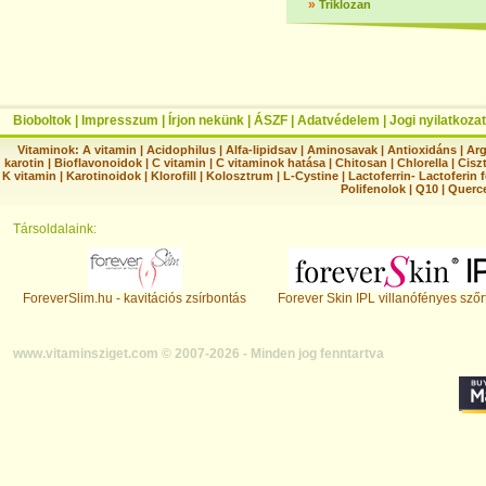
»
Triklozan
Bioboltok
|
Impresszum
|
Írjon nekünk
|
ÁSZF
|
Adatvédelem
|
Jogi nyilatkozat
Vitaminok:
A vitamin
|
Acidophilus
|
Alfa-lipidsav
|
Aminosavak
|
Antioxidáns
|
Arg
karotin
|
Bioflavonoidok
|
C vitamin
|
C vitaminok hatása
|
Chitosan
|
Chlorella
|
Ciszt
K vitamin
|
Karotinoidok
|
Klorofill
|
Kolosztrum
|
L-Cystine
|
Lactoferrin- Lactoferin 
Polifenolok
|
Q10
|
Querc
Társoldalaink:
ForeverSlim.hu - kavitációs zsírbontás
Forever Skin IPL villanófényes szőr
www.vitaminsziget.com © 2007-2026 - Minden jog fenntartva