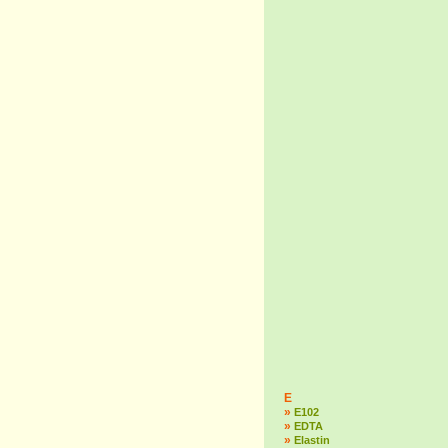
E
»
E102
»
EDTA
»
Elastin