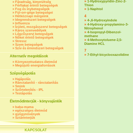
»
1-Hydroxypyridin-Zinc-2-
»
Fáradtság, kimerültség
Thion
»
Férfiakat érintő betegségek
»
»
Fog és ínybetegségek
1-Naphtol
»
Fül-orr-gége betegségei
4
»
Hétköznapi mérgeink
»
Idegrendszeri betegségek
»
4-,6-Hydroxyindole
»
Influenza
»
4-Hydroxy-propylamino-3-
»
Ízületi, mozgásszervi betegségek
Nitrophenol
»
Káros szenvedélyek
»
4-Isopropyl-Dibenzol-
»
Légzőszervi betegségek
methane
»
Nőket érintő betegségek
»
4-Methoxytoluene-2,5-
»
Stressz
Diamine HCL
»
Szem betegségek
»
Szív és érrendszeri betegségek
7
»
7-Ethyl-bicyclooxazolidine
Alternatív megoldások
»
Környezettudatos életmód
»
Megújuló energiaforrások
Szépségápolás
»
Hajápolás
»
Ránctalanító - ránctalanítás
»
Smink
»
Szőrtelenítés - IPL
»
Testápolás
Életmódinterjúk - könyvajánlók
»
baba-mama
»
egészséges életmód
»
gyógynövények
»
Sztárinterjúk
KAPCSOLAT