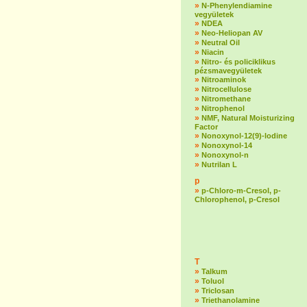
»
N-Phenylendiamine
vegyületek
»
NDEA
»
Neo-Heliopan AV
»
Neutral Oil
»
Niacin
»
Nitro- és policiklikus
pézsmavegyületek
»
Nitroaminok
»
Nitrocellulose
»
Nitromethane
»
Nitrophenol
»
NMF, Natural Moisturizing
Factor
»
Nonoxynol-12(9)-lodine
»
Nonoxynol-14
»
Nonoxynol-n
»
Nutrilan L
p
»
p-Chloro-m-Cresol, p-
Chlorophenol, p-Cresol
T
»
Talkum
»
Toluol
»
Triclosan
»
Triethanolamine