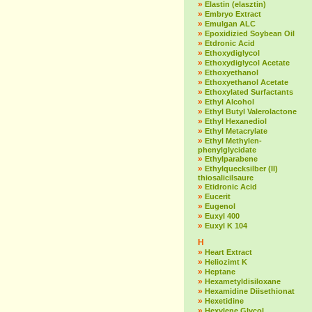
»
Elastin (elasztin)
»
Embryo Extract
»
Emulgan ALC
»
Epoxidizied Soybean Oil
»
Etdronic Acid
»
Ethoxydiglycol
»
Ethoxydiglycol Acetate
»
Ethoxyethanol
»
Ethoxyethanol Acetate
»
Ethoxylated Surfactants
»
Ethyl Alcohol
»
Ethyl Butyl Valerolactone
»
Ethyl Hexanediol
»
Ethyl Metacrylate
»
Ethyl Methylen-
phenylglycidate
»
Ethylparabene
»
Ethylquecksilber (II)
thiosalicilsaure
»
Etidronic Acid
»
Eucerit
»
Eugenol
»
Euxyl 400
»
Euxyl K 104
H
»
Heart Extract
»
Heliozimt K
»
Heptane
»
Hexametyldisiloxane
»
Hexamidine Diisethionat
»
Hexetidine
»
Hexylene Glycol