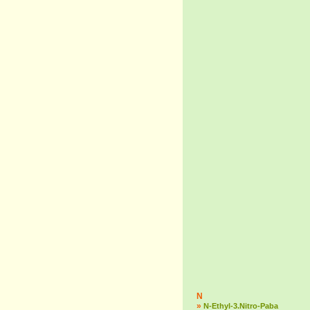
N
»
N-Ethyl-3.Nitro-Paba