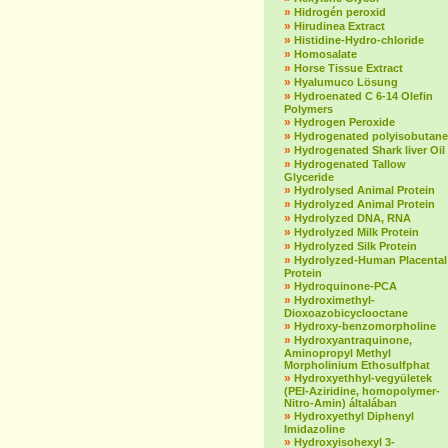
»
Hidrogén peroxid
»
Hirudinea Extract
»
Histidine-Hydro-chloride
»
Homosalate
»
Horse Tissue Extract
»
Hyalumuco Lösung
»
Hydroenated C 6-14 Olefin
Polymers
»
Hydrogen Peroxide
»
Hydrogenated polyisobutane
»
Hydrogenated Shark liver Oil
»
Hydrogenated Tallow
Glyceride
»
Hydrolysed Animal Protein
»
Hydrolyzed Animal Protein
»
Hydrolyzed DNA, RNA
»
Hydrolyzed Milk Protein
»
Hydrolyzed Silk Protein
»
Hydrolyzed-Human Placental
Protein
»
Hydroquinone-PCA
»
Hydroximethyl-
Dioxoazobicyclooctane
»
Hydroxy-benzomorpholine
»
Hydroxyantraquinone,
Aminopropyl Methyl
Morpholinium Ethosulfphat
»
Hydroxyethhyl-vegyületek
(PEI-Aziridine, homopolymer-
Nitro-Amin) általában
»
Hydroxyethyl Diphenyl
Imidazoline
»
Hydroxyisohexyl 3-