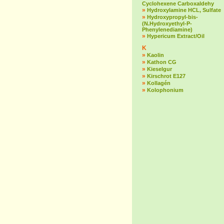
Cyclohexene Carboxaldehy
»
Hydroxylamine HCL, Sulfate
»
Hydroxypropyl-bis-
(N.Hydroxyethyl-P-
Phenylenediamine)
»
Hypericum Extract/Oil
K
»
Kaolin
»
Kathon CG
»
Kieselgur
»
Kirschrot E127
»
Kollagén
»
Kolophonium