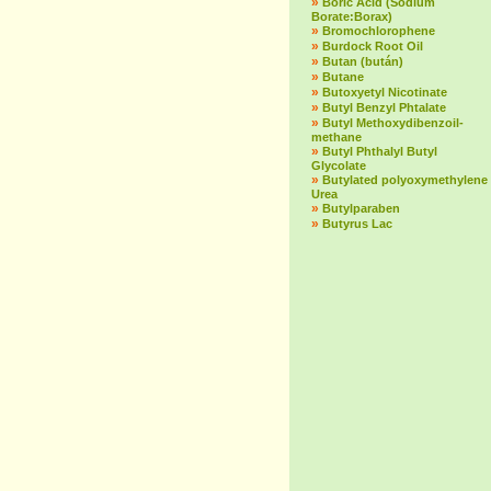
»
Boric Acid (Sodium
Borate:Borax)
»
Bromochlorophene
»
Burdock Root Oil
»
Butan (bután)
»
Butane
»
Butoxyetyl Nicotinate
»
Butyl Benzyl Phtalate
»
Butyl Methoxydibenzoil-
methane
»
Butyl Phthalyl Butyl
Glycolate
»
Butylated polyoxymethylene
Urea
»
Butylparaben
»
Butyrus Lac