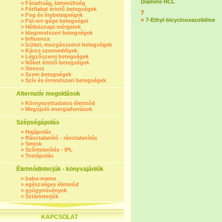
Diamine HCL
»
Fáradtság, kimerültség
»
Férfiakat érintő betegségek
7
»
Fog és ínybetegségek
»
7-Ethyl-bicyclooxazolidine
»
Fül-orr-gége betegségei
»
Hétköznapi mérgeink
»
Idegrendszeri betegségek
»
Influenza
»
Ízületi, mozgásszervi betegségek
»
Káros szenvedélyek
»
Légzőszervi betegségek
»
Nőket érintő betegségek
»
Stressz
»
Szem betegségek
»
Szív és érrendszeri betegségek
Alternatív megoldások
»
Környezettudatos életmód
»
Megújuló energiaforrások
Szépségápolás
»
Hajápolás
»
Ránctalanító - ránctalanítás
»
Smink
»
Szőrtelenítés - IPL
»
Testápolás
Életmódinterjúk - könyvajánlók
»
baba-mama
»
egészséges életmód
»
gyógynövények
»
Sztárinterjúk
KAPCSOLAT