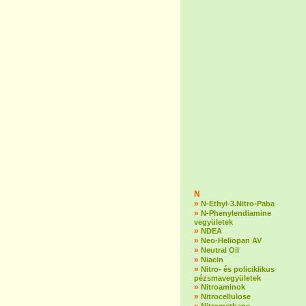
N
»
N-Ethyl-3.Nitro-Paba
»
N-Phenylendiamine
vegyületek
»
NDEA
»
Neo-Heliopan AV
»
Neutral Oil
»
Niacin
»
Nitro- és policiklikus
pézsmavegyületek
»
Nitroaminok
»
Nitrocellulose