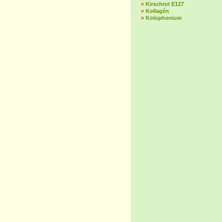
»
Kirschrot E127
»
Kollagén
»
Kolophonium