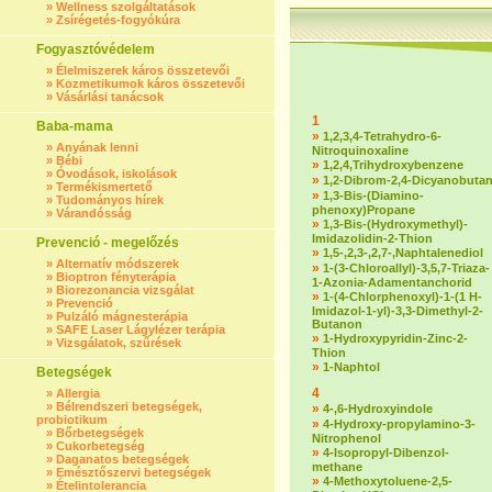
»
Wellness szolgáltatások
»
Zsírégetés-fogyókúra
Fogyasztóvédelem
»
Élelmiszerek káros összetevői
»
Kozmetikumok káros összetevői
»
Vásárlási tanácsok
1
Baba-mama
»
1,2,3,4-Tetrahydro-6-
»
Anyának lenni
Nitroquinoxaline
»
Bébi
»
1,2,4,Trihydroxybenzene
»
Óvodások, iskolások
»
1,2-Dibrom-2,4-Dicyanobuta
»
Termékismertető
»
1,3-Bis-(Diamino-
»
Tudományos hírek
phenoxy)Propane
»
Várandósság
»
1,3-Bis-(Hydroxymethyl)-
Imidazolidin-2-Thion
Prevenció - megelőzés
»
1,5-,2,3-,2,7-,Naphtalenediol
»
Alternatív módszerek
»
1-(3-Chloroallyl)-3,5,7-Triaza-
»
Bioptron fényterápia
1-Azonia-Adamentanchorid
»
Biorezonancia vizsgálat
»
1-(4-Chlorphenoxyl)-1-(1 H-
»
Prevenció
Imidazol-1-yl)-3,3-Dimethyl-2-
»
Pulzáló mágnesterápia
Butanon
»
SAFE Laser Lágylézer terápia
»
1-Hydroxypyridin-Zinc-2-
»
Vizsgálatok, szűrések
Thion
»
1-Naphtol
Betegségek
4
»
Allergia
»
Bélrendszeri betegségek,
»
4-,6-Hydroxyindole
probiotikum
»
4-Hydroxy-propylamino-3-
»
Bőrbetegségek
Nitrophenol
»
Cukorbetegség
»
4-Isopropyl-Dibenzol-
»
Daganatos betegségek
methane
»
Emésztőszervi betegségek
»
4-Methoxytoluene-2,5-
»
Ételintolerancia