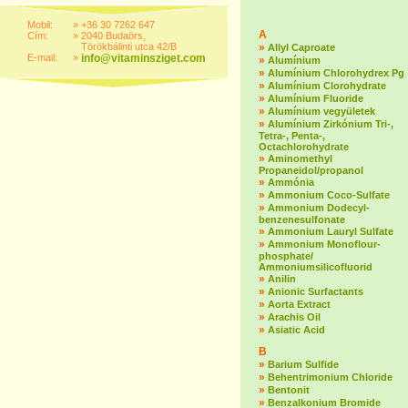
Mobil:
»
+36 30 7262 647
A
Cím:
»
2040 Budaörs,
Törökbálinti utca 42/B
»
Allyl Caproate
E-mail:
»
info@vitaminsziget.com
»
Alumínium
»
Alumínium Chlorohydrex Pg
»
Alumínium Clorohydrate
»
Alumínium Fluoride
»
Alumínium vegyületek
»
Alumínium Zirkónium Tri-,
Tetra-, Penta-,
Octachlorohydrate
»
Aminomethyl
Propaneidol/propanol
»
Ammónia
»
Ammonium Coco-Sulfate
»
Ammonium Dodecyl-
benzenesulfonate
»
Ammonium Lauryl Sulfate
»
Ammonium Monoflour-
phosphate/
Ammoniumsilicofluorid
»
Anilin
»
Anionic Surfactants
»
Aorta Extract
»
Arachis Oil
»
Asiatic Acid
B
»
Barium Sulfide
»
Behentrimonium Chloride
»
Bentonit
»
Benzalkonium Bromide