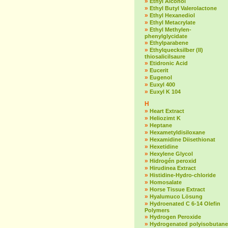
»
Ethyl Alcohol
»
Ethyl Butyl Valerolactone
»
Ethyl Hexanediol
»
Ethyl Metacrylate
»
Ethyl Methylen-
phenylglycidate
»
Ethylparabene
»
Ethylquecksilber (II)
thiosalicilsaure
»
Etidronic Acid
»
Eucerit
»
Eugenol
»
Euxyl 400
»
Euxyl K 104
H
»
Heart Extract
»
Heliozimt K
»
Heptane
»
Hexametyldisiloxane
»
Hexamidine Diisethionat
»
Hexetidine
»
Hexylene Glycol
»
Hidrogén peroxid
»
Hirudinea Extract
»
Histidine-Hydro-chloride
»
Homosalate
»
Horse Tissue Extract
»
Hyalumuco Lösung
»
Hydroenated C 6-14 Olefin
Polymers
»
Hydrogen Peroxide
»
Hydrogenated polyisobutane