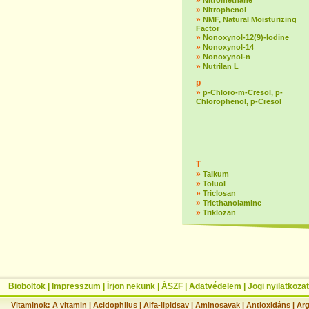
»
Nitromethane
»
Nitrophenol
»
NMF, Natural Moisturizing
Factor
»
Nonoxynol-12(9)-lodine
»
Nonoxynol-14
»
Nonoxynol-n
»
Nutrilan L
p
»
p-Chloro-m-Cresol, p-
Chlorophenol, p-Cresol
T
»
Talkum
»
Toluol
»
Triclosan
»
Triethanolamine
»
Triklozan
Bioboltok
|
Impresszum
|
Írjon nekünk
|
ÁSZF
|
Adatvédelem
|
Jogi nyilatkozat
Vitaminok:
A vitamin
|
Acidophilus
|
Alfa-lipidsav
|
Aminosavak
|
Antioxidáns
|
Arg