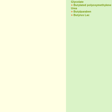
Glycolate
»
Butylated polyoxymethylene
Urea
»
Butylparaben
»
Butyrus Lac