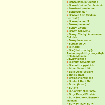
»
Benzalkonium Chloride
»
Benzalkónium Saccharinate
»
Benzisothiazolinone
»
Benzoetinktur
»
Benzoic Acid (Sodium
Benzoate)
»
Benzophenon-3
»
Benzophenone-4
»
Benzyl alcohol
»
Benzyl Salicylate
»
Benzyl Triethyl Ammonium
Chloride
»
Benzylhemiformal
»
Bergamott Oil
»
BHA/BHT
»
Bis-(Hydroxyethyl)-
Aminopropyl-N-Hydroxyethyl-
Octadecylamine-
Dihydrofluoride
»
Bismuth Oxychloride
»
Bismuth-vegyületek
»
Bitter Almond Oil
»
Boric Acid (Sodium
Borate:Borax)
»
Bromochlorophene
»
Burdock Root Oil
»
Butan (bután)
»
Butane
»
Butoxyetyl Nicotinate
»
Butyl Benzyl Phtalate
»
Butyl Methoxydibenzoil-
methane
»
Butyl Phthalyl Butyl