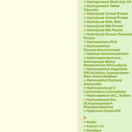
»
Hydrogenated Shark liver Oil
»
Hydrogenated Tallow
Glyceride
»
Hydrolysed Animal Protein
»
Hydrolyzed Animal Protein
»
Hydrolyzed DNA, RNA
»
Hydrolyzed Milk Protein
»
Hydrolyzed Silk Protein
»
Hydrolyzed-Human Placental
Protein
»
Hydroquinone-PCA
»
Hydroximethyl-
Dioxoazobicyclooctane
»
Hydroxy-benzomorpholine
»
Hydroxyantraquinone,
Aminopropyl Methyl
Morpholinium Ethosulfphat
»
Hydroxyethhyl-vegyületek
(PEI-Aziridine, homopolymer-
Nitro-Amin) általában
»
Hydroxyethyl Diphenyl
Imidazoline
»
Hydroxyisohexyl 3-
Cyclohexene Carboxaldehy
»
Hydroxylamine HCL, Sulfate
»
Hydroxypropyl-bis-
(N.Hydroxyethyl-P-
Phenylenediamine)
»
Hypericum Extract/Oil
K
»
Kaolin
»
Kathon CG
»
Kieselgur