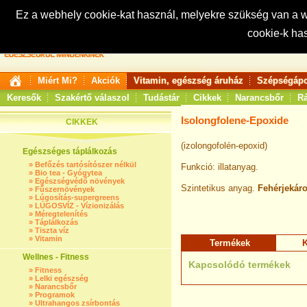
Ez a webhely cookie-kat használ, melyekre szükség van a
cookie-k ha
Keresés:
Miért Mi?
Akciók
Vitamin, egészség áruház
Szépségápo
Keresők
Szakértő válaszol
Tudástár
Cikkek
Narancsbőr
Rá
Isolongfolene-Epoxide
CIKKEK
(izolongofolén-epoxid)
Egészséges táplálkozás
»
Befőzés tartósítószer nélkül
Funkció: illatanyag.
»
Bio tea - Gyógytea
»
Egészségvédő növények
Szintetikus anyag.
Fehérjekáro
»
Fűszernövények
»
Lúgosítás-supergreens
»
LÚGOSVÍZ - Vízionizálás
»
Méregtelenítés
»
Táplálkozás
»
Tiszta víz
»
Vitamin
Termékek
K
Wellnes - Fitness
Kapcsolódó termékek
»
Fitness
»
Lelki egészség
»
Narancsbőr
»
Programok
»
Ultrahangos zsírbontás