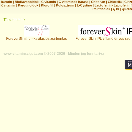
karotin
|
Bioflavonoidok
|
C vitamin
|
C vitaminok hatása
|
Chitosan
|
Chlorella
|
Ciszt
K vitamin
|
Karotinoidok
|
Klorofill
|
Kolosztrum
|
L-Cystine
|
Lactoferrin- Lactoferin 
Polifenolok
|
Q10
|
Querc
Társoldalaink:
ForeverSlim.hu - kavitációs zsírbontás
Forever Skin IPL villanófényes szőr
www.vitaminsziget.com © 2007-2026 - Minden jog fenntartva