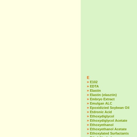
E
»
E102
»
EDTA
»
Elastin
»
Elastin (elasztin)
»
Embryo Extract
»
Emulgan ALC
»
Epoxidizied Soybean Oil
»
Etdronic Acid
»
Ethoxydiglycol
»
Ethoxydiglycol Acetate
»
Ethoxyethanol
»
Ethoxyethanol Acetate
»
Ethoxylated Surfactants