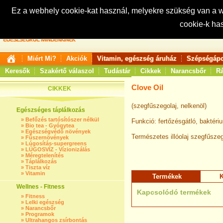
Ez a webhely cookie-kat használ, melyekre szükség van a
cookie-k ha
Keresés:
Miért Mi?
Akciók
Vitamin, egészség áruház
Szépségápo
Keresők
Szakértő válaszol
Tudástár
Cikkek
Narancsbőr
Rá
Clove Oil
CIKKEK
(szegfűszegolaj, nelkenöl)
Egészséges táplálkozás
»
Befőzés tartósítószer nélkül
Funkció: fertőzésgátló, baktéri
»
Bio tea - Gyógytea
»
Egészségvédő növények
Természetes illóolaj szegfűsze
»
Fűszernövények
»
Lúgosítás-supergreens
»
LÚGOSVÍZ - Vízionizálás
»
Méregtelenítés
»
Táplálkozás
»
Tiszta víz
»
Vitamin
Termékek
K
Wellnes - Fitness
Kapcsolódó termékek
»
Fitness
»
Lelki egészség
»
Narancsbőr
»
Programok
»
Ultrahangos zsírbontás