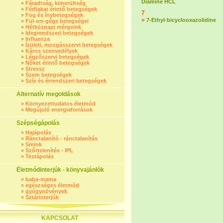
Diamine HCL
»
Fáradtság, kimerültség
»
Férfiakat érintő betegségek
7
»
Fog és ínybetegségek
»
7-Ethyl-bicyclooxazolidine
»
Fül-orr-gége betegségei
»
Hétköznapi mérgeink
»
Idegrendszeri betegségek
»
Influenza
»
Ízületi, mozgásszervi betegségek
»
Káros szenvedélyek
»
Légzőszervi betegségek
»
Nőket érintő betegségek
»
Stressz
»
Szem betegségek
»
Szív és érrendszeri betegségek
Alternatív megoldások
»
Környezettudatos életmód
»
Megújuló energiaforrások
Szépségápolás
»
Hajápolás
»
Ránctalanító - ránctalanítás
»
Smink
»
Szőrtelenítés - IPL
»
Testápolás
Életmódinterjúk - könyvajánlók
»
baba-mama
»
egészséges életmód
»
gyógynövények
»
Sztárinterjúk
KAPCSOLAT