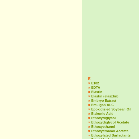
E
»
E102
»
EDTA
»
Elastin
»
Elastin (elasztin)
»
Embryo Extract
»
Emulgan ALC
»
Epoxidizied Soybean Oil
»
Etdronic Acid
»
Ethoxydiglycol
»
Ethoxydiglycol Acetate
»
Ethoxyethanol
»
Ethoxyethanol Acetate
»
Ethoxylated Surfactants