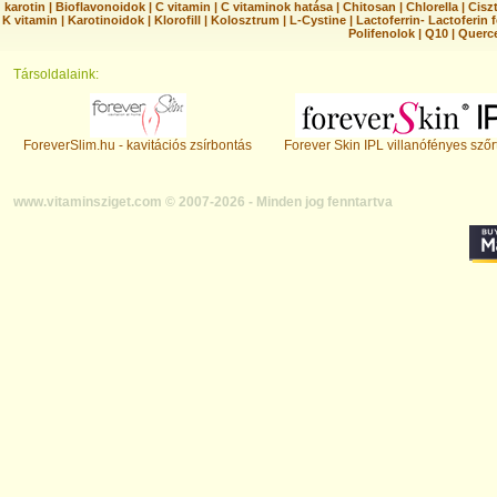
karotin
|
Bioflavonoidok
|
C vitamin
|
C vitaminok hatása
|
Chitosan
|
Chlorella
|
Ciszt
K vitamin
|
Karotinoidok
|
Klorofill
|
Kolosztrum
|
L-Cystine
|
Lactoferrin- Lactoferin 
Polifenolok
|
Q10
|
Querc
Társoldalaink:
ForeverSlim.hu - kavitációs zsírbontás
Forever Skin IPL villanófényes szőr
www.vitaminsziget.com © 2007-2026 - Minden jog fenntartva