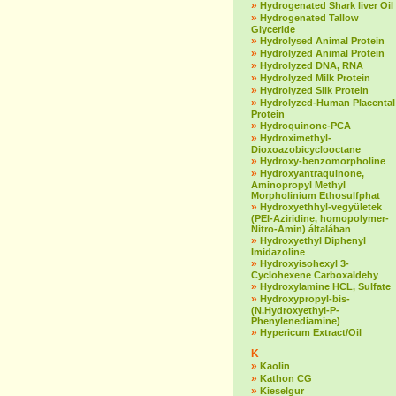
»
Hydrogenated Shark liver Oil
»
Hydrogenated Tallow
Glyceride
»
Hydrolysed Animal Protein
»
Hydrolyzed Animal Protein
»
Hydrolyzed DNA, RNA
»
Hydrolyzed Milk Protein
»
Hydrolyzed Silk Protein
»
Hydrolyzed-Human Placental
Protein
»
Hydroquinone-PCA
»
Hydroximethyl-
Dioxoazobicyclooctane
»
Hydroxy-benzomorpholine
»
Hydroxyantraquinone,
Aminopropyl Methyl
Morpholinium Ethosulfphat
»
Hydroxyethhyl-vegyületek
(PEI-Aziridine, homopolymer-
Nitro-Amin) általában
»
Hydroxyethyl Diphenyl
Imidazoline
»
Hydroxyisohexyl 3-
Cyclohexene Carboxaldehy
»
Hydroxylamine HCL, Sulfate
»
Hydroxypropyl-bis-
(N.Hydroxyethyl-P-
Phenylenediamine)
»
Hypericum Extract/Oil
K
»
Kaolin
»
Kathon CG
»
Kieselgur