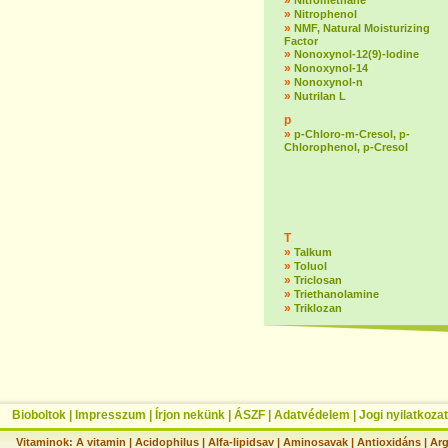
»
Nitromethane
»
Nitrophenol
»
NMF, Natural Moisturizing
Factor
»
Nonoxynol-12(9)-lodine
»
Nonoxynol-14
»
Nonoxynol-n
»
Nutrilan L
p
»
p-Chloro-m-Cresol, p-
Chlorophenol, p-Cresol
T
»
Talkum
»
Toluol
»
Triclosan
»
Triethanolamine
»
Triklozan
Bioboltok
|
Impresszum
|
Írjon nekünk
|
ÁSZF
|
Adatvédelem
|
Jogi nyilatkozat
Vitaminok:
A vitamin
|
Acidophilus
|
Alfa-lipidsav
|
Aminosavak
|
Antioxidáns
|
Arg