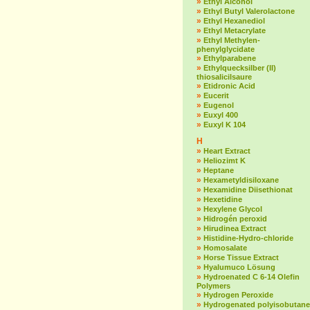
»
Ethyl Alcohol
»
Ethyl Butyl Valerolactone
»
Ethyl Hexanediol
»
Ethyl Metacrylate
»
Ethyl Methylen-
phenylglycidate
»
Ethylparabene
»
Ethylquecksilber (II)
thiosalicilsaure
»
Etidronic Acid
»
Eucerit
»
Eugenol
»
Euxyl 400
»
Euxyl K 104
H
»
Heart Extract
»
Heliozimt K
»
Heptane
»
Hexametyldisiloxane
»
Hexamidine Diisethionat
»
Hexetidine
»
Hexylene Glycol
»
Hidrogén peroxid
»
Hirudinea Extract
»
Histidine-Hydro-chloride
»
Homosalate
»
Horse Tissue Extract
»
Hyalumuco Lösung
»
Hydroenated C 6-14 Olefin
Polymers
»
Hydrogen Peroxide
»
Hydrogenated polyisobutane