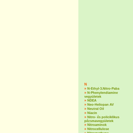
N
»
N-Ethyl-3.Nitro-Paba
»
N-Phenylendiamine
vegyületek
»
NDEA
»
Neo-Heliopan AV
»
Neutral Oil
»
Niacin
»
Nitro- és policiklikus
pézsmavegyületek
»
Nitroaminok
»
Nitrocellulose