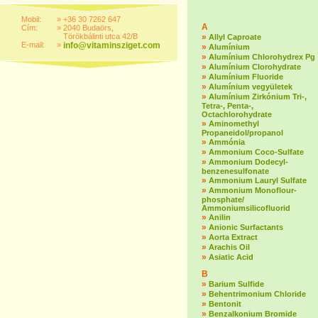
Mobil:
»
+36 30 7262 647
A
Cím:
»
2040 Budaörs,
Törökbálinti utca 42/B
»
Allyl Caproate
E-mail:
»
info@vitaminsziget.com
»
Alumínium
»
Alumínium Chlorohydrex Pg
»
Alumínium Clorohydrate
»
Alumínium Fluoride
»
Alumínium vegyületek
»
Alumínium Zirkónium Tri-,
Tetra-, Penta-,
Octachlorohydrate
»
Aminomethyl
Propaneidol/propanol
»
Ammónia
»
Ammonium Coco-Sulfate
»
Ammonium Dodecyl-
benzenesulfonate
»
Ammonium Lauryl Sulfate
»
Ammonium Monoflour-
phosphate/
Ammoniumsilicofluorid
»
Anilin
»
Anionic Surfactants
»
Aorta Extract
»
Arachis Oil
»
Asiatic Acid
B
»
Barium Sulfide
»
Behentrimonium Chloride
»
Bentonit
»
Benzalkonium Bromide