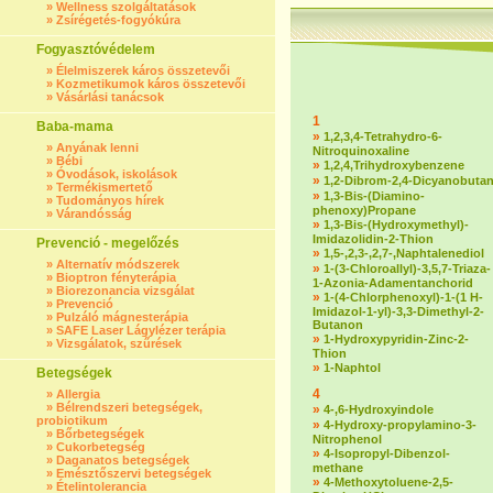
»
Wellness szolgáltatások
»
Zsírégetés-fogyókúra
Fogyasztóvédelem
»
Élelmiszerek káros összetevői
»
Kozmetikumok káros összetevői
»
Vásárlási tanácsok
1
Baba-mama
»
1,2,3,4-Tetrahydro-6-
»
Anyának lenni
Nitroquinoxaline
»
Bébi
»
1,2,4,Trihydroxybenzene
»
Óvodások, iskolások
»
1,2-Dibrom-2,4-Dicyanobuta
»
Termékismertető
»
1,3-Bis-(Diamino-
»
Tudományos hírek
phenoxy)Propane
»
Várandósság
»
1,3-Bis-(Hydroxymethyl)-
Imidazolidin-2-Thion
Prevenció - megelőzés
»
1,5-,2,3-,2,7-,Naphtalenediol
»
Alternatív módszerek
»
1-(3-Chloroallyl)-3,5,7-Triaza-
»
Bioptron fényterápia
1-Azonia-Adamentanchorid
»
Biorezonancia vizsgálat
»
1-(4-Chlorphenoxyl)-1-(1 H-
»
Prevenció
Imidazol-1-yl)-3,3-Dimethyl-2-
»
Pulzáló mágnesterápia
Butanon
»
SAFE Laser Lágylézer terápia
»
1-Hydroxypyridin-Zinc-2-
»
Vizsgálatok, szűrések
Thion
»
1-Naphtol
Betegségek
4
»
Allergia
»
Bélrendszeri betegségek,
»
4-,6-Hydroxyindole
probiotikum
»
4-Hydroxy-propylamino-3-
»
Bőrbetegségek
Nitrophenol
»
Cukorbetegség
»
4-Isopropyl-Dibenzol-
»
Daganatos betegségek
methane
»
Emésztőszervi betegségek
»
4-Methoxytoluene-2,5-
»
Ételintolerancia