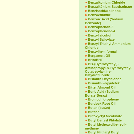
»
Benzalkonium Chloride
»
Benzalkónium Saccharinate
»
Benzisothiazolinone
»
Benzoetinktur
»
Benzoic Acid (Sodium
Benzoate)
»
Benzophenon-3
»
Benzophenone-4
»
Benzyl alcohol
»
Benzyl Salicylate
»
Benzyl Triethyl Ammonium
Chloride
»
Benzylhemiformal
»
Bergamott Oil
»
BHA/BHT
»
Bis-(Hydroxyethyl)-
Aminopropyl-N-Hydroxyethyl-
Octadecylamine-
Dihydrofluoride
»
Bismuth Oxychloride
»
Bismuth-vegyületek
»
Bitter Almond Oil
»
Boric Acid (Sodium
Borate:Borax)
»
Bromochlorophene
»
Burdock Root Oil
»
Butan (bután)
»
Butane
»
Butoxyetyl Nicotinate
»
Butyl Benzyl Phtalate
»
Butyl Methoxydibenzoil-
methane
»
Butyl Phthalyl Butyl