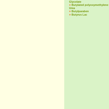
Glycolate
»
Butylated polyoxymethylene
Urea
»
Butylparaben
»
Butyrus Lac