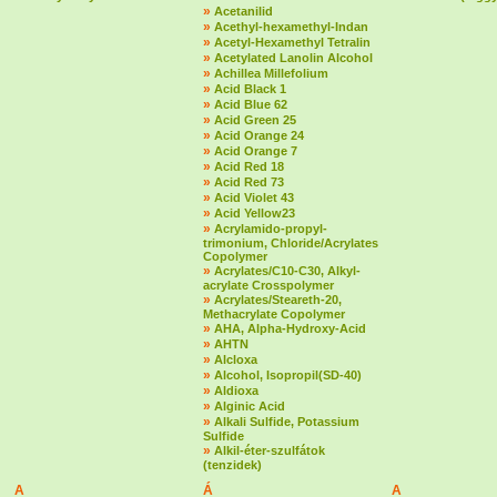
»
Acetanilid
»
Acethyl-hexamethyl-Indan
»
Acetyl-Hexamethyl Tetralin
»
Acetylated Lanolin Alcohol
»
Achillea Millefolium
»
Acid Black 1
»
Acid Blue 62
»
Acid Green 25
»
Acid Orange 24
»
Acid Orange 7
»
Acid Red 18
»
Acid Red 73
»
Acid Violet 43
»
Acid Yellow23
»
Acrylamido-propyl-
trimonium, Chloride/Acrylates
Copolymer
»
Acrylates/C10-C30, Alkyl-
acrylate Crosspolymer
»
Acrylates/Steareth-20,
Methacrylate Copolymer
»
AHA, Alpha-Hydroxy-Acid
»
AHTN
»
Alcloxa
»
Alcohol, Isopropil(SD-40)
»
Aldioxa
»
Alginic Acid
»
Alkali Sulfide, Potassium
Sulfide
»
Alkil-éter-szulfátok
(tenzidek)
A
Á
A