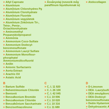
»
»
»
Allyl Caproate
Ásványolaj (nevezik még
Atelocollagen
»
paraffinum liquidiumnak is)
Alumínium
»
Alumínium Chlorohydrex Pg
»
Alumínium Clorohydrate
»
Alumínium Fluoride
»
Alumínium vegyületek
»
Alumínium Zirkónium Tri-,
Tetra-, Penta-,
Octachlorohydrate
»
Aminomethyl
Propaneidol/propanol
»
Ammónia
»
Ammonium Coco-Sulfate
»
Ammonium Dodecyl-
benzenesulfonate
»
Ammonium Lauryl Sulfate
»
Ammonium Monoflour-
phosphate/
Ammoniumsilicofluorid
»
Anilin
»
Anionic Surfactants
»
Aorta Extract
»
Arachis Oil
»
Asiatic Acid
B
C
D
»
»
»
Barium Sulfide
C. I. 11 920
D-Limonen
»
»
»
Behentrimonium Chloride
C. I. 26 100
DEA -Laurylsulf
»
»
»
Bentonit
C. I. 42 045
DEA emulgátoro
»
»
»
Benzalkonium Bromide
C.I. 10 006
DEA-Dodecyl-
»
»
benzenesulfonate
Benzalkonium Chloride
C.I. 10 020
»
Dedm Hydantoin
»
»
Benzalkónium Saccharinate
C.I. 10 316
»
Dehydroacetic 
»
»
Benzisothiazolinone
C.I. 11 680