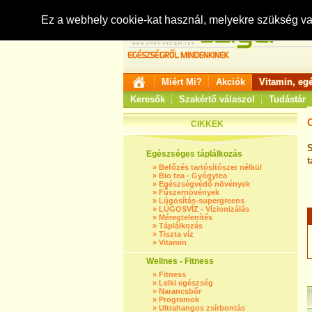
Ez a webhely cookie-kat használ, melyekre szükség v
Miért Mi?
Akciók
Vitamin, eg
Keresők
Szakértő válaszol
Tudástár
CIKKEK
S
Egészséges táplálkozás
t
»
Befőzés tartósítószer nélkül
»
Bio tea - Gyógytea
»
Egészségvédő növények
»
Fűszernövények
»
Lúgosítás-supergreens
»
LÚGOSVÍZ - Vízionizálás
»
Méregtelenítés
»
Táplálkozás
»
Tiszta víz
»
Vitamin
Wellnes - Fitness
»
Fitness
»
Lelki egészség
»
Narancsbőr
»
Programok
»
Ultrahangos zsírbontás