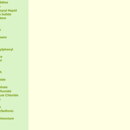
idine
e
yryl Heptil
 Iodide
lene
m
exane
ylphenyl
te
yl
th
mide
phate
fluoride
ium Chloride
m
n
Sulfonic
rimonium