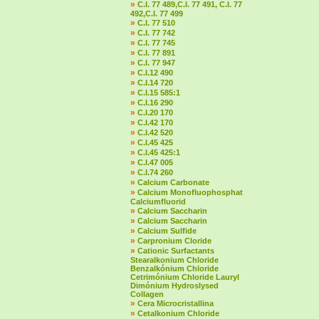
»
C.I. 77 489,C.I. 77 491, C.I. 77
492,C.I. 77 499
»
C.I. 77 510
»
C.I. 77 742
»
C.I. 77 745
»
C.I. 77 891
»
C.I. 77 947
»
C.I.12 490
»
C.I.14 720
»
C.I.15 585:1
»
C.I.16 290
»
C.I.20 170
»
C.I.42 170
»
C.I.42 520
»
C.I.45 425
»
C.I.45 425:1
»
C.I.47 005
»
C.I.74 260
»
Calcium Carbonate
»
Calcium Monofluophosphat
Calciumfluorid
»
Calcium Saccharin
»
Calcium Saccharin
»
Calcium Sulfide
»
Carpronium Cloride
»
Cationic Surfactants
Stearalkonium Chloride
Benzalkónium Chloride
Cetrimónium Chloride Lauryl
Dimónium Hydroslysed
Collagen
»
Cera Microcristallina
»
Cetalkonium Chloride