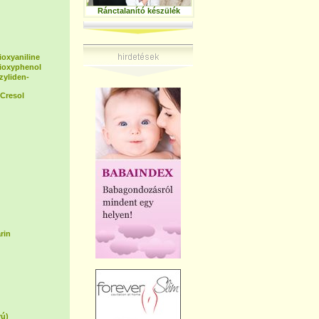
Ránctalanító készülék
ioxyaniline
dioxyphenol
zyliden-
Cresol
rin
yú)