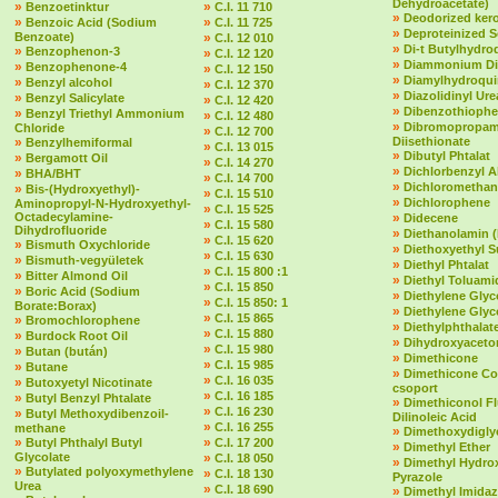
Dehydroacetate)
»
»
Benzoetinktur
C.I. 11 710
»
Deodorized ker
»
»
Benzoic Acid (Sodium
C.I. 11 725
»
Deproteinized 
Benzoate)
»
C.I. 12 010
»
Di-t Butylhydr
»
Benzophenon-3
»
C.I. 12 120
»
Diammonium Dit
»
Benzophenone-4
»
C.I. 12 150
»
Diamylhydroqu
»
Benzyl alcohol
»
C.I. 12 370
»
Diazolidinyl Ure
»
Benzyl Salicylate
»
C.I. 12 420
»
Dibenzothioph
»
Benzyl Triethyl Ammonium
»
C.I. 12 480
»
Dibromopropam
Chloride
»
C.I. 12 700
»
Diisethionate
Benzylhemiformal
»
C.I. 13 015
»
Dibutyl Phtalat
»
Bergamott Oil
»
C.I. 14 270
»
Dichlorbenzyl A
»
BHA/BHT
»
C.I. 14 700
»
Dichloromethan
»
Bis-(Hydroxyethyl)-
»
C.I. 15 510
»
Dichlorophene
Aminopropyl-N-Hydroxyethyl-
»
C.I. 15 525
Octadecylamine-
»
Didecene
»
C.I. 15 580
Dihydrofluoride
»
Diethanolamin 
»
C.I. 15 620
»
Bismuth Oxychloride
»
Diethoxyethyl S
»
C.I. 15 630
»
Bismuth-vegyületek
»
Diethyl Phtalat
»
C.I. 15 800 :1
»
Bitter Almond Oil
»
Diethyl Toluami
»
C.I. 15 850
»
Boric Acid (Sodium
»
Diethylene Glyc
»
C.I. 15 850: 1
Borate:Borax)
»
Diethylene Glyc
»
C.I. 15 865
»
Bromochlorophene
»
Diethylphthalate 
»
C.I. 15 880
»
Burdock Root Oil
»
Dihydroxyaceto
»
C.I. 15 980
»
Butan (bután)
»
Dimethicone
»
C.I. 15 985
»
Butane
»
Dimethicone Co
»
C.I. 16 035
»
Butoxyetyl Nicotinate
csoport
»
C.I. 16 185
»
Butyl Benzyl Phtalate
»
Dimethiconol F
»
C.I. 16 230
»
Butyl Methoxydibenzoil-
Dilinoleic Acid
»
C.I. 16 255
methane
»
Dimethoxydigly
»
»
Butyl Phthalyl Butyl
C.I. 17 200
»
Dimethyl Ether
Glycolate
»
C.I. 18 050
»
Dimethyl Hydro
»
Butylated polyoxymethylene
»
C.I. 18 130
Pyrazole
Urea
»
C.I. 18 690
»
Dimethyl Imidaz