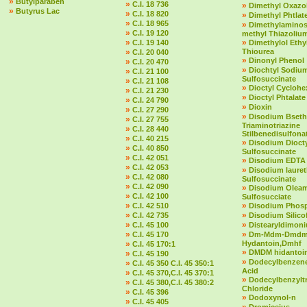
»
Butylparaben
»
C.I. 18 736
»
Dimethyl Oxazol
»
Butyrus Lac
»
C.I. 18 820
»
Dimethyl Phtlat
»
C.I. 18 965
»
Dimethylaminost
»
C.I. 19 120
methyl Thiazolium
»
»
C.I. 19 140
Dimethylol Ethy
»
Thiourea
C.I. 20 040
»
Dinonyl Phenol
»
C.I. 20 470
»
Diochtyl Sodiu
»
C.I. 21 100
Sulfosuccinate
»
C.I. 21 108
»
Dioctyl Cycloh
»
C.I. 21 230
»
Dioctyl Phtalate
»
C.I. 24 790
»
Dioxin
»
C.I. 27 290
»
Disodium Bseth
»
C.I. 27 755
Triaminotriazine
»
C.I. 28 440
Stilbenedisulfona
»
C.I. 40 215
»
Disodium Dioct
»
C.I. 40 850
Sulfosuccinate
»
C.I. 42 051
»
Disodium EDTA
»
C.I. 42 053
»
Disodium laure
»
C.I. 42 080
Sulfosuccinate
»
C.I. 42 090
»
Disodium Olea
»
C.I. 42 100
Sulfosucciate
»
»
C.I. 42 510
Disodium Phos
»
»
C.I. 42 735
Disodium Silico
»
»
C.I. 45 100
Distearyldimon
»
»
C.I. 45 170
Dm-Mdm-Dmd
»
Hydantoin,Dmhf
C.I. 45 170:1
»
DMDM hidantoi
»
C.I. 45 190
»
Dodecylbenzene
»
C.I. 45 350 C.I. 45 350:1
Acid
»
C.I. 45 370,C.I. 45 370:1
»
Dodecylbenzylt
»
C.I. 45 380,C.I. 45 380:2
Chloride
»
C.I. 45 396
»
Dodoxynol-n
»
C.I. 45 405