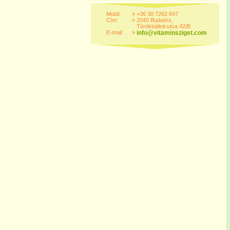
Mobil:
»
+36 30 7262 647
Cím:
»
2040 Budaörs,
Törökbálinti utca 42/B
E-mail:
»
info@vitaminsziget.com