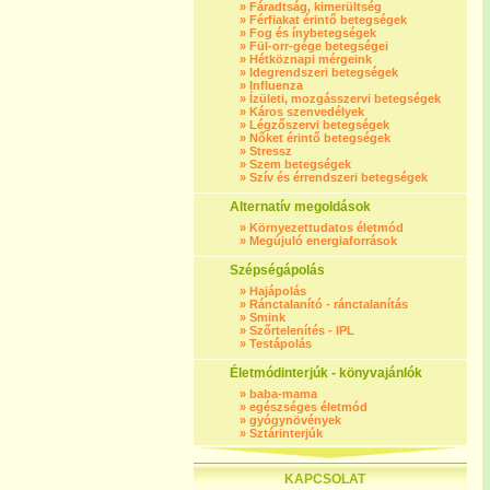
»
Fáradtság, kimerültség
»
Férfiakat érintő betegségek
»
Fog és ínybetegségek
»
Fül-orr-gége betegségei
»
Hétköznapi mérgeink
»
Idegrendszeri betegségek
»
Influenza
»
Ízületi, mozgásszervi betegségek
»
Káros szenvedélyek
»
Légzőszervi betegségek
»
Nőket érintő betegségek
»
Stressz
»
Szem betegségek
»
Szív és érrendszeri betegségek
Alternatív megoldások
»
Környezettudatos életmód
»
Megújuló energiaforrások
Szépségápolás
»
Hajápolás
»
Ránctalanító - ránctalanítás
»
Smink
»
Szőrtelenítés - IPL
»
Testápolás
Életmódinterjúk - könyvajánlók
»
baba-mama
»
egészséges életmód
»
gyógynövények
»
Sztárinterjúk
KAPCSOLAT