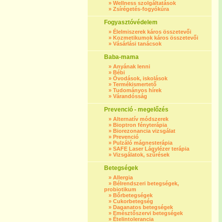
»
Wellness szolgáltatások
»
Zsírégetés-fogyókúra
Fogyasztóvédelem
»
Élelmiszerek káros összetevői
»
Kozmetikumok káros összetevői
»
Vásárlási tanácsok
Baba-mama
»
Anyának lenni
»
Bébi
»
Óvodások, iskolások
»
Termékismertető
»
Tudományos hírek
»
Várandósság
Prevenció - megelőzés
»
Alternatív módszerek
»
Bioptron fényterápia
»
Biorezonancia vizsgálat
»
Prevenció
»
Pulzáló mágnesterápia
»
SAFE Laser Lágylézer terápia
»
Vizsgálatok, szűrések
Betegségek
»
Allergia
»
Bélrendszeri betegségek,
probiotikum
»
Bőrbetegségek
»
Cukorbetegség
»
Daganatos betegségek
»
Emésztőszervi betegségek
»
Ételintolerancia