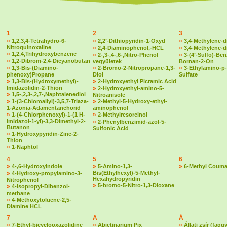
1
2
3
»
»
»
1,2,3,4-Tetrahydro-6-
2,2’-Dithiopyridin-1-Oxyd
3,4-Methylene-d
Nitroquinoxaline
»
»
2,4-Diaminophenol,-HCL
3,4-Methylene-
»
1,2,4,Trihydroxybenzene
»
»
2-,3-,4-,6-,Nitro-Phenol
3-(4’-Sulfo)-Ben
»
1,2-Dibrom-2,4-Dicyanobutan
vegyületek
Bornan-2-On
»
»
»
1,3-Bis-(Diamino-
2-Bromo-2-Nitropropane-1,3-
3-Ethylamino-p-
phenoxy)Propane
Diol
Sulfate
»
»
1,3-Bis-(Hydroxymethyl)-
2-Hydroxyethyl Picramic Acid
Imidazolidin-2-Thion
»
2-Hydroxyethyl-amino-5-
»
1,5-,2,3-,2,7-,Naphtalenediol
Nitroanisole
»
»
1-(3-Chloroallyl)-3,5,7-Triaza-
2-Methyl-5-Hydroxy-ethyl-
1-Azonia-Adamentanchorid
aminophenol
»
»
1-(4-Chlorphenoxyl)-1-(1 H-
2-Methylresorcinol
Imidazol-1-yl)-3,3-Dimethyl-2-
»
2-Phenylbenzimid-azol-5-
Butanon
Sulfonic Acid
»
1-Hydroxypyridin-Zinc-2-
Thion
»
1-Naphtol
4
5
6
»
»
»
4-,6-Hydroxyindole
5-Amino-1,3-
6-Methyl Couma
»
Bis(Ethylhexyl)-5-Methyl-
4-Hydroxy-propylamino-3-
Hexahydropyridin
Nitrophenol
»
5-bromo-5-Nitro-1,3-Dioxane
»
4-Isopropyl-Dibenzol-
methane
»
4-Methoxytoluene-2,5-
Diamine HCL
7
A
Á
»
»
»
7-Ethyl-bicyclooxazolidine
Abietinarium Pix
Állati zsír (fagg