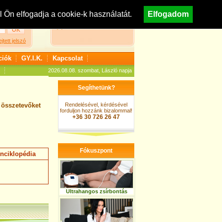
egisztráció
Nézzen körül áruházunkban!
Ön elfogadja a cookie-k használatát.
Elfogadom
A kosár jelenleg üres
ejtett jelszó
ciók
GY.I.K.
Kapcsolat
2026.08.08. szombat, László napja
Segíthetünk?
 összetevőket
Rendelésével, kérdésével
forduljon hozzánk bizalommal!
+36 30 726 26 47
Fókuszpont
nciklopédia
Ultrahangos zsírbontás