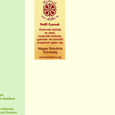
ate
k általában
 Dilaurate
Acid (Sodium