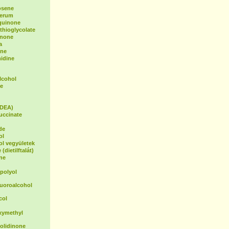
osene
Serum
oquinone
hioglycolate
inone
a
ene
idine
lcohol
e
(DEA)
uccinate
de
ol
ol vegyületek
(dietilftalát)
ne
polyol
luoroalcohol
col
xymethyl
olidinone