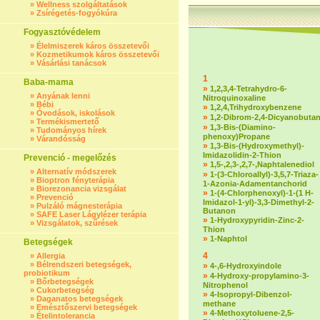
»
Wellness szolgáltatások
»
Zsírégetés-fogyókúra
Fogyasztóvédelem
»
Élelmiszerek káros összetevői
»
Kozmetikumok káros összetevői
»
Vásárlási tanácsok
1
Baba-mama
»
1,2,3,4-Tetrahydro-6-
»
Anyának lenni
Nitroquinoxaline
»
Bébi
»
1,2,4,Trihydroxybenzene
»
Óvodások, iskolások
»
1,2-Dibrom-2,4-Dicyanobuta
»
Termékismertető
»
1,3-Bis-(Diamino-
»
Tudományos hírek
phenoxy)Propane
»
Várandósság
»
1,3-Bis-(Hydroxymethyl)-
Imidazolidin-2-Thion
Prevenció - megelőzés
»
1,5-,2,3-,2,7-,Naphtalenediol
»
Alternatív módszerek
»
1-(3-Chloroallyl)-3,5,7-Triaza-
»
Bioptron fényterápia
1-Azonia-Adamentanchorid
»
Biorezonancia vizsgálat
»
1-(4-Chlorphenoxyl)-1-(1 H-
»
Prevenció
Imidazol-1-yl)-3,3-Dimethyl-2-
»
Pulzáló mágnesterápia
Butanon
»
SAFE Laser Lágylézer terápia
»
1-Hydroxypyridin-Zinc-2-
»
Vizsgálatok, szűrések
Thion
»
1-Naphtol
Betegségek
4
»
Allergia
»
Bélrendszeri betegségek,
»
4-,6-Hydroxyindole
probiotikum
»
4-Hydroxy-propylamino-3-
»
Bőrbetegségek
Nitrophenol
»
Cukorbetegség
»
4-Isopropyl-Dibenzol-
»
Daganatos betegségek
methane
»
Emésztőszervi betegségek
»
4-Methoxytoluene-2,5-
»
Ételintolerancia