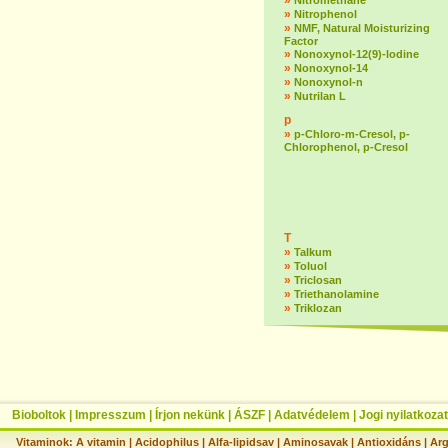
»
Nitromethane
»
Nitrophenol
»
NMF, Natural Moisturizing
Factor
»
Nonoxynol-12(9)-lodine
»
Nonoxynol-14
»
Nonoxynol-n
»
Nutrilan L
p
»
p-Chloro-m-Cresol, p-
Chlorophenol, p-Cresol
T
»
Talkum
»
Toluol
»
Triclosan
»
Triethanolamine
»
Triklozan
Bioboltok
|
Impresszum
|
Írjon nekünk
|
ÁSZF
|
Adatvédelem
|
Jogi nyilatkozat
Vitaminok:
A vitamin
|
Acidophilus
|
Alfa-lipidsav
|
Aminosavak
|
Antioxidáns
|
Arg