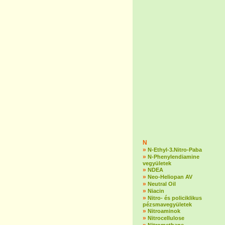
N
»
N-Ethyl-3.Nitro-Paba
»
N-Phenylendiamine
vegyületek
»
NDEA
»
Neo-Heliopan AV
»
Neutral Oil
»
Niacin
»
Nitro- és policiklikus
pézsmavegyületek
»
Nitroaminok
»
Nitrocellulose