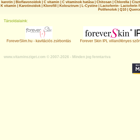
karotin
|
Bioflavonoidok
|
C vitamin
|
C vitaminok hatása
|
Chitosan
|
Chlorella
|
Ciszt
K vitamin
|
Karotinoidok
|
Klorofill
|
Kolosztrum
|
L-Cystine
|
Lactoferrin- Lactoferin 
Polifenolok
|
Q10
|
Querc
Társoldalaink:
ForeverSlim.hu - kavitációs zsírbontás
Forever Skin IPL villanófényes szőr
www.vitaminsziget.com © 2007-2026 - Minden jog fenntartva