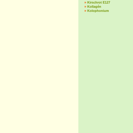
»
Kirschrot E127
»
Kollagén
»
Kolophonium