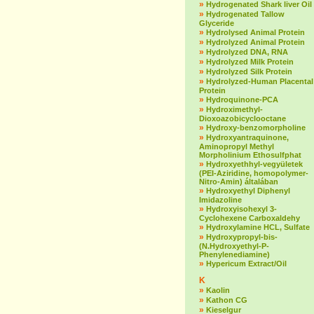
»
Hydrogenated Shark liver Oil
»
Hydrogenated Tallow
Glyceride
»
Hydrolysed Animal Protein
»
Hydrolyzed Animal Protein
»
Hydrolyzed DNA, RNA
»
Hydrolyzed Milk Protein
»
Hydrolyzed Silk Protein
»
Hydrolyzed-Human Placental
Protein
»
Hydroquinone-PCA
»
Hydroximethyl-
Dioxoazobicyclooctane
»
Hydroxy-benzomorpholine
»
Hydroxyantraquinone,
Aminopropyl Methyl
Morpholinium Ethosulfphat
»
Hydroxyethhyl-vegyületek
(PEI-Aziridine, homopolymer-
Nitro-Amin) általában
»
Hydroxyethyl Diphenyl
Imidazoline
»
Hydroxyisohexyl 3-
Cyclohexene Carboxaldehy
»
Hydroxylamine HCL, Sulfate
»
Hydroxypropyl-bis-
(N.Hydroxyethyl-P-
Phenylenediamine)
»
Hypericum Extract/Oil
K
»
Kaolin
»
Kathon CG
»
Kieselgur