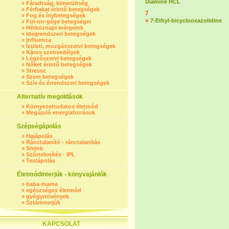
Diamine HCL
»
Fáradtság, kimerültség
»
Férfiakat érintő betegségek
7
»
Fog és ínybetegségek
»
7-Ethyl-bicyclooxazolidine
»
Fül-orr-gége betegségei
»
Hétköznapi mérgeink
»
Idegrendszeri betegségek
»
Influenza
»
Ízületi, mozgásszervi betegségek
»
Káros szenvedélyek
»
Légzőszervi betegségek
»
Nőket érintő betegségek
»
Stressz
»
Szem betegségek
»
Szív és érrendszeri betegségek
Alternatív megoldások
»
Környezettudatos életmód
»
Megújuló energiaforrások
Szépségápolás
»
Hajápolás
»
Ránctalanító - ránctalanítás
»
Smink
»
Szőrtelenítés - IPL
»
Testápolás
Életmódinterjúk - könyvajánlók
»
baba-mama
»
egészséges életmód
»
gyógynövények
»
Sztárinterjúk
KAPCSOLAT