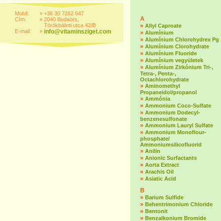
Mobil:
»
+36 30 7262 647
A
Cím:
»
2040 Budaörs,
Törökbálinti utca 42/B
»
Allyl Caproate
E-mail:
»
info@vitaminsziget.com
»
Alumínium
»
Alumínium Chlorohydrex Pg
»
Alumínium Clorohydrate
»
Alumínium Fluoride
»
Alumínium vegyületek
»
Alumínium Zirkónium Tri-,
Tetra-, Penta-,
Octachlorohydrate
»
Aminomethyl
Propaneidol/propanol
»
Ammónia
»
Ammonium Coco-Sulfate
»
Ammonium Dodecyl-
benzenesulfonate
»
Ammonium Lauryl Sulfate
»
Ammonium Monoflour-
phosphate/
Ammoniumsilicofluorid
»
Anilin
»
Anionic Surfactants
»
Aorta Extract
»
Arachis Oil
»
Asiatic Acid
B
»
Barium Sulfide
»
Behentrimonium Chloride
»
Bentonit
»
Benzalkonium Bromide