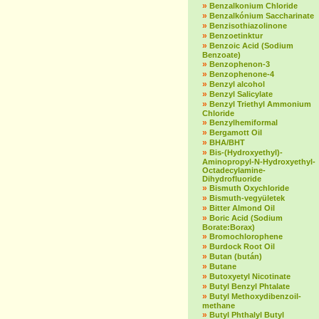
»
Benzalkonium Chloride
»
Benzalkónium Saccharinate
»
Benzisothiazolinone
»
Benzoetinktur
»
Benzoic Acid (Sodium
Benzoate)
»
Benzophenon-3
»
Benzophenone-4
»
Benzyl alcohol
»
Benzyl Salicylate
»
Benzyl Triethyl Ammonium
Chloride
»
Benzylhemiformal
»
Bergamott Oil
»
BHA/BHT
»
Bis-(Hydroxyethyl)-
Aminopropyl-N-Hydroxyethyl-
Octadecylamine-
Dihydrofluoride
»
Bismuth Oxychloride
»
Bismuth-vegyületek
»
Bitter Almond Oil
»
Boric Acid (Sodium
Borate:Borax)
»
Bromochlorophene
»
Burdock Root Oil
»
Butan (bután)
»
Butane
»
Butoxyetyl Nicotinate
»
Butyl Benzyl Phtalate
»
Butyl Methoxydibenzoil-
methane
»
Butyl Phthalyl Butyl