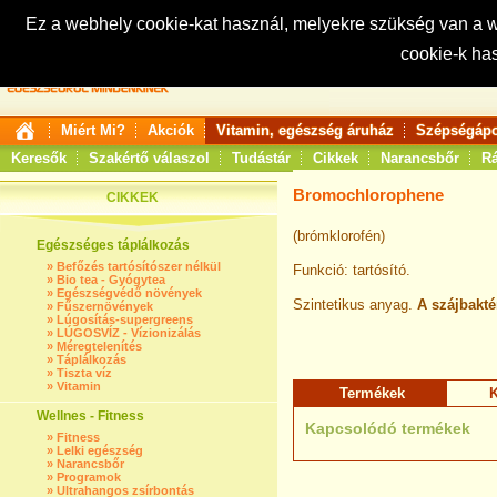
Ez a webhely cookie-kat használ, melyekre szükség van a
cookie-k ha
Keresés:
Miért Mi?
Akciók
Vitamin, egészség áruház
Szépségápo
Keresők
Szakértő válaszol
Tudástár
Cikkek
Narancsbőr
Rá
Bromochlorophene
CIKKEK
(brómklorofén)
Egészséges táplálkozás
»
Befőzés tartósítószer nélkül
Funkció: tartósító.
»
Bio tea - Gyógytea
»
Egészségvédő növények
Szintetikus anyag.
A szájbakté
»
Fűszernövények
»
Lúgosítás-supergreens
»
LÚGOSVÍZ - Vízionizálás
»
Méregtelenítés
»
Táplálkozás
»
Tiszta víz
»
Vitamin
Termékek
K
Wellnes - Fitness
Kapcsolódó termékek
»
Fitness
»
Lelki egészség
»
Narancsbőr
»
Programok
»
Ultrahangos zsírbontás