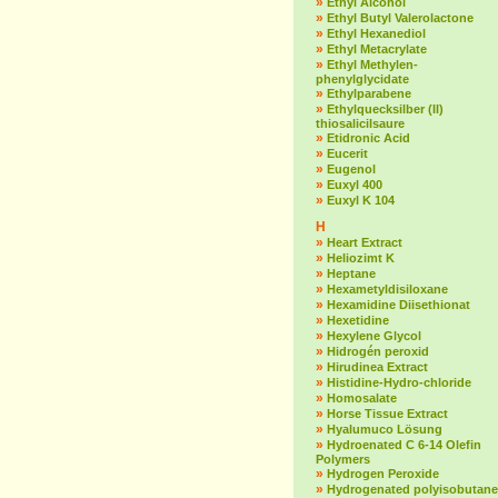
»
Ethyl Alcohol
»
Ethyl Butyl Valerolactone
»
Ethyl Hexanediol
»
Ethyl Metacrylate
»
Ethyl Methylen-
phenylglycidate
»
Ethylparabene
»
Ethylquecksilber (II)
thiosalicilsaure
»
Etidronic Acid
»
Eucerit
»
Eugenol
»
Euxyl 400
»
Euxyl K 104
H
»
Heart Extract
»
Heliozimt K
»
Heptane
»
Hexametyldisiloxane
»
Hexamidine Diisethionat
»
Hexetidine
»
Hexylene Glycol
»
Hidrogén peroxid
»
Hirudinea Extract
»
Histidine-Hydro-chloride
»
Homosalate
»
Horse Tissue Extract
»
Hyalumuco Lösung
»
Hydroenated C 6-14 Olefin
Polymers
»
Hydrogen Peroxide
»
Hydrogenated polyisobutane