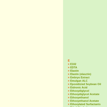
E
»
E102
»
EDTA
»
Elastin
»
Elastin (elasztin)
»
Embryo Extract
»
Emulgan ALC
»
Epoxidizied Soybean Oil
»
Etdronic Acid
»
Ethoxydiglycol
»
Ethoxydiglycol Acetate
»
Ethoxyethanol
»
Ethoxyethanol Acetate
»
Ethoxylated Surfactants