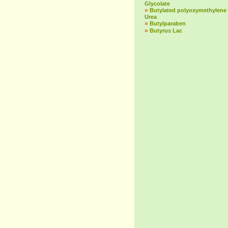
Glycolate
»
Butylated polyoxymethylene
Urea
»
Butylparaben
»
Butyrus Lac