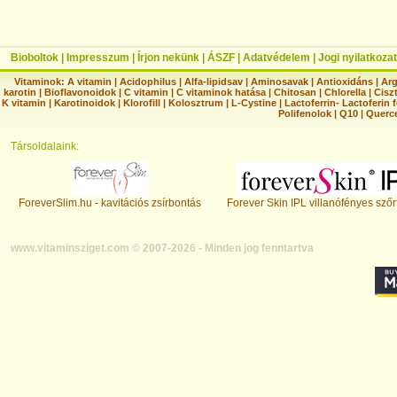
Bioboltok
|
Impresszum
|
Írjon nekünk
|
ÁSZF
|
Adatvédelem
|
Jogi nyilatkozat
Vitaminok:
A vitamin
|
Acidophilus
|
Alfa-lipidsav
|
Aminosavak
|
Antioxidáns
|
Arg
karotin
|
Bioflavonoidok
|
C vitamin
|
C vitaminok hatása
|
Chitosan
|
Chlorella
|
Ciszt
K vitamin
|
Karotinoidok
|
Klorofill
|
Kolosztrum
|
L-Cystine
|
Lactoferrin- Lactoferin 
Polifenolok
|
Q10
|
Querc
Társoldalaink:
ForeverSlim.hu - kavitációs zsírbontás
Forever Skin IPL villanófényes szőr
www.vitaminsziget.com © 2007-2026 - Minden jog fenntartva