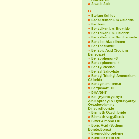
»
Asiatic Acid
B
»
Barium Sulfide
»
Behentrimonium Chloride
»
Bentonit
»
Benzalkonium Bromide
»
Benzalkonium Chloride
»
Benzalkónium Saccharinate
»
Benzisothiazolinone
»
Benzoetinktur
»
Benzoic Acid (Sodium
Benzoate)
»
Benzophenon-3
»
Benzophenone-4
»
Benzyl alcohol
»
Benzyl Salicylate
»
Benzyl Triethyl Ammonium
Chloride
»
Benzylhemiformal
»
Bergamott Oil
»
BHA/BHT
»
Bis-(Hydroxyethyl)-
Aminopropyl-N-Hydroxyethyl-
Octadecylamine-
Dihydrofluoride
»
Bismuth Oxychloride
»
Bismuth-vegyületek
»
Bitter Almond Oil
»
Boric Acid (Sodium
Borate:Borax)
»
Bromochlorophene
»
Burdock Root Oil