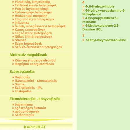
»
Fáradtság, kimerültség
4
»
Férfiakat érintő betegségek
»
4-,6-Hydroxyindole
»
Fog és ínybetegségek
»
4-Hydroxy-propylamino-3-
»
Fül-orr-gége betegségei
Nitrophenol
»
Hétköznapi mérgeink
»
4-Isopropyl-Dibenzol-
»
Idegrendszeri betegségek
methane
»
Influenza
»
4-Methoxytoluene-2,5-
»
Ízületi, mozgásszervi betegségek
Diamine HCL
»
Káros szenvedélyek
»
Légzőszervi betegségek
7
»
Nőket érintő betegségek
»
»
Stressz
7-Ethyl-bicyclooxazolidine
»
Szem betegségek
»
Szív és érrendszeri betegségek
Alternatív megoldások
»
Környezettudatos életmód
»
Megújuló energiaforrások
Szépségápolás
»
Hajápolás
»
Ránctalanító - ránctalanítás
»
Smink
»
Szőrtelenítés - IPL
»
Testápolás
Életmódinterjúk - könyvajánlók
»
baba-mama
»
egészséges életmód
»
gyógynövények
»
Sztárinterjúk
KAPCSOLAT