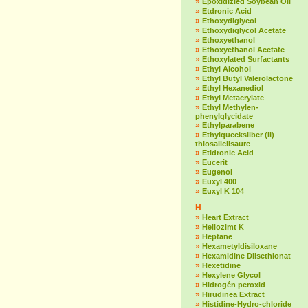
»
Epoxidizied Soybean Oil
»
Etdronic Acid
»
Ethoxydiglycol
»
Ethoxydiglycol Acetate
»
Ethoxyethanol
»
Ethoxyethanol Acetate
»
Ethoxylated Surfactants
»
Ethyl Alcohol
»
Ethyl Butyl Valerolactone
»
Ethyl Hexanediol
»
Ethyl Metacrylate
»
Ethyl Methylen-
phenylglycidate
»
Ethylparabene
»
Ethylquecksilber (II)
thiosalicilsaure
»
Etidronic Acid
»
Eucerit
»
Eugenol
»
Euxyl 400
»
Euxyl K 104
H
»
Heart Extract
»
Heliozimt K
»
Heptane
»
Hexametyldisiloxane
»
Hexamidine Diisethionat
»
Hexetidine
»
Hexylene Glycol
»
Hidrogén peroxid
»
Hirudinea Extract
»
Histidine-Hydro-chloride