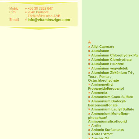
Mobil:
»
+36 30 7262 647
Cím:
»
2040 Budaörs,
Törökbálinti utca 42/B
E-mail:
»
info@vitaminsziget.com
A
»
Allyl Caproate
»
Alumínium
»
Alumínium Chlorohydrex Pg
»
Alumínium Clorohydrate
»
Alumínium Fluoride
»
Alumínium vegyületek
»
Alumínium Zirkónium Tri-,
Tetra-, Penta-,
Octachlorohydrate
»
Aminomethyl
Propaneidol/propanol
»
Ammónia
»
Ammonium Coco-Sulfate
»
Ammonium Dodecyl-
benzenesulfonate
»
Ammonium Lauryl Sulfate
»
Ammonium Monoflour-
phosphate/
Ammoniumsilicofluorid
»
Anilin
»
Anionic Surfactants
»
Aorta Extract
»
Arachis Oil