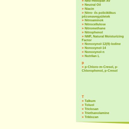
»
Neo-Heliopan AV
»
Neutral Oil
»
Niacin
»
Nitro- és policiklikus
pézsmavegyületek
»
Nitroaminok
»
Nitrocellulose
»
Nitromethane
»
Nitrophenol
»
NMF, Natural Moisturizing
Factor
»
Nonoxynol-12(9)-lodine
»
Nonoxynol-14
»
Nonoxynol-n
»
Nutrilan L
p
»
p-Chloro-m-Cresol, p-
Chlorophenol, p-Cresol
T
»
Talkum
»
Toluol
»
Triclosan
»
Triethanolamine
»
Triklozan