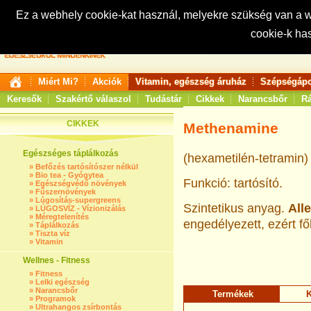
Ez a webhely cookie-kat használ, melyekre szükség van a
cookie-k ha
Keresés:
Miért Mi?
Akciók
Vitamin, egészség áruház
Szépségápo
Keresők
Szakértő válaszol
Tudástár
Cikkek
Narancsbőr
Rá
CIKKEK
Methenamine
Egészséges táplálkozás
(hexametilén-tetramin)
»
Befőzés tartósítószer nélkül
»
Bio tea - Gyógytea
Funkció: tartósító.
»
Egészségvédő növények
»
Fűszernövények
»
Lúgosítás-supergreens
Szintetikus anyag.
All
»
LÚGOSVÍZ - Vízionizálás
»
Méregtelenítés
engedélyezett, ezért fő
»
Táplálkozás
»
Tiszta víz
»
Vitamin
Wellnes - Fitness
»
Fitness
»
Lelki egészség
»
Narancsbőr
Termékek
K
»
Programok
»
Ultrahangos zsírbontás