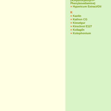
(N.Hydroxyethyl-P-
Phenylenediamine)
»
Hypericum Extract/Oil
K
»
Kaolin
»
Kathon CG
»
Kieselgur
»
Kirschrot E127
»
Kollagén
»
Kolophonium