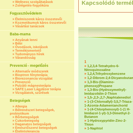
Kapcsolódó termé
»
Wellness szolgáltatások
»
Zsírégetés-fogyókúra
Fogyasztóvédelem
»
Élelmiszerek káros összetevői
»
Kozmetikumok káros összetevői
»
Vásárlási tanácsok
Baba-mama
»
Anyának lenni
»
Bébi
»
Óvodások, iskolások
»
Termékismertető
»
Tudományos hírek
»
Várandósság
1
Prevenció - megelőzés
»
1,2,3,4-Tetrahydro-6-
Nitroquinoxaline
»
Alternatív módszerek
»
1,2,4,Trihydroxybenzene
»
Bioptron fényterápia
»
1,2-Dibrom-2,4-Dicyanobuta
»
Biorezonancia vizsgálat
»
»
Prevenció
1,3-Bis-(Diamino-
»
Pulzáló mágnesterápia
phenoxy)Propane
»
SAFE Laser Lágylézer terápia
»
1,3-Bis-(Hydroxymethyl)-
»
Vizsgálatok, szűrések
Imidazolidin-2-Thion
»
1,5-,2,3-,2,7-,Naphtalenediol
Betegségek
»
1-(3-Chloroallyl)-3,5,7-Triaza-
1-Azonia-Adamentanchorid
»
Allergia
»
1-(4-Chlorphenoxyl)-1-(1 H-
»
Bélrendszeri betegségek,
Imidazol-1-yl)-3,3-Dimethyl-2-
probiotikum
Butanon
»
Bőrbetegségek
»
»
Cukorbetegség
1-Hydroxypyridin-Zinc-2-
»
Daganatos betegségek
Thion
»
Emésztőszervi betegségek
»
1-Naphtol
»
Ételintolerancia