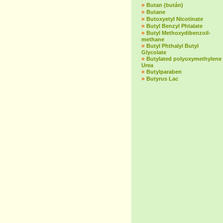
»
Butan (bután)
»
Butane
»
Butoxyetyl Nicotinate
»
Butyl Benzyl Phtalate
»
Butyl Methoxydibenzoil-
methane
»
Butyl Phthalyl Butyl
Glycolate
»
Butylated polyoxymethylene
Urea
»
Butylparaben
»
Butyrus Lac