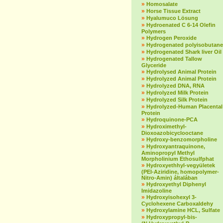
»
Homosalate
»
Horse Tissue Extract
»
Hyalumuco Lösung
»
Hydroenated C 6-14 Olefin
Polymers
»
Hydrogen Peroxide
»
Hydrogenated polyisobutane
»
Hydrogenated Shark liver Oil
»
Hydrogenated Tallow
Glyceride
»
Hydrolysed Animal Protein
»
Hydrolyzed Animal Protein
»
Hydrolyzed DNA, RNA
»
Hydrolyzed Milk Protein
»
Hydrolyzed Silk Protein
»
Hydrolyzed-Human Placental
Protein
»
Hydroquinone-PCA
»
Hydroximethyl-
Dioxoazobicyclooctane
»
Hydroxy-benzomorpholine
»
Hydroxyantraquinone,
Aminopropyl Methyl
Morpholinium Ethosulfphat
»
Hydroxyethhyl-vegyületek
(PEI-Aziridine, homopolymer-
Nitro-Amin) általában
»
Hydroxyethyl Diphenyl
Imidazoline
»
Hydroxyisohexyl 3-
Cyclohexene Carboxaldehy
»
Hydroxylamine HCL, Sulfate
»
Hydroxypropyl-bis-