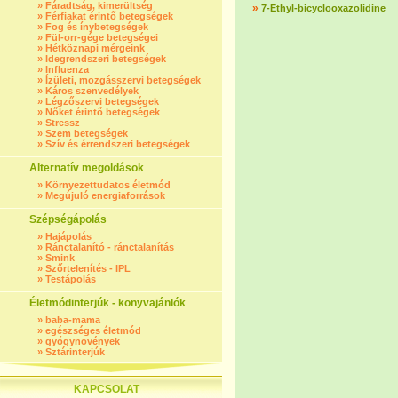
»
Fáradtság, kimerültség
»
7-Ethyl-bicyclooxazolidine
»
Férfiakat érintő betegségek
»
Fog és ínybetegségek
»
Fül-orr-gége betegségei
»
Hétköznapi mérgeink
»
Idegrendszeri betegségek
»
Influenza
»
Ízületi, mozgásszervi betegségek
»
Káros szenvedélyek
»
Légzőszervi betegségek
»
Nőket érintő betegségek
»
Stressz
»
Szem betegségek
»
Szív és érrendszeri betegségek
Alternatív megoldások
»
Környezettudatos életmód
»
Megújuló energiaforrások
Szépségápolás
»
Hajápolás
»
Ránctalanító - ránctalanítás
»
Smink
»
Szőrtelenítés - IPL
»
Testápolás
Életmódinterjúk - könyvajánlók
»
baba-mama
»
egészséges életmód
»
gyógynövények
»
Sztárinterjúk
KAPCSOLAT