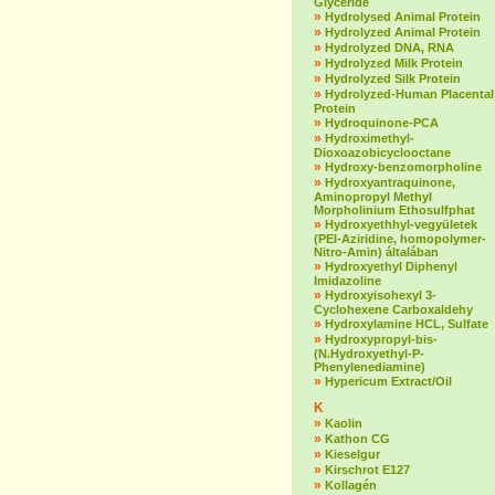
Glyceride
»
Hydrolysed Animal Protein
»
Hydrolyzed Animal Protein
»
Hydrolyzed DNA, RNA
»
Hydrolyzed Milk Protein
»
Hydrolyzed Silk Protein
»
Hydrolyzed-Human Placental
Protein
»
Hydroquinone-PCA
»
Hydroximethyl-
Dioxoazobicyclooctane
»
Hydroxy-benzomorpholine
»
Hydroxyantraquinone,
Aminopropyl Methyl
Morpholinium Ethosulfphat
»
Hydroxyethhyl-vegyületek
(PEI-Aziridine, homopolymer-
Nitro-Amin) általában
»
Hydroxyethyl Diphenyl
Imidazoline
»
Hydroxyisohexyl 3-
Cyclohexene Carboxaldehy
»
Hydroxylamine HCL, Sulfate
»
Hydroxypropyl-bis-
(N.Hydroxyethyl-P-
Phenylenediamine)
»
Hypericum Extract/Oil
K
»
Kaolin
»
Kathon CG
»
Kieselgur
»
Kirschrot E127
»
Kollagén