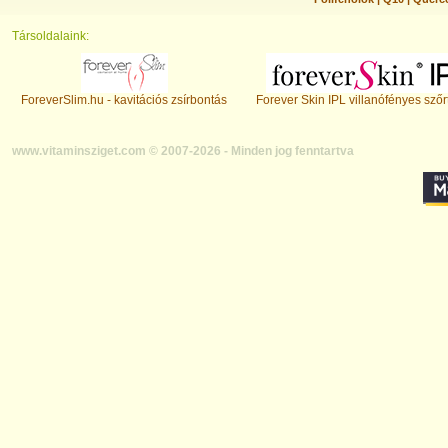
Társoldalaink:
ForeverSlim.hu - kavitációs zsírbontás
Forever Skin IPL villanófényes szőr
www.vitaminsziget.com © 2007-2026 - Minden jog fenntartva