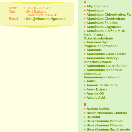
A
»
Allyl Caproate
Mobil:
»
+36 30 7262 647
»
Alumínium
Cím:
»
2040 Budaörs,
»
Alumínium Chlorohydrex Pg
Törökbálinti utca 42/B
»
E-mail:
»
info@vitaminsziget.com
Alumínium Clorohydrate
»
Alumínium Fluoride
»
Alumínium vegyületek
»
Alumínium Zirkónium Tri-,
Tetra-, Penta-,
Octachlorohydrate
»
Aminomethyl
Propaneidol/propanol
»
Ammónia
»
Ammonium Coco-Sulfate
»
Ammonium Dodecyl-
benzenesulfonate
»
Ammonium Lauryl Sulfate
»
Ammonium Monoflour-
phosphate/
Ammoniumsilicofluorid
»
Anilin
»
Anionic Surfactants
»
Aorta Extract
»
Arachis Oil
»
Asiatic Acid
B
»
Barium Sulfide
»
Behentrimonium Chloride
»
Bentonit
»
Benzalkonium Bromide
»
Benzalkonium Chloride
»
Benzalkónium Saccharinate