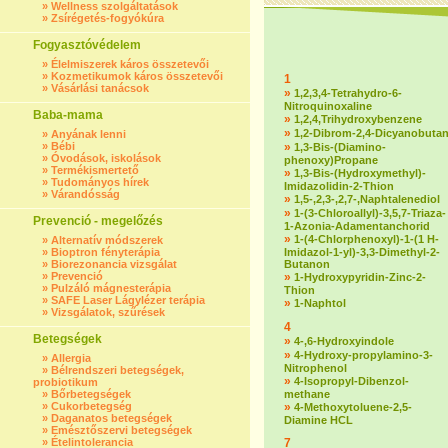
»
Wellness szolgáltatások
»
Zsírégetés-fogyókúra
Fogyasztóvédelem
»
Élelmiszerek káros összetevői
»
Kozmetikumok káros összetevői
1
»
Vásárlási tanácsok
»
1,2,3,4-Tetrahydro-6-
Nitroquinoxaline
Baba-mama
»
1,2,4,Trihydroxybenzene
»
1,2-Dibrom-2,4-Dicyanobuta
»
Anyának lenni
»
Bébi
»
1,3-Bis-(Diamino-
»
Óvodások, iskolások
phenoxy)Propane
»
Termékismertető
»
1,3-Bis-(Hydroxymethyl)-
»
Tudományos hírek
Imidazolidin-2-Thion
»
Várandósság
»
1,5-,2,3-,2,7-,Naphtalenediol
»
1-(3-Chloroallyl)-3,5,7-Triaza-
Prevenció - megelőzés
1-Azonia-Adamentanchorid
»
1-(4-Chlorphenoxyl)-1-(1 H-
»
Alternatív módszerek
»
Bioptron fényterápia
Imidazol-1-yl)-3,3-Dimethyl-2-
»
Biorezonancia vizsgálat
Butanon
»
Prevenció
»
1-Hydroxypyridin-Zinc-2-
»
Pulzáló mágnesterápia
Thion
»
SAFE Laser Lágylézer terápia
»
1-Naphtol
»
Vizsgálatok, szűrések
4
Betegségek
»
4-,6-Hydroxyindole
»
4-Hydroxy-propylamino-3-
»
Allergia
Nitrophenol
»
Bélrendszeri betegségek,
»
4-Isopropyl-Dibenzol-
probiotikum
»
Bőrbetegségek
methane
»
Cukorbetegség
»
4-Methoxytoluene-2,5-
»
Daganatos betegségek
Diamine HCL
»
Emésztőszervi betegségek
»
Ételintolerancia
7