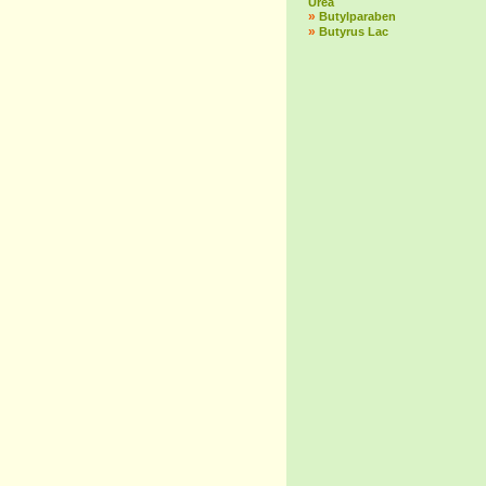
Urea
»
Butylparaben
»
Butyrus Lac