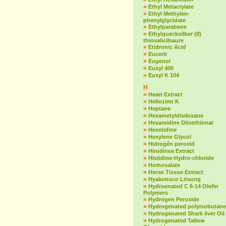
»
Ethyl Metacrylate
»
Ethyl Methylen-
phenylglycidate
»
Ethylparabene
»
Ethylquecksilber (II)
thiosalicilsaure
»
Etidronic Acid
»
Eucerit
»
Eugenol
»
Euxyl 400
»
Euxyl K 104
H
»
Heart Extract
»
Heliozimt K
»
Heptane
»
Hexametyldisiloxane
»
Hexamidine Diisethionat
»
Hexetidine
»
Hexylene Glycol
»
Hidrogén peroxid
»
Hirudinea Extract
»
Histidine-Hydro-chloride
»
Homosalate
»
Horse Tissue Extract
»
Hyalumuco Lösung
»
Hydroenated C 6-14 Olefin
Polymers
»
Hydrogen Peroxide
»
Hydrogenated polyisobutane
»
Hydrogenated Shark liver Oil
»
Hydrogenated Tallow