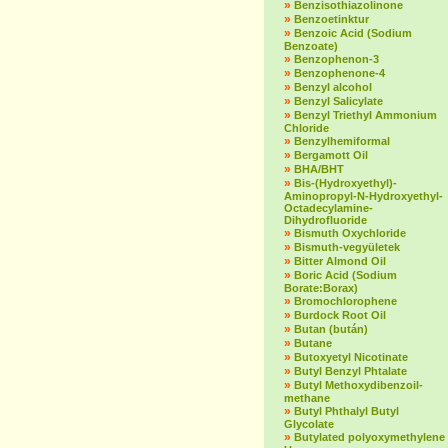
»
Benzisothiazolinone
»
Benzoetinktur
»
Benzoic Acid (Sodium
Benzoate)
»
Benzophenon-3
»
Benzophenone-4
»
Benzyl alcohol
»
Benzyl Salicylate
»
Benzyl Triethyl Ammonium
Chloride
»
Benzylhemiformal
»
Bergamott Oil
»
BHA/BHT
»
Bis-(Hydroxyethyl)-
Aminopropyl-N-Hydroxyethyl-
Octadecylamine-
Dihydrofluoride
»
Bismuth Oxychloride
»
Bismuth-vegyületek
»
Bitter Almond Oil
»
Boric Acid (Sodium
Borate:Borax)
»
Bromochlorophene
»
Burdock Root Oil
»
Butan (bután)
»
Butane
»
Butoxyetyl Nicotinate
»
Butyl Benzyl Phtalate
»
Butyl Methoxydibenzoil-
methane
»
Butyl Phthalyl Butyl
Glycolate
»
Butylated polyoxymethylene