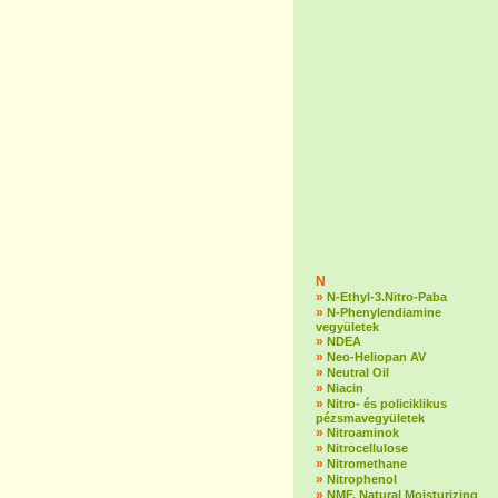
N
»
N-Ethyl-3.Nitro-Paba
»
N-Phenylendiamine
vegyületek
»
NDEA
»
Neo-Heliopan AV
»
Neutral Oil
»
Niacin
»
Nitro- és policiklikus
pézsmavegyületek
»
Nitroaminok
»
Nitrocellulose
»
Nitromethane
»
Nitrophenol
»
NMF, Natural Moisturizing