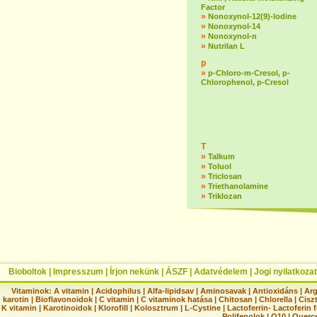
Factor
»
Nonoxynol-12(9)-lodine
»
Nonoxynol-14
»
Nonoxynol-n
»
Nutrilan L
p
»
p-Chloro-m-Cresol, p-
Chlorophenol, p-Cresol
T
»
Talkum
»
Toluol
»
Triclosan
»
Triethanolamine
»
Triklozan
Bioboltok
|
Impresszum
|
Írjon nekünk
|
ÁSZF
|
Adatvédelem
|
Jogi nyilatkozat
Vitaminok:
A vitamin
|
Acidophilus
|
Alfa-lipidsav
|
Aminosavak
|
Antioxidáns
|
Arg
karotin
|
Bioflavonoidok
|
C vitamin
|
C vitaminok hatása
|
Chitosan
|
Chlorella
|
Ciszt
K vitamin
|
Karotinoidok
|
Klorofill
|
Kolosztrum
|
L-Cystine
|
Lactoferrin- Lactoferin 
Polifenolok
|
Q10
|
Querc