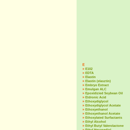
E
»
E102
»
EDTA
»
Elastin
»
Elastin (elasztin)
»
Embryo Extract
»
Emulgan ALC
»
Epoxidizied Soybean Oil
»
Etdronic Acid
»
Ethoxydiglycol
»
Ethoxydiglycol Acetate
»
Ethoxyethanol
»
Ethoxyethanol Acetate
»
Ethoxylated Surfactants
»
Ethyl Alcohol
»
Ethyl Butyl Valerolactone
»
Ethyl Hexanediol