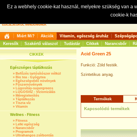
Ez a webhely cookie-kat használ, melyekre szükség van a
cookie-k ha
Keresés:
Miért Mi?
Akciók
Vitamin, egészség áruház
Szépségápo
Keresők
Szakértő válaszol
Tudástár
Cikkek
Narancsbőr
Rá
Acid Green 25
CIKKEK
Funkció: Zöld festék.
Egészséges táplálkozás
»
Befőzés tartósítószer nélkül
Szintetikus anyag.
»
Bio tea - Gyógytea
»
Egészségvédő növények
»
Fűszernövények
»
Lúgosítás-supergreens
»
LÚGOSVÍZ - Vízionizálás
»
Méregtelenítés
Termékek
K
»
Táplálkozás
»
Tiszta víz
»
Vitamin
Kapcsolódó termékek
Wellnes - Fitness
»
Fitness
»
Lelki egészség
»
Narancsbőr
»
Programok
»
Ultrahangos zsírbontás